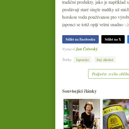
tradiční produkty, jako je napříkla
prodávají staré single maltky už mí
horskou vodu používanou pro výrobu 
japonci se totiž opijí velmi snadno :
Sdílet na Facebooku
Sdílet na X
Vystavil
Jan Čeřovský
Štítky:
,
Japonsko
Jiný alkohol
Podpořte svého oblíbe
Související články