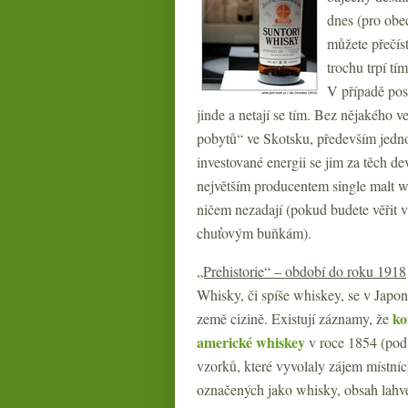
dnes (pro obe
můžete přečíst
trochu trpí tí
V případě post
jinde a netají se tím. Bez nějakého v
pobytů“ ve Skotsku, především jedno
investované energii se jim za těch de
největším producentem single malt wh
ničem nezadají (pokud budete věřit
chuťovým buňkám).
„Prehistorie“ – období do roku 1918
Whisky, či spíše whiskey, se v Japon
ko
země cizině. Existují záznamy, že
americké whiskey
v roce 1854 (podl
vzorků, které vyvolaly zájem místní
označených jako whisky, obsah lahve