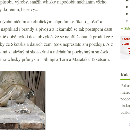
 způsobu výroby, snažili whisky napodobit mícháním všeho
, kořením, barvivy...
h (zahraničním alkoholickým nápojům se říkalo „jošu“ a
příklad i brandy a pivo) a z lékarníků se tak postupem času
▼ Zobr
 V té době bylo i dost obvyklé, že se nepříliš chutná produkce z
ky ze Skotska a dalších zemí (což nepřestalo ani později). A z
nostmi s falešnými skotskými a mícháním pochybným směsek,
kého whisky průmyslu – Shinjiro Torii a Masataka Taketsuru.
Kale
Poku
měs
podo
jind
událo