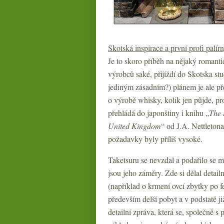
Skotská inspirace a první profi palírn
Je to skoro příběh na nějaký romanti
výrobců saké, přijíždí do Skotska st
jediným zásadním?) plánem je ale pře
o výrobě whisky, kolik jen půjde, pr
přehládá do japonštiny i knihu „
The 
United Kingdom
“ od J.A. Nettletona
požadavky byly příliš vysoké.
Taketsuru se nevzdal a podařilo se m
jsou jeho záměry. Zde si dělal deta
(například o krmení ovcí zbytky po f
především delší pobyt a v podstatě j
detailní zpráva, která se, společně 