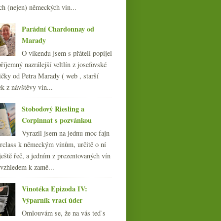
ch (nejen) německých vin...
Lunier
3x Ryzlink – z Alsaska, Moravy i od
Rýna
Parádní Chardonnay od
Víno a tvar lahve & nové designové
Marady
přírůstky
O víkendu jsem s přáteli popíjel
Silvestrovské degustační poznámky
říjemný nazrálejší veltlín z josefovské
010
(249)
čky od Petra Marady ( web , starší
009
(249)
ek z návštěvy vin...
008
(270)
007
(108)
Stobodový Riesling a
Corpinnat s pozvánkou
Vyrazil jsem na jednu moc fajn
rclass k německým vínům, určitě o ní
ještě řeč, a jedním z prezentovaných vín
 vzhledem k zamě...
Vinotéka Epizoda IV:
Výparník vrací úder
Omlouvám se, že na vás teď s