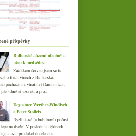
Neuburk“
Kermit Lynch na dobrodružné vinné
stezce
Fotosoutěž – sklenka vína v hlavní
roli
Vilavin a dvě „burgundy“ od
Novosedel
bené příspěvky
Podomní prodej vína aneb degustace
v kanceláři
Bulharské „území nikoho“ a
Nejstarší vinařství, nový Salon vín a
vyhledávání
něco k medvědovi
Parádní červené z pozemku číslo 43
Začátkem června jsem se tu
Experiment Oxana – 100 hodin v
val o třech vínech z Bulharska.
karafě
na pocházela z vinařství Damianitza ,
Asijská bokovka a napodobení
ě jako dnešní vzorek, a pro...
dokonalé svačiny
Zweigelt a další pochoutky od
Degustace Werther-Windisch
Holzapfelů
Výsledky ankety „Šampaňské, sekty
a Peter Stolleis
a jiná šumivá ví...
Ryzlinkové (a bublinové) počasí
Zrychlená historie whisky v
klepe na dveře! V posledních týdnech
Japonsku
degustoval produkci docela dost
Zklamání z Vieux Robin Bois de