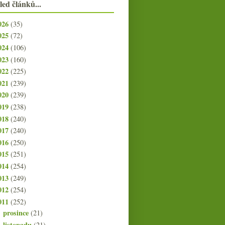
led článků...
026
(35)
025
(72)
024
(106)
023
(160)
022
(225)
021
(239)
020
(239)
019
(238)
018
(240)
017
(240)
016
(250)
015
(251)
014
(254)
013
(249)
012
(254)
011
(252)
prosince
(21)
►
listopadu
(21)
►