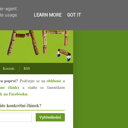
ser-agent
ate usage
LEARN MORE
GOT IT
Kontakt
RSS
tu poprvé?
oblíbené a
Podívejte se na
ané články
a staňte se fanouškem
na Facebooku
ek
.
áte konkrétní článek?