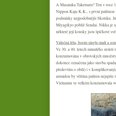
A Masataka Taketsuru? Ten v roce 1
Nippon Kaju K.K., s první palírnou v
podmínky nejpodobnější Skotsku. Jmé
Miyagikyo poblíž Sendai. Nikka je 
některé její kousky jsou špičkové svě
Válečná léta, boom single-malt a sou
Ve 30. a 40. letech minulého stolet
konzumována v obrovských množstvích
dokonce označena jako stavba spadaj
především o obilí) i v komplikovan
armádou by většina palíren nejspíše 
Vietnamu ve velkém konzumovala w