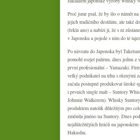
základem japonské výroby whisky ve
Proč jsme psal, že by šlo o námět na
jejich tradičního destilátu, ale také
(řekla ano) a nabízí jí, že s ní zůst
v Japonsku a pojede s ním do té ta
Po návratu do Japonska byl Taketsur
pomohl rozjet palírnu, dnes jednu z 
první profesionální – Yamazaki. Firmu 
velký podnikatel na trhu s různými z
začala postupně produkovat široké 
i prvních single malt – Suntory Whi
Johnnie Walkerem). Whisky Suntory 
produktem natolik důležitým pro celo
změnila jméno na Suntory. Dnes pod 
nejdůležitějších hráčů na japonském 
Hakushu.