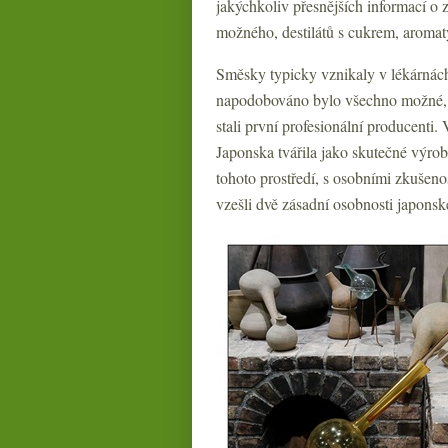
jakýchkoliv přesnějších informací o
možného, destilátů s cukrem, aromaty
Směsky typicky vznikaly v lékárnác
napodobováno bylo všechno možné, na
stali první profesionální producenti.
Japonska tvářila jako skutečné výrob
tohoto prostředí, s osobními zkuše
vzešli dvě zásadní osobnosti japons