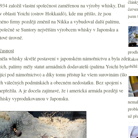
článk
934 založil vlastní společnost zaměřenou na výroby whisky, Dai
červe
 oblasti Yoichi (ostrov Hokkaidō), kde mu přišlo, že jsou
jsem 
no firmy později změnil na Nikka a vybudoval další palírnu,
společně se Suntory největším výrobcem whisky v Japonsku a
tové úrovně.
časnost
prodl
í měla whisky skvělé postavení v japonském námořnictvu a byla zde
Rakou
, palírny měly statut armádních dodavatelů (palírna Yoichi byla
oběhl
ící pod námořnictvo) a díky tomu přístup ke všem surovinám (šlo
ých válečných podmínkách a obecném nedostatku. Bez spojení s
nepřežila. A je docela zajímavé, že i americká armáda později ve
hisky vyprodukovanou v Japonsku.
nemal
probl
už pře