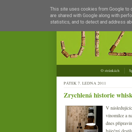
This site uses cookies from Google to de
are shared with Google along with perfo
statistics, and to detect and address ab
O stránkách
S
PÁTEK 7. LEDNA 2011
Zrychlená historie whis
V následující
vínomilce a na
dnes připravím
báječný destil