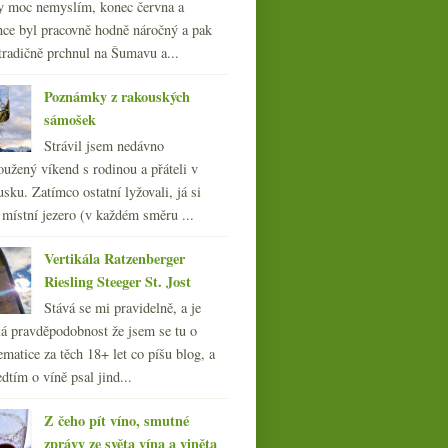
y moc nemyslím, konec června a
nce byl pracovně hodně náročný a pak
tradičně prchnul na Šumavu a...
Poznámky z rakouských
sámošek
Strávil jsem nedávno
oužený víkend s rodinou a přáteli v
sku. Zatímco ostatní lyžovali, já si
 místní jezero (v každém směru ...
Vertikála Ratzenberger
Riesling Steeger St. Jost
Stává se mi pravidelně, a je
á pravděpodobnost že jsem se tu o
ematice za těch 18+ let co píšu blog, a
dtím o víně psal jind...
Z čeho pít víno, smutné
zprávy ze světa vína a viněta