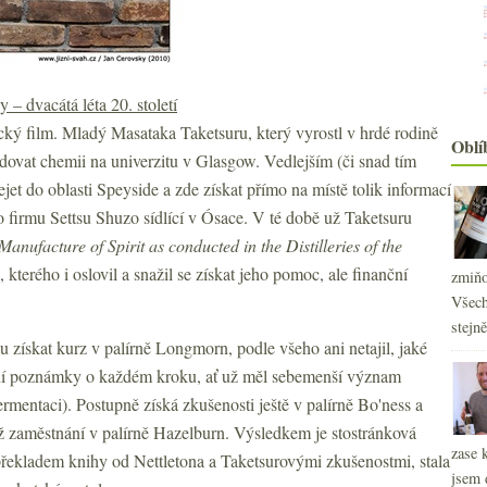
y – dvacátá léta 20. století
cký film. Mladý Masataka Taketsuru, který vyrostl v hrdé rodině
Oblí
udovat chemii na univerzitu v Glasgow. Vedlejším (či snad tím
jet do oblasti Speyside a zde získat přímo na místě tolik informací
o firmu Settsu Shuzo sídlící v Ósace. V té době už Taketsuru
Manufacture of Spirit as conducted in the Distilleries of the
, kterého i oslovil a snažil se získat jeho pomoc, ale finanční
zmiňo
Všech
stejn
u získat kurz v palírně Longmorn, podle všeho ani netajil, jaké
ilní poznámky o každém kroku, ať už měl sebemenší význam
ermentaci). Postupně získá zkušenosti ještě v palírně Bo'ness a
iž zaměstnání v palírně Hazelburn. Výsledkem je stostránková
zase 
s překladem knihy od Nettletona a Taketsurovými zkušenostmi, stala
jsem 