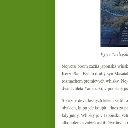
Výjev “nelegál
Největší boom zažila japonská whisk
Keizo Saji. Byl to druhý syn Masata
rozmachem prémiových whisky. Nejdř
dvanáctiletá Yamazaki, v podstatě j
S krizí v devadesátých letech se tr
obalech, kupu jde koupit i dnes za pár
kdy jindy. Whisky je v Japonsku velm
alkoholem a zabírá asi tři čtvrtiny, 