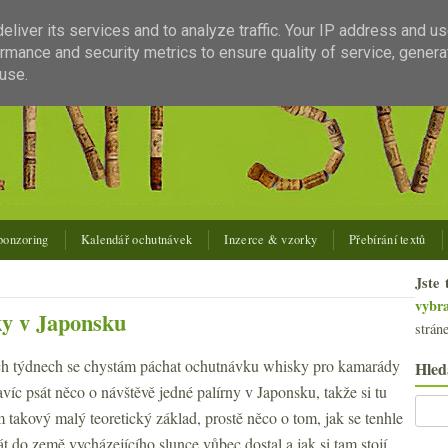
liver its services and to analyze traffic. Your IP address and u
rmance and security metrics to ensure quality of service, gener
use.
ponzoring
Kalendář ochutnávek
Inzerce & vzorky
Přebírání textů
Jste 
vybr
ky v Japonsku
strán
ch týdnech se chystám páchat ochutnávku whisky pro kamarády
Hled
víc psát něco o návštěvě jedné palírny v Japonsku, takže si tu
 takový malý teoretický základ, prostě něco o tom, jak se tenhle
át do země vycházejícího slunce vůbec dostal a jak si tam stojí