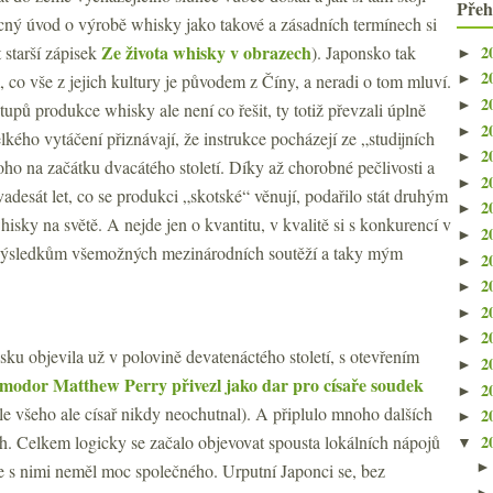
Přeh
cný úvod o výrobě whisky jako takové a zásadních termínech si
Ze života whisky v obrazech
2
 starší zápisek
). Japonsko tak
►
2
m, co vše z jejich kultury je původem z Číny, a neradi o tom mluví.
►
2
►
upů produkce whisky ale není co řešit, ty totiž převzali úplně
2
►
elkého vytáčení přiznávají, že instrukce pocházejí ze „studijních
2
►
ho na začátku dvacátého století. Díky až chorobné pečlivosti a
2
►
vadesát let, co se produkci „skotské“ věnují, podařilo stát druhým
2
►
isky na světě. A nejde jen o kvantitu, v kvalitě si s konkurencí v
2
►
 výsledkům všemožných mezinárodních soutěží a taky mým
2
►
2
►
2
►
2
►
sku objevila už v polovině devatenáctého století, s otevřením
2
►
modor Matthew Perry přivezl jako dar pro císaře soudek
2
►
e všeho ale císař nikdy neochutnal). A připlulo mnoho dalších
2
►
2
ch. Celkem logicky se začalo objevovat spousta lokálních nápojů
▼
 s nimi neměl moc společného. Urputní Japonci se, bez