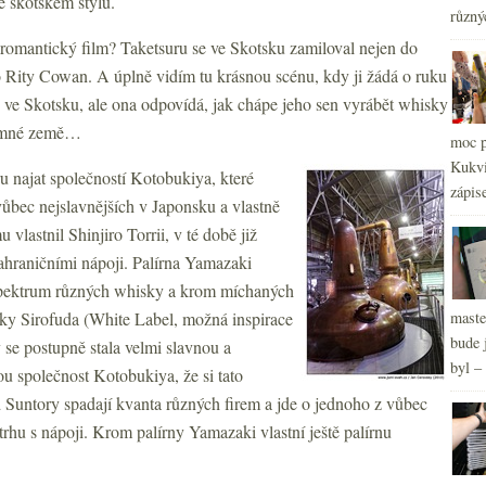
 skotském stylu.
různý
 romantický film? Taketsuru se ve Skotsku zamiloval nejen do
 do Rity Cowan. A úplně vidím tu krásnou scénu, kdy ji žádá o ruku
ane ve Skotsku, ale ona odpovídá, jak chápe jeho sen vyrábět whisky
jemné země…
moc p
2
►
Kukvi
u najat společností Kotobukiya, které
2
►
zápis
vůbec nejslavnějších v Japonsku a vlastně
2
►
vlastnil Shinjiro Torrii, v té době již
2
►
ahraničními nápoji. Palírna Yamazaki
spektrum různých whisky a krom míchaných
sky Sirofuda (White Label, možná inspirace
maste
bude 
se postupně stala velmi slavnou a
byl –
u společnost Kotobukiya, že si tato
Suntory spadají kvanta různých firem a jde o jednoho z vůbec
trhu s nápoji. Krom palírny Yamazaki vlastní ještě palírnu