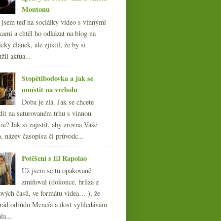
Moutonu
l jsem teď na sociálky video s vinnými
kami a chtěl ho odkázat na blog na
cký článek, ale zjistil, že by si
žil aktua...
Stopětibodovka a jak se
umístit na vrcholu
Doba je zlá. Jak se chcete
dit na saturovaném trhu s vinnou
ou? Jak si zajistit, aby zrovna Vaše
, název časopisu či průvodc...
Potěšení s El Rapolao
Už jsem se tu opakovaně
zmiňoval (dokonce, hrůza z
ových časů, ve formátu videa… ), že
ád odrůdu Mencía a dost vyhledávám
la...