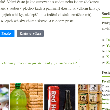
d saké. Velmi často je konzumována s vodou nebo ledem (dokonce
chané s vodou v plechovkách a palírna Hakushu ve velkém lahvuje
Sociá
jejich whisky, nic lepšího na ředění vlastně nemůžete mít),
-) A jejich whisky chutná skvěle. Ale o tom příště…
Přide
novin
Bluesky
Kopírovat odkaz
►
In
►
Yo
►
Fa
►
X 
►
Ma
ného vínopsavce a nezávislé články z vinného světa!
Posl
Pavel
Trochu
Franko
Streko
Dvě fr
konfer
Willi