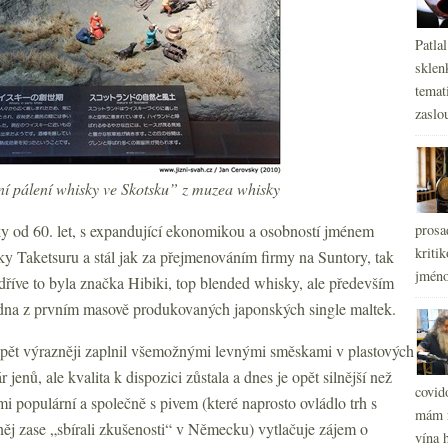
Patla
sklen
temati
zaslou
ní pálení whisky ve Skotsku” z muzea whisky
y od 60. let, s expandující ekonomikou a osobností jménem
prosa
kritik
ky Taketsuru a stál jak za přejmenováním firmy na Suntory, tak
jméno
íve to byla značka Hibiki, top blended whisky, ale především
edna z prvním masově produkovaných japonských single maltek.
h opět výrazněji zaplnil všemožnými levnými směskami v plastových
 jenů, ale kvalita k dispozici zůstala a dnes je opět silnější než
covid
i populární a společně s pivem (které naprosto ovládlo trh s
mám r
u něj zase „sbírali zkušenosti“ v Německu) vytlačuje zájem o
vína h