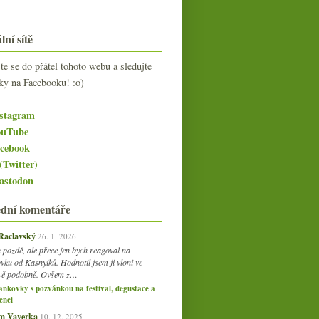
lní sítě
jte se do přátel tohoto webu a sledujte
ky na Facebooku! :o)
stagram
uTube
cebook
(Twitter)
stodon
ední komentáře
 Raclavský
26. 1. 2026
 pozdě, ale přece jen bych reagoval na
vku od Kasnyiků. Hodnotil jsem ji vloni ve
vě podobně. Ovšem z…
ankovky s pozvánkou na festival, degustace a
enci
am Vaverka
10. 12. 2025