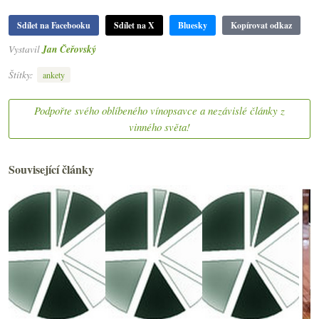
Sdílet na Facebooku
Sdílet na X
Bluesky
Kopírovat odkaz
Vystavil
Jan Čeřovský
Štítky:
ankety
Podpořte svého oblíbeného vínopsavce a nezávislé články z
vinného světa!
Související články