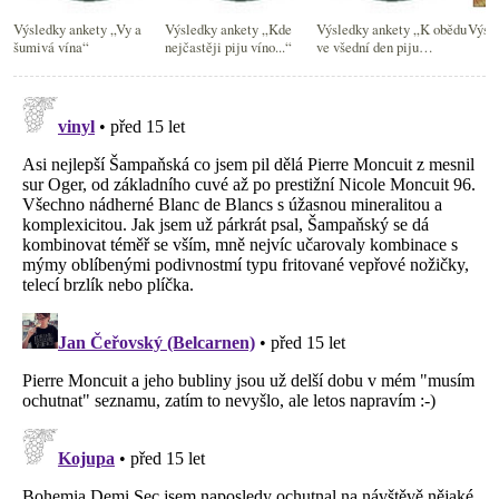
Výsledky ankety „Vy a
Výsledky ankety „Kde
Výsledky ankety „K obědu
Výsl
šumivá vína“
nejčastěji piju víno...“
ve všední den piju
nejčastěji...“