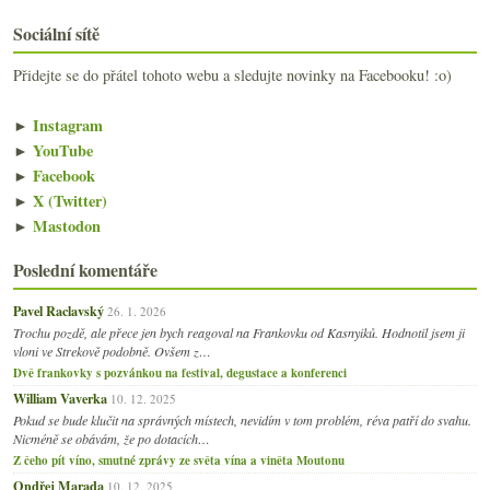
Sociální sítě
Přidejte se do přátel tohoto webu a sledujte novinky na Facebooku! :o)
►
Instagram
►
YouTube
►
Facebook
►
X (Twitter)
►
Mastodon
Poslední komentáře
Pavel Raclavský
26. 1. 2026
Trochu pozdě, ale přece jen bych reagoval na Frankovku od Kasnyiků. Hodnotil jsem ji
vloni ve Strekově podobně. Ovšem z…
Dvě frankovky s pozvánkou na festival, degustace a konferenci
William Vaverka
10. 12. 2025
Pokud se bude klučit na správných místech, nevidím v tom problém, réva patří do svahu.
Nicméně se obávám, že po dotacích…
Z čeho pít víno, smutné zprávy ze světa vína a viněta Moutonu
Ondřej Marada
10. 12. 2025