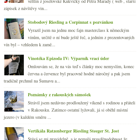
veltlín z josefovské Kukvičky od Petra Marady ( web , starší
zápisek z návštěvy vin...
Stobodový Riesling a Corpinnat s pozvánkou
Vyrazil jsem na jednu moc fajn masterclass k německým
vínům, určitě o ní bude ještě řeč, a jedním z prezentovaných
vín byl – vzhledem k zamě...
Vinotéka Epizoda IV: Výparník vrací úder
Omlouvám se, že na vás teď s články moc nemyslím, konec
června a července byl pracovně hodně náročný a pak jsem
tradičně prchnul na Šumavu a...
Poznámky z rakouských sámošek
Strávil jsem nedávno prodloužený víkend s rodinou a přáteli
v Rakousku. Zatímco ostatní lyžovali, já si oběhl místní
jezero (v každém směru ...
Vertikála Ratzenberger Riesling Steeger St. Jost
Stává se mi pravidelně, a je nemalá pravděpodobnost že