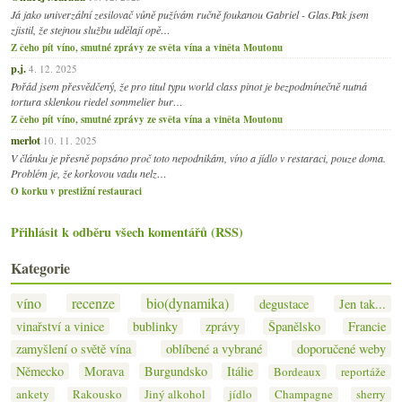
Já jako univerzální zesilovač vůně pužívám ručně foukanou Gabriel - Glas.Pak jsem
zjistil, že stejnou službu udělají opě…
Z čeho pít víno, smutné zprávy ze světa vína a viněta Moutonu
p.j.
4. 12. 2025
Pořád jsem přesvědčený, že pro titul typu world class pinot je bezpodmínečně nutná
tortura sklenkou riedel sommelier bur…
Z čeho pít víno, smutné zprávy ze světa vína a viněta Moutonu
merlot
10. 11. 2025
V článku je přesně popsáno proč toto nepodnikám, víno a jídlo v restaraci, pouze doma.
Problém je, že korkovou vadu nelz…
O korku v prestižní restauraci
Přihlásit k odběru všech komentářů (RSS)
Kategorie
víno
recenze
bio(dynamika)
degustace
Jen tak...
vinařství a vinice
bublinky
zprávy
Španělsko
Francie
zamyšlení o světě vína
oblíbené a vybrané
doporučené weby
Německo
Morava
Burgundsko
Itálie
Bordeaux
reportáže
ankety
Rakousko
Jiný alkohol
jídlo
Champagne
sherry