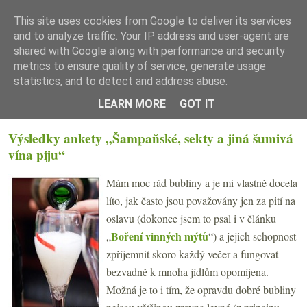
This site uses cookies from Google to deliver its services
and to analyze traffic. Your IP address and user-agent are
shared with Google along with performance and security
metrics to ensure quality of service, generate usage
statistics, and to detect and address abuse.
☰ Menu
LEARN MORE
GOT IT
PONDĚLÍ 10. LEDNA 2011
Výsledky ankety „Šampaňské, sekty a jiná šumivá
vína piju“
Mám moc rád bubliny a je mi vlastně docela
líto, jak často jsou považovány jen za pití na
oslavu (dokonce jsem to psal i v článku
Boření vinných mýtů
„
“) a jejich schopnost
zpříjemnit skoro každý večer a fungovat
bezvadně k mnoha jídlům opomíjena.
Možná je to i tím, že opravdu dobré bubliny