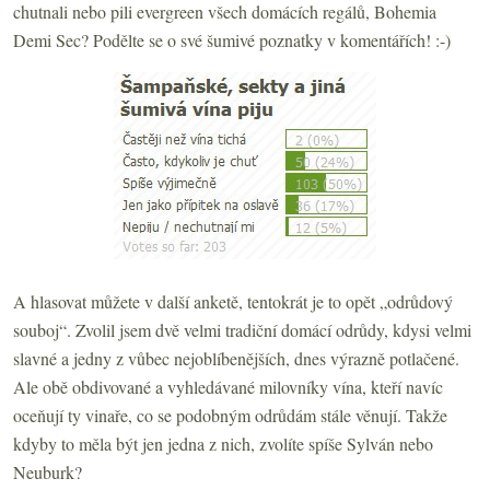
chutnali nebo pili evergreen všech domácích regálů, Bohemia
Demi Sec? Podělte se o své šumivé poznatky v komentářích! :-)
A hlasovat můžete v další anketě, tentokrát je to opět „odrůdový
souboj“. Zvolil jsem dvě velmi tradiční domácí odrůdy, kdysi velmi
slavné a jedny z vůbec nejoblíbenějších, dnes výrazně potlačené.
Ale obě obdivované a vyhledávané milovníky vína, kteří navíc
oceňují ty vinaře, co se podobným odrůdám stále věnují. Takže
kdyby to měla být jen jedna z nich, zvolíte spíše Sylván nebo
Neuburk?