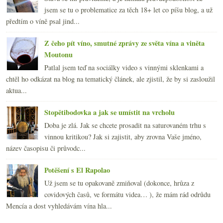
jsem se tu o problematice za těch 18+ let co píšu blog, a už
předtím o víně psal jind...
Z čeho pít víno, smutné zprávy ze světa vína a viněta
Moutonu
Patlal jsem teď na sociálky video s vinnými sklenkami a
chtěl ho odkázat na blog na tematický článek, ale zjistil, že by si zasloužil
aktua...
Stopětibodovka a jak se umístit na vrcholu
Doba je zlá. Jak se chcete prosadit na saturovaném trhu s
vinnou kritikou? Jak si zajistit, aby zrovna Vaše jméno,
název časopisu či průvodc...
Potěšení s El Rapolao
Už jsem se tu opakovaně zmiňoval (dokonce, hrůza z
covidových časů, ve formátu videa… ), že mám rád odrůdu
Mencía a dost vyhledávám vína hla...