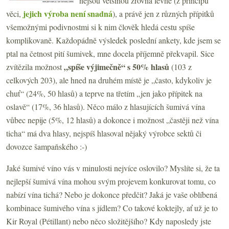
nejsou většinou zrovna levné (z principu
jejich výroba není snadná
věci,
), a právě jen z různých přípitků
všemožnými podivnostmi si k nim člověk hledá cestu spíše
komplikovaně. Každopádně výsledek poslední ankety, kde jsem se
ptal na četnost pití šumivek, mne docela příjemně překvapil. Sice
„spíše výjimečně“ s 50
% hlasů
zvítězila možnost
(103 z
celkových 203), ale hned na druhém místě je „často, kdykoliv je
chuť“ (24%, 50 hlasů) a teprve na třetím „jen jako přípitek na
oslavě“ (17%, 36 hlasů). Něco málo z hlasujících šumivá vína
vůbec nepije (5%, 12 hlasů) a dokonce i možnost „častěji než vína
ticha“ má dva hlasy, nejspíš hlasoval nějaký výrobce sektů či
dovozce šampaňského :-)
Jaké šumivé víno vás v minulosti nejvíce oslovilo? Myslíte si, že ta
nejlepší šumivá vína mohou svým projevem konkurovat tomu, co
nabízí vína tichá? Nebo je dokonce předčit? Jaká je vaše oblíbená
kombinace šumivého vína s jídlem? Co takové koktejly, ať už je to
Kir Royal (Pétillant) nebo něco složitějšího? Kdy naposledy jste