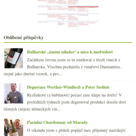
Vilavin a dvě „burgundy“ od Novosedel
Podomní prodej vína aneb degustace v kanceláři
Nejstarší vinařství, nový Salon vín a vyhledávání
Parádní červené z pozemku číslo 43
Experiment Oxana – 100 hodin v karafě
Oblíbené příspěvky
Asijská bokovka a napodobení dokonalé svačiny
Zweigelt a další pochoutky od Holzapfelů
Výsledky ankety „Šampaňské, sekty a jiná šumivá ví...
Bulharské „území nikoho“ a něco k medvědovi
Zrychlená historie whisky v Japonsku
Začátkem června jsem se tu zmiňoval o třech vínech z
Zklamání z Vieux Robin Bois de Lunier
Bulharska. Všechna pocházela z vinařství Damianitza ,
3x Ryzlink – z Alsaska, Moravy i od Rýna
stejně jako dnešní vzorek, a pro...
Víno a tvar lahve & nové designové přírůstky
Silvestrovské degustační poznámky
Degustace Werther-Windisch a Peter Stolleis
2010
(249)
►
Ryzlinkové (a bublinové) počasí zase klepe na dveře! V
2009
(249)
►
posledních týdnech jsem degustoval produkci docela dost
2008
(270)
►
různých (nejen) německých vin...
2007
(108)
►
Parádní Chardonnay od Marady
O víkendu jsem s přáteli popíjel moc příjemný nazrálejší