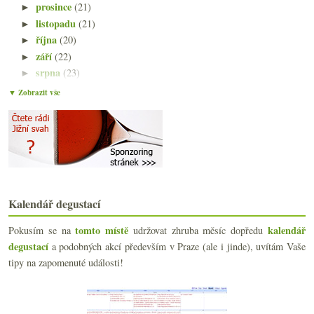
prosince
(21)
►
listopadu
(21)
►
října
(20)
►
září
(22)
►
srpna
(23)
►
července
(15)
►
▼ Zobrazit vše
června
(23)
►
května
(23)
►
dubna
(20)
►
března
(23)
►
února
(20)
►
ledna
(21)
▼
Kalendář degustací
Velká přehlídka vín od Neubauerů
Tolik vína a tak málo času – nové vinné obzory
tomto místě
kalendář
Pokusím se na
udržovat zhruba měsíc dopředu
Poznatky pro příště z degustace whisky
degustací
a podobných akcí především v Praze (ale i jinde), uvítám Vaše
Vinná hraběnka s přídavkem vody a barviv
tipy na zapomenuté události!
Skvělý rakouský seminář se čtrnácti vzorky
Výsledky ankety „Sylván vs. Neuburk“
Kermit Lynch na dobrodružné vinné stezce
Fotosoutěž – sklenka vína v hlavní roli