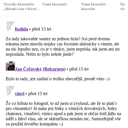
Výsledky fotosoutěže
Vinná fotosoutěž
Vinná fotosoutěž –
Tak 
„Sklenka vína v hlavní
hlasování
výsle
roli“