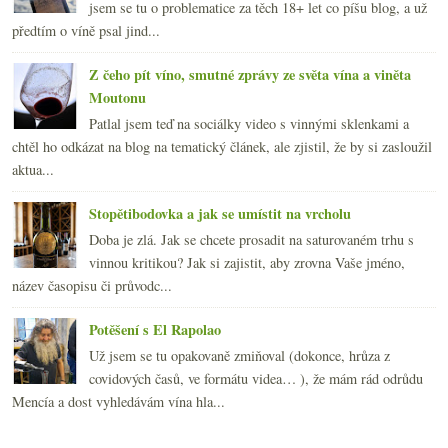
jsem se tu o problematice za těch 18+ let co píšu blog, a už
předtím o víně psal jind...
Z čeho pít víno, smutné zprávy ze světa vína a viněta
Moutonu
Patlal jsem teď na sociálky video s vinnými sklenkami a
chtěl ho odkázat na blog na tematický článek, ale zjistil, že by si zasloužil
aktua...
Stopětibodovka a jak se umístit na vrcholu
Doba je zlá. Jak se chcete prosadit na saturovaném trhu s
vinnou kritikou? Jak si zajistit, aby zrovna Vaše jméno,
název časopisu či průvodc...
Potěšení s El Rapolao
Už jsem se tu opakovaně zmiňoval (dokonce, hrůza z
covidových časů, ve formátu videa… ), že mám rád odrůdu
Mencía a dost vyhledávám vína hla...