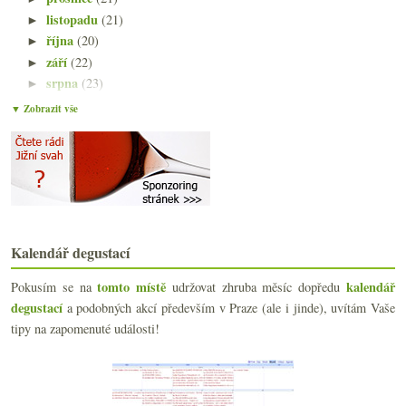
listopadu
(21)
►
října
(20)
►
září
(22)
►
srpna
(23)
►
července
(15)
►
▼ Zobrazit vše
června
(23)
►
května
(23)
►
dubna
(20)
►
března
(23)
►
února
(20)
►
ledna
(21)
▼
Kalendář degustací
Velká přehlídka vín od Neubauerů
Tolik vína a tak málo času – nové vinné obzory
tomto místě
kalendář
Pokusím se na
udržovat zhruba měsíc dopředu
Poznatky pro příště z degustace whisky
degustací
a podobných akcí především v Praze (ale i jinde), uvítám Vaše
Vinná hraběnka s přídavkem vody a barviv
tipy na zapomenuté události!
Skvělý rakouský seminář se čtrnácti vzorky
Výsledky ankety „Sylván vs. Neuburk“
Kermit Lynch na dobrodružné vinné stezce
Fotosoutěž – sklenka vína v hlavní roli