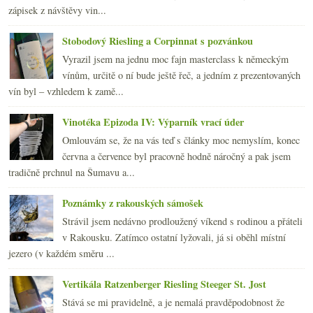
zápisek z návštěvy vin...
Stobodový Riesling a Corpinnat s pozvánkou
Vyrazil jsem na jednu moc fajn masterclass k německým
vínům, určitě o ní bude ještě řeč, a jedním z prezentovaných
vín byl – vzhledem k zamě...
Vinotéka Epizoda IV: Výparník vrací úder
Omlouvám se, že na vás teď s články moc nemyslím, konec
června a července byl pracovně hodně náročný a pak jsem
tradičně prchnul na Šumavu a...
Poznámky z rakouských sámošek
Strávil jsem nedávno prodloužený víkend s rodinou a přáteli
v Rakousku. Zatímco ostatní lyžovali, já si oběhl místní
jezero (v každém směru ...
Vertikála Ratzenberger Riesling Steeger St. Jost
Stává se mi pravidelně, a je nemalá pravděpodobnost že