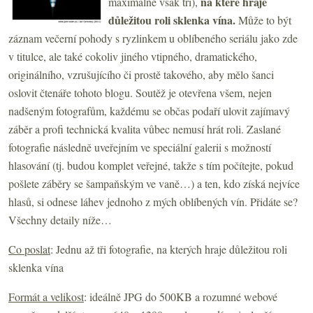
na které hraje
maximálně však tři),
důležitou roli sklenka vína.
Může to být
záznam večerní pohody s ryzlinkem u oblíbeného seriálu jako zde
v titulce, ale také cokoliv jiného vtipného, dramatického,
originálního, vzrušujícího či prostě takového, aby mělo šanci
oslovit čtenáře tohoto blogu. Soutěž je otevřena všem, nejen
nadšeným fotografům, každému se občas podaří ulovit zajímavý
záběr a profi technická kvalita vůbec nemusí hrát roli. Zaslané
fotografie následně uveřejním ve speciální galerii s možností
hlasování (tj. budou komplet veřejné, takže s tím počítejte, pokud
pošlete záběry se šampaňským ve vaně…) a ten, kdo získá nejvíce
hlasů, si odnese láhev jednoho z mých oblíbených vín. Přidáte se?
Všechny detaily níže…
Co poslat
: Jednu až tři fotografie, na kterých hraje důležitou roli
sklenka vína
Formát a velikost
: ideálně JPG do 500KB a rozumné webové