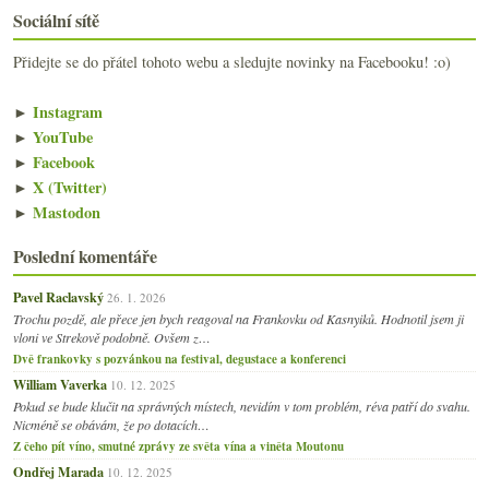
Sociální sítě
Přidejte se do přátel tohoto webu a sledujte novinky na Facebooku! :o)
►
Instagram
►
YouTube
►
Facebook
►
X (Twitter)
►
Mastodon
Poslední komentáře
Pavel Raclavský
26. 1. 2026
Trochu pozdě, ale přece jen bych reagoval na Frankovku od Kasnyiků. Hodnotil jsem ji
vloni ve Strekově podobně. Ovšem z…
Dvě frankovky s pozvánkou na festival, degustace a konferenci
William Vaverka
10. 12. 2025
Pokud se bude klučit na správných místech, nevidím v tom problém, réva patří do svahu.
Nicméně se obávám, že po dotacích…
Z čeho pít víno, smutné zprávy ze světa vína a viněta Moutonu
Ondřej Marada
10. 12. 2025