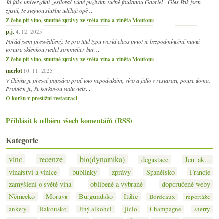
Já jako univerzální zesilovač vůně pužívám ručně foukanou Gabriel - Glas.Pak jsem
zjistil, že stejnou službu udělají opě…
Z čeho pít víno, smutné zprávy ze světa vína a viněta Moutonu
p.j.
4. 12. 2025
Pořád jsem přesvědčený, že pro titul typu world class pinot je bezpodmínečně nutná
tortura sklenkou riedel sommelier bur…
Z čeho pít víno, smutné zprávy ze světa vína a viněta Moutonu
merlot
10. 11. 2025
V článku je přesně popsáno proč toto nepodnikám, víno a jídlo v restaraci, pouze doma.
Problém je, že korkovou vadu nelz…
O korku v prestižní restauraci
Přihlásit k odběru všech komentářů (RSS)
Kategorie
víno
recenze
bio(dynamika)
degustace
Jen tak...
vinařství a vinice
bublinky
zprávy
Španělsko
Francie
zamyšlení o světě vína
oblíbené a vybrané
doporučené weby
Německo
Morava
Burgundsko
Itálie
Bordeaux
reportáže
ankety
Rakousko
Jiný alkohol
jídlo
Champagne
sherry