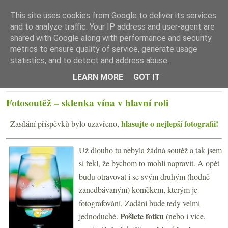
This site uses cookies from Google to deliver its services
and to analyze traffic. Your IP address and user-agent are
shared with Google along with performance and security
metrics to ensure quality of service, generate usage
statistics, and to detect and address abuse.
☰ Menu
LEARN MORE
GOT IT
ČTVRTEK 20. LEDNA 2011
Fotosoutěž – sklenka vína v hlavní roli
hlasujte o nejlepší fotografii!
Zasílání příspěvků bylo uzavřeno,
Už dlouho tu nebyla žádná soutěž a tak jsem
si řekl, že bychom to mohli napravit. A opět
budu otravovat i se svým druhým (hodně
zanedbávaným) koníčkem, kterým je
fotografování. Zadání bude tedy velmi
Pošlete fotku
jednoduché.
(nebo i více,