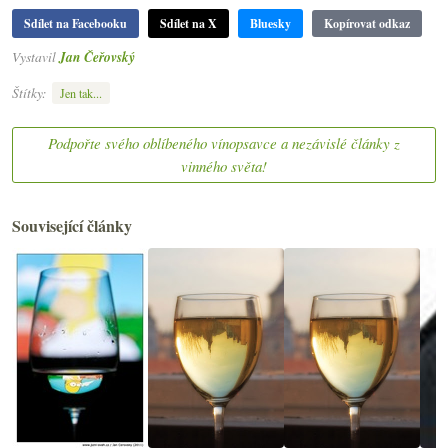
Sdílet na Facebooku
Sdílet na X
Bluesky
Kopírovat odkaz
Vystavil
Jan Čeřovský
Štítky:
Jen tak...
Podpořte svého oblíbeného vínopsavce a nezávislé články z
vinného světa!
Související články