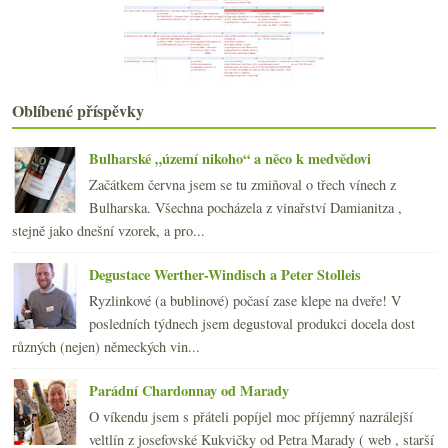
Vilavin a dvě „burgundy“ od Novosedel
Podomní prodej vína aneb degustace v kanceláři
Nejstarší vinařství, nový Salon vín a vyhledávání
Parádní červené z pozemku číslo 43
Experiment Oxana – 100 hodin v karafě
Oblíbené příspěvky
Asijská bokovka a napodobení dokonalé svačiny
Zweigelt a další pochoutky od Holzapfelů
Výsledky ankety „Šampaňské, sekty a jiná šumivá ví...
Bulharské „území nikoho“ a něco k medvědovi
Zrychlená historie whisky v Japonsku
Začátkem června jsem se tu zmiňoval o třech vínech z
Zklamání z Vieux Robin Bois de Lunier
Bulharska. Všechna pocházela z vinařství Damianitza ,
3x Ryzlink – z Alsaska, Moravy i od Rýna
stejně jako dnešní vzorek, a pro...
Víno a tvar lahve & nové designové přírůstky
Silvestrovské degustační poznámky
Degustace Werther-Windisch a Peter Stolleis
2010
(249)
►
Ryzlinkové (a bublinové) počasí zase klepe na dveře! V
2009
(249)
►
posledních týdnech jsem degustoval produkci docela dost
2008
(270)
►
různých (nejen) německých vin...
2007
(108)
►
Parádní Chardonnay od Marady
O víkendu jsem s přáteli popíjel moc příjemný nazrálejší
veltlín z josefovské Kukvičky od Petra Marady ( web , starší