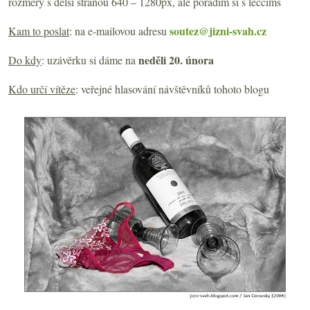
rozměry s delší stranou 640 – 1280px, ale poradím si s lecčíms
soutez@jizni-svah.cz
Kam to poslat
: na e-mailovou adresu
neděli 20. února
Do kdy
: uzávěrku si dáme na
Kdo určí vítěze
: veřejné hlasování návštěvníků tohoto blogu