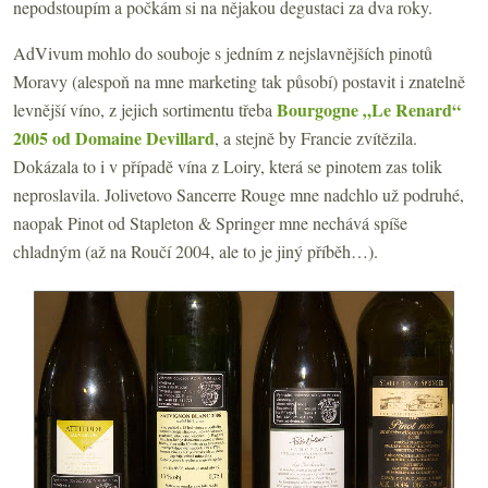
nepodstoupím a počkám si na nějakou degustaci za dva roky.
AdVivum mohlo do souboje s jedním z nejslavnějších pinotů
Moravy (alespoň na mne marketing tak působí) postavit i znatelně
Bourgogne „Le Renard“
levnější víno, z jejich sortimentu třeba
2005 od Domaine Devillard
, a stejně by Francie zvítězila.
Dokázala to i v případě vína z Loiry, která se pinotem zas tolik
neproslavila. Jolivetovo Sancerre Rouge mne nadchlo už podruhé,
naopak Pinot od Stapleton & Springer mne nechává spíše
chladným (až na Roučí 2004, ale to je jiný příběh…).