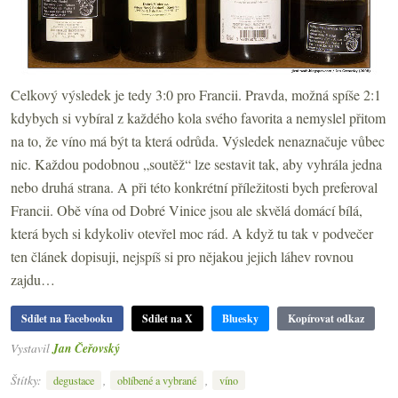
Celkový výsledek je tedy 3:0 pro Francii. Pravda, možná spíše 2:1
kdybych si vybíral z každého kola svého favorita a nemyslel přitom
na to, že víno má být ta která odrůda. Výsledek nenaznačuje vůbec
nic. Každou podobnou „soutěž“ lze sestavit tak, aby vyhrála jedna
nebo druhá strana. A při této konkrétní příležitosti bych preferoval
Francii. Obě vína od Dobré Vinice jsou ale skvělá domácí bílá,
která bych si kdykoliv otevřel moc rád. A když tu tak v podvečer
ten článek dopisuji, nejspíš si pro nějakou jejich láhev rovnou
zajdu…
Sdílet na Facebooku
Sdílet na X
Bluesky
Kopírovat odkaz
Vystavil
Jan Čeřovský
Štítky:
,
,
degustace
oblíbené a vybrané
víno