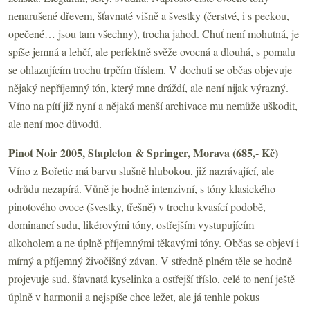
nenarušené dřevem, šťavnaté višně a švestky (čerstvé, i s peckou,
opečené… jsou tam všechny), trocha jahod. Chuť není mohutná, je
spíše jemná a lehčí, ale perfektně svěže ovocná a dlouhá, s pomalu
se ohlazujícím trochu trpčím tříslem. V dochuti se občas objevuje
nějaký nepříjemný tón, který mne dráždí, ale není nijak výrazný.
Víno na pítí již nyní a nějaká menší archivace mu nemůže uškodit,
ale není moc důvodů.
Pinot Noir 2005, Stapleton
& Springer, Morava (685,- Kč)
Víno z Bořetic má barvu slušně hlubokou, již nazrávající, ale
odrůdu nezapírá. Vůně je hodně intenzivní, s tóny klasického
pinotového ovoce (švestky, třešně) v trochu kvasící podobě,
dominancí sudu, likérovými tóny, ostřejším vystupujícím
alkoholem a ne úplně příjemnými těkavými tóny. Občas se objeví i
mírný a příjemný živočišný závan. V středně plném těle se hodně
projevuje sud, šťavnatá kyselinka a ostřejší tříslo, celé to není ještě
úplně v harmonii a nejspíše chce ležet, ale já tenhle pokus