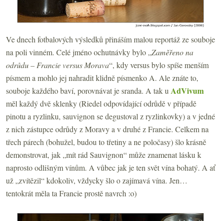
Ve dnech fotbalových výsledků přináším malou reportáž ze souboje
na poli vinném. Celé jméno ochutnávky bylo „
Zaměřeno na
odrůdu – Francie versus Morava
“, kdy versus bylo spíše menším
písmem a mohlo jej nahradit klidně písmenko A. Ale znáte to,
AdVivum
souboje každého baví, porovnávat je sranda. A tak u
měl každý dvě sklenky (Riedel odpovídající odrůdě v případě
pinotu a ryzlinku, sauvignon se degustoval z ryzlinkovky) a v jedné
z nich zástupce odrůdy z Moravy a v druhé z Francie. Celkem na
třech párech (bohužel, budou to třetiny a ne poločasy) šlo krásně
demonstrovat, jak „mít rád Sauvignon“ může znamenat lásku k
naprosto odlišným vínům. A vůbec jak je ten svět vína bohatý. A ať
už „zvítězil“ kdokoliv, vždycky šlo o zajímavá vína. Jen…
tentokrát měla ta Francie prostě navrch :o)