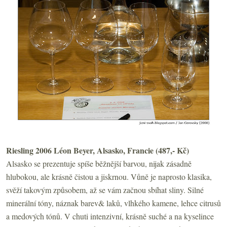
Riesling 2006 Léon Beyer, Alsasko, Francie (487,- Kč)
Alsasko se prezentuje spíše běžnější barvou, nijak zásadně
hlubokou, ale krásně čistou a jiskrnou. Vůně je naprosto klasika,
svěží takovým způsobem, až se vám začnou sbíhat sliny. Silné
minerální tóny, náznak barev& laků, vlhkého kamene, lehce citrusů
a medových tónů. V chuti intenzivní, krásně suché a na kyselince