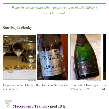
Podpořte svého oblíbeného vínopsavce a nezávislé články z
vinného světa!
Související články
Degustace velkých bílých
Barolo versus Barbaresco
Těžká váha Champagne
Jihoz
vín Francie
1995 versus 1996
Mont