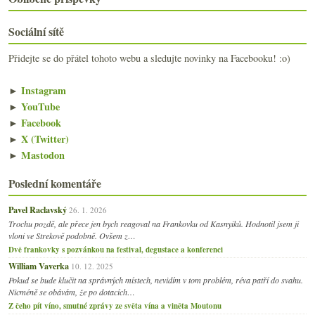
Výsledky ankety „Při nákupu vína se nejčastěji říd...
Francie versus Morava – 3:0
Sociální sítě
Japonsko, Francie i Čechy… víkendové snoubení
Hudba a víno podruhé
Přidejte se do přátel tohoto webu a sledujte novinky na Facebooku! :o)
Chenin Blanc ze Savennières
Tak nakonec přece… výsledky fotosoutěže
►
Instagram
Soufflé a polosladký Sylván
►
YouTube
Svíčková Wellington a mladý hrabě Talbot
►
Facebook
Risotto, rizoto a čas bílých vín
►
X (Twitter)
května
(24)
►
►
Mastodon
dubna
(23)
►
Poslední komentáře
března
(19)
►
února
(24)
►
Pavel Raclavský
26. 1. 2026
ledna
(24)
►
Trochu pozdě, ale přece jen bych reagoval na Frankovku od Kasnyiků. Hodnotil jsem ji
vloni ve Strekově podobně. Ovšem z…
2007
(108)
►
Dvě frankovky s pozvánkou na festival, degustace a konferenci
William Vaverka
10. 12. 2025
Pokud se bude klučit na správných místech, nevidím v tom problém, réva patří do svahu.
Nicméně se obávám, že po dotacích…
Z čeho pít víno, smutné zprávy ze světa vína a viněta Moutonu