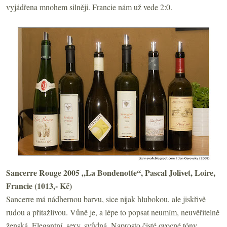
vyjádřena mnohem silněji. Francie nám už vede 2:0.
Sancerre Rouge 2005 „La Bondenotte“, Pascal Jolivet, Loire,
Francie (1013,- Kč)
Sancerre má nádhernou barvu, sice nijak hlubokou, ale jiskřivě
rudou a přitažlivou. Vůně je, a lépe to popsat neumím, neuvěřitelně
ženská. Elegantní, sexy, svůdná. Naprosto čisté ovocné tóny