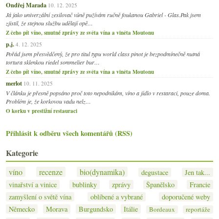
Ondřej Marada
10. 12. 2025
Já jako univerzální zesilovač vůně pužívám ručně foukanou Gabriel - Glas.Pak jsem
zjistil, že stejnou službu udělají opě…
Z čeho pít víno, smutné zprávy ze světa vína a viněta Moutonu
p.j.
4. 12. 2025
Pořád jsem přesvědčený, že pro titul typu world class pinot je bezpodmínečně nutná
tortura sklenkou riedel sommelier bur…
Z čeho pít víno, smutné zprávy ze světa vína a viněta Moutonu
merlot
10. 11. 2025
V článku je přesně popsáno proč toto nepodnikám, víno a jídlo v restaraci, pouze doma.
Problém je, že korkovou vadu nelz…
O korku v prestižní restauraci
Přihlásit k odběru všech komentářů (RSS)
Kategorie
víno
recenze
bio(dynamika)
degustace
Jen tak...
vinařství a vinice
bublinky
zprávy
Španělsko
Francie
zamyšlení o světě vína
oblíbené a vybrané
doporučené weby
Německo
Morava
Burgundsko
Itálie
Bordeaux
reportáže