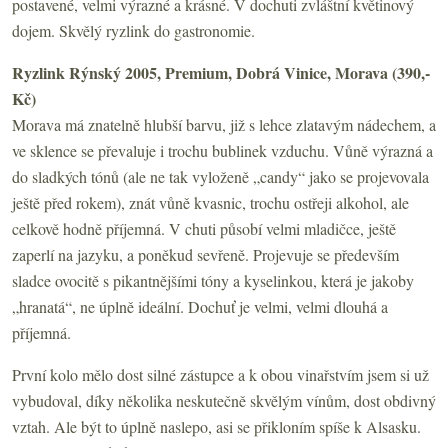
postavené, velmi výrazné a krásné. V dochuti zvláštní květinový
dojem. Skvělý ryzlink do gastronomie.
Ryzlink Rýnský 2005, Premium, Dobrá Vinice, Morava (390,-
Kč)
Morava má znatelně hlubší barvu, již s lehce zlatavým nádechem, a
ve sklence se převaluje i trochu bublinek vzduchu. Vůně výrazná a
do sladkých tónů (ale ne tak vyloženě „candy“ jako se projevovala
ještě před rokem), znát vůně kvasnic, trochu ostřeji alkohol, ale
celkově hodně příjemná. V chuti působí velmi mladičce, ještě
zaperlí na jazyku, a poněkud sevřeně. Projevuje se především
sladce ovocitě s pikantnějšími tóny a kyselinkou, která je jakoby
„hranatá“, ne úplně ideální. Dochuť je velmi, velmi dlouhá a
příjemná.
První kolo mělo dost silné zástupce a k obou vinařstvím jsem si už
vybudoval, díky několika neskutečně skvělým vínům, dost obdivný
vztah. Ale být to úplně naslepo, asi se přikloním spíše k Alsasku.