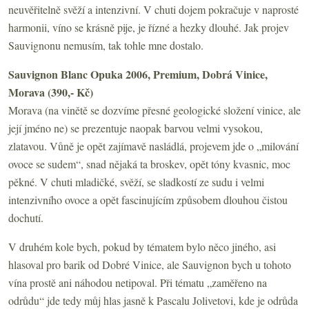
neuvěřitelně svěží a intenzivní. V chuti dojem pokračuje v naprosté
harmonii, víno se krásně pije, je řízné a hezky dlouhé. Jak projev
Sauvignonu nemusím, tak tohle mne dostalo.
Sauvignon Blanc Opuka 2006, Premium, Dobrá Vinice,
Morava (390,- Kč)
Morava (na vinětě se dozvíme přesné geologické složení vinice, ale
její jméno ne) se prezentuje naopak barvou velmi vysokou,
zlatavou. Vůně je opět zajímavě nasládlá, projevem jde o „milování
ovoce se sudem“, snad nějaká ta broskev, opět tóny kvasnic, moc
pěkné. V chuti mladičké, svěží, se sladkostí ze sudu i velmi
intenzivního ovoce a opět fascinujícím způsobem dlouhou čistou
dochutí.
V druhém kole bych, pokud by tématem bylo něco jiného, asi
hlasoval pro barik od Dobré Vinice, ale Sauvignon bych u tohoto
vína prostě ani náhodou netipoval. Při tématu „zaměřeno na
odrůdu“ jde tedy můj hlas jasně k Pascalu Jolivetovi, kde je odrůda