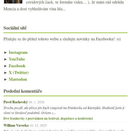
covidových časů, ve formátu videa… ), že mám rád odrůdu
Mencía a dost vyhledávám vína hla...
Sociální sítě
Přidejte se do přátel tohoto webu a sledujte novinky na Facebooku! :o)
►
Instagram
►
YouTube
►
Facebook
►
X (Twitter)
►
Mastodon
Poslední komentáře
Pavel Raclavský
26. 1. 2026
Trochu pozdě, ale přece jen bych reagoval na Frankovku od Kasnyiků. Hodnotil jsem ji
vloni ve Strekově podobně. Ovšem z…
Dvě frankovky s pozvánkou na festival, degustace a konferenci
William Vaverka
10. 12. 2025
Pokud se bude klučit na správných místech, nevidím v tom problém, réva patří do svahu.