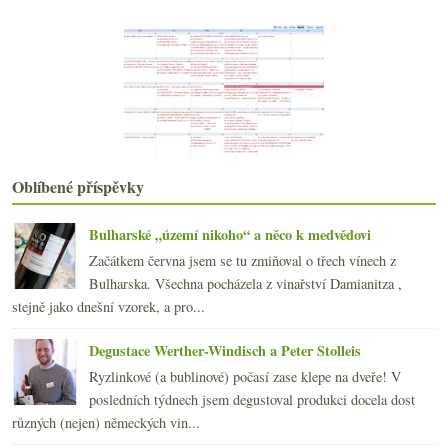
Prague Food Festival za minimální rozpočet
Prague Food Festival podruhé a lépe
Pozdravujte pana Charváta!
Degustace portského Real Companhia Velha
Co bude umět korek pro velká vína?
Letně bubláme s Champagne Baron-Fuenté
Lososový Riesling Cuvée des Comtes d'Eguisheim 2000
Zábava u seriálu En Primeur 2007
Zase jednou Itálie... Rosso Piceno 2006
Oblíbené příspěvky
Výsledky ankety „Při nákupu vína se nejčastěji říd...
Francie versus Morava – 3:0
Bulharské „území nikoho“ a něco k medvědovi
Japonsko, Francie i Čechy… víkendové snoubení
Začátkem června jsem se tu zmiňoval o třech vínech z
Hudba a víno podruhé
Bulharska. Všechna pocházela z vinařství Damianitza ,
Chenin Blanc ze Savennières
stejně jako dnešní vzorek, a pro...
Tak nakonec přece… výsledky fotosoutěže
Soufflé a polosladký Sylván
Degustace Werther-Windisch a Peter Stolleis
Svíčková Wellington a mladý hrabě Talbot
Ryzlinkové (a bublinové) počasí zase klepe na dveře! V
Risotto, rizoto a čas bílých vín
posledních týdnech jsem degustoval produkci docela dost
května
(24)
►
různých (nejen) německých vin...
dubna
(23)
►