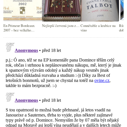
En Primeur Bordeaux
Nejlepší červená jsou z…
Connétable a krabice na
Různé
2007 – bez velkého
víno
dobré
nadšení