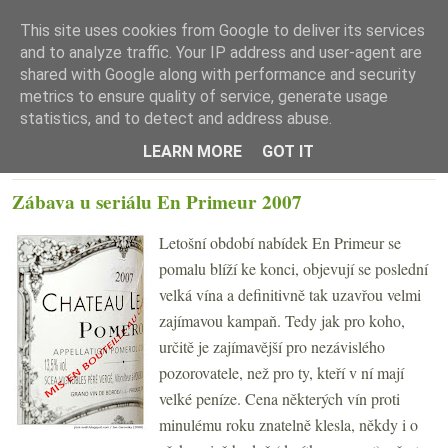
This site uses cookies from Google to deliver its services
and to analyze traffic. Your IP address and user-agent are
shared with Google along with performance and security
metrics to ensure quality of service, generate usage
statistics, and to detect and address abuse.
☰ Menu
LEARN MORE
GOT IT
PÁTEK 13. ČERVNA 2008
Zábava u seriálu En Primeur 2007
Letošní období nabídek En Primeur se
pomalu blíží ke konci, objevují se poslední
velká vína a definitivně tak uzavřou velmi
zajímavou kampaň. Tedy jak pro koho,
určitě je zajímavější pro nezávislého
pozorovatele, než pro ty, kteří v ní mají
velké peníze. Cena některých vín proti
minulému roku znatelně klesla, někdy i o