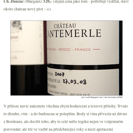
Ch. Dauzac
520,-
(Margaux)
(stejná cena jako loni - potřebují vydělat, staví
okolo chateau nový plot :-)))
V příloze navíc naleznete všechna zbylá hodnocení a textové přílohy. Trvalo
to dlouho, vím - a do budoucna se polepším. Body si vína přivezla už dávno
z Bordeaux, ale docílit toho, aby to celé mělo logiku nejen ve vzájemném
porovnání, ale též ve vazbě na předcházejíci roky a mezi apelacemi