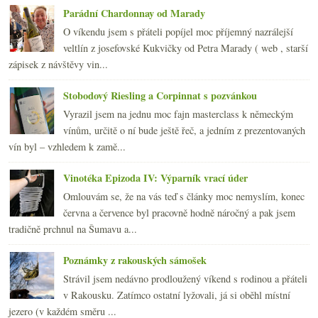
března
(19)
►
Parádní Chardonnay od Marady
února
(24)
►
O víkendu jsem s přáteli popíjel moc příjemný nazrálejší
ledna
(24)
►
veltlín z josefovské Kukvičky od Petra Marady ( web , starší
2007
(108)
►
zápisek z návštěvy vin...
Stobodový Riesling a Corpinnat s pozvánkou
Vyrazil jsem na jednu moc fajn masterclass k německým
vínům, určitě o ní bude ještě řeč, a jedním z prezentovaných
vín byl – vzhledem k zamě...
Vinotéka Epizoda IV: Výparník vrací úder
Omlouvám se, že na vás teď s články moc nemyslím, konec
června a července byl pracovně hodně náročný a pak jsem
tradičně prchnul na Šumavu a...
Poznámky z rakouských sámošek
Strávil jsem nedávno prodloužený víkend s rodinou a přáteli
v Rakousku. Zatímco ostatní lyžovali, já si oběhl místní
jezero (v každém směru ...