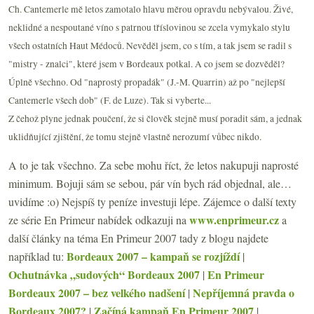
Ch. Cantemerle mě letos zamotalo hlavu měrou opravdu nebývalou. Živé,
neklidné a nespoutané víno s patrnou tříslovinou se zcela vymykalo stylu
všech ostatních Haut Médoců. Nevěděl jsem, co s tím, a tak jsem se radil s
"mistry - znalci", které jsem v Bordeaux potkal. A co jsem se dozvěděl?
Úplně všechno. Od "naprostý propadák" (J.-M. Quarrin) až po "nejlepší
Cantemerle všech dob" (F. de Luze). Tak si vyberte...
Z čehož plyne jednak poučení, že si člověk stejně musí poradit sám, a jednak
uklidňující zjištění, že tomu stejně vlastně nerozumí vůbec nikdo.
A to je tak všechno. Za sebe mohu říct, že letos nakupuji naprosté
minimum. Bojuji sám se sebou, pár vín bych rád objednal, ale…
uvidíme :o) Nejspíš ty peníze investuji lépe. Zájemce o další texty
www.enprimeur.cz
ze série En Primeur nabídek odkazuji na
a
další články na téma En Primeur 2007 tady z blogu najdete
Bordeaux 2007 – kampaň se rozjíždí
například tu:
|
Ochutnávka „sudových“ Bordeaux 2007
En Primeur
|
Bordeaux 2007 – bez velkého nadšení
Nepříjemná pravda o
|
Bordeaux 2007?
Začíná kampaň En Primeur 2007
|
|