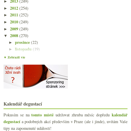
2013
(249)
►
2012
(254)
►
2011
(252)
►
2010
(249)
►
2009
(249)
►
2008
(270)
▼
prosince
(22)
►
listopadu
(19)
►
října
(22)
►
▼ Zobrazit vše
září
(24)
►
srpna
(21)
►
července
(23)
►
června
(25)
▼
Důvěřujete hodnocení časopisu Víno & Styl?
V Bordeaux se vůbec nic nezměnilo
Výsledky ankety „Vinné publikace? Vrážím peníze do...
Kalendář degustací
Holánek a výběrové Rulandské modré 2005
tomto místě
kalendář
Pokusím se na
udržovat zhruba měsíc dopředu
Projekt RAR 2002
degustací
Nepoužitelná degustace vinařství Koráb
a podobných akcí především v Praze (ale i jinde), uvítám Vaše
Michlovského bublinky ročníku 1999
tipy na zapomenuté události!