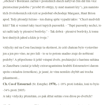
„obchod v Bordeaux začíná v posledních dnech nabývat čím dál tím více
pleistocénní podobu ("já tobě tři oštěpy, ty mně mamutí kly"), jen namísto
těch čtvrtohorních rekvizit se podobně obchoduje Margaux, Haut Brion
apod. Tedy přesněji řečeno - ten dialog spíše vypadá takto: "Chceš medvědí
kůži? Tak si vezmeš taky tucet tupých pazourků. - "Tupé pazourky nechci, to
už radši tady ty plesnivé borůvky." - Tak dobrá - plesnivé borůvky, k tomu
hrst shnilých jahod a kůže je tvoje."
vždycky mě na Cosu fascinuje ta okolnost, že celé chateau bylo vystavěno
jen a jen pro víno, ne pro lidi - to se to potom snadno zraje do noblesní
podoby! A připočteme-li ještě vstupní dveře, pocházející z harému sultána
ze Zanzibaru (zaslal je tehdy extravagantnímu hraběti Estournelovi darem
spolu s mladou černoškou), je jasné, že vínu nemůže chybět ani trocha
pikantnosti...
Ch. Cos d´Estournel
1970,-
(St. Estephe)
(-18% proti loňsku, loni to bylo
-34% proti 2005)
A taky vždycky přemítám, co pak dělal sultán s tou dírou po dveřích?