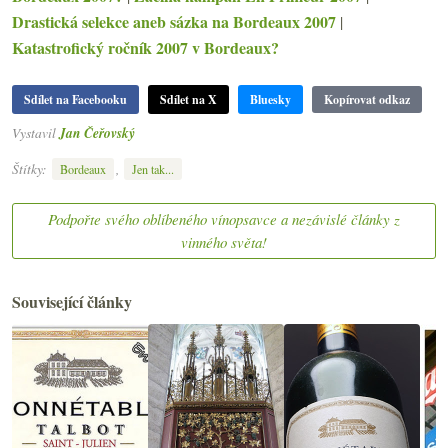
Drastická selekce aneb sázka na Bordeaux 2007
|
Katastrofický ročník 2007 v Bordeaux?
Sdílet na Facebooku
Sdílet na X
Bluesky
Kopírovat odkaz
Vystavil
Jan Čeřovský
Štítky:
,
Bordeaux
Jen tak...
Podpořte svého oblíbeného vínopsavce a nezávislé články z
vinného světa!
Související články