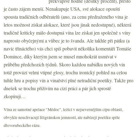
překvapivě hodně (desítky procent), přesto
je často zájem menší. Nenakupuje USA, své alokace opouští
spousta tradičních odběratelů (ano, za cenu předraženého vína je
letos možnost získat alokace, které jsou jinak nedostupné), některá
tradičně kriticky málo dostupná vína lze získat jen společně s víny
naprosto obyčejnými a vůbec je to švanda. Ale takhle při pátku (a
navíc třináctého) vás chci spíš pobavit několika komentáři Tomáše
Domince, díky kterým jsem se musel mnohokrát usmívat v
průběhu předchozích týdnů. Skoro každou nabídku nových vín
totiž provází velmi vtipné glosy, trochu ironický pohled na celou
tuhle hru a popisy vín a vinařství plné netradiční poetiky. Takže pro
dnešek se trochu přiživím na cizí práci a pár jich sprostě
zkopíruji…
Vína ze samotné apelace "Médoc", ležící v nejsevernějším cípu oblasti,
obvykle neuchvacují filigránskou jemností, ale nabízejí poetiku spíše
dřevorubeckého rázu.