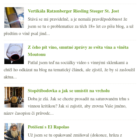
Vertikála Ratzenberger Riesling Steeger St. Jost
Stává se mi pravidelně, a je nemalá pravděpodobnost že
jsem se tu o problematice za těch 18+ let co píšu blog, a už
předtím o víně psal jind...
Z čeho pít víno, smutné zprávy ze světa vína a viněta
Moutonu
Patlal jsem teď na sociálky video s vinnými sklenkami a
chtěl ho odkázat na blog na tematický článek, ale zjistil, že by si zasloužil
aktua...
Stopětibodovka a jak se umístit na vrcholu
Doba je zlá. Jak se chcete prosadit na saturovaném trhu s
vinnou kritikou? Jak si zajistit, aby zrovna Vaše jméno,
název časopisu či průvodc...
Potěšení s El Rapolao
Už jsem se tu opakovaně zmiňoval (dokonce, hrůza z