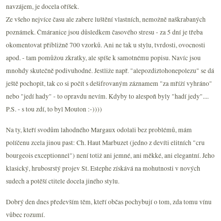
navzájem, je docela oříšek.
Ze všeho nejvíce času ale zabere luštění vlastních, nemožně naškrabaných
poznámek. Čmáranice jsou důsledkem časového stresu - za 5 dní je třeba
okomentovat přibližně 700 vzorků. Ani ne tak u stylu, tvrdosti, ovocnosti
apod. - tam pomůžou zkratky, ale spíše k samotnému popisu. Navíc jsou
mnohdy skutečně podivuhodné. Jestliže např. "alepozdiztohonepolezu" se dá
ještě pochopit, tak co si počít s dešifrovaným záznamem "za mříží vyhráno"
nebo "jedí hady" - to opravdu nevím. Kdyby to alespoň byly "hadí jedy"....
P.S. - s tou zdí, to byl Mouton :-))))
Na ty, kteří svodům lahodného Margaux odolali bez problémů, mám
políčenu zcela jinou past: Ch. Haut Marbuzet (jedno z devíti elitních "cru
bourgeois exceptionnel") není totiž ani jemné, ani měkké, ani elegantní. Jeho
klasický, hrubosrstý projev St. Estephe získává na mohutnosti v nových
sudech a potěší ctitele docela jiného stylu.
Dobrý den dnes především těm, kteří občas pochybují o tom, zda tomu vínu
vůbec rozumí.