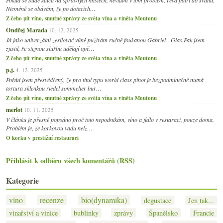
Nicméně se obávám, že po dotacích…
Z čeho pít víno, smutné zprávy ze světa vína a viněta Moutonu
Ondřej Marada
10. 12. 2025
Já jako univerzální zesilovač vůně pužívám ručně foukanou Gabriel - Glas.Pak jsem
zjistil, že stejnou službu udělají opě…
Z čeho pít víno, smutné zprávy ze světa vína a viněta Moutonu
p.j.
4. 12. 2025
Pořád jsem přesvědčený, že pro titul typu world class pinot je bezpodmínečně nutná
tortura sklenkou riedel sommelier bur…
Z čeho pít víno, smutné zprávy ze světa vína a viněta Moutonu
merlot
10. 11. 2025
V článku je přesně popsáno proč toto nepodnikám, víno a jídlo v restaraci, pouze doma.
Problém je, že korkovou vadu nelz…
O korku v prestižní restauraci
Přihlásit k odběru všech komentářů (RSS)
Kategorie
víno
recenze
bio(dynamika)
degustace
Jen tak...
vinařství a vinice
bublinky
zprávy
Španělsko
Francie