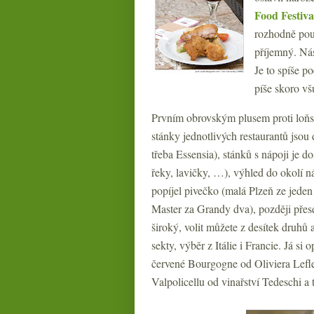
Food Festiva
rozhodně pouč
příjemný. Nás
Je to spíše p
píše skoro vš
Prvním obrovským plusem proti loňsku
stánky jednotlivých restaurantů jsou 
třeba Essensia), stánků s nápoji je do
řeky, lavičky, …), výhled do okolí 
popíjel pivečko (malá Plzeň ze jeden
Master za Grandy dva), později přese
široký, volit můžete z desítek druhů 
sekty, výběr z Itálie i Francie. Já si
červené Bourgogne od Oliviera Lefle
Valpolicellu od vinařství Tedeschi a 