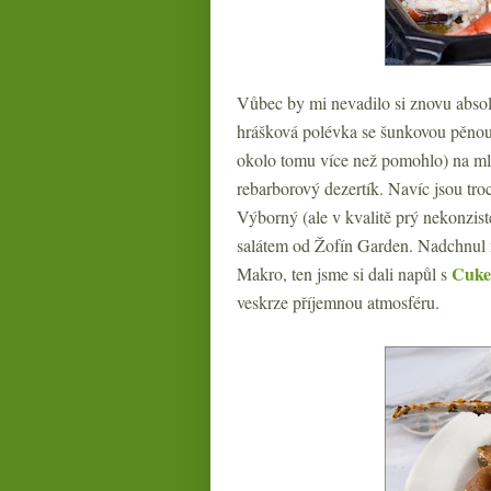
Vůbec by mi nevadilo si znovu absol
hrášková polévka se šunkovou pěnou a
okolo tomu více než pomohlo) na mlad
rebarborový dezertík. Navíc jsou troc
Výborný (ale v kvalitě prý nekonzis
salátem od Žofín Garden. Nadchnul 
Cuke
Makro, ten jsme si dali napůl s
veskrze příjemnou atmosféru.