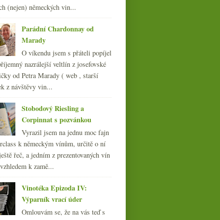
fotosoutěže
ch (nejen) německých vin...
Soufflé a polosladký Sylván
Svíčková Wellington a mladý hrabě
Parádní Chardonnay od
Talbot
Marady
Risotto, rizoto a čas bílých vín
O víkendu jsem s přáteli popíjel
května
(24)
►
říjemný nazrálejší veltlín z josefovské
dubna
(23)
►
čky od Petra Marady ( web , starší
března
(19)
►
ek z návštěvy vin...
února
(24)
►
ledna
(24)
►
Stobodový Riesling a
007
(108)
Corpinnat s pozvánkou
Vyrazil jsem na jednu moc fajn
rclass k německým vínům, určitě o ní
ještě řeč, a jedním z prezentovaných vín
 vzhledem k zamě...
Vinotéka Epizoda IV:
Výparník vrací úder
Omlouvám se, že na vás teď s