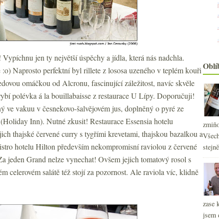
! Vypíchnu jen ty největší úspěchy a jídla, která nás nadchla.
Oblí
o) Naprosto perfektní byl rillete z lososa uzeného v teplém kouři
dovou omáčkou od Alcronu, fascinující záležitost, navíc skvěle
ybí polévka á la bouillabaisse z restaurace U Lípy. Doporučuji!
ý ve vakuu v česnekovo-šalvějovém jus, doplněný o pyré ze
 (Holiday Inn). Nutné zkusit! Restaurace Essensia hotelu
zmiňo
jich thajské červené curry s tygřími krevetami, thajskou bazalkou a
Všech
stro hotelu Hilton především nekompromisní raviolou z červené
stejn
Za jeden Grand nelze vynechat! Ovšem jejich tomatový rosol s
elerovém salátě též stojí za pozornost. Ale raviola víc, klidně
zase 
jsem 