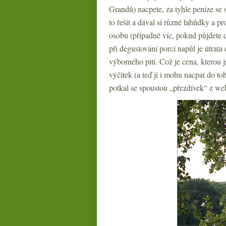
Grandů) nacpete, za tyhle peníze se
to řešit a dával si různé lahůdky a p
osobu (případně víc, pokud půjdete 
při degustování porcí napůl je útrat
výborného pití. Což je cena, kterou 
výčitek (a teď ji i mohu nacpat do t
potkal se spoustou „přezdívek“ z we