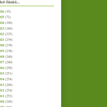
led článků...
026
(35)
025
(72)
024
(106)
023
(160)
022
(225)
021
(239)
020
(239)
019
(238)
018
(240)
017
(240)
016
(250)
015
(251)
014
(254)
013
(249)
012
(254)
011
(252)
010
(249)