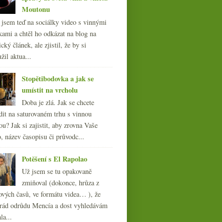
Moutonu
l jsem teď na sociálky video s vinnými
kami a chtěl ho odkázat na blog na
cký článek, ale zjistil, že by si
žil aktua...
Stopětibodovka a jak se
umístit na vrcholu
Doba je zlá. Jak se chcete
dit na saturovaném trhu s vinnou
ou? Jak si zajistit, aby zrovna Vaše
, název časopisu či průvodc...
Potěšení s El Rapolao
Už jsem se tu opakovaně
zmiňoval (dokonce, hrůza z
ových časů, ve formátu videa… ), že
ád odrůdu Mencía a dost vyhledávám
la...