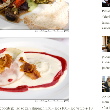
Patla
sklen
temati
zaslou
prosa
kritik
jméno
covid
mám r
vína h
nepočítejte, že se za vstupních 350,- Kč (100,- Kč vstup + 10