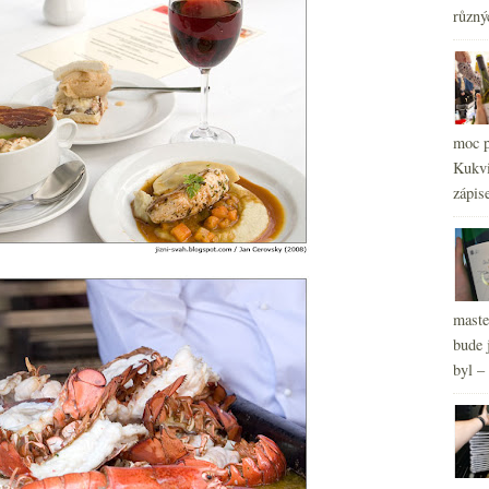
různý
moc p
Kukvi
zápis
2
►
maste
bude 
byl –