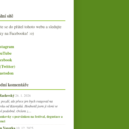
lní sítě
jte se do přátel tohoto webu a sledujte
ky na Facebooku! :o)
stagram
uTube
cebook
(Twitter)
stodon
ední komentáře
 Raclavský
26. 1. 2026
 pozdě, ale přece jen bych reagoval na
vku od Kasnyiků. Hodnotil jsem ji vloni ve
vě podobně. Ovšem z…
ankovky s pozvánkou na festival, degustace a
enci
am Vaverka
10. 12. 2025