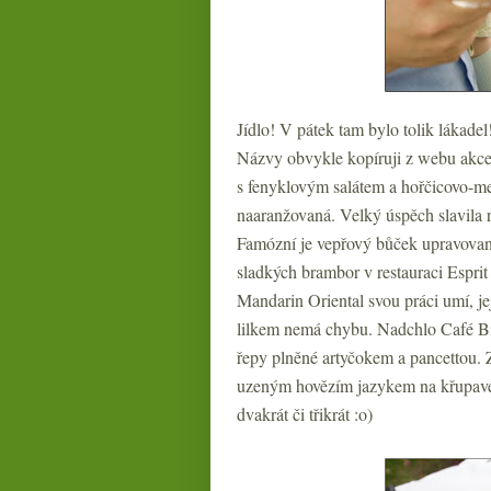
Jídlo! V pátek tam bylo tolik lákadel
Názvy obvykle kopíruji z webu akce :
s fenyklovým salátem a hořčicovo-me
naaranžovaná. Velký úspěch slavila r
Famózní je vepřový bůček upravovan
sladkých brambor v restauraci Esprit
Mandarin Oriental svou práci umí, je
lilkem nemá chybu. Nadchlo Café Bi
řepy plněné artyčokem a pancettou. 
uzeným hovězím jazykem na křupavém c
dvakrát či třikrát :o)