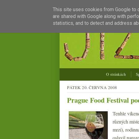
This site uses cookies from Google to de
are shared with Google along with perfo
statistics, and to detect and address ab
O stránkách
S
PÁTEK 20. ČERVNA 2008
Prague Food Festival po
Tenhle víken
různých míst
mrzí), rodinn
oslavil naroz