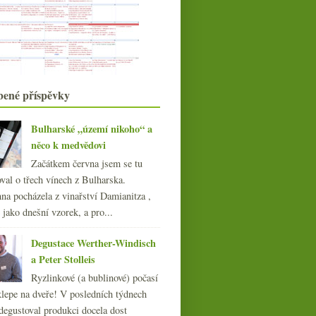
Prague Food Festival za minimální
rozpočet
Prague Food Festival podruhé a lépe
Pozdravujte pana Charváta!
Degustace portského Real
Companhia Velha
Co bude umět korek pro velká vína?
bené příspěvky
Letně bubláme s Champagne
Baron-Fuenté
Bulharské „území nikoho“ a
Lososový Riesling Cuvée des Comtes
d'Eguisheim 2000
něco k medvědovi
Zábava u seriálu En Primeur 2007
Začátkem června jsem se tu
Zase jednou Itálie... Rosso Piceno
val o třech vínech z Bulharska.
2006
na pocházela z vinařství Damianitza ,
Výsledky ankety „Při nákupu vína
ě jako dnešní vzorek, a pro...
se nejčastěji říd...
Francie versus Morava – 3:0
Degustace Werther-Windisch
Japonsko, Francie i Čechy…
víkendové snoubení
a Peter Stolleis
Hudba a víno podruhé
Ryzlinkové (a bublinové) počasí
Chenin Blanc ze Savennières
klepe na dveře! V posledních týdnech
Tak nakonec přece… výsledky
degustoval produkci docela dost