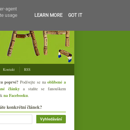
ser-agent
ate usage
LEARN MORE
GOT IT
Kontakt
RSS
tu poprvé?
oblíbené a
Podívejte se na
ané články
a staňte se fanouškem
na Facebooku
ek
.
áte konkrétní článek?