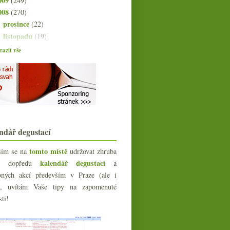
009
(249)
008
(270)
prosince
(22)
►
listopadu
(19)
►
října
(22)
►
azit vše
září
(24)
►
srpna
(21)
►
července
(23)
►
června
(25)
▼
Důvěřujete hodnocení časopisu Víno
& Styl?
V Bordeaux se vůbec nic nezměnilo
ndář degustací
Výsledky ankety „Vinné publikace?
Vrážím peníze do...
tomto místě
sím se na
udržovat zhruba
Holánek a výběrové Rulandské
kalendář degustací
íc dopředu
a
modré 2005
bných akcí především v Praze (ale i
Projekt RAR 2002
e), uvítám Vaše tipy na zapomenuté
Nepoužitelná degustace vinařství
sti!
Koráb
Michlovského bublinky ročníku
1999