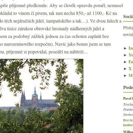
 spíše příjemně předkrmíte. Aby se člověk opravdu poměl, nemusel
rokládal to vínem či pivem, tak tam nechá 850,- až 1100,- Kč na
Sociá
do těch nejdražších jídel, šampaňského a tak…). Ve dvou lidech a
Přide
a dva tisíce zárukou obrovské hromady nádherných jídel a
novin
jsem za podobný zážitek jednou za čas ochoten zaplatit bez
oho narozeninového rozpočtu). Navíc jako bonus jsem se tam
►
In
bu, příjemně si popovídal, poseděl na nábřeží…
►
Yo
►
Fa
►
X 
►
Ma
Posl
Pavel
Trochu
Franko
Streko
Dvě fr
konfer
Willi