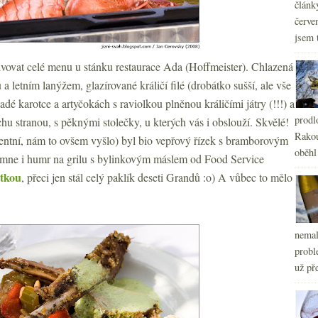
článk
červe
jsem 
vovat celé menu u stánku restaurace Ada (Hoffmeister). Chlazená
 letním lanýžem, glazírované králičí filé (drobátko sušší, ale vše
é karotce a artyčokách s raviolkou plněnou králičími játry (!!!) a
prodl
hu stranou, s pěknými stolečky, u kterých vás i obslouží. Skvělé!
Rakou
tentní, nám to ovšem vyšlo) byl bio vepřový řízek s bramborovým
oběhl
mne i humr na grilu s bylinkovým máslem od Food Service
tkou
, přeci jen stál celý paklík deseti Grandů :o) A vůbec to mělo
nemal
probl
už pře