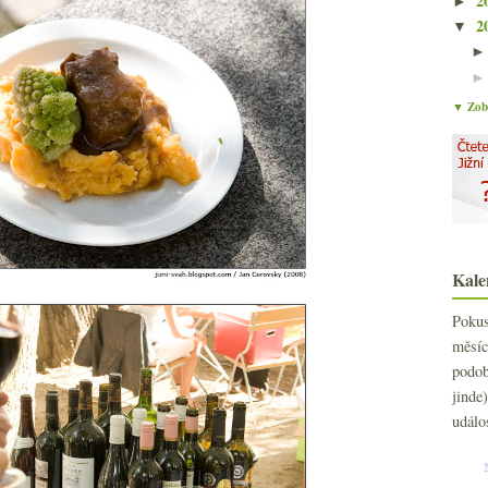
2
►
2
▼
▼ Zobr
Kale
Poku
měs
podo
jind
událo