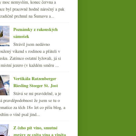
y moc nemyslím, konec června a
nce byl pracovně hodně náročný a pak
tradičně prchnul na Šumavu a...
Poznámky z rakouských
sámošek
Strávil jsem nedávno
oužený víkend s rodinou a přáteli v
sku. Zatímco ostatní lyžovali, já si
 místní jezero (v každém směru ...
Vertikála Ratzenberger
Riesling Steeger St. Jost
Stává se mi pravidelně, a je
á pravděpodobnost že jsem se tu o
ematice za těch 18+ let co píšu blog, a
dtím o víně psal jind...
Z čeho pít víno, smutné
zprávy ze světa vína a viněta