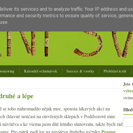
liver its services and to analyze traffic. Your IP address and u
rmance and security metrics to ensure quality of service, gener
use.
ponzoring
Kalendář ochutnávek
Inzerce & vzorky
Přebírání textů
Jste 
vybr
druhé a lépe
strán
d se toho nahromadilo nějak moc, spousta lákavých akcí na
Hled
ech (hlavně neúčast na otevřených sklepích v Poddvorově mne
á návštěva a ke všemu jsem dítě letního slunovratu, takže bych rád
Prague
eniny. Pro pátek padl los na návštěvu druhého ročníku