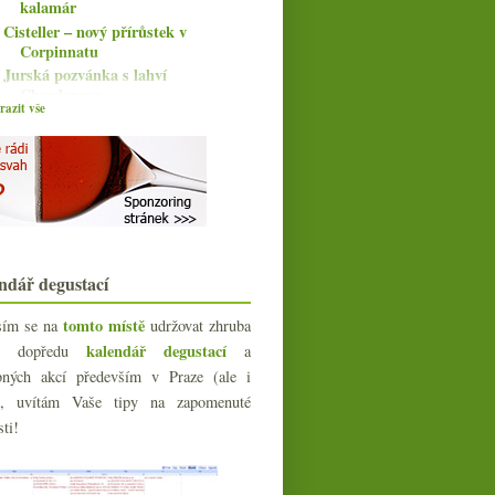
kalamár
Cisteller – nový přírůstek v
Corpinnatu
Jurská pozvánka s lahví
Chardonnay
azit vše
Velká vína od Nikolaihof
května
(8)
►
dubna
(8)
►
března
(6)
►
února
(6)
►
ledna
(6)
►
ndář degustací
024
(106)
023
(160)
tomto místě
sím se na
udržovat zhruba
022
(225)
kalendář degustací
íc dopředu
a
021
(239)
bných akcí především v Praze (ale i
020
(239)
e), uvítám Vaše tipy na zapomenuté
019
(238)
sti!
018
(240)
017
(240)
016
(250)