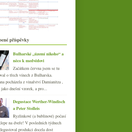
015
(251)
014
(254)
013
(249)
012
(254)
011
(252)
bené příspěvky
010
(249)
009
(249)
Bulharské „území nikoho“ a
008
(270)
něco k medvědovi
007
(108)
Začátkem června jsem se tu
val o třech vínech z Bulharska.
na pocházela z vinařství Damianitza ,
ě jako dnešní vzorek, a pro...
Šťavnatý Ryzlink a
výtečné mořské Albariño
Degustace Werther-Windisch
a Peter Stolleis
Ryzlinkové (a bublinové) počasí
klepe na dveře! V posledních týdnech
degustoval produkci docela dost