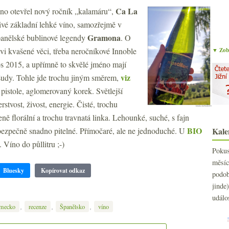
Ca La
vno otevřel nový ročník „kalamáru“,
livé základní lehké víno, samozřejmě v
Gramona
španělské bublinové legendy
. O
hvi kvašené věci, třeba neročníkové Innoble
▼ Zobr
os 2015, a upřímně to skvělé jméno mají
viz
všudy. Tohle jde trochu jiným směrem,
 pistole, aglomerovaný korek. Světlejší
rstvost, živost, energie. Čisté, trochu
šeně florální a trochu travnatá linka. Lehounké, suché, s fajn
BIO
bezpečně snadno pitelné. Přímočaré, ale ne jednoduché. U
Kale
2
►
2
. Víno do půllitru ;-)
►
Poku
2
►
měs
2
►
Bluesky
Kopírovat odkaz
podo
2
►
jind
2
►
událo
2
►
,
,
,
mecko
recenze
Španělsko
víno
2
►
2
►