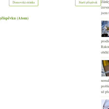
článk
Domovská stránka
Starší příspěvek
červe
jsem 
příspěvku (Atom)
prodl
Rakou
oběhl
nemal
probl
už pře