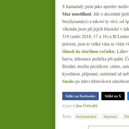
S kamarády jsem jako aperitiv nedá
Mar mustillant
. Jde o decentně per
bio(dynamice) a takové ty věci, od 
víkendu jsem pil jejich klasické v la
319 (směs 2018, 17 a 16) a Ill Lustr
právem, jsou to velká vína se vším 
článek ke staršímu ročníku
. Láhev
barva, lehounce perlička při nalití. Če
florální, trochu pecičkové, citrus, su
kyselinou, příjemné, extrémně až ne
Sueño
po lahvi třístovková záležitost
Sdílet na Facebooku
Sdílet na X
Vystavil
Jan Čeřovský
Štítky:
,
,
bio(dynamika)
degustace
Ně