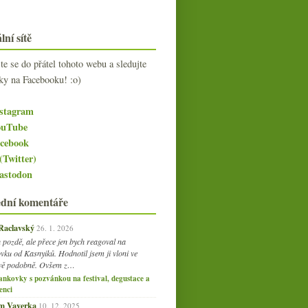
lní sítě
jte se do přátel tohoto webu a sledujte
ky na Facebooku! :o)
stagram
uTube
cebook
(Twitter)
stodon
ední komentáře
 Raclavský
26. 1. 2026
 pozdě, ale přece jen bych reagoval na
vku od Kasnyiků. Hodnotil jsem ji vloni ve
vě podobně. Ovšem z…
ankovky s pozvánkou na festival, degustace a
enci
am Vaverka
10. 12. 2025