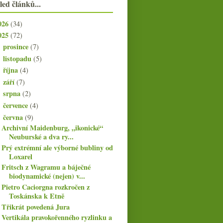
led článků...
026
(34)
025
(72)
prosince
(7)
►
listopadu
(5)
►
října
(4)
►
září
(7)
►
srpna
(2)
►
července
(4)
►
června
(9)
▼
Archivní Maidenburg, „ikonické“
Neuburské a dva ry...
Prý extrémní ale výborné bubliny od
Loxarel
Fritsch z Wagramu a báječné
biodynamické (nejen) v...
Pietro Caciorgna rozkročen z
Toskánska k Etně
Třikrát povedená Jura
Vertikála pravokořenného ryzlinku a