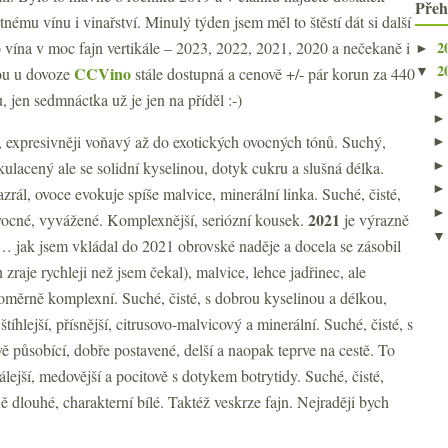
Přeh
tnému vínu i vinařství. Minulý týden jsem měl to štěstí dát si další
2
 vína v moc fajn vertikále – 2023, 2022, 2021, 2020 a nečekaně i
►
2
CCVino
ou u dovoze
stále dostupná a cenově +/- pár korun za 440
▼
, jen sedmnáctka už je jen na příděl :-)
 expresivněji voňavý až do exotických ovocných tónů. Suchý,
kulacený ale se solidní kyselinou, dotyk cukru a slušná délka.
azrál, ovoce evokuje spíše malvice, minerální linka. Suché, čisté,
2021
vocné, vyvážené. Komplexnější, seriózní kousek.
je výrazně
e… jak jsem vkládal do 2021 obrovské naděje a docela se zásobil
 zraje rychleji než jsem čekal), malvice, lehce jadřinec, ale
poměrně komplexní. Suché, čisté, s dobrou kyselinou a délkou,
 štíhlejší, přísnější, citrusovo-malvicový a minerální. Suché, čisté, s
 působící, dobře postavené, delší a naopak teprve na cestě. To
álejší, medovější a pocitově s dotykem botrytidy. Suché, čisté,
ně dlouhé, charakterní bílé. Taktéž veskrze fajn. Nejraději bych