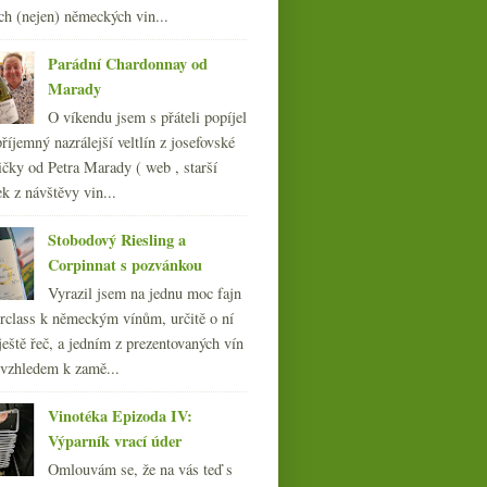
ch (nejen) německých vin...
Parádní Chardonnay od
Marady
O víkendu jsem s přáteli popíjel
říjemný nazrálejší veltlín z josefovské
čky od Petra Marady ( web , starší
ek z návštěvy vin...
Stobodový Riesling a
Corpinnat s pozvánkou
Vyrazil jsem na jednu moc fajn
rclass k německým vínům, určitě o ní
ještě řeč, a jedním z prezentovaných vín
 vzhledem k zamě...
Vinotéka Epizoda IV:
Výparník vrací úder
Omlouvám se, že na vás teď s