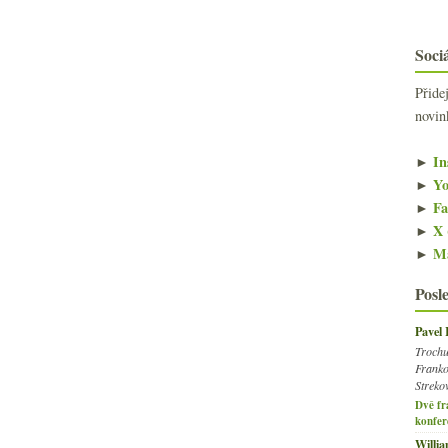
Sociá
Přide
novin
►
In
►
Yo
►
Fa
►
X 
►
Ma
Posl
Pavel
Trochu
Franko
Streko
Dvě fr
konfer
Willi