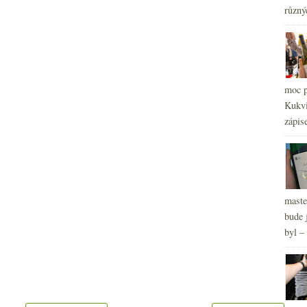
různý
moc p
Kukvi
zápis
maste
bude 
byl –