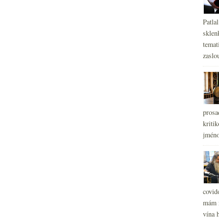
Patla
sklen
temati
zaslou
prosa
kritik
jméno
covid
mám r
vína h