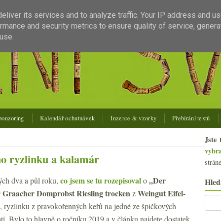
liver its services and to analyze traffic. Your IP address and u
rmance and security metrics to ensure quality of service, gener
use.
ponzoring
Kalendář ochutnávek
Inzerce & vzorky
Přebírání textů
Jste 
vybr
o ryzlinku a kalamár
strán
co jsem se tu rozepisoval
„Der
ých dva a půl roku,
o
Hled
 Graacher Domprobst Riesling trocken
Weingut Eifel-
z
), ryzlinku z pravokořenných keřů na jedné ze špičkových
tí. Bylo to hlavně o ročníku 2019 a v článku najdete dostatek