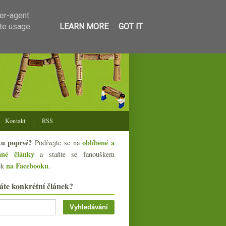
ser-agent
ate usage
LEARN MORE
GOT IT
Kontakt
RSS
tu poprvé?
oblíbené a
Podívejte se na
ané články
a staňte se fanouškem
na Facebooku
ek
.
áte konkrétní článek?