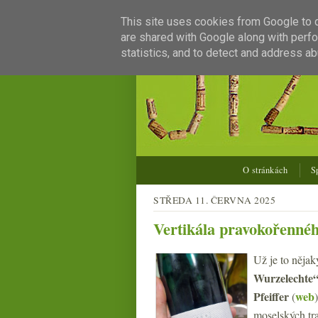
This site uses cookies from Google to de
are shared with Google along with perfo
statistics, and to detect and address ab
O stránkách
S
STŘEDA 11. ČERVNA 2025
Vertikála pravokořennéh
Už je to nějak
Wurzelechte“
Pfeiffer
web
(
moselských tra