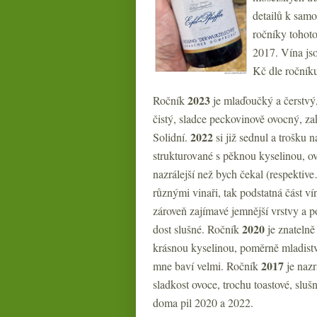
detailů k samo
ročníky tohoto
2017. Vína js
Kč dle ročníku
2023
Ročník
je mlaďoučký a čerstvý,
čistý, sladce peckovinově ovocný, za
2022
Solidní.
si již sednul a trošku n
strukturované s pěknou kyselinou, o
nazrálejší než bych čekal (respektiv
různými vinaři, tak podstatná část vín
zároveň zajímavé jemnější vrstvy a 
2020
dost slušné. Ročník
je znatelně
krásnou kyselinou, poměrně mladistvě
2017
mne baví velmi. Ročník
je nazr
sladkost ovoce, trochu toastové, sluš
doma pil 2020 a 2022.