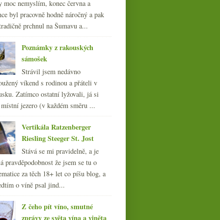
y moc nemyslím, konec června a
nce byl pracovně hodně náročný a pak
tradičně prchnul na Šumavu a...
Poznámky z rakouských
sámošek
Strávil jsem nedávno
oužený víkend s rodinou a přáteli v
sku. Zatímco ostatní lyžovali, já si
 místní jezero (v každém směru ...
Vertikála Ratzenberger
Riesling Steeger St. Jost
Stává se mi pravidelně, a je
á pravděpodobnost že jsem se tu o
ematice za těch 18+ let co píšu blog, a
dtím o víně psal jind...
Z čeho pít víno, smutné
zprávy ze světa vína a viněta