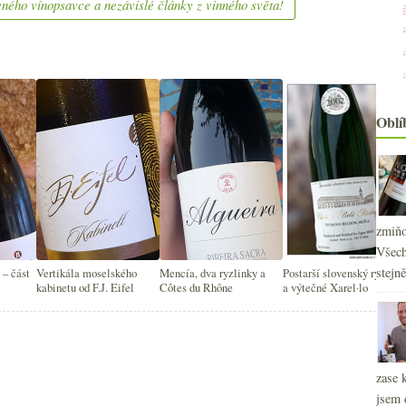
ného vínopsavce a nezávislé články z vinného světa!
2
►
2
►
2
►
2
►
2
►
Oblí
2
►
2
►
2
►
2
►
zmiňo
Všech
stejn
 – část
Vertikála moselského
Mencía, dva ryzlinky a
Postarší slovenský ryzlink
kabinetu od F.J. Eifel
Côtes du Rhône
a výtečné Xarel·lo
zase 
jsem 