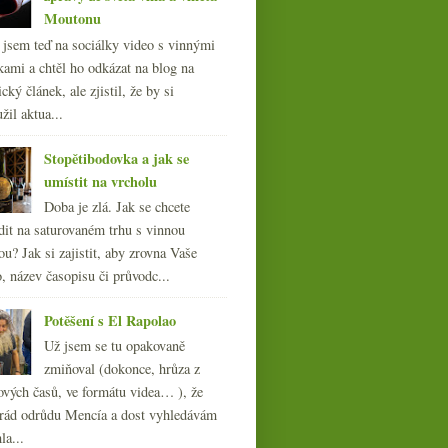
Moutonu
l jsem teď na sociálky video s vinnými
kami a chtěl ho odkázat na blog na
cký článek, ale zjistil, že by si
žil aktua...
Stopětibodovka a jak se
umístit na vrcholu
Doba je zlá. Jak se chcete
dit na saturovaném trhu s vinnou
ou? Jak si zajistit, aby zrovna Vaše
, název časopisu či průvodc...
Potěšení s El Rapolao
Už jsem se tu opakovaně
zmiňoval (dokonce, hrůza z
ových časů, ve formátu videa… ), že
ád odrůdu Mencía a dost vyhledávám
la...