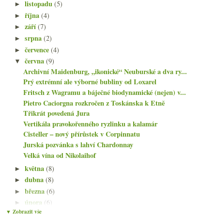
listopadu
(5)
►
října
(4)
►
září
(7)
►
srpna
(2)
►
července
(4)
►
června
(9)
▼
Archivní Maidenburg, „ikonické“ Neuburské a dva ry...
Prý extrémní ale výborné bubliny od Loxarel
Fritsch z Wagramu a báječné biodynamické (nejen) v...
Pietro Caciorgna rozkročen z Toskánska k Etně
Třikrát povedená Jura
Vertikála pravokořenného ryzlinku a kalamár
Cisteller – nový přírůstek v Corpinnatu
Jurská pozvánka s lahví Chardonnay
Velká vína od Nikolaihof
května
(8)
►
dubna
(8)
►
března
(6)
►
února
(6)
►
▼ Zobrazit vše
ledna
(6)
►