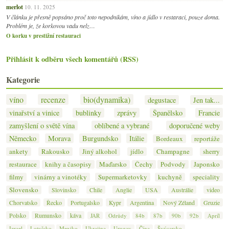
merlot
10. 11. 2025
V článku je přesně popsáno proč toto nepodnikám, víno a jídlo v restaraci, pouze doma.
Problém je, že korkovou vadu nelz…
O korku v prestižní restauraci
Přihlásit k odběru všech komentářů (RSS)
Kategorie
víno
recenze
bio(dynamika)
degustace
Jen tak...
vinařství a vinice
bublinky
zprávy
Španělsko
Francie
zamyšlení o světě vína
oblíbené a vybrané
doporučené weby
Německo
Morava
Burgundsko
Itálie
Bordeaux
reportáže
ankety
Rakousko
Jiný alkohol
jídlo
Champagne
sherry
restaurace
knihy a časopisy
Maďarsko
Čechy
Podvody
Japonsko
filmy
vinárny a vinotéky
Supermarketovky
kuchyně
speciality
Slovensko
Slovinsko
Chile
Anglie
USA
Austrálie
video
Chorvatsko
Řecko
Portugalsko
Kypr
Argentina
Nový Zéland
Gruzie
Polsko
Rumunsko
káva
JAR
Odrůdy
84b
87b
90b
92b
Apríl
Izrael
Lotyšsko
Mexiko
Ukrajina
Urugay
Čína
Švýcarsko