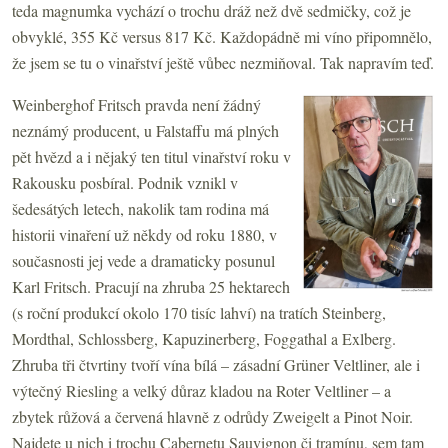
teda magnumka vychází o trochu dráž než dvě sedmičky, což je
obvyklé, 355 Kč versus 817 Kč. Každopádně mi víno připomnělo,
že jsem se tu o vinařství ještě vůbec nezmiňoval. Tak napravím teď.
Weinberghof Fritsch pravda není žádný
neznámý producent, u Falstaffu má plných
pět hvězd a i nějaký ten titul vinařství roku v
Rakousku posbíral. Podnik vznikl v
šedesátých letech, nakolik tam rodina má
historii vinaření už někdy od roku 1880, v
současnosti jej vede a dramaticky posunul
Karl Fritsch. Pracují na zhruba 25 hektarech
(s roční produkcí okolo 170 tisíc lahví) na tratích Steinberg,
Mordthal, Schlossberg, Kapuzinerberg, Foggathal a Exlberg.
Zhruba tři čtvrtiny tvoří vína bílá – zásadní Grüner Veltliner, ale i
výtečný Riesling a velký důraz kladou na Roter Veltliner – a
zbytek růžová a červená hlavně z odrůdy Zweigelt a Pinot Noir.
Najdete u nich i trochu Cabernetu Sauvignon či tramínu, sem tam