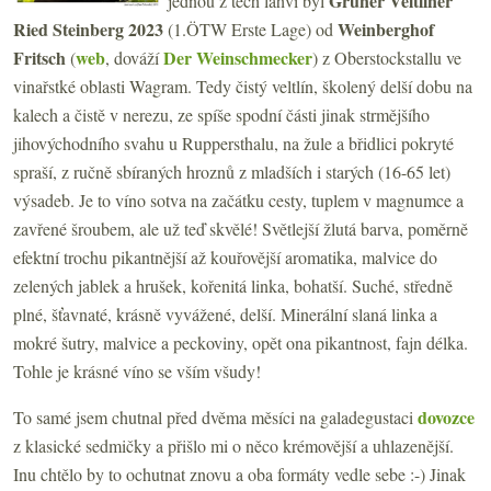
Grüner Veltliner
jednou z těch lahví byl
Ried Steinberg 2023
Weinberghof
(1.ÖTW Erste Lage) od
Fritsch
web
Der Weinschmecker
(
, dováží
)
z Oberstockstallu ve
vinařstké oblasti Wagram. Tedy čistý veltlín, školený delší dobu na
kalech a čistě v nerezu, ze spíše spodní části jinak strmějšího
jihovýchodního svahu u Ruppersthalu, na žule a břidlici pokryté
spraší, z ručně sbíraných hroznů z mladších i starých (16-65 let)
výsadeb. Je to víno sotva na začátku cesty, tuplem v magnumce a
zavřené šroubem, ale už teď skvělé! Světlejší žlutá barva, poměrně
efektní trochu pikantnější až kouřovější aromatika, malvice do
zelených jablek a hrušek, kořenitá linka, bohatší. Suché, středně
plné, šťavnaté, krásně vyvážené, delší. Minerální slaná linka a
mokré šutry, malvice a peckoviny, opět ona pikantnost, fajn délka.
Tohle je krásné víno se vším všudy!
dovozce
To samé jsem chutnal před dvěma měsíci na galadegustaci
z klasické sedmičky a přišlo mi o něco krémovější a uhlazenější.
Inu chtělo by to ochutnat znovu a oba formáty vedle sebe :-) Jinak