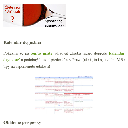
2024
(106)
►
2023
(160)
►
2022
(225)
►
2021
(239)
►
2020
(239)
►
2019
(238)
►
Kalendář degustací
2018
(240)
►
tomto místě
kalendář
Pokusím se na
udržovat zhruba měsíc dopředu
2017
(240)
►
degustací
a podobných akcí především v Praze (ale i jinde), uvítám Vaše
2016
(250)
►
tipy na zapomenuté události!
2015
(251)
►
2014
(254)
►
2013
(249)
►
2012
(254)
►
2011
(252)
►
2010
(249)
►
2009
(249)
►
2008
(270)
►
2007
(108)
►
Oblíbené příspěvky