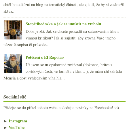
chtěl ho odkázat na blog na tematický článek, ale zjistil, že by si zasloužil
aktua...
Stopětibodovka a jak se umístit na vrcholu
Doba je zlá. Jak se chcete prosadit na saturovaném trhu s
vinnou kritikou? Jak si zajistit, aby zrovna Vaše jméno,
název časopisu či průvodc...
Potěšení s El Rapolao
Už jsem se tu opakovaně zmiňoval (dokonce, hrůza z
covidových časů, ve formátu videa… ), že mám rád odrůdu
Mencía a dost vyhledávám vína hla...
Sociální sítě
Přidejte se do přátel tohoto webu a sledujte novinky na Facebooku! :o)
►
Instagram
►
YouTube