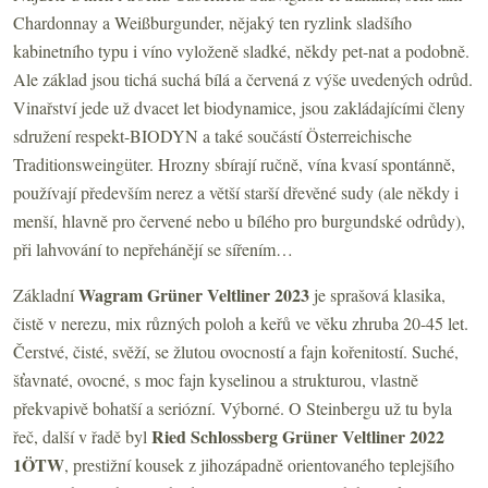
Chardonnay a Weißburgunder, nějaký ten ryzlink sladšího
kabinetního typu i víno vyloženě sladké, někdy pet-nat a podobně.
Ale základ jsou tichá suchá bílá a červená z výše uvedených odrůd.
Vinařství jede už dvacet let biodynamice, jsou zakládajícími členy
sdružení respekt-BIODYN a také součástí Österreichische
Traditionsweingüter. Hrozny sbírají ručně, vína kvasí spontánně,
používají především nerez a větší starší dřevěné sudy (ale někdy i
menší, hlavně pro červené nebo u bílého pro burgundské odrůdy),
při lahvování to nepřehánějí se sířením…
Wagram Grüner Veltliner 2023
Základní
je sprašová klasika,
čistě v nerezu, mix různých poloh a keřů ve věku zhruba 20-45 let.
Čerstvé, čisté, svěží, se žlutou ovocností a fajn kořenitostí. Suché,
šťavnaté, ovocné, s moc fajn kyselinou a strukturou, vlastně
překvapivě bohatší a seriózní. Výborné. O Steinbergu už tu byla
Ried
Schlossberg Grüner Veltliner 2022
řeč, další v řadě byl
1ÖTW
, prestižní kousek z jihozápadně orientovaného teplejšího