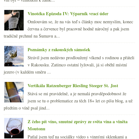
Vinotéka Epizoda IV: Výparník vrací úder
Omlouvám se, že na vás teď s články moc nemyslím, konec
června a července byl pracovně hodně náročný a pak jsem
tradičně prchnul na Šumavu a...
Poznámky z rakouských sámošek
Strávil jsem nedávno prodloužený víkend s rodinou a přáteli
v Rakousku. Zatímco ostatní lyžovali, já si oběhl místní
jezero (v každém směru ...
Vertikála Ratzenberger Riesling Steeger St. Jost
Stává se mi pravidelně, a je nemalá pravděpodobnost že
jsem se tu o problematice za těch 18+ let co píšu blog, a už
předtím o víně psal jind...
Z čeho pít víno, smutné zprávy ze světa vína a viněta
Moutonu
Patlal jsem teď na sociálky video s vinnými sklenkami a