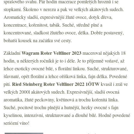
sprašového svahu. Pár hodin macerace pomletých hroznů i se
stopkami. Školeno v nerezu a pak ve velkých akátových sudech.
Aromaticky sladší, expresivnější žluté ovoce, dotyk dřeva,
koncentrace, kořenitost, tabák. Suché, středně plné a
koncentrované, sladkost žlutého ovoce, délka. Dobře postavený,
bohatší kousek na začátku své cesty.
Wagram Roter Veltliner 2023
Základní
maceroval nějakých 18
hodin, u některých ročníků je to i déle. Je to příjemně voňavé, až
lehce exoticky ovocné bílé, s florální linkou. Suché, strukturované,
šťavnaté, opět florální a lehce oříšková linka, fajn délka. Povedené
Ried Steinberg Roter Veltliner 2022 1ÖTW
pití.
kvasil i zrál ve
velkých 2000l akátových sudech. Expresivnější, sladší ovocná
aromatika, žluté peckoviny, květinová a trochu kořenitá linka.
Suché, pocitově trochu plnější a hutnější, hezky ovocné s fajn
kyselinou, intenzivní, strukturované a dlouhé bílé. Hodně povedené
seriózní víno!