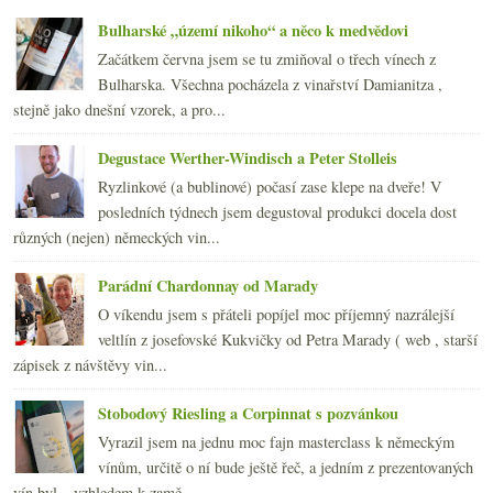
Bulharské „území nikoho“ a něco k medvědovi
Začátkem června jsem se tu zmiňoval o třech vínech z
Bulharska. Všechna pocházela z vinařství Damianitza ,
stejně jako dnešní vzorek, a pro...
Degustace Werther-Windisch a Peter Stolleis
Ryzlinkové (a bublinové) počasí zase klepe na dveře! V
posledních týdnech jsem degustoval produkci docela dost
různých (nejen) německých vin...
Parádní Chardonnay od Marady
O víkendu jsem s přáteli popíjel moc příjemný nazrálejší
veltlín z josefovské Kukvičky od Petra Marady ( web , starší
zápisek z návštěvy vin...
Stobodový Riesling a Corpinnat s pozvánkou
Vyrazil jsem na jednu moc fajn masterclass k německým
vínům, určitě o ní bude ještě řeč, a jedním z prezentovaných
vín byl – vzhledem k zamě...