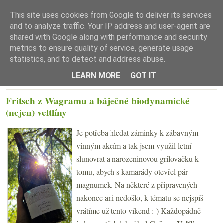
This site uses cookies from Google to deliver its services
and to analyze traffic. Your IP address and user-agent are
shared with Google along with performance and security
metrics to ensure quality of service, generate usage
statistics, and to detect and address abuse.
☰ Menu
LEARN MORE
GOT IT
ÚTERÝ 24. ČERVNA 2025
Fritsch z Wagramu a báječné biodynamické
(nejen) veltlíny
Je potřeba hledat záminky k zábavným
vinným akcím a tak jsem využil letní
slunovrat a narozeninovou grilovačku k
tomu, abych s kamarády otevřel pár
magnumek. Na některé z připravených
nakonec ani nedošlo, k tématu se nejspíš
vrátíme už tento víkend :-) Každopádně