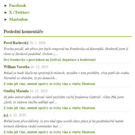
►
Facebook
►
X (Twitter)
►
Mastodon
Poslední komentáře
Pavel Raclavský
26. 1. 2026
Trochu pozdě, ale přece jen bych reagoval na Frankovku od Kasnyiků. Hodnotil jsem ji
vloni ve Strekově podobně. Ovšem z…
Dvě frankovky s pozvánkou na festival, degustace a konferenci
William Vaverka
10. 12. 2025
Pokud se bude klučit na správných místech, nevidím v tom problém, réva patří do svahu.
Nicméně se obávám, že po dotacích…
Z čeho pít víno, smutné zprávy ze světa vína a viněta Moutonu
Ondřej Marada
10. 12. 2025
Já jako univerzální zesilovač vůně pužívám ručně foukanou Gabriel - Glas.Pak jsem
zjistil, že stejnou službu udělají opě…
Z čeho pít víno, smutné zprávy ze světa vína a viněta Moutonu
p.j.
4. 12. 2025
Pořád jsem přesvědčený, že pro titul typu world class pinot je bezpodmínečně nutná
tortura sklenkou riedel sommelier bur…
Z čeho pít víno, smutné zprávy ze světa vína a viněta Moutonu