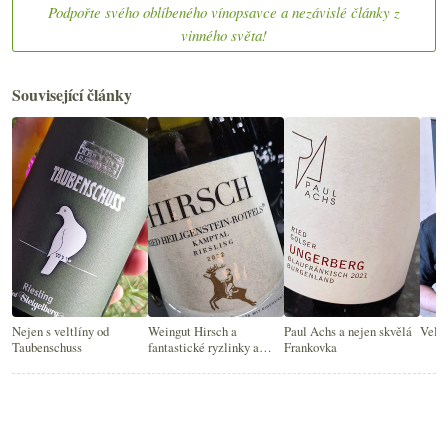
Podpořte svého oblíbeného vínopsavce a nezávislé články z
vinného světa!
Související články
Nejen s veltlíny od
Weingut Hirsch a
Paul Achs a nejen skvělá
Velká
Taubenschuss
fantastické ryzlinky a
Frankovka
veltlíny