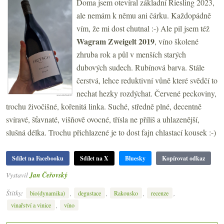
Doma jsem otevíral základní Riesling 2023,
ale nemám k němu ani čárku. Každopádně
vím, že mi dost chutnal :-) Ale pil jsem též
Wagram Zweigelt 2019
, víno školené
zhruba rok a půl v menších starých
dubových sudech. Rubínová barva. Stále
čerstvá, lehce reduktivní vůně které svědčí to
nechat hezky rozdýchat. Červené peckoviny,
trochu živočišné, kořenitá linka. Suché, středně plné, decentně
svíravé, šťavnaté, višňově ovocné, třísla ne příliš a uhlazenější,
slušná délka. Trochu přichlazené je to dost fajn chlastací kousek :-)
Sdílet na Facebooku
Sdílet na X
Bluesky
Kopírovat odkaz
Vystavil
Jan Čeřovský
Štítky:
,
,
,
,
bio(dynamika)
degustace
Rakousko
recenze
,
vinařství a vinice
víno