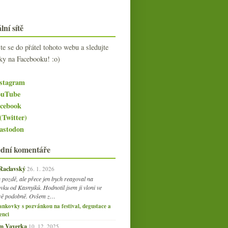
lní sítě
jte se do přátel tohoto webu a sledujte
ky na Facebooku! :o)
stagram
uTube
cebook
(Twitter)
stodon
ední komentáře
 Raclavský
26. 1. 2026
 pozdě, ale přece jen bych reagoval na
vku od Kasnyiků. Hodnotil jsem ji vloni ve
vě podobně. Ovšem z…
ankovky s pozvánkou na festival, degustace a
enci
am Vaverka
10. 12. 2025