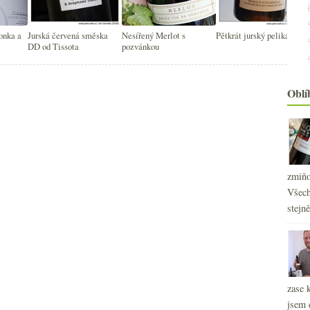
2
►
2
►
onka a
Jurská červená směska
Nesířený Merlot s
Pětkrát jurský pelikán
2
DD od Tissota
pozvánkou
►
2
►
2
►
Oblí
2
►
2
►
2
►
2
►
zmiňo
Všech
stejn
zase 
jsem 