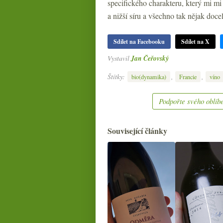
specifického charakteru, který mi mi
a nižší síru a všechno tak nějak doce
Sdílet na Facebooku
Sdílet na X
Vystavil
Jan Čeřovský
Štítky:
,
,
bio(dynamika)
Francie
víno
Podpořte svého oblíbe
Související články