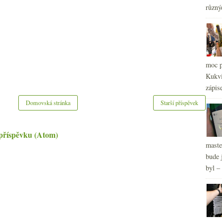
různý
moc p
Kukvi
zápis
Domovská stránka
Starší příspěvek
příspěvku (Atom)
maste
bude 
byl –