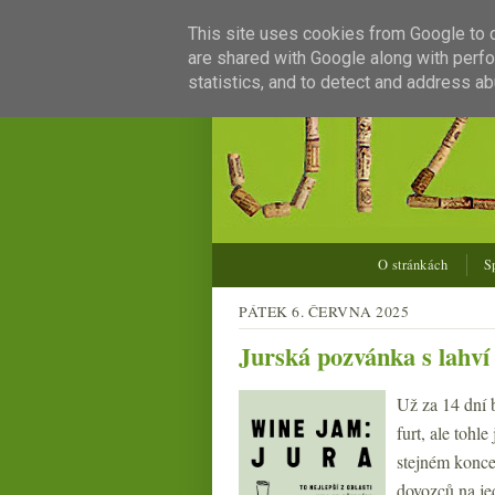
This site uses cookies from Google to de
are shared with Google along with perfo
statistics, and to detect and address ab
O stránkách
S
PÁTEK 6. ČERVNA 2025
Jurská pozvánka s lahv
Už za 14 dní b
furt, ale tohl
stejném konce
dovozců na je