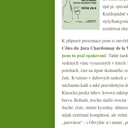
ujal já, speci
Každopádně so
styly/kategori
rozšiřovat ob
K přípravě prezentace jsem si otevře
Côtes du Jura Chardonnay de la V
jsem tu psal opakovaně
. Tahle šar
vedených vinic vysazených v letech 
polohách, část na úpatí skalnatého s
žule. Kvašeno v dubových sudech a t
mícháním kalů a také pravidelným do
Klasická jurská láhev, kovová záklop
barva. Bohatší, trochu sladší ovocná 
Suché, čisté, slušné kyseliny, uhla
nějak extrémně komplexní, ale velmi
„jurovitost“ :-) Obvykle si i tamní