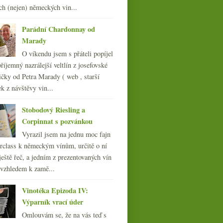
ch (nejen) německých vin...
Parádní Chardonnay od
Marady
O víkendu jsem s přáteli popíjel
říjemný nazrálejší veltlín z josefovské
čky od Petra Marady ( web , starší
ek z návštěvy vin...
Stobodový Riesling a
Corpinnat s pozvánkou
Vyrazil jsem na jednu moc fajn
rclass k německým vínům, určitě o ní
ještě řeč, a jedním z prezentovaných vín
 vzhledem k zamě...
Vinotéka Epizoda IV:
Výparník vrací úder
Omlouvám se, že na vás teď s