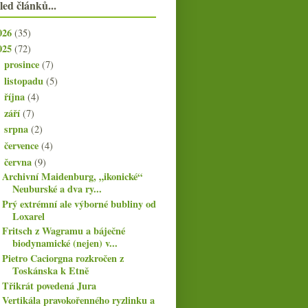
led článků...
026
(35)
025
(72)
prosince
(7)
►
listopadu
(5)
►
října
(4)
►
září
(7)
►
srpna
(2)
►
července
(4)
►
června
(9)
▼
Archivní Maidenburg, „ikonické“
Neuburské a dva ry...
Prý extrémní ale výborné bubliny od
Loxarel
Fritsch z Wagramu a báječné
biodynamické (nejen) v...
Pietro Caciorgna rozkročen z
Toskánska k Etně
Třikrát povedená Jura
Vertikála pravokořenného ryzlinku a