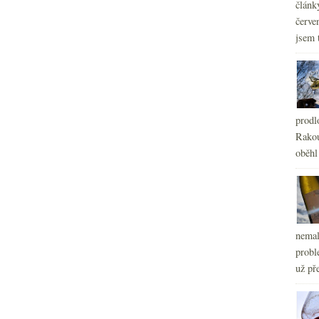
článk
červe
jsem 
prodl
Rakou
oběhl
nemal
probl
už pře