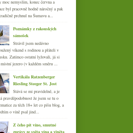
y moc nemyslím, konec června a
nce byl pracovně hodně náročný a pak
tradičně prchnul na Šumavu a...
Poznámky z rakouských
sámošek
Strávil jsem nedávno
oužený víkend s rodinou a přáteli v
sku. Zatímco ostatní lyžovali, já si
 místní jezero (v každém směru ...
Vertikála Ratzenberger
Riesling Steeger St. Jost
Stává se mi pravidelně, a je
á pravděpodobnost že jsem se tu o
ematice za těch 18+ let co píšu blog, a
dtím o víně psal jind...
Z čeho pít víno, smutné
zprávy ze světa vína a viněta