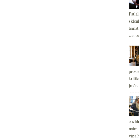
Patla
sklen
temati
zaslou
prosa
kritik
jméno
covid
mám r
vína h