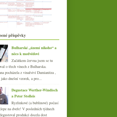
015
(251)
014
(254)
Jurský crémant a
013
tříčtvrteční Qiller
(249)
012
(254)
011
(252)
bené příspěvky
010
(249)
009
(249)
Bulharské „území nikoho“ a
008
(270)
něco k medvědovi
007
(108)
Začátkem června jsem se tu
val o třech vínech z Bulharska.
na pocházela z vinařství Damianitza ,
ě jako dnešní vzorek, a pro...
Degustace Werther-Windisch
a Peter Stolleis
Ryzlinkové (a bublinové) počasí
klepe na dveře! V posledních týdnech
degustoval produkci docela dost