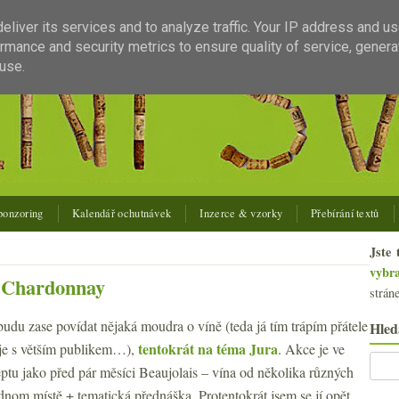
liver its services and to analyze traffic. Your IP address and u
rmance and security metrics to ensure quality of service, gener
use.
ponzoring
Kalendář ochutnávek
Inzerce & vzorky
Přebírání textů
Jste 
vybr
í Chardonnay
strán
udu zase povídat nějaká moudra o víně (teda já tím trápím přátele
Hled
tentokrát na téma Jura
e je s větším publikem…),
. Akce je ve
ptu jako před pár měsíci Beaujolais – vína od několika různých
dnom místě + tematická přednáška. Protentokrát jsem se jí opět