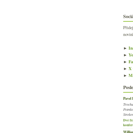
Sociá
Přide
novin
►
In
►
Yo
►
Fa
►
X 
►
Ma
Posl
Pavel
Trochu
Franko
Streko
Dvě fr
konfer
Willi