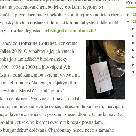
Přeh
alista na podceňované a/nebo lehce obskurní regiony ;-)
2
učástí prezentace bude i několik vzorků reprezentujících různé
►
2
e jurských vín a dostatek informací k tomu, abyste si dále mohli
▼
Místa ještě jsou, dorazte
zory na volné degustaci.
!
Domaine Courbet
l láhev od
, konkrétně
allée 2019
. O vinařství a jejich vínech
donka je z „mladších“ biodynamicky
1990, 1996 a 2000 na jílo-vápenitých
rázu s hodně kamenitou svrchní vrstvou na
am i zhruba rok školeno, s nějakým tím
léváním. Menší část sudů je nová.
ka a celokorek. Výraznější, tmavší, nazlátlá
vůně, krémové zralé žluté ovoce, citrusové, linka dřeva, marcipán.
zenější, krémové, ovocné, vyvážené, slušně dlouhé Chardonnay. Ne
 solidní kousek, ve kterém ovšem tak nějak postrádám…
 „po burgundsku“ dolévaná Chardonnay nesou něco z tamního