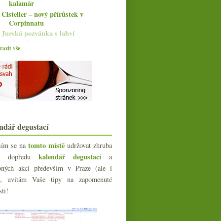
kalamár
Cisteller – nový přírůstek v
Corpinnatu
Jurská pozvánka s lahví
Chardonnay
azit vše
Velká vína od Nikolaihof
května
(8)
►
dubna
(8)
►
března
(6)
►
února
(6)
►
ledna
(6)
►
ndář degustací
024
(106)
023
(160)
tomto místě
sím se na
udržovat zhruba
022
(225)
kalendář degustací
íc dopředu
a
021
(239)
bných akcí především v Praze (ale i
020
(239)
e), uvítám Vaše tipy na zapomenuté
019
(238)
sti!
018
(240)
017
(240)
016
(250)