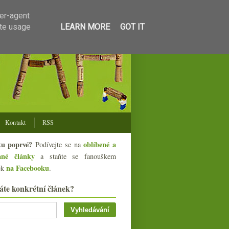
ser-agent
ate usage
LEARN MORE
GOT IT
Kontakt
RSS
tu poprvé?
oblíbené a
Podívejte se na
ané články
a staňte se fanouškem
na Facebooku
ek
.
áte konkrétní článek?