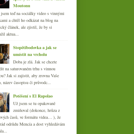
Moutonu
l jsem teď na sociálky video s vinnými
kami a chtěl ho odkázat na blog na
cký článek, ale zjistil, že by si
žil aktua...
Stopětibodovka a jak se
umístit na vrcholu
Doba je zlá. Jak se chcete
dit na saturovaném trhu s vinnou
ou? Jak si zajistit, aby zrovna Vaše
, název časopisu či průvodc...
Potěšení s El Rapolao
Už jsem se tu opakovaně
zmiňoval (dokonce, hrůza z
ových časů, ve formátu videa… ), že
ád odrůdu Mencía a dost vyhledávám
la...