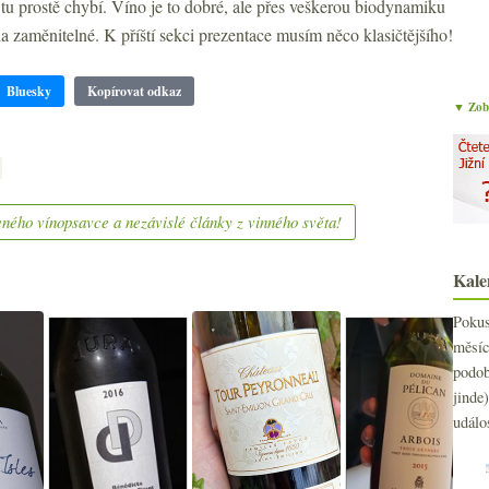
 tu prostě chybí. Víno je to dobré, ale přes veškerou biodynamiku
la zaměnitelné. K příští sekci prezentace musím něco klasičtějšího!
Bluesky
Kopírovat odkaz
▼ Zobr
ného vínopsavce a nezávislé články z vinného světa!
Kale
2
►
2
►
Poku
2
►
měs
2
►
podo
2
►
jind
2
►
událo
2
►
2
►
2
►