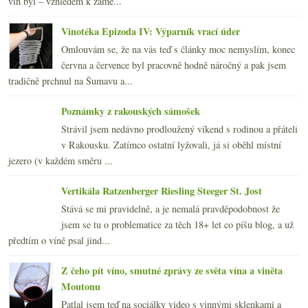
vín byl – vzhledem k zamě...
Vinotéka Epizoda IV: Výparník vrací úder
Omlouvám se, že na vás teď s články moc nemyslím, konec
června a července byl pracovně hodně náročný a pak jsem
tradičně prchnul na Šumavu a...
Poznámky z rakouských sámošek
Strávil jsem nedávno prodloužený víkend s rodinou a přáteli
v Rakousku. Zatímco ostatní lyžovali, já si oběhl místní
jezero (v každém směru ...
Vertikála Ratzenberger Riesling Steeger St. Jost
Stává se mi pravidelně, a je nemalá pravděpodobnost že
jsem se tu o problematice za těch 18+ let co píšu blog, a už
předtím o víně psal jind...
Z čeho pít víno, smutné zprávy ze světa vína a viněta
Moutonu
Patlal jsem teď na sociálky video s vinnými sklenkami a