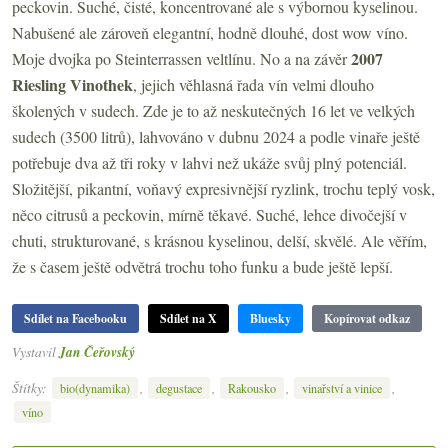
peckovin. Suché, čisté, koncentrované ale s výbornou kyselinou.
Nabušené ale zároveň elegantní, hodně dlouhé, dost wow víno.
2007
Moje dvojka po Steinterrassen veltlínu. No a na závěr
Riesling Vinothek
, jejich věhlasná řada vín velmi dlouho
školených v sudech. Zde je to až neskutečných 16 let ve velkých
sudech (3500 litrů), lahvováno v dubnu 2024 a podle vinaře ještě
potřebuje dva až tři roky v lahvi než ukáže svůj plný potenciál.
Složitější, pikantní, voňavý expresivnější ryzlink, trochu teplý vosk,
něco citrusů a peckovin, mírně těkavé. Suché, lehce divočejší v
chuti, strukturované, s krásnou kyselinou, delší, skvělé. Ale věřím,
že s časem ještě odvětrá trochu toho funku a bude ještě lepší.
Sdílet na Facebooku
Sdílet na X
Bluesky
Kopírovat odkaz
Vystavil
Jan Čeřovský
Štítky:
,
,
,
,
bio(dynamika)
degustace
Rakousko
vinařství a vinice
víno