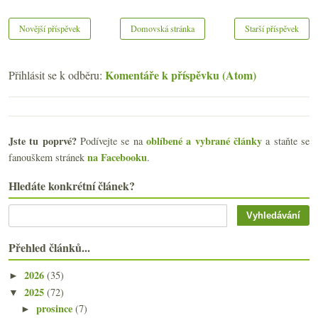
Novější příspěvek
Domovská stránka
Starší příspěvek
Komentáře k příspěvku (Atom)
Přihlásit se k odběru:
Jste tu poprvé?
oblíbené a vybrané články
Podívejte se na
a staňte se
na Facebooku
fanouškem stránek
.
Hledáte konkrétní článek?
Přehled článků...
2026
(35)
►
2025
(72)
▼
prosince
(7)
►