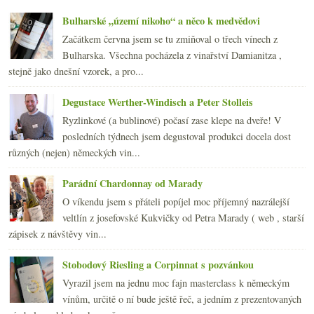
Bulharské „území nikoho“ a něco k medvědovi
Začátkem června jsem se tu zmiňoval o třech vínech z
Bulharska. Všechna pocházela z vinařství Damianitza ,
stejně jako dnešní vzorek, a pro...
Degustace Werther-Windisch a Peter Stolleis
Ryzlinkové (a bublinové) počasí zase klepe na dveře! V
posledních týdnech jsem degustoval produkci docela dost
různých (nejen) německých vin...
Parádní Chardonnay od Marady
O víkendu jsem s přáteli popíjel moc příjemný nazrálejší
veltlín z josefovské Kukvičky od Petra Marady ( web , starší
zápisek z návštěvy vin...
Stobodový Riesling a Corpinnat s pozvánkou
Vyrazil jsem na jednu moc fajn masterclass k německým
vínům, určitě o ní bude ještě řeč, a jedním z prezentovaných