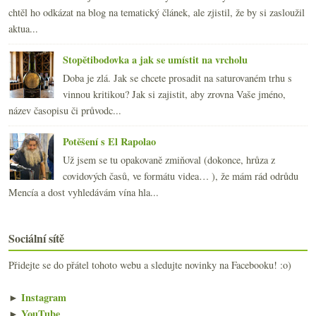
chtěl ho odkázat na blog na tematický článek, ale zjistil, že by si zasloužil
aktua...
Stopětibodovka a jak se umístit na vrcholu
Doba je zlá. Jak se chcete prosadit na saturovaném trhu s
vinnou kritikou? Jak si zajistit, aby zrovna Vaše jméno,
název časopisu či průvodc...
Potěšení s El Rapolao
Už jsem se tu opakovaně zmiňoval (dokonce, hrůza z
covidových časů, ve formátu videa… ), že mám rád odrůdu
Mencía a dost vyhledávám vína hla...
Sociální sítě
Přidejte se do přátel tohoto webu a sledujte novinky na Facebooku! :o)
►
Instagram
►
YouTube