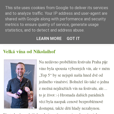
This site uses cookies from Google to deliver its services
and to analyze traffic. Your IP address and user-agent are
shared with Google along with performance and security
metrics to ensure quality of service, generate usage
statistics, and to detect and address abuse.
☰ Menu
LEARN MORE
GOT IT
ÚTERÝ 3. ČERVNA 2025
Velká vína od Nikolaihof
Na nedávno proběhlém festivalu Praha pije
víno byla spousta výborných vín, ale v mém
„Top 5“ by se nejspíš našla hned dvě od
jediného vinařství. Bohužel šlo také o jedna
z možná nejdražších vín na festivalu, ale…
to je život :-) Hromada dalších parádních
věcí byla naopak cenově bezproblémově
dostupná, takže děti hlady nezahynou.