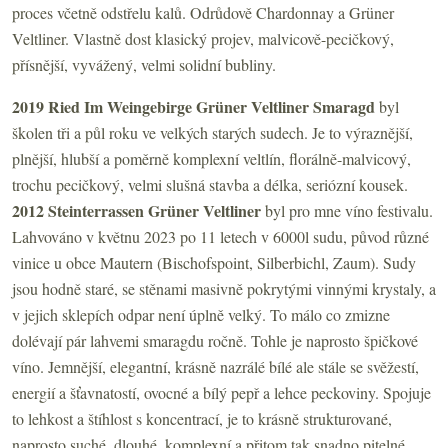
proces včetně odstřelu kalů. Odrůdově Chardonnay a Grüner
Veltliner. Vlastně dost klasický projev, malvicově-pecičkový,
přísnější, vyvážený, velmi solidní bubliny.
2019 Ried Im Weingebirge Grüner Veltliner Smaragd
byl
školen tři a půl roku ve velkých starých sudech. Je to výraznější,
plnější, hlubší a poměrně komplexní veltlín, florálně-malvicový,
trochu pecičkový, velmi slušná stavba a délka, seriózní kousek.
2012 Steinterrassen Grüner Veltliner
byl pro mne víno festivalu.
Lahvováno v květnu 2023 po 11 letech v 6000l sudu, původ různé
vinice u obce Mautern (Bischofspoint, Silberbichl, Zaum). Sudy
jsou hodně staré, se stěnami masivně pokrytými vinnými krystaly, a
v jejich sklepích odpar není úplně velký. To málo co zmizne
dolévají pár lahvemi smaragdu ročně. Tohle je naprosto špičkové
víno. Jemnější, elegantní, krásně nazrálé bílé ale stále se svěžestí,
energií a šťavnatostí, ovocné a bílý pepř a lehce peckoviny. Spojuje
to lehkost a štíhlost s koncentrací, je to krásně strukturované,
naprosto suché, dlouhé, komplexní a přitom tak snadno pitelné…