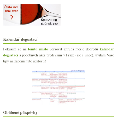
2024
(106)
►
2023
(160)
►
2022
(225)
►
2021
(239)
►
2020
(239)
►
2019
(238)
►
Kalendář degustací
2018
(240)
►
tomto místě
kalendář
Pokusím se na
udržovat zhruba měsíc dopředu
2017
(240)
►
degustací
a podobných akcí především v Praze (ale i jinde), uvítám Vaše
2016
(250)
►
tipy na zapomenuté události!
2015
(251)
►
2014
(254)
►
2013
(249)
►
2012
(254)
►
2011
(252)
►
2010
(249)
►
2009
(249)
►
2008
(270)
►
2007
(108)
►
Oblíbené příspěvky