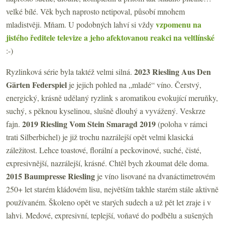
velké bílé. Věk bych naprosto netipoval, působí mnohem
vzpomenu na
mladistvěji. Mňam. U podobných lahví si vždy
jistého ředitele televize a jeho afektovanou reakci na veltlínské
:-)
2023 Riesling Aus Den
Ryzlinková série byla taktéž velmi silná.
Gärten Federspiel
je jejich pohled na „mladé“ víno. Čerstvý,
energický, krásně udělaný ryzlink s aromatikou evokující meruňky,
suchý, s pěknou kyselinou, slušně dlouhý a vyvážený. Veskrze
2019 Riesling Vom Stein Smaragd 2019
fajn.
(poloha v rámci
trati Silberbichel) je již trochu nazrálejší opět velmi klasická
záležitost. Lehce toastové, florální a peckovinové, suché, čisté,
expresivnější, nazrálejší, krásné. Chtěl bych zkoumat déle doma.
2015 Baumpresse Riesling
je víno lisované na dvanáctimetrovém
250+ let starém kládovém lisu, největším takhle starém stále aktivně
používaném. Školeno opět ve starých sudech a už pět let zraje i v
lahvi. Medové, expresivní, teplejší, voňavé do podbělu a sušených