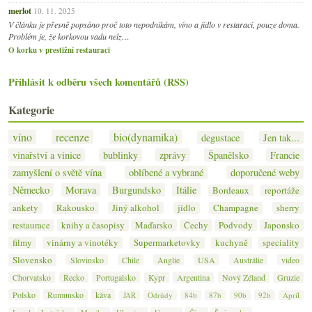
merlot
10. 11. 2025
V článku je přesně popsáno proč toto nepodnikám, víno a jídlo v restaraci, pouze doma.
Problém je, že korkovou vadu nelz…
O korku v prestižní restauraci
Přihlásit k odběru všech komentářů (RSS)
Kategorie
víno
recenze
bio(dynamika)
degustace
Jen tak...
vinařství a vinice
bublinky
zprávy
Španělsko
Francie
zamyšlení o světě vína
oblíbené a vybrané
doporučené weby
Německo
Morava
Burgundsko
Itálie
Bordeaux
reportáže
ankety
Rakousko
Jiný alkohol
jídlo
Champagne
sherry
restaurace
knihy a časopisy
Maďarsko
Čechy
Podvody
Japonsko
filmy
vinárny a vinotéky
Supermarketovky
kuchyně
speciality
Slovensko
Slovinsko
Chile
Anglie
USA
Austrálie
video
Chorvatsko
Řecko
Portugalsko
Kypr
Argentina
Nový Zéland
Gruzie
Polsko
Rumunsko
káva
JAR
Odrůdy
84b
87b
90b
92b
Apríl