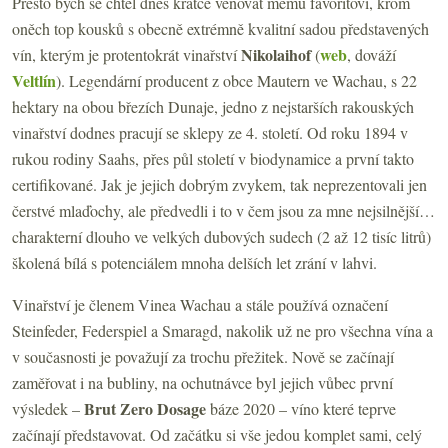
Přesto bych se chtěl dnes krátce věnovat mému favoritovi, krom
oněch top kousků s obecně extrémně kvalitní sadou představených
Nikolaihof
web
vín, kterým je protentokrát vinařství
(
, dováží
Veltlín
). Legendární producent z obce Mautern ve Wachau, s 22
hektary na obou březích Dunaje, jedno z nejstarších rakouských
vinařství dodnes pracují se sklepy ze 4. století. Od roku 1894 v
rukou rodiny Saahs, přes půl století v biodynamice a první takto
certifikované. Jak je jejich dobrým zvykem, tak neprezentovali jen
čerstvé mlaďochy, ale předvedli i to v čem jsou za mne nejsilnější…
charakterní dlouho ve velkých dubových sudech (2 až 12 tisíc litrů)
školená bílá s potenciálem mnoha delších let zrání v lahvi.
Vinařství je členem Vinea Wachau a stále používá označení
Steinfeder, Federspiel a Smaragd, nakolik už ne pro všechna vína a
v současnosti je považují za trochu přežitek. Nově se začínají
zaměřovat i na bubliny, na ochutnávce byl jejich vůbec první
Brut Zero Dosage
výsledek –
báze 2020 – víno které teprve
začínají představovat. Od začátku si vše jedou komplet sami, celý