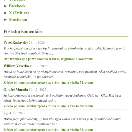
►
Facebook
►
X (Twitter)
►
Mastodon
Poslední komentáře
Pavel Raclavský
26. 1. 2026
Trochu pozdě, ale přece jen bych reagoval na Frankovku od Kasnyiků. Hodnotil jsem ji
vloni ve Strekově podobně. Ovšem z…
Dvě frankovky s pozvánkou na festival, degustace a konferenci
William Vaverka
10. 12. 2025
Pokud se bude klučit na správných místech, nevidím v tom problém, réva patří do svahu.
Nicméně se obávám, že po dotacích…
Z čeho pít víno, smutné zprávy ze světa vína a viněta Moutonu
Ondřej Marada
10. 12. 2025
Já jako univerzální zesilovač vůně pužívám ručně foukanou Gabriel - Glas.Pak jsem
zjistil, že stejnou službu udělají opě…
Z čeho pít víno, smutné zprávy ze světa vína a viněta Moutonu
p.j.
4. 12. 2025
Pořád jsem přesvědčený, že pro titul typu world class pinot je bezpodmínečně nutná
tortura sklenkou riedel sommelier bur…
Z čeho pít víno, smutné zprávy ze světa vína a viněta Moutonu