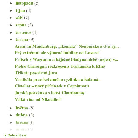
listopadu
(5)
►
října
(4)
►
září
(7)
►
srpna
(2)
►
července
(4)
►
června
(9)
▼
Archivní Maidenburg, „ikonické“ Neuburské a dva ry...
Prý extrémní ale výborné bubliny od Loxarel
Fritsch z Wagramu a báječné biodynamické (nejen) v...
Pietro Caciorgna rozkročen z Toskánska k Etně
Třikrát povedená Jura
Vertikála pravokořenného ryzlinku a kalamár
Cisteller – nový přírůstek v Corpinnatu
Jurská pozvánka s lahví Chardonnay
Velká vína od Nikolaihof
května
(8)
►
dubna
(8)
►
března
(6)
►
února
(6)
►
▼ Zobrazit vše
ledna
(6)
►