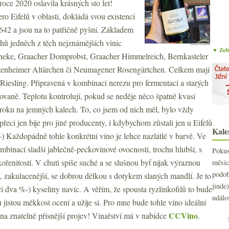
roce 2020 oslavila krásných sto let!
ero Eifelů v oblasti, dokládá svou existenci
42 a jsou na to patřičně pyšní. Základem
ahů jedněch z těch nejznámějších vinic
▼ Zobr
theke, Graacher Domprobst, Graacher Himmelreich, Bernkasteler
ttenheimer Altärchen či Neumagener Rosengärtchen. Celkem mají
 Riesling. Připravená v kombinaci nerezu pro fermentaci a starých
kovaně. Teplotu kontrolují, pokud se neděje něco špatně kvasí
 roku na jemných kalech. To, co jsem od nich měl, bylo vždy
řeci jen bije pro jiné producenty, i kdybychom zůstali jen u Eifelů
Kale
-) Každopádně tohle konkrétní víno je lehce nazlátlé v barvě. Ve
mbinací sladší jablečně-peckovinové ovocnosti, trochu hlubší, s
Poku
ořenitostí. V chuti spíše suché a se slušnou byť nijak výraznou
měs
podo
, zakulacenější, se dobrou délkou s dotykem slaných mandlí. Je to
jind
či dva %-) kyseliny navíc. A věřím, že spousta ryzlinkofilů to bude
událo
 jistou měkkost ocení a užije si. Pro mne bude tohle víno ideální
CCVino
 na znatelně přísnější projev! Vinařství má v nabídce
.