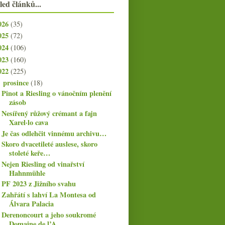
led článků...
026
(35)
025
(72)
024
(106)
023
(160)
022
(225)
prosince
(18)
▼
Pinot a Riesling o vánočním plenění
zásob
Nesířený růžový crémant a fajn
Xarel·lo cava
Je čas odlehčit vinnému archivu…
Skoro dvacetileté auslese, skoro
stoleté keře…
Nejen Riesling od vinařství
Hahnmühle
PF 2023 z Jižního svahu
Zahřátí s lahví La Montesa od
Álvara Palacia
Derenoncourt a jeho soukromé
Domaine de l’A