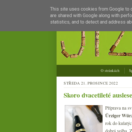
This site uses cookies from Google to de
are shared with Google along with perfo
statistics, and to detect and address ab
O stránkách
S
STŘEDA 21. PROSINCE 2022
Skoro dvacetileté ausles
Příprava na sv
Ürziger Würz
rok do kulatýc
dobrá volba. Z