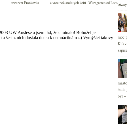
2
►
rezervní Frankovka
z více než stoletých keřů
Würzgarten od Loosena
různý
2
►
2
►
2
►
2
►
2
►
moc p
Kukvi
zápis
maste
bude 
byl –