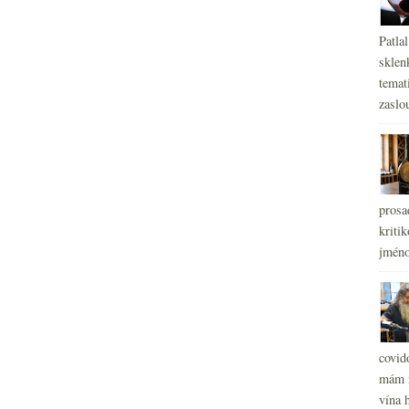
Patla
sklen
temati
zaslou
prosa
kritik
jméno
covid
mám r
vína h