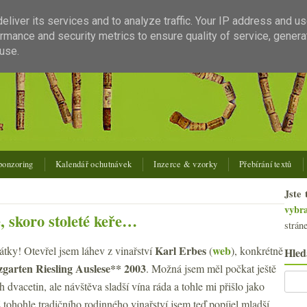
liver its services and to analyze traffic. Your IP address and u
rmance and security metrics to ensure quality of service, gener
use.
ponzoring
Kalendář ochutnávek
Inzerce & vzorky
Přebírání textů
Jste 
vybr
e, skoro stoleté keře…
strán
Karl Erbes
web
átky! Otevřel jsem láhev z vinařství
(
), konkrétně
Hled
garten Riesling Auslese** 2003
. Možná jsem měl počkat ještě
h dvacetin, ale návštěva sladší vína ráda a tohle mi přišlo jako
 tohohle tradičního rodinného vinařství jsem teď popíjel mladší