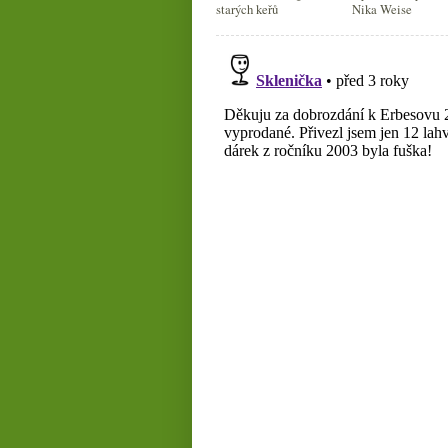
starých keřů
Nika Weise