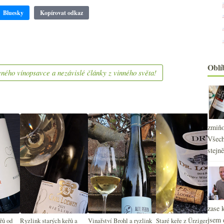
Bluesky
Kopírovat odkaz
Oblí
ného vínopsavce a nezávislé články z vinného světa!
2
►
zmiňo
2
►
Všech
2
►
stejn
2
►
2
►
2
►
2
►
2
►
zase 
2
►
jsem 
řů od
Ryzlink starých keřů a
Vinařství Brohl a ryzlink
Staré keře z Ürziger