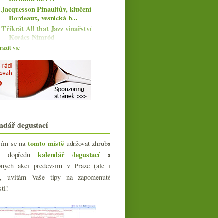
Jacquesson Pinaultův, klučení
Bordeaux, vesnická b...
Třikrát All that Jazz vinařství
Kovács Nimród
Vlašákový vinný šampion ČR od
azit vše
Mikrosu
Merlot a Pinot Noir od (různých)
Springerů
Bruno Murciano a jiný pohled na
(nejen) Bobal
Ryzlinky od Gut Hermannsberg a
Friedrich Becker
ndář degustací
A recenzenti vína nebudou mít co
žrát…
tomto místě
sím se na
udržovat zhruba
Třikrát Ryzlink rýnský ze Školního
statku Mělník
kalendář degustací
íc dopředu
a
Nadupaný Pinot z Dundee Hills od
bných akcí především v Praze (ale i
čtyř grácií
e), uvítám Vaše tipy na zapomenuté
Freixenet jede, Francie nepije
sti!
červené, Mouton 202...
listopadu
(21)
►
října
(18)
►