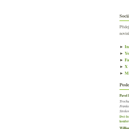
Sociá
Přide
novin
►
In
►
Yo
►
Fa
►
X 
►
Ma
Posl
Pavel
Trochu
Franko
Streko
Dvě fr
konfer
Willi