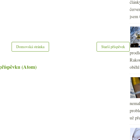
článk
červe
jsem 
Domovská stránka
Starší příspěvek
prodl
Rakou
příspěvku (Atom)
oběhl
nemal
probl
už pře