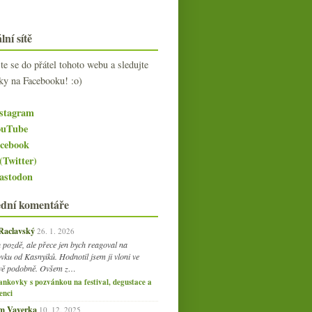
lní sítě
jte se do přátel tohoto webu a sledujte
ky na Facebooku! :o)
stagram
uTube
cebook
(Twitter)
stodon
ední komentáře
 Raclavský
26. 1. 2026
 pozdě, ale přece jen bych reagoval na
vku od Kasnyiků. Hodnotil jsem ji vloni ve
vě podobně. Ovšem z…
ankovky s pozvánkou na festival, degustace a
enci
am Vaverka
10. 12. 2025