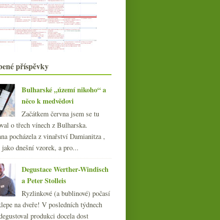
září
(21)
►
srpna
(16)
►
července
(10)
►
června
(22)
►
května
(22)
►
bené příspěvky
dubna
(19)
►
března
(22)
►
Bulharské „území nikoho“ a
února
(15)
►
něco k medvědovi
ledna
(21)
►
Začátkem června jsem se tu
021
(239)
val o třech vínech z Bulharska.
020
(239)
na pocházela z vinařství Damianitza ,
019
(238)
ě jako dnešní vzorek, a pro...
018
(240)
017
(240)
Degustace Werther-Windisch
016
(250)
a Peter Stolleis
015
(251)
Ryzlinkové (a bublinové) počasí
014
(254)
klepe na dveře! V posledních týdnech
013
(249)
degustoval produkci docela dost
Výtečný suchý Riesling z