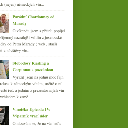
012
(254)
Trittenheimer Apotheke
ch (nejen) německých vin...
011
(252)
010
(249)
Parádní Chardonnay od
009
(249)
Marady
008
(270)
O víkendu jsem s přáteli popíjel
007
(108)
říjemný nazrálejší veltlín z josefovské
čky od Petra Marady ( web , starší
ek z návštěvy vin...
Stobodový Riesling a
Corpinnat s pozvánkou
Vyrazil jsem na jednu moc fajn
rclass k německým vínům, určitě o ní
ještě řeč, a jedním z prezentovaných vín
 vzhledem k zamě...
Vinotéka Epizoda IV:
Výparník vrací úder
Omlouvám se, že na vás teď s