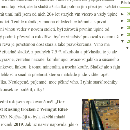
Přeh
moc fajn věci, ale ta sladší až sladká poloha jim přeci jen svědčí o
2
rát umí, měl jsem od nich 20+ let starých vín vícero a vždy úplně
►
2
ndici. Tenhle ročník, v mnoha ohledech extrémní a s první
►
2
►
ní vlnou veder v novém století, byl zároveň prvním úplně od
2
►
ý podnik převzal o rok dříve, byť ve vinařství pracoval s otcem už
2
▼
h réva je povětšinou dost stará a také pravokořenná. Víno má
zřetelně sladké, z pouhých 7.5 % alkoholu a přívlastku to je ale
razné, zřetelně nazrálé, kombinující ovocnost jablka a sušeného
inkovou linkou, k tomu mineralita a trocha kouře. Sladké ale s fajn
lehkost a snadná pitelnost kterou málokde jinde vidíte, opět
ka. Neulepené, příjemné, moc pěkné víno. I tyhle starší ročníky
 kousek se podělil, díky!
„Der
ední rok jsem opakovaně měl
 Riesling trocken
Weingut Eifel-
z
020. Nejčastěji to byla skvělá mladá
2019
l ročník
. Jak už název napovídá, jde o