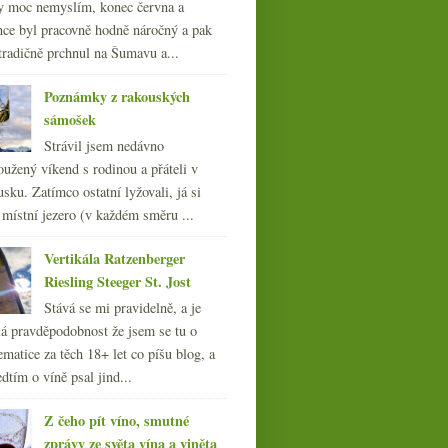
y moc nemyslím, konec června a
nce byl pracovně hodně náročný a pak
tradičně prchnul na Šumavu a...
Poznámky z rakouských
sámošek
Strávil jsem nedávno
oužený víkend s rodinou a přáteli v
sku. Zatímco ostatní lyžovali, já si
 místní jezero (v každém směru ...
Vertikála Ratzenberger
Riesling Steeger St. Jost
Stává se mi pravidelně, a je
á pravděpodobnost že jsem se tu o
ematice za těch 18+ let co píšu blog, a
dtím o víně psal jind...
Z čeho pít víno, smutné
zprávy ze světa vína a viněta