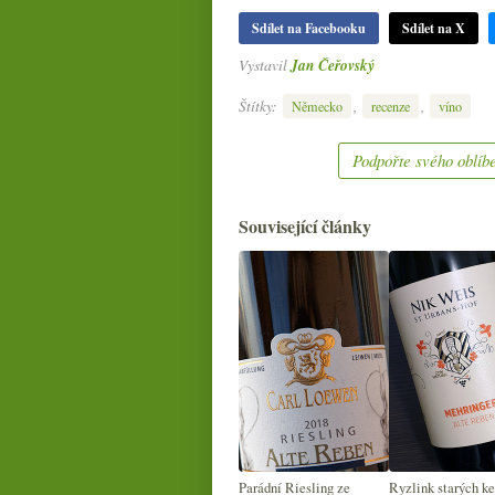
Sdílet na Facebooku
Sdílet na X
Vystavil
Jan Čeřovský
Štítky:
,
,
Německo
recenze
víno
Podpořte svého oblíbe
Související články
Parádní Riesling ze
Ryzlink starých ke