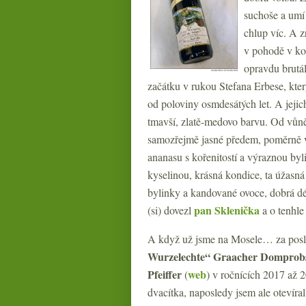
suchoše a umí 
chlup víc. A z
v pohodě v ko
opravdu brutál
začátku v rukou Stefana Erbese, kter
od poloviny osmdesátých let. A jejic
tmavší, zlatě-medovo barvu. Od vůně 
samozřejmě jasné předem, poměrně vý
ananasu s kořenitostí a výraznou byl
kyselinou, krásná kondice, ta úžasná 
bylinky a kandované ovoce, dobrá dél
pan Sklenička
(si) dovezl
a o tenhle
A když už jsme na Mosele… za posl
Wurzelechte“ Graacher Domprobst
Pfeiffer
web
(
) v ročnících 2017 až 2
dvacítka, naposledy jsem ale otevíra