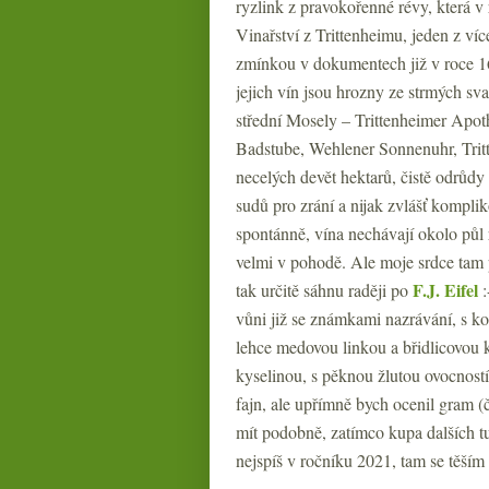
ryzlink z pravokořenné révy, která v 
Vinařství z Trittenheimu, jeden z víc
zmínkou v dokumentech již v roce 16
jejich vín jsou hrozny ze strmých sv
střední Mosely – Trittenheimer Apo
Badstube, Wehlener Sonnenuhr, Tri
necelých devět hektarů, čistě odrůdy
sudů pro zrání a nijak zvlášť kompli
spontánně, vína nechávají okolo půl
velmi v pohodě. Ale moje srdce tam p
F.J. Eifel
tak určitě sáhnu raději po
:
vůni již se známkami nazrávání, s ko
lehce medovou linkou a břidlicovou k
kyselinou, s pěknou žlutou ovocností
fajn, ale upřímně bych ocenil gram (
mít podobně, zatímco kupa dalších tu
nejspíš v ročníku 2021, tam se těším