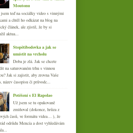
Moutonu
l jsem teď na sociálky video s vinnými
kami a chtěl ho odkázat na blog na
cký článek, ale zjistil, že by si
žil aktua...
Stopětibodovka a jak se
umístit na vrcholu
Doba je zlá. Jak se chcete
dit na saturovaném trhu s vinnou
ou? Jak si zajistit, aby zrovna Vaše
, název časopisu či průvodc...
Potěšení s El Rapolao
Už jsem se tu opakovaně
zmiňoval (dokonce, hrůza z
ových časů, ve formátu videa… ), že
ád odrůdu Mencía a dost vyhledávám
la...