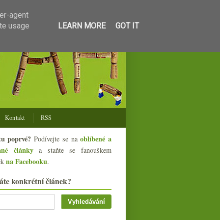
ser-agent
ate usage
LEARN MORE
GOT IT
Kontakt
RSS
tu poprvé?
oblíbené a
Podívejte se na
ané články
a staňte se fanouškem
na Facebooku
ek
.
áte konkrétní článek?