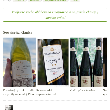
Podpořte svého oblíbeného vínopsavce a nezávislé články z
vinného světa!
Související články
Povedený ryzlink z Lidlu
8x moravské
Z nákupů v sámošce
Šesti
a vyzrálý moravský Pinot
supermarketové
ryzli
Rulandské modré