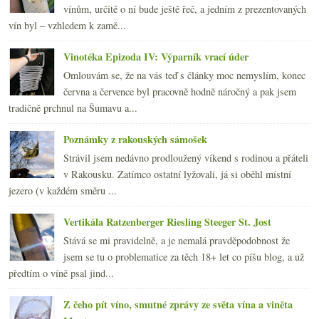
vínům, určitě o ní bude ještě řeč, a jedním z prezentovaných
vín byl – vzhledem k zamě...
Vinotéka Epizoda IV: Výparník vrací úder
Omlouvám se, že na vás teď s články moc nemyslím, konec
června a července byl pracovně hodně náročný a pak jsem
tradičně prchnul na Šumavu a...
Poznámky z rakouských sámošek
Strávil jsem nedávno prodloužený víkend s rodinou a přáteli
v Rakousku. Zatímco ostatní lyžovali, já si oběhl místní
jezero (v každém směru ...
Vertikála Ratzenberger Riesling Steeger St. Jost
Stává se mi pravidelně, a je nemalá pravděpodobnost že
jsem se tu o problematice za těch 18+ let co píšu blog, a už
předtím o víně psal jind...
Z čeho pít víno, smutné zprávy ze světa vína a viněta