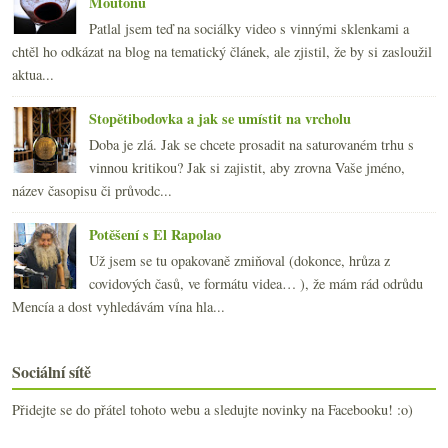
Moutonu
Patlal jsem teď na sociálky video s vinnými sklenkami a
chtěl ho odkázat na blog na tematický článek, ale zjistil, že by si zasloužil
aktua...
Stopětibodovka a jak se umístit na vrcholu
Doba je zlá. Jak se chcete prosadit na saturovaném trhu s
vinnou kritikou? Jak si zajistit, aby zrovna Vaše jméno,
název časopisu či průvodc...
Potěšení s El Rapolao
Už jsem se tu opakovaně zmiňoval (dokonce, hrůza z
covidových časů, ve formátu videa… ), že mám rád odrůdu
Mencía a dost vyhledávám vína hla...
Sociální sítě
Přidejte se do přátel tohoto webu a sledujte novinky na Facebooku! :o)