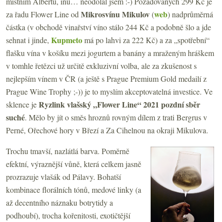
místním Albertu, inu… neodolal jsem :-) Požadovaných 299 Kč je
Mikrosvínu Mikulov
web
za řadu Flower Line od
(
) nadprůměrná
částka (v obchodě vinařství víno stálo 244 Kč a podobně šlo a jde
Kupmeto
sehnat i jinde,
má po lahvi za 222 Kč) a za „spotřební“
flašku vína v košíku mezi jogurtem a banány a mraženým hráškem
v tomhle řetězci už určitě exkluzivní volba, ale za zkušenost s
nejlepším vínem v ČR (a ještě s Prague Premium Gold medailí z
Prague Wine Trophy ;-)) je to myslím akceptovatelná investice. Ve
Ryzlink vlašský „Flower Line“ 2021 pozdní sběr
sklence je
suché
. Mělo by jít o směs hroznů rovným dílem z trati Bergrus v
Perné, Ořechové hory v Březí a Za Cihelnou na okraji Mikulova.
Trochu tmavší, nazlátlá barva. Poměrně
efektní, výraznější vůně, která celkem jasně
prozrazuje vlašák od Pálavy. Bohatší
kombinace florálních tónů, medové linky (a
až decentního náznaku botrytidy a
podhoubí), trocha kořenitosti, exotičtější