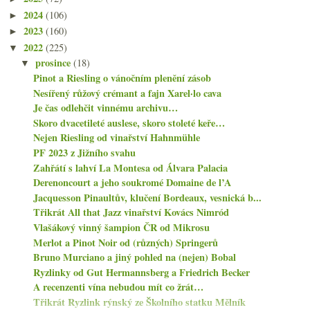
2024
(106)
►
2023
(160)
►
2022
(225)
▼
prosince
(18)
▼
Pinot a Riesling o vánočním plenění zásob
Nesířený růžový crémant a fajn Xarel·lo cava
Je čas odlehčit vinnému archivu…
Skoro dvacetileté auslese, skoro stoleté keře…
Nejen Riesling od vinařství Hahnmühle
PF 2023 z Jižního svahu
Zahřátí s lahví La Montesa od Álvara Palacia
Derenoncourt a jeho soukromé Domaine de l’A
Jacquesson Pinaultův, klučení Bordeaux, vesnická b...
Třikrát All that Jazz vinařství Kovács Nimród
Vlašákový vinný šampion ČR od Mikrosu
Merlot a Pinot Noir od (různých) Springerů
Bruno Murciano a jiný pohled na (nejen) Bobal
Ryzlinky od Gut Hermannsberg a Friedrich Becker
A recenzenti vína nebudou mít co žrát…
Třikrát Ryzlink rýnský ze Školního statku Mělník