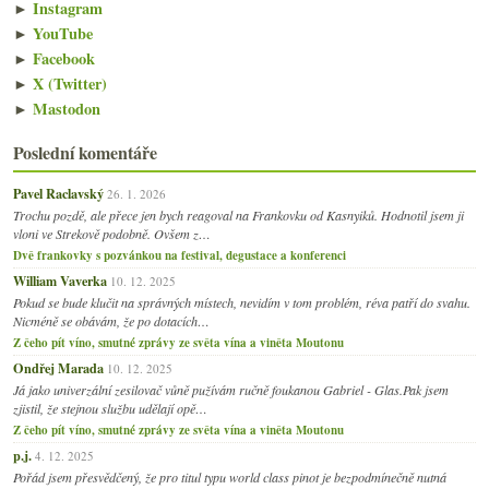
►
Instagram
►
YouTube
►
Facebook
►
X (Twitter)
►
Mastodon
Poslední komentáře
Pavel Raclavský
26. 1. 2026
Trochu pozdě, ale přece jen bych reagoval na Frankovku od Kasnyiků. Hodnotil jsem ji
vloni ve Strekově podobně. Ovšem z…
Dvě frankovky s pozvánkou na festival, degustace a konferenci
William Vaverka
10. 12. 2025
Pokud se bude klučit na správných místech, nevidím v tom problém, réva patří do svahu.
Nicméně se obávám, že po dotacích…
Z čeho pít víno, smutné zprávy ze světa vína a viněta Moutonu
Ondřej Marada
10. 12. 2025
Já jako univerzální zesilovač vůně pužívám ručně foukanou Gabriel - Glas.Pak jsem
zjistil, že stejnou službu udělají opě…
Z čeho pít víno, smutné zprávy ze světa vína a viněta Moutonu
p.j.
4. 12. 2025
Pořád jsem přesvědčený, že pro titul typu world class pinot je bezpodmínečně nutná