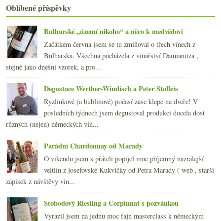
Oblíbené příspěvky
2015
(251)
►
2014
(254)
►
Bulharské „území nikoho“ a něco k medvědovi
2013
(249)
►
2012
(254)
►
Začátkem června jsem se tu zmiňoval o třech vínech z
2011
(252)
Bulharska. Všechna pocházela z vinařství Damianitza ,
►
2010
(249)
stejně jako dnešní vzorek, a pro...
►
2009
(249)
►
Degustace Werther-Windisch a Peter Stolleis
2008
(270)
►
2007
(108)
Ryzlinkové (a bublinové) počasí zase klepe na dveře! V
►
posledních týdnech jsem degustoval produkci docela dost
různých (nejen) německých vin...
Parádní Chardonnay od Marady
O víkendu jsem s přáteli popíjel moc příjemný nazrálejší
veltlín z josefovské Kukvičky od Petra Marady ( web , starší
zápisek z návštěvy vin...
Stobodový Riesling a Corpinnat s pozvánkou
Vyrazil jsem na jednu moc fajn masterclass k německým