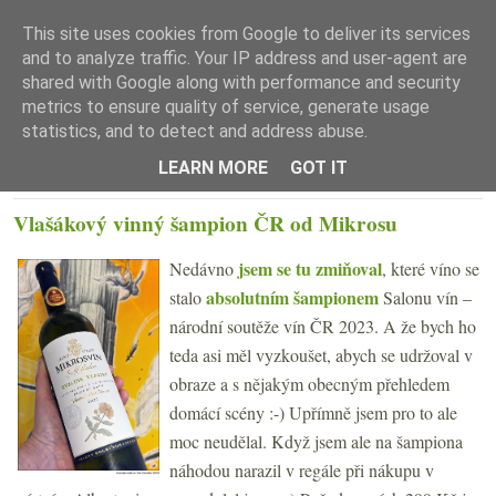
This site uses cookies from Google to deliver its services
and to analyze traffic. Your IP address and user-agent are
shared with Google along with performance and security
metrics to ensure quality of service, generate usage
statistics, and to detect and address abuse.
☰ Menu
LEARN MORE
GOT IT
PONDĚLÍ 12. PROSINCE 2022
Vlašákový vinný šampion ČR od Mikrosu
jsem se tu zmiňoval
Nedávno
, které víno se
absolutním šampionem
stalo
Salonu vín –
národní soutěže vín ČR 2023. A že bych ho
teda asi měl vyzkoušet, abych se udržoval v
obraze a s nějakým obecným přehledem
domácí scény :-) Upřímně jsem pro to ale
moc neudělal. Když jsem ale na šampiona
náhodou narazil v regále při nákupu v