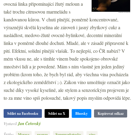
ovocná linka připomínající žlutý meloun a
také trochu citrusovou marmeládu s
kandovanou kůrou. V chuti plnější, poměrně koncentrované,
výraznější skvělá kyselina ale zároveň i jasný zbytkový cukr a
nasládlost, medovo-žlutě ovocně-bylinkové, decentní minerální
linka v poměrně dlouhé dochuti. Mladé, ale v zásadě připravené k
pití. Efektní, solidní plnější vlašák. To nejlepší, co ČR nabízí? V
mém vkusu ne, ale s tímhle vínem bude spokojeno obrovské
množství lidí a je povedené. Mám s ním vlastně jen jeden jediný
problém (krom toho, že bych byl rád, aby všechna vína pocházela
z ekologického zemědělství ;-). Zákon víno umožňuje označit jako
suché díky vysoké kyselině, ale stylem a senzorickým projevem je
to za mne víno spíš polosuché, takový popis myslím odpovídá lépe.
Sdílet na Facebooku
Sdílet na X
Bluesky
Kopírovat odkaz
Vystavil
Jan Čeřovský
Štítky:
,
,
,
Morava
recenze
Supermarketovky
víno