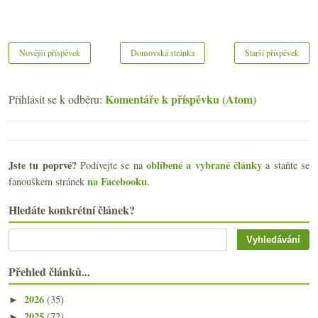
Novější příspěvek
Domovská stránka
Starší příspěvek
Komentáře k příspěvku (Atom)
Přihlásit se k odběru:
Jste tu poprvé?
oblíbené a vybrané články
Podívejte se na
a staňte se
na Facebooku
fanouškem stránek
.
Hledáte konkrétní článek?
Přehled článků...
2026
(35)
►
2025
(72)
►