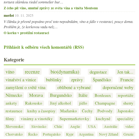
tortura sklenkou riedel sommelier bur…
Z čeho pít víno, smutné zprávy ze světa vína a viněta Moutonu
merlot
10. 11. 2025
V článku je přesně popsáno proč toto nepodnikám, víno a jídlo v restaraci, pouze doma.
Problém je, že korkovou vadu nelz…
O korku v prestižní restauraci
Přihlásit k odběru všech komentářů (RSS)
Kategorie
víno
recenze
bio(dynamika)
degustace
Jen tak...
vinařství a vinice
bublinky
zprávy
Španělsko
Francie
zamyšlení o světě vína
oblíbené a vybrané
doporučené weby
Německo
Morava
Burgundsko
Itálie
Bordeaux
reportáže
ankety
Rakousko
Jiný alkohol
jídlo
Champagne
sherry
restaurace
knihy a časopisy
Maďarsko
Čechy
Podvody
Japonsko
filmy
vinárny a vinotéky
Supermarketovky
kuchyně
speciality
Slovensko
Slovinsko
Chile
Anglie
USA
Austrálie
video
Chorvatsko
Řecko
Portugalsko
Kypr
Argentina
Nový Zéland
Gruzie