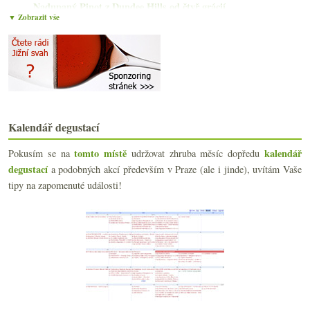
Nadupaný Pinot z Dundee Hills od čtyř grácií
▼ Zobrazit vše
Freixenet jede, Francie nepije červené, Mouton 202...
listopadu
(21)
►
října
(18)
►
září
(21)
►
srpna
(16)
►
července
(10)
►
června
(22)
►
Kalendář degustací
května
(22)
►
tomto místě
kalendář
Pokusím se na
udržovat zhruba měsíc dopředu
dubna
(19)
►
degustací
a podobných akcí především v Praze (ale i jinde), uvítám Vaše
března
(22)
►
tipy na zapomenuté události!
února
(15)
►
ledna
(21)
►
2021
(239)
►
2020
(239)
►
2019
(238)
►
2018
(240)
►
2017
(240)
►
2016
(250)
►