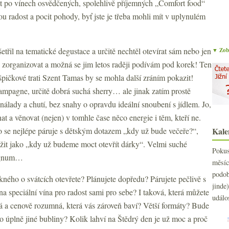
t po vínech osvědčených, spolehlivě příjemných „Comfort food“
u radost a pocit pohody, byť jste je třeba mohli mít v uplynulém
šetřil na tematické degustace a určitě nechtěl otevírat sám nebo jen
▼ Zobr
ce zorganizovat a možná se jim letos raději podívám pod korek! Ten
 špičkové trati Szent Tamas by se mohla další zráním pokazit!
ampagne, určitě dobrá suchá sherry… ale jinak zatím prostě
nálady a chutí, bez snahy o opravdu ideální snoubení s jídlem. Jo,
t a věnovat (nejen) v tomhle čase něco energie i těm, kteří ne.
o se nejlépe páruje s dětským dotazem „kdy už bude večeře?“,
Kale
ožit jako „kdy už budeme moct otevřít dárky“. Velmi suché
Poku
magnum…
měs
podo
ého o svátcích otevřete? Plánujete dopředu? Párujete pečlivě s
jind
na speciální vína pro radost sami pro sebe? I taková, která můžete
událo
upná a cenově rozumná, která vás zároveň baví? Větší formáty? Bude
 úplně jiné bubliny? Kolik lahví na Štědrý den je už moc a proč