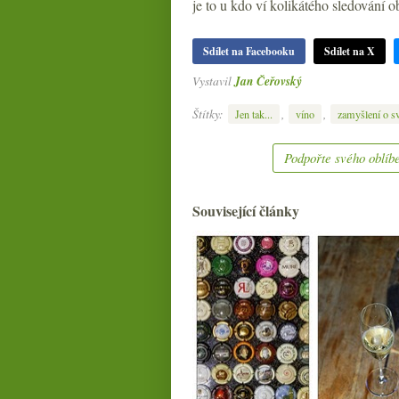
je to u kdo ví kolikátého sledování o
Sdílet na Facebooku
Sdílet na X
Vystavil
Jan Čeřovský
Štítky:
,
,
Jen tak...
víno
zamyšlení o sv
Podpořte svého oblíbe
Související články