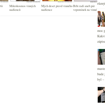
2
►
různý
2
tů
Mikrokosmos vinných
Mých deset pravd vinného
Bibi radí aneb pár
►
nadšenců
nadšence
vzpomínek na vinné
2
►
začátky
2
►
2
►
2
►
moc p
Kukvi
zápis
maste
bude 
byl –