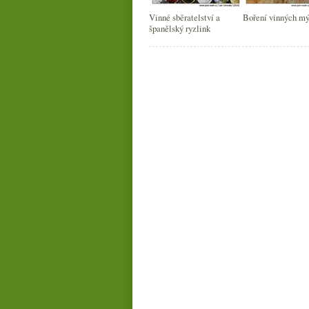
Vinné sběratelství a
Boření vinných mý
španělský ryzlink