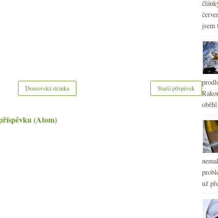
článk
červe
jsem 
prodl
Domovská stránka
Starší příspěvek
Rakou
oběhl
příspěvku (Atom)
nemal
probl
už pře