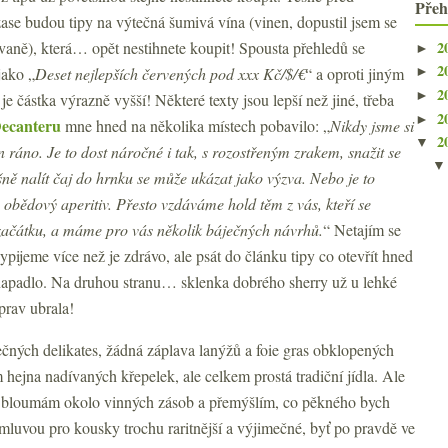
Přeh
zase budou tipy na výtečná šumivá vína (vinen, dopustil jsem se
2
vaně), která… opět nestihnete koupit! Spousta přehledů se
►
2
jako „
Deset nejlepších červených pod xxx Kč/
$/€
“ a oproti jiným
►
2
►
e částka výrazně vyšší! Některé texty jsou lepší než jiné, třeba
2
►
Decanteru
mne hned na několika místech pobavilo: „
Nikdy jsme si
2
▼
 ráno. Je to dost náročné i tak, s rozostřeným zrakem, snažit se
ně nalít čaj do hrnku se může ukázat jako výzva. Nebo je to
bědový aperitiv. Přesto vzdáváme hold těm z vás, kteří se
začátku, a máme pro vás několik báječných návrhů.
“ Netajím se
pijeme více než je zdrávo, ale psát do článku tipy co otevřít hned
enapadlo. Na druhou stranu… sklenka dobrého sherry už u lehké
prav ubrala!
ných delikates, žádná záplava lanýžů a foie gras obklopených
hejna nadívaných křepelek, ale celkem prostá tradiční jídla. Ale
u bloumám okolo vinných zásob a přemýšlím, co pěkného bych
mluvou pro kousky trochu raritnější a výjimečné, byť po pravdě ve