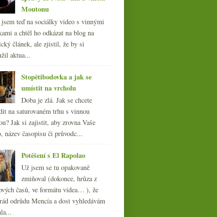
Moutonu
l jsem teď na sociálky video s vinnými
kami a chtěl ho odkázat na blog na
cký článek, ale zjistil, že by si
žil aktua...
Stopětibodovka a jak se
umístit na vrcholu
Doba je zlá. Jak se chcete
dit na saturovaném trhu s vinnou
ou? Jak si zajistit, aby zrovna Vaše
, název časopisu či průvodc...
Potěšení s El Rapolao
Už jsem se tu opakovaně
zmiňoval (dokonce, hrůza z
ových časů, ve formátu videa… ), že
ád odrůdu Mencía a dost vyhledávám
la...