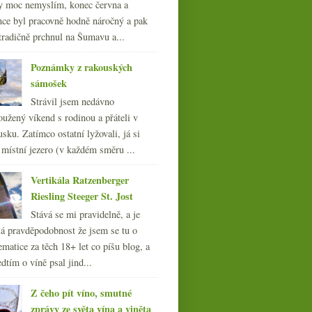
y moc nemyslím, konec června a
nce byl pracovně hodně náročný a pak
tradičně prchnul na Šumavu a...
Poznámky z rakouských
sámošek
Strávil jsem nedávno
oužený víkend s rodinou a přáteli v
sku. Zatímco ostatní lyžovali, já si
 místní jezero (v každém směru ...
Vertikála Ratzenberger
Riesling Steeger St. Jost
Stává se mi pravidelně, a je
á pravděpodobnost že jsem se tu o
ematice za těch 18+ let co píšu blog, a
dtím o víně psal jind...
Z čeho pít víno, smutné
zprávy ze světa vína a viněta