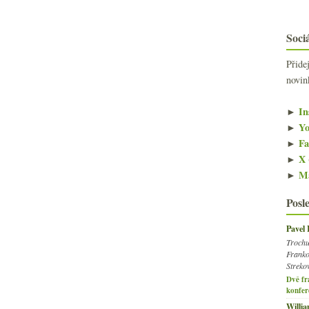
Sociá
Přide
novin
►
In
►
Yo
►
Fa
►
X 
►
Ma
Posl
Pavel
Trochu
Franko
Streko
Dvě fr
konfer
Willi