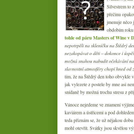
Silvestrem to 
přečinu opako
jmenuje něco 
obdobím roku j
tohle od páru Masters of Wine v 
nepotrpěli na skleničku na Štědrý den
nezakopávat o děti – dokonce i úspěš
možná snahou nabudit očekávání na o
slavnostní atmosféry chopí hned od 
tím, že na Štědrý den toho obvykle vy
jak vylezete z postele by mne asi n
snídaně by možná trochu stresu z pří
Vánoce nejedeme ve znamení výjimeč
kaviárem a ústřicemi a pod dohledem 
teda přiznám se, že už nějakou dob
mohl otevřít. Svátky jsou skvělou vý