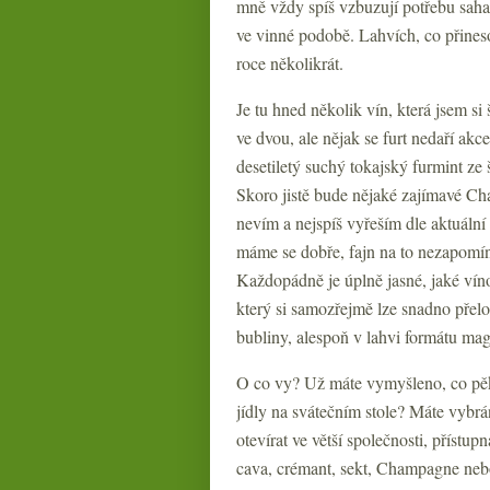
mně vždy spíš vzbuzují potřebu saha
ve vinné podobě. Lahvích, co přineso
roce několikrát.
Je tu hned několik vín, která jsem si 
ve dvou, ale nějak se furt nedaří ak
desetiletý suchý tokajský furmint ze
Skoro jistě bude nějaké zajímavé Ch
nevím a nejspíš vyřeším dle aktuální 
máme se dobře, fajn na to nezapomína
Každopádně je úplně jasné, jaké vín
který si samozřejmě lze snadno přel
bubliny, alespoň v lahvi formátu 
O co vy? Už máte vymyšleno, co pěkn
jídly na svátečním stole? Máte vybrá
otevírat ve větší společnosti, příst
cava, crémant, sekt, Champagne nebo