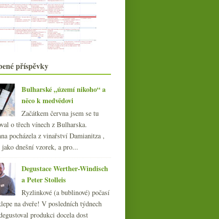
září
(21)
►
srpna
(16)
►
července
(10)
►
června
(22)
►
května
(22)
►
bené příspěvky
dubna
(19)
►
března
(22)
►
Bulharské „území nikoho“ a
února
(15)
►
něco k medvědovi
ledna
(21)
►
Začátkem června jsem se tu
021
(239)
val o třech vínech z Bulharska.
020
(239)
na pocházela z vinařství Damianitza ,
019
(238)
ě jako dnešní vzorek, a pro...
018
(240)
017
(240)
Degustace Werther-Windisch
016
(250)
a Peter Stolleis
015
(251)
Ryzlinkové (a bublinové) počasí
014
(254)
klepe na dveře! V posledních týdnech
013
(249)
degustoval produkci docela dost