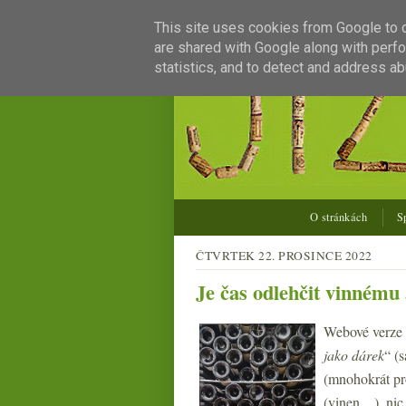
This site uses cookies from Google to de
are shared with Google along with perfo
statistics, and to detect and address ab
O stránkách
S
ČTVRTEK 22. PROSINCE 2022
Je čas odlehčit vinném
Webové verze č
jako dárek
“ (
(mnohokrát pro
(vinen…), nic 