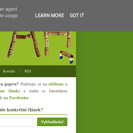
ser-agent
ate usage
LEARN MORE
GOT IT
Kontakt
RSS
tu poprvé?
oblíbené a
Podívejte se na
ané články
a staňte se fanouškem
na Facebooku
ek
.
áte konkrétní článek?