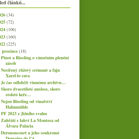
led článků...
026
(34)
025
(72)
024
(106)
023
(160)
022
(225)
prosince
(18)
▼
Pinot a Riesling o vánočním plenění
zásob
Nesířený růžový crémant a fajn
Xarel·lo cava
Je čas odlehčit vinnému archivu…
Skoro dvacetileté auslese, skoro
stoleté keře…
Nejen Riesling od vinařství
Hahnmühle
PF 2023 z Jižního svahu
Zahřátí s lahví La Montesa od
Álvara Palacia
Derenoncourt a jeho soukromé
Domaine de l’A