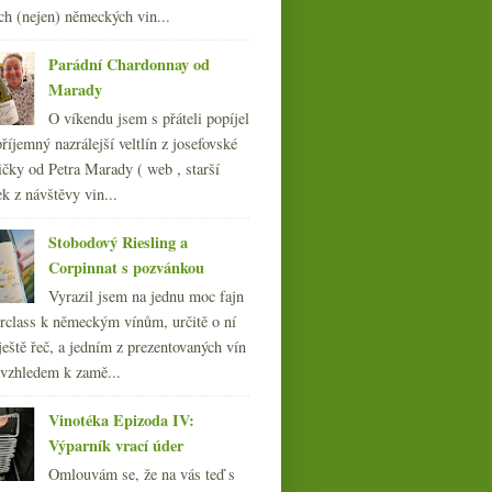
012
(254)
ch (nejen) německých vin...
011
(252)
Jemný dotyk
konfitovaného krtka a
010
(249)
myších oušek
Parádní Chardonnay od
009
(249)
Marady
008
(270)
O víkendu jsem s přáteli popíjel
007
(108)
říjemný nazrálejší veltlín z josefovské
čky od Petra Marady ( web , starší
ek z návštěvy vin...
Stobodový Riesling a
Corpinnat s pozvánkou
Vyrazil jsem na jednu moc fajn
rclass k německým vínům, určitě o ní
ještě řeč, a jedním z prezentovaných vín
 vzhledem k zamě...
Vinotéka Epizoda IV:
Výparník vrací úder
Omlouvám se, že na vás teď s