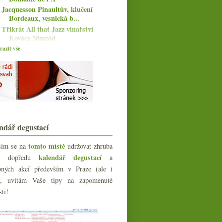
Jacquesson Pinaultův, klučení
Bordeaux, vesnická b...
Třikrát All that Jazz vinařství
Kovács Nimród
Vlašákový vinný šampion ČR od
azit vše
Mikrosu
Merlot a Pinot Noir od (různých)
Springerů
Bruno Murciano a jiný pohled na
(nejen) Bobal
Ryzlinky od Gut Hermannsberg a
Friedrich Becker
ndář degustací
A recenzenti vína nebudou mít co
žrát…
tomto místě
sím se na
udržovat zhruba
Třikrát Ryzlink rýnský ze Školního
statku Mělník
kalendář degustací
íc dopředu
a
Nadupaný Pinot z Dundee Hills od
bných akcí především v Praze (ale i
čtyř grácií
e), uvítám Vaše tipy na zapomenuté
Freixenet jede, Francie nepije
sti!
červené, Mouton 202...
listopadu
(21)
►
října
(18)
►