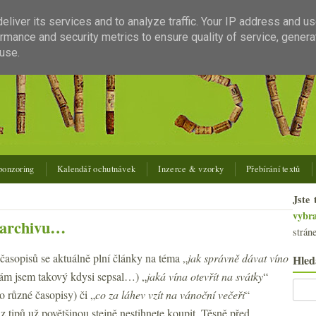
liver its services and to analyze traffic. Your IP address and u
rmance and security metrics to ensure quality of service, gener
use.
ponzoring
Kalendář ochutnávek
Inzerce & vzorky
Přebírání textů
Jste 
vybr
u archivu…
strán
asopisů se aktuálně plní články na téma „
jak správně dávat víno
Hled
sám jsem takový kdysi sepsal…) „
jaká vína otevřít na svátky
“
 různé časopisy) či „
co za láhev vzít na vánoční večeři
“
z tipů už povětšinou stejně nestihnete koupit. Těsně před