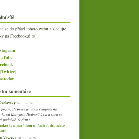
lní sítě
jte se do přátel tohoto webu a sledujte
ky na Facebooku! :o)
stagram
uTube
cebook
(Twitter)
stodon
ední komentáře
 Raclavský
26. 1. 2026
 pozdě, ale přece jen bych reagoval na
vku od Kasnyiků. Hodnotil jsem ji vloni ve
vě podobně. Ovšem z…
ankovky s pozvánkou na festival, degustace a
enci
am Vaverka
10. 12. 2025