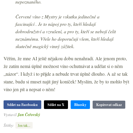
nepoznaného.
Červené víno z Mystry je vskutku jedinečné a
fascinující . Je to nápoj pro ty, kteří hledají
dobrodružství a vzrušení, a pro ty, kteří se nebojí čelit
neznámému. Vřele ho doporučuji všem, kteří hledají
skutečně magický vinný zážitek.
Věřím, že mne AI ještě nějakou dobu nenahradí. Ale jenom proto,
že zatím nemá úplně možnost víno ochutnávat a udělat si o něm
„názor“. I když i to přijde a nebude trvat úplně dlouho. A až se tak
stane, budu si muset najít jiný koníček! Myslím, že by to mohlo být
víno jen pít a nepsat o něm!
Sdílet na Facebooku
Sdílet na X
Bluesky
Kopírovat odkaz
Vystavil
Jan Čeřovský
Štítky:
Jen tak...