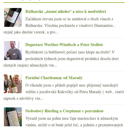
2014
(254)
►
Bulharské „území nikoho“ a něco k medvědovi
2013
(249)
►
2012
(254)
►
Začátkem června jsem se tu zmiňoval o třech vínech z
2011
(252)
Bulharska. Všechna pocházela z vinařství Damianitza ,
►
2010
(249)
stejně jako dnešní vzorek, a pro...
►
2009
(249)
►
Degustace Werther-Windisch a Peter Stolleis
2008
(270)
►
2007
(108)
Ryzlinkové (a bublinové) počasí zase klepe na dveře! V
►
posledních týdnech jsem degustoval produkci docela dost
různých (nejen) německých vin...
Parádní Chardonnay od Marady
O víkendu jsem s přáteli popíjel moc příjemný nazrálejší
veltlín z josefovské Kukvičky od Petra Marady ( web , starší
zápisek z návštěvy vin...
Stobodový Riesling a Corpinnat s pozvánkou
Vyrazil jsem na jednu moc fajn masterclass k německým
vínům, určitě o ní bude ještě řeč, a jedním z prezentovaných