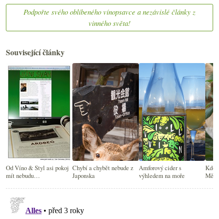
Podpořte svého oblíbeného vínopsavce a nezávislé články z
vinného světa!
Související články
Od Víno & Styl asi pokoj
Chybí a chybět nebude z
Amforový cider s
Kdo h
mít nebudu…
Japonska
výhledem na moře
Měln