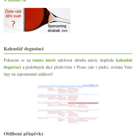
▼ Zobrazit vše
Freixenet jede, Francie nepije červené, Mouton 202...
listopadu
(21)
►
října
(18)
►
září
(21)
►
srpna
(16)
►
července
(10)
►
června
(22)
►
Kalendář degustací
května
(22)
►
tomto místě
kalendář
Pokusím se na
udržovat zhruba měsíc dopředu
dubna
(19)
►
degustací
a podobných akcí především v Praze (ale i jinde), uvítám Vaše
března
(22)
►
tipy na zapomenuté události!
února
(15)
►
ledna
(21)
►
2021
(239)
►
2020
(239)
►
2019
(238)
►
2018
(240)
►
2017
(240)
►
2016
(250)
►
Oblíbené příspěvky
2015
(251)
►