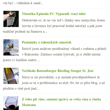
vín byl – vzhledem k zamě...
Vinotéka Epizoda IV: Výparník vrací úder
Omlouvám se, že na vás teď s články moc nemyslím, konec
června a července byl pracovně hodně náročný a pak jsem
tradičně prchnul na Šumavu a...
Poznámky z rakouských sámošek
Strávil jsem nedávno prodloužený víkend s rodinou a přáteli
v Rakousku. Zatímco ostatní lyžovali, já si oběhl místní
jezero (v každém směru ...
Vertikála Ratzenberger Riesling Steeger St. Jost
Stává se mi pravidelně, a je nemalá pravděpodobnost že
jsem se tu o problematice za těch 18+ let co píšu blog, a už
předtím o víně psal jind...
Z čeho pít víno, smutné zprávy ze světa vína a viněta
Moutonu