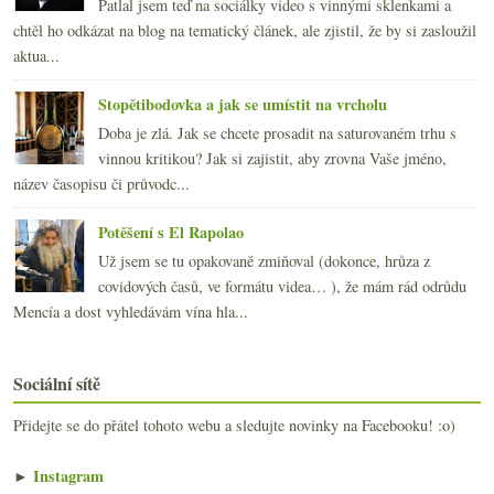
Patlal jsem teď na sociálky video s vinnými sklenkami a
chtěl ho odkázat na blog na tematický článek, ale zjistil, že by si zasloužil
aktua...
Stopětibodovka a jak se umístit na vrcholu
Doba je zlá. Jak se chcete prosadit na saturovaném trhu s
vinnou kritikou? Jak si zajistit, aby zrovna Vaše jméno,
název časopisu či průvodc...
Potěšení s El Rapolao
Už jsem se tu opakovaně zmiňoval (dokonce, hrůza z
covidových časů, ve formátu videa… ), že mám rád odrůdu
Mencía a dost vyhledávám vína hla...
Sociální sítě
Přidejte se do přátel tohoto webu a sledujte novinky na Facebooku! :o)
►
Instagram