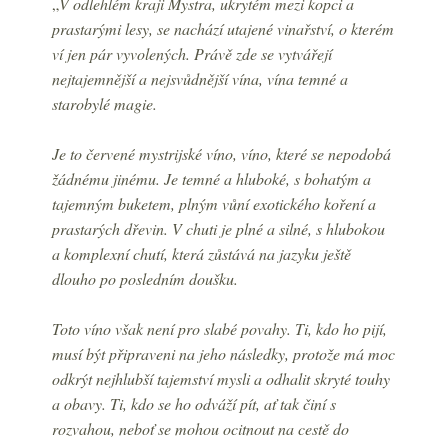
„
V odlehlém kraji Mystra, ukrytém mezi kopci a
prastarými lesy, se nachází utajené vinařství, o kterém
ví jen pár vyvolených. Právě zde se vytvářejí
nejtajemnější a nejsvůdnější vína, vína temné a
starobylé magie.
Je to červené mystrijské víno, víno, které se nepodobá
žádnému jinému. Je temné a hluboké, s bohatým a
tajemným buketem, plným vůní exotického koření a
prastarých dřevin. V chuti je plné a silné, s hlubokou
a komplexní chutí, která zůstává na jazyku ještě
dlouho po posledním doušku.
Toto víno však není pro slabé povahy. Ti, kdo ho pijí,
musí být připraveni na jeho následky, protože má moc
odkrýt nejhlubší tajemství mysli a odhalit skryté touhy
a obavy. Ti, kdo se ho odváží pít, ať tak činí s
rozvahou, neboť se mohou ocitnout na cestě do