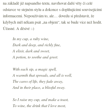
na základě již napsaného textu, navrhovat další věty či celé
odstavce ve stejném stylu a dokonce s doplňujícími souvisejícími
informacemi. Nepoužívám to, ale… dovedu si představit, že
kdybych měl někam psát „na objem“, tak se bude více než hodit.
Úžasné. A děsivé :-)
In my cup, a ruby wine,
Dark and deep, and richly fine,
A elixir, dark and sweet,
A potion, to soothe and greet.
With each sip, a magic spell,
A warmth that spreads, and all is well,
The cares of life, they fade away,
And in their place, a blissful sway.
So I raise my cup, and make a toast,
To wine, the drink that I love most,