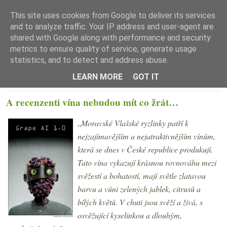
This site uses cookies from Google to deliver its services
and to analyze traffic. Your IP address and user-agent are
shared with Google along with performance and security
metrics to ensure quality of service, generate usage
statistics, and to detect and address abuse.
☰ Menu
LEARN MORE
GOT IT
ÚTERÝ 6. PROSINCE 2022
A recenzenti vína nebudou mít co žrát…
„
Moravské Vlašské ryzlinky patří k
nejzajímavějším a nejatraktivnějším vínům,
která se dnes v České republice produkují.
Tato vína vykazují krásnou rovnováhu mezi
svěžestí a bohatostí, mají světle zlatavou
barvu a vůni zelených jablek, citrusů a
bílých květů. V chuti jsou svěží a živá, s
osvěžující kyselinkou a dlouhým,