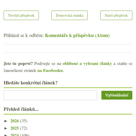
Novější příspěvek
Domovská stránka
Starší příspěvek
Komentáře k příspěvku (Atom)
Přihlásit se k odběru:
Jste tu poprvé?
oblíbené a vybrané články
Podívejte se na
a staňte se
na Facebooku
fanouškem stránek
.
Hledáte konkrétní článek?
Přehled článků...
2026
(35)
►
2025
(72)
►
2024
(106)
►