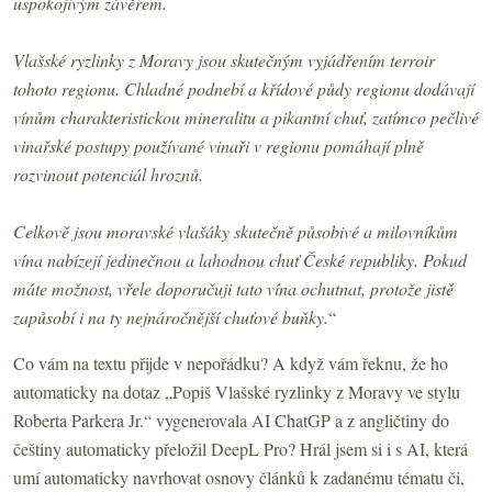
uspokojivým závěrem.
Vlašské ryzlinky z Moravy jsou skutečným vyjádřením terroir
tohoto regionu. Chladné podnebí a křídové půdy regionu dodávají
vínům charakteristickou mineralitu a pikantní chuť, zatímco pečlivé
vinařské postupy používané vinaři v regionu pomáhají plně
rozvinout potenciál hroznů.
Celkově jsou moravské vlašáky skutečně působivé a milovníkům
vína nabízejí jedinečnou a lahodnou chuť České republiky. Pokud
máte možnost, vřele doporučuji tato vína ochutnat, protože jistě
zapůsobí i na ty nejnáročnější chuťové buňky.
“
Co vám na textu přijde v nepořádku? A když vám řeknu, že ho
automaticky na dotaz „Popiš Vlašské ryzlinky z Moravy ve stylu
Roberta Parkera Jr.“ vygenerovala AI ChatGP a z angličtiny do
češtiny automaticky přeložil DeepL Pro? Hrál jsem si i s AI, která
umí automaticky navrhovat osnovy článků k zadanému tématu či,