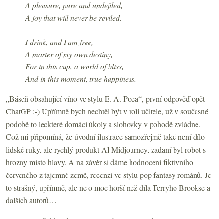
A pleasure, pure and undefiled,
A joy that will never be reviled.
I drink, and I am free,
A master of my own destiny,
For in this cup, a world of bliss,
And in this moment, true happiness.
„Báseň obsahující víno ve stylu E. A. Poea“, první odpověď opět
ChatGP :-) Upřímně bych nechtěl být v roli učitele, už v současné
podobě to leckteré domácí úkoly a slohovky v pohodě zvládne.
Což mi připomíná, že úvodní ilustrace samozřejmě také není dílo
lidské ruky, ale rychlý produkt AI Midjourney, zadaní byl robot s
hrozny místo hlavy. A na závěr si dáme hodnocení fiktivního
červeného z tajemné země, recenzi ve stylu pop fantasy románů. Je
to strašný, upřímně, ale ne o moc horší než díla Terryho Brookse a
dalších autorů…