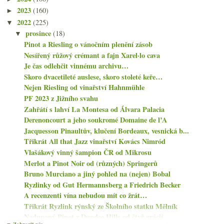
2023
(160)
►
2022
(225)
▼
prosince
(18)
▼
Pinot a Riesling o vánočním plenění zásob
Nesířený růžový crémant a fajn Xarel·lo cava
Je čas odlehčit vinnému archivu…
Skoro dvacetileté auslese, skoro stoleté keře…
Nejen Riesling od vinařství Hahnmühle
PF 2023 z Jižního svahu
Zahřátí s lahví La Montesa od Álvara Palacia
Derenoncourt a jeho soukromé Domaine de l’A
Jacquesson Pinaultův, klučení Bordeaux, vesnická b...
Třikrát All that Jazz vinařství Kovács Nimród
Vlašákový vinný šampion ČR od Mikrosu
Merlot a Pinot Noir od (různých) Springerů
Bruno Murciano a jiný pohled na (nejen) Bobal
Ryzlinky od Gut Hermannsberg a Friedrich Becker
A recenzenti vína nebudou mít co žrát…
Třikrát Ryzlink rýnský ze Školního statku Mělník
Nadupaný Pinot z Dundee Hills od čtyř grácií