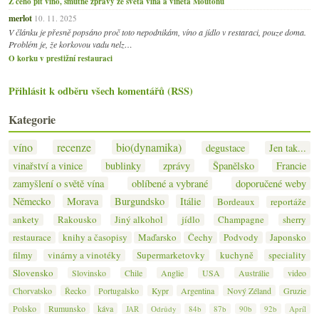
Z čeho pít víno, smutné zprávy ze světa vína a viněta Moutonu
merlot
10. 11. 2025
V článku je přesně popsáno proč toto nepodnikám, víno a jídlo v restaraci, pouze doma.
Problém je, že korkovou vadu nelz…
O korku v prestižní restauraci
Přihlásit k odběru všech komentářů (RSS)
Kategorie
víno
recenze
bio(dynamika)
degustace
Jen tak...
vinařství a vinice
bublinky
zprávy
Španělsko
Francie
zamyšlení o světě vína
oblíbené a vybrané
doporučené weby
Německo
Morava
Burgundsko
Itálie
Bordeaux
reportáže
ankety
Rakousko
Jiný alkohol
jídlo
Champagne
sherry
restaurace
knihy a časopisy
Maďarsko
Čechy
Podvody
Japonsko
filmy
vinárny a vinotéky
Supermarketovky
kuchyně
speciality
Slovensko
Slovinsko
Chile
Anglie
USA
Austrálie
video
Chorvatsko
Řecko
Portugalsko
Kypr
Argentina
Nový Zéland
Gruzie
Polsko
Rumunsko
káva
JAR
Odrůdy
84b
87b
90b
92b
Apríl