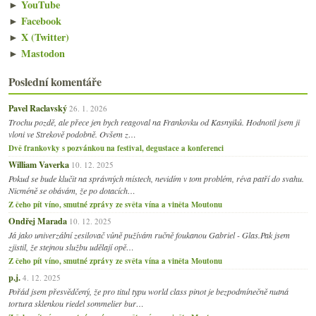
►
YouTube
►
Facebook
►
X (Twitter)
►
Mastodon
Poslední komentáře
Pavel Raclavský
26. 1. 2026
Trochu pozdě, ale přece jen bych reagoval na Frankovku od Kasnyiků. Hodnotil jsem ji
vloni ve Strekově podobně. Ovšem z…
Dvě frankovky s pozvánkou na festival, degustace a konferenci
William Vaverka
10. 12. 2025
Pokud se bude klučit na správných místech, nevidím v tom problém, réva patří do svahu.
Nicméně se obávám, že po dotacích…
Z čeho pít víno, smutné zprávy ze světa vína a viněta Moutonu
Ondřej Marada
10. 12. 2025
Já jako univerzální zesilovač vůně pužívám ručně foukanou Gabriel - Glas.Pak jsem
zjistil, že stejnou službu udělají opě…
Z čeho pít víno, smutné zprávy ze světa vína a viněta Moutonu
p.j.
4. 12. 2025
Pořád jsem přesvědčený, že pro titul typu world class pinot je bezpodmínečně nutná
tortura sklenkou riedel sommelier bur…