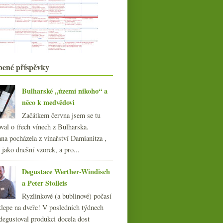
Renaissance Sauvignon Blanc od
Romana Fabiga
Krásný mladý Riesling od
Ratzenbergera
Chutná červená Rhôna s Coup de
cœur
srpna
(17)
bené příspěvky
►
července
(15)
►
června
(22)
►
Bulharské „území nikoho“ a
května
(21)
►
něco k medvědovi
dubna
(20)
►
Začátkem června jsem se tu
března
(23)
►
val o třech vínech z Bulharska.
února
(20)
►
na pocházela z vinařství Damianitza ,
ledna
(20)
►
ě jako dnešní vzorek, a pro...
020
(239)
Degustace Werther-Windisch
019
(238)
Parádní Mosela v podání
Immich-Batterieberg
a Peter Stolleis
018
(240)
Ryzlinkové (a bublinové) počasí
017
(240)
klepe na dveře! V posledních týdnech
016
(250)
degustoval produkci docela dost
015
(251)