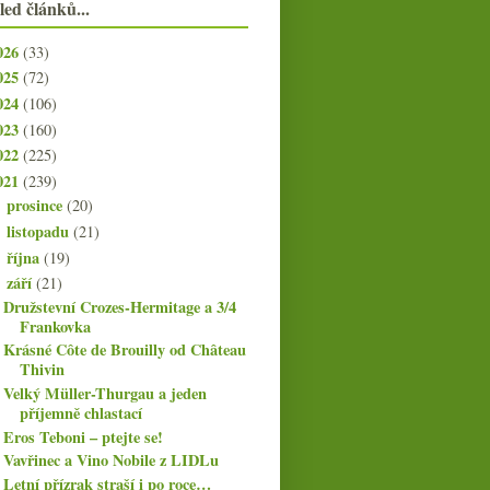
led článků...
026
(33)
025
(72)
024
(106)
023
(160)
022
(225)
021
(239)
prosince
(20)
►
listopadu
(21)
►
října
(19)
►
září
(21)
▼
Družstevní Crozes-Hermitage a 3/4
Frankovka
Krásné Côte de Brouilly od Château
Thivin
Velký Müller-Thurgau a jeden
příjemně chlastací
Eros Teboni – ptejte se!
Vavřinec a Vino Nobile z LIDLu
Letní přízrak straší i po roce…