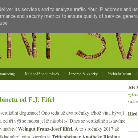
liver its services and to analyze traffic. Your IP address and u
rmance and security metrics to ensure quality of service, gener
use.
ponzoring
Kalendář ochutnávek
Inzerce & vzorky
Přebírání textů
Jste 
vybr
inetu od F.J. Eifel
strán
ertikální degustace! Ono teda už dva ročníky téhož vína bývají
Hled
 od tří výš se radost ještě násobí :-) Dnes se vertikálně zastavíme
Weingut Franz-Josef Eifel
vinařství
. A to s ročníky 2017 až
Trittenheimer Apotheke Riesling
ákladního“ vína, kterým je