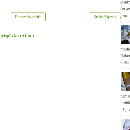
článk
červe
jsem 
Domovská stránka
Starší příspěvek
příspěvku (Atom)
prodl
Rakou
oběhl
nemal
probl
už pře