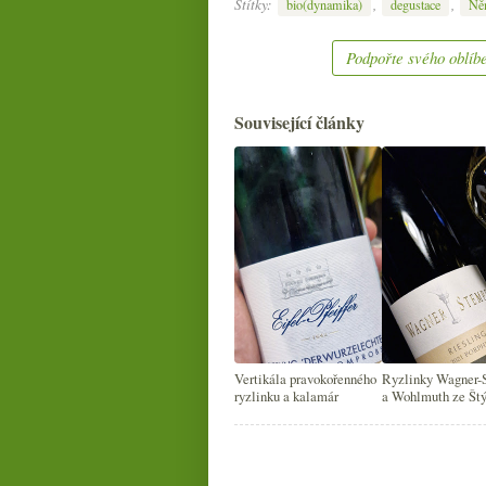
Štítky:
,
,
bio(dynamika)
degustace
Ně
Podpořte svého oblíbe
Související články
Vertikála pravokořenného
Ryzlinky Wagner-
ryzlinku a kalamár
a Wohlmuth ze Štý