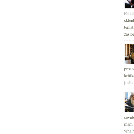
Patla
sklen
temati
zaslou
prosa
kritik
jméno
covid
mám r
vína h