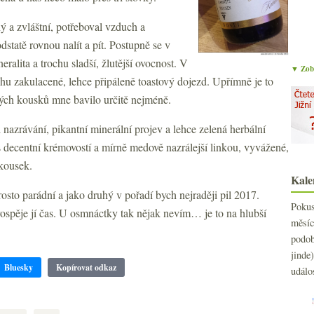
 a zvláštní, potřeboval vzduch a
statě rovnou nalít a pít. Postupně se v
ralita a trochu sladší, žlutější ovocnost. V
▼ Zobr
ochu zakulacené, lehce připáleně toastový dojezd. Upřímně je to
ých kousků mne bavilo určitě nejméně.
nazrávání, pikantní minerální projev a lehce zelená herbální
é s decentní krémovostí a mírně medově nazrálejší linkou, vyvážené,
kousek.
Kale
sto parádní a jako druhý v pořadí bych nejraději pil 2017.
Poku
rospěje jí čas. U osmnáctky tak nějak nevím… je to na hlubší
měs
podo
jind
Bluesky
Kopírovat odkaz
událo