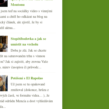
Moutonu
l jsem teď na sociálky video s vinnými
kami a chtěl ho odkázat na blog na
cký článek, ale zjistil, že by si
žil aktua...
Stopětibodovka a jak se
umístit na vrcholu
Doba je zlá. Jak se chcete
dit na saturovaném trhu s vinnou
ou? Jak si zajistit, aby zrovna Vaše
, název časopisu či průvodc...
Potěšení s El Rapolao
Už jsem se tu opakovaně
zmiňoval (dokonce, hrůza z
ových časů, ve formátu videa… ), že
ád odrůdu Mencía a dost vyhledávám
la...