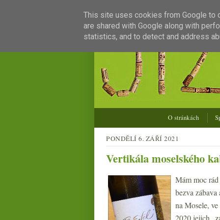
This site uses cookies from Google to de
are shared with Google along with perfo
statistics, and to detect and address ab
O stránkách
S
PONDĚLÍ 6. ZÁŘÍ 2021
Vertikála moselského kab
Mám moc rád v
bezva zábava a
na Mosele, ve 
2020 jejich „z