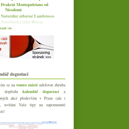
Dvakrát Montepulciano od
Nicodemi
Naturální zábavné Lambrusco
Závodnická jižní Rhôna
Ryzlink z Bzence s 95 body od
azit vše
Decanteru
Nový Vinograf a Bandol od
Gaussena
Výtečný Blanc de Blancs a chutné
Sylvánské
Auxey-Duresses od Jadota a
habánský pinot
ndář degustací
Oranžová Malvazija a fajn bádenský
Pinot
tomto místě
sím se na
udržovat zhruba
Výrazné změny v předpisech pro
sherry
kalendář degustací
íc dopředu
a
Tratě salonu, zlatí z DWWA,
bných akcí především v Praze (ale i
Francie -29 %, Družstv...
e), uvítám Vaše tipy na zapomenuté
Vídeňský Gemischter Satz a
sti!
klasický veltlín
Vertikála moselského kabinetu od
F.J. Eifel