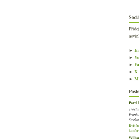
Sociá
Přide
novin
►
In
►
Yo
►
Fa
►
X 
►
Ma
Posl
Pavel
Trochu
Franko
Streko
Dvě fr
konfer
Willi