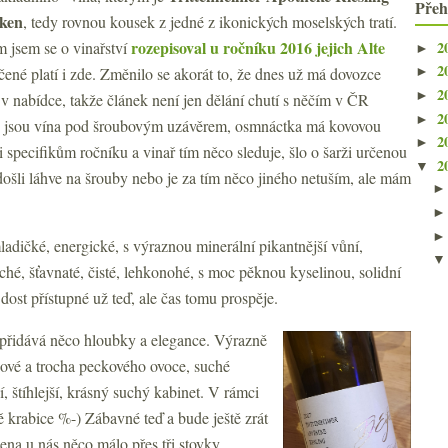
Přeh
cken
, tedy rovnou kousek z jedné z ikonických moselských tratí.
rozepisoval u ročníku 2016 jejich Alte
2
 jsem se o vinařství
►
2
ečené platí i zde. Změnilo se akorát to, že dnes už má dovozce
►
2
►
v nabídce, takže článek není jen dělání chutí s něčím v ČR
2
►
 jsou vína pod šroubovým uzávěrem, osmnáctka má kovovou
2
►
 specifikům ročníku a vinař tím něco sleduje, šlo o šarži určenou
2
▼
 došli láhve na šrouby nebo je za tím něco jiného netuším, ale mám
ladičké, energické, s výraznou minerální pikantnější vůní,
Suché, šťavnaté, čisté, lehkonohé, s moc pěknou kyselinou, solidní
 dost přístupné už teď, ale čas tomu prospěje.
le přidává něco hloubky a elegance. Výrazně
usové a trocha peckového ovoce, suché
í, štíhlejší, krásný suchý kabinet. V rámci
vě krabice %-) Zábavné teď a bude ještě zrát
ena u nás něco málo přes tři stovky.