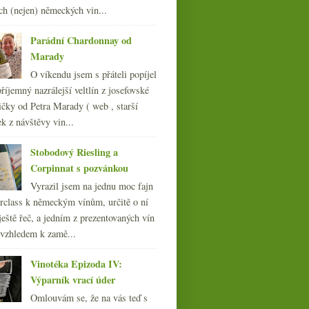
ch (nejen) německých vin...
014
(254)
013
(249)
Parádní Chardonnay od
012
(254)
Marady
011
(252)
O víkendu jsem s přáteli popíjel
010
(249)
říjemný nazrálejší veltlín z josefovské
009
(249)
čky od Petra Marady ( web , starší
008
(270)
ek z návštěvy vin...
007
(108)
Stobodový Riesling a
Corpinnat s pozvánkou
Vyrazil jsem na jednu moc fajn
rclass k německým vínům, určitě o ní
ještě řeč, a jedním z prezentovaných vín
 vzhledem k zamě...
Vinotéka Epizoda IV:
Výparník vrací úder
Omlouvám se, že na vás teď s