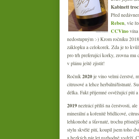
Kabinett tro
Před nedávnem
Reben
, vše ř
CCVino
vína 
nedostupným :-) Krom ročníku 2018
záklopku a celokorek. Zda je to kvůli
pro trh preferující korky, zrovna mu
v plánu ještě zjistit!
2020
Ročník
je víno velmi čerstvé, m
citrusové a lehce herbální/listnaté. 
délka. Fakt příjemné osvěžující pití a
2019
neztrácí příliš na čerstvosti, a
minerální a kořenitě břidlicové, citr
lehkonohé a šťavnaté, trochu přísnějš
stylu skvělé pití, koupil jsem toho d
a hezkých pár let rozhodně vydrží. C