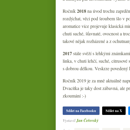
2018
Ročník
na úvod trochu zaprděný
rozdýchat, věci pod šroubem šlo v pod
aromatice více projevuje klasická mine
chuti suché, šťavnaté, ovocnost a tr
takové nějak rozházené a z ochutnan
2017
stále svěží s lehkými známkami 
linka, v chuti lehčí, suché, citrusov
s dobrou délkou. Veskrze povedený 
Ročník 2019 je za mně aktuálně napro
Dvacítka je taky dost zábavná, ale p
zkoumání :-)
Sdílet na Facebooku
Sdílet na X
Vystavil
Jan Čeřovský