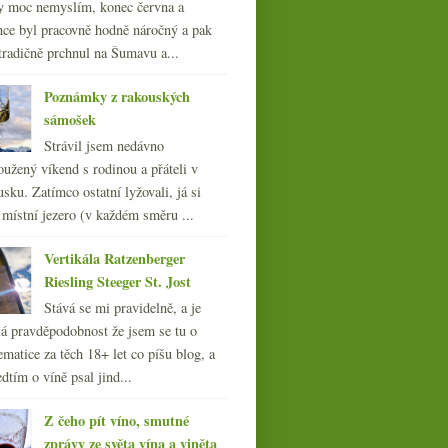
y moc nemyslím, konec června a
nce byl pracovně hodně náročný a pak
tradičně prchnul na Šumavu a...
Poznámky z rakouských
sámošek
Strávil jsem nedávno
oužený víkend s rodinou a přáteli v
sku. Zatímco ostatní lyžovali, já si
 místní jezero (v každém směru ...
Vertikála Ratzenberger
Riesling Steeger St. Jost
Stává se mi pravidelně, a je
á pravděpodobnost že jsem se tu o
ematice za těch 18+ let co píšu blog, a
dtím o víně psal jind...
Z čeho pít víno, smutné
zprávy ze světa vína a viněta