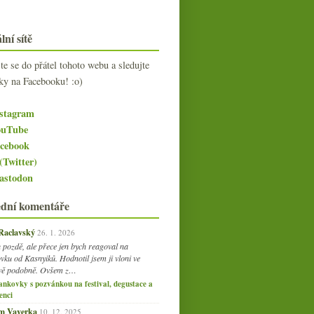
lní sítě
jte se do přátel tohoto webu a sledujte
ky na Facebooku! :o)
stagram
uTube
cebook
(Twitter)
stodon
ední komentáře
 Raclavský
26. 1. 2026
 pozdě, ale přece jen bych reagoval na
vku od Kasnyiků. Hodnotil jsem ji vloni ve
vě podobně. Ovšem z…
ankovky s pozvánkou na festival, degustace a
enci
am Vaverka
10. 12. 2025