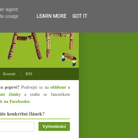
ser-agent
ate usage
LEARN MORE
GOT IT
Kontakt
RSS
tu poprvé?
oblíbené a
Podívejte se na
ané články
a staňte se fanouškem
na Facebooku
ek
.
áte konkrétní článek?