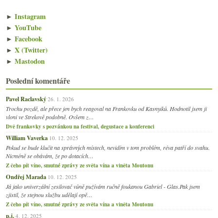
►
Instagram
►
YouTube
►
Facebook
►
X (Twitter)
►
Mastodon
Poslední komentáře
Pavel Raclavský
26. 1. 2026
Trochu pozdě, ale přece jen bych reagoval na Frankovku od Kasnyiků. Hodnotil jsem ji
vloni ve Strekově podobně. Ovšem z…
Dvě frankovky s pozvánkou na festival, degustace a konferenci
William Vaverka
10. 12. 2025
Pokud se bude klučit na správných místech, nevidím v tom problém, réva patří do svahu.
Nicméně se obávám, že po dotacích…
Z čeho pít víno, smutné zprávy ze světa vína a viněta Moutonu
Ondřej Marada
10. 12. 2025
Já jako univerzální zesilovač vůně pužívám ručně foukanou Gabriel - Glas.Pak jsem
zjistil, že stejnou službu udělají opě…
Z čeho pít víno, smutné zprávy ze světa vína a viněta Moutonu
p.j.
4. 12. 2025