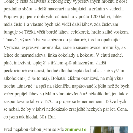
Tohle je čistá Malvasia z ekologicky vypěstovaných hroznů z dost
pozdního sběru, s delší macerací na slupkách a zráním v sudech.
Připravují ji jen v dobrých ročnících a v počtu 1200 lahví, tahle
měla číslo 1 a vlastně bych rád viděl další láhev, zda číslování
funguje :-) Těžká větší bordó láhev, celokorek, hrdlo zalité voskem.
Tmavší, výrazná barva směrem do jantarové, trochu opalizující.
Výrazná, expresivní aromatika, zralé a sušené ovoce, meruňky, až
lehce do marmeládova, linka čokolády a kokosu. V chuti suché,
plné, intezivní, teplejší, s tříslem spíš uhlazeným, sladší
peckovinové ovocnost, hodně dlouhá teplá dochuť s jasně vyšším
alkoholem (15 % to má). Bohatší, efektní oranžové, na můj vkus
trochu „únavné“ a spíš na skleničku napárované k jídlu než že bych
večer popíjel láhev :-) Mám víno otevřené už několik dní, jen tak v
zašpuntované lahvi v 12˚C, a projev se téměř nemění. Takže bych
se nebál, že by v lahvi nedokázalo zrát ještě hezkých pár let. Cena,
co jsem tak hledal, 30+ Eur.
zmiňoval o
Před nějakou dobou jsem se zde