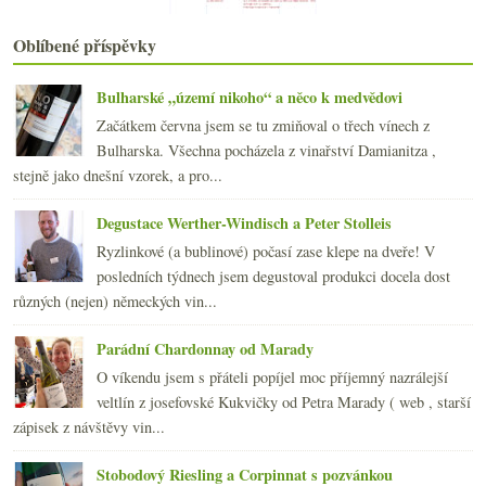
2019
(238)
►
2018
(240)
►
Oblíbené příspěvky
2017
(240)
►
2016
(250)
►
Bulharské „území nikoho“ a něco k medvědovi
2015
(251)
►
Začátkem června jsem se tu zmiňoval o třech vínech z
2014
(254)
►
Bulharska. Všechna pocházela z vinařství Damianitza ,
2013
(249)
►
stejně jako dnešní vzorek, a pro...
2012
(254)
►
2011
(252)
►
Degustace Werther-Windisch a Peter Stolleis
2010
(249)
►
Ryzlinkové (a bublinové) počasí zase klepe na dveře! V
2009
(249)
►
posledních týdnech jsem degustoval produkci docela dost
2008
(270)
►
různých (nejen) německých vin...
2007
(108)
►
Parádní Chardonnay od Marady
O víkendu jsem s přáteli popíjel moc příjemný nazrálejší
veltlín z josefovské Kukvičky od Petra Marady ( web , starší
zápisek z návštěvy vin...
Stobodový Riesling a Corpinnat s pozvánkou