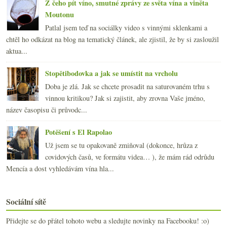
Z čeho pít víno, smutné zprávy ze světa vína a viněta
Moutonu
Patlal jsem teď na sociálky video s vinnými sklenkami a
chtěl ho odkázat na blog na tematický článek, ale zjistil, že by si zasloužil
aktua...
Stopětibodovka a jak se umístit na vrcholu
Doba je zlá. Jak se chcete prosadit na saturovaném trhu s
vinnou kritikou? Jak si zajistit, aby zrovna Vaše jméno,
název časopisu či průvodc...
Potěšení s El Rapolao
Už jsem se tu opakovaně zmiňoval (dokonce, hrůza z
covidových časů, ve formátu videa… ), že mám rád odrůdu
Mencía a dost vyhledávám vína hla...
Sociální sítě
Přidejte se do přátel tohoto webu a sledujte novinky na Facebooku! :o)