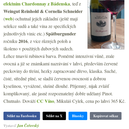
efektním Chardonnay z Bádenska
, teď z
Weingut Reinhold & Cornelia Schneider
web
(
) ochutnal jejich základní (ještě mají
selekce sudů a také vína ze specifických
Spätburgunder
jednotlivých vinic etc.)
2016
ročníku
, z více různých poloh a
školeno v použitých dubových sudech.
Lehce tmavší rubínová barva. Poměrně intenzivní vůně, zrale
ovocná a již se známkami nazrávání v lahvi, především červené
peckoviny do třešní, hezky zapracované dřevo, klasika. Suché,
čisté, středně plné, se sladší červenou ovocností a dobrou
kyselinou, vyvážené, slušně dlouhé. Příjemný, nijak zvlášť
komplikovaný, ale jasně rozpoznatelný dobře udělaný Pinot.
CC Víno
Chutnalo. Dováží
, Mikuláš Cylek, cena po lahvi 365 Kč.
Sdílet na Facebooku
Sdílet na X
Bluesky
Kopírovat odkaz
Vystavil
Jan Čeřovský