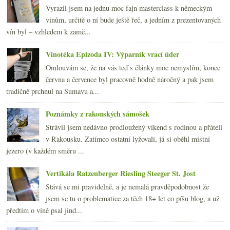
Vyrazil jsem na jednu moc fajn masterclass k německým
vínům, určitě o ní bude ještě řeč, a jedním z prezentovaných
vín byl – vzhledem k zamě...
Vinotéka Epizoda IV: Výparník vrací úder
Omlouvám se, že na vás teď s články moc nemyslím, konec
června a července byl pracovně hodně náročný a pak jsem
tradičně prchnul na Šumavu a...
Poznámky z rakouských sámošek
Strávil jsem nedávno prodloužený víkend s rodinou a přáteli
v Rakousku. Zatímco ostatní lyžovali, já si oběhl místní
jezero (v každém směru ...
Vertikála Ratzenberger Riesling Steeger St. Jost
Stává se mi pravidelně, a je nemalá pravděpodobnost že
jsem se tu o problematice za těch 18+ let co píšu blog, a už
předtím o víně psal jind...