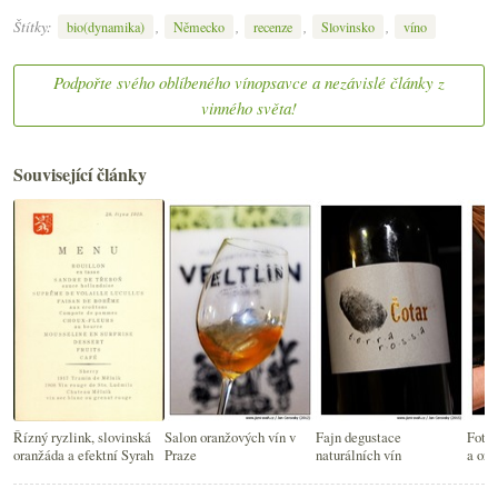
Štítky:
,
,
,
,
bio(dynamika)
Německo
recenze
Slovinsko
víno
Podpořte svého oblíbeného vínopsavce a nezávislé články z
vinného světa!
Související články
Řízný ryzlink, slovinská
Salon oranžových vín v
Fajn degustace
Fotop
oranžáda a efektní Syrah
Praze
naturálních vín
a ora