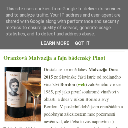
This site uses cookies from Google to deliver its services
and to analyze traffic. Your IP address and user-agent are
shared with Google along with performance and security
metrics to ensure quality of service, generate usage
statistics, and to detect and address abuse.
☰ Menu
LEARN MORE
GOT IT
PÁTEK 10. ZÁŘÍ 2021
Oranžová Malvazija a fajn bádenský Pinot
Malvazija Dora
Dostala se ke mně láhev
2015
ze Slovinské části Istrie od rodinného
Bordon
web
vinařství
(
) založeného v roce
1985, prý jako první soukromé vinařství v
oblasti, a dnes v rukou Borise a Evy
Bordon. V poslední době jsem oranžádám a
podobným záležitostem moc pozornosti
nevěnoval, ale třeba to zas napravím :-)