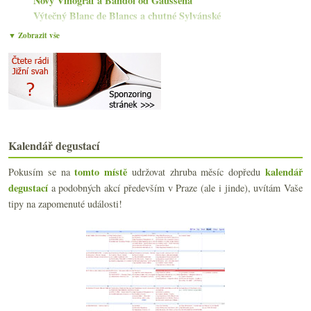
Nový Vinograf a Bandol od Gaussena
Výtečný Blanc de Blancs a chutné Sylvánské
Auxey-Duresses od Jadota a habánský pinot
▼ Zobrazit vše
Oranžová Malvazija a fajn bádenský Pinot
Výrazné změny v předpisech pro sherry
Tratě salonu, zlatí z DWWA, Francie -29 %, Družstv...
Vídeňský Gemischter Satz a klasický veltlín
Vertikála moselského kabinetu od F.J. Eifel
Renaissance Sauvignon Blanc od Romana Fabiga
Krásný mladý Riesling od Ratzenbergera
Kalendář degustací
Chutná červená Rhôna s Coup de cœur
srpna
(17)
►
tomto místě
kalendář
Pokusím se na
udržovat zhruba měsíc dopředu
července
(15)
degustací
►
a podobných akcí především v Praze (ale i jinde), uvítám Vaše
června
(22)
►
tipy na zapomenuté události!
května
(21)
►
dubna
(20)
►
března
(23)
►
února
(20)
►
ledna
(20)
►
2020
(239)
►