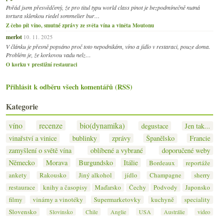
Pořád jsem přesvědčený, že pro titul typu world class pinot je bezpodmínečně nutná
tortura sklenkou riedel sommelier bur…
Z čeho pít víno, smutné zprávy ze světa vína a viněta Moutonu
merlot
10. 11. 2025
V článku je přesně popsáno proč toto nepodnikám, víno a jídlo v restaraci, pouze doma.
Problém je, že korkovou vadu nelz…
O korku v prestižní restauraci
Přihlásit k odběru všech komentářů (RSS)
Kategorie
víno
recenze
bio(dynamika)
degustace
Jen tak...
vinařství a vinice
bublinky
zprávy
Španělsko
Francie
zamyšlení o světě vína
oblíbené a vybrané
doporučené weby
Německo
Morava
Burgundsko
Itálie
Bordeaux
reportáže
ankety
Rakousko
Jiný alkohol
jídlo
Champagne
sherry
restaurace
knihy a časopisy
Maďarsko
Čechy
Podvody
Japonsko
filmy
vinárny a vinotéky
Supermarketovky
kuchyně
speciality
Slovensko
Slovinsko
Chile
Anglie
USA
Austrálie
video