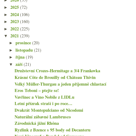
►
2025
(72)
►
2024
(106)
►
2023
(160)
►
2022
(225)
►
2021
(239)
▼
prosince
(20)
►
listopadu
(21)
►
října
(19)
►
září
(21)
▼
Družstevní Crozes-Hermitage a 3/4 Frankovka
Krásné Côte de Brouilly od Château Thivin
Velký Müller-Thurgau a jeden příjemně chlastací
Eros Teboni – ptejte se!
Vavřinec a Vino Nobile z LIDLu
Letní přízrak straší i po roce…
Dvakrát Montepulciano od Nicodemi
Naturální zábavné Lambrusco
Závodnická jižní Rhôna
Ryzlink z Bzence s 95 body od Decanteru