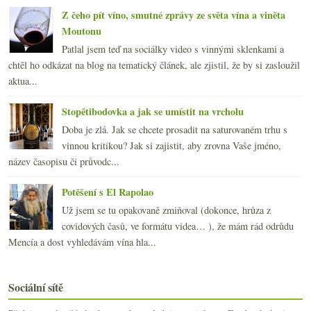
Z čeho pít víno, smutné zprávy ze světa vína a viněta
Moutonu
Patlal jsem teď na sociálky video s vinnými sklenkami a
chtěl ho odkázat na blog na tematický článek, ale zjistil, že by si zasloužil
aktua...
Stopětibodovka a jak se umístit na vrcholu
Doba je zlá. Jak se chcete prosadit na saturovaném trhu s
vinnou kritikou? Jak si zajistit, aby zrovna Vaše jméno,
název časopisu či průvodc...
Potěšení s El Rapolao
Už jsem se tu opakovaně zmiňoval (dokonce, hrůza z
covidových časů, ve formátu videa… ), že mám rád odrůdu
Mencía a dost vyhledávám vína hla...
Sociální sítě