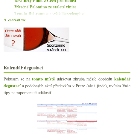
Devítiletý Pinot z Čech pro radost
Výtečné Palomino ze staleté vinice
Tenuta Beltrame a skvělé Tazzelenghe
Něco se děje tam kde šumí Cava
▼ Zobrazit vše
Chutné Prosecco a naturální Podfuck
Výtečný Pinot Noir z Rheingau od divoké kočky
Suché Fino z Lidlu
Proč nedávat víno do mrazáku
Neuburské a Chardonnay od Charváta
Brut a dokonalá vada od Sorelle Bronca
7x Experimentální vinařství Trejbal
Kalendář degustací
Còlfondo Agricolo a jedno Gavi
DNA Meunieru s lahví v nové restauraci
tomto místě
kalendář
Pokusím se na
udržovat zhruba měsíc dopředu
Mladá Menciá a příjemný Riesling
degustací
a podobných akcí především v Praze (ale i jinde), uvítám Vaše
Výtečné Fino del Puerto
tipy na zapomenuté události!
Mlaďoši od Martina Vajčnera
května
(21)
►
dubna
(20)
►
března
(23)
►
února
(20)
►
ledna
(20)
►