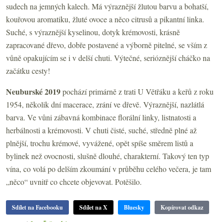
sudech na jemných kalech. Má výraznější žlutou barvu a bohatší,
kouřovou aromatiku, žluté ovoce a něco citrusů a pikantní linka.
Suché, s výraznější kyselinou, dotyk krémovosti, krásně
zapracované dřevo, dobře postavené a výborně pitelné, se vším z
vůně opakujícím se i v delší chuti. Výtečné, serióznější cháčko na
začátku cesty!
Neuburské 2019
pochází primárně z trati U Větřáku a keřů z roku
1954, několik dní macerace, zrání ve dřevě. Výraznější, nazlátlá
barva. Ve vůni zábavná kombinace florální linky, listnatosti a
herbálnosti a krémovosti. V chuti čisté, suché, středně plné až
plnější, trochu krémové, vyvážené, opět spíše směrem listů a
bylinek než ovocnosti, slušně dlouhé, charakterní. Takový ten typ
vína, co volá po delším zkoumání v průběhu celého večera, je tam
„něco“ uvnitř co chcete objevovat. Potěšilo.
Sdílet na Facebooku
Sdílet na X
Bluesky
Kopírovat odkaz