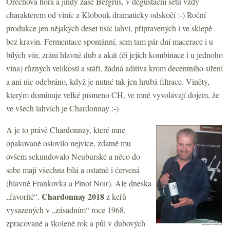
Ořechová hora a jindy zase Bergrus, v degustační setu vždy
charakterem od vinic z Klobouk dramaticky odskočí :-) Roční
produkce jen nějakých deset tisíc lahví, připravených i ve sklepě
bez kravin. Fermentace spontánní, sem tam pár dní macerace i u
bílých vín, zrání hlavně dub a akát (či jejich kombinace i u jednoho
vína) různých velikostí a stáří, žádná aditiva krom decentního síření
a ani nic odebráno, když je nutné tak jen hrubá filtrace. Viněty,
kterým dominuje velké písmeno CH, ve mně vyvolávají dojem, že
ve všech lahvích je Chardonnay :-)
A je to právě Chardonnay, které mne
opakovaně oslovilo nejvíce, zdatně mu
ovšem sekundovalo Neuburské a něco do
sebe mají všechna bílá a ostatně i červená
(hlavně Frankovka a Pinot Noir). Ale dneska
Chardonnay 2018
„favorité“.
z keřů
vysazených v „zásadním“ roce 1968,
zpracované a školené rok a půl v dubových