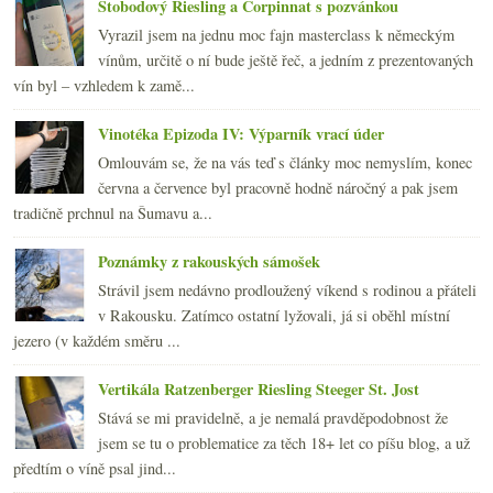
Stobodový Riesling a Corpinnat s pozvánkou
Vyrazil jsem na jednu moc fajn masterclass k německým
vínům, určitě o ní bude ještě řeč, a jedním z prezentovaných
vín byl – vzhledem k zamě...
Vinotéka Epizoda IV: Výparník vrací úder
Omlouvám se, že na vás teď s články moc nemyslím, konec
června a července byl pracovně hodně náročný a pak jsem
tradičně prchnul na Šumavu a...
Poznámky z rakouských sámošek
Strávil jsem nedávno prodloužený víkend s rodinou a přáteli
v Rakousku. Zatímco ostatní lyžovali, já si oběhl místní
jezero (v každém směru ...
Vertikála Ratzenberger Riesling Steeger St. Jost
Stává se mi pravidelně, a je nemalá pravděpodobnost že
jsem se tu o problematice za těch 18+ let co píšu blog, a už
předtím o víně psal jind...