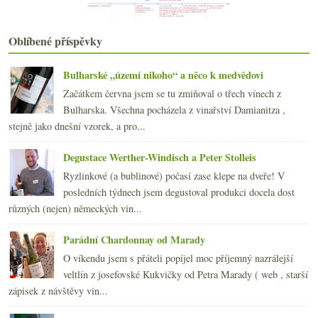
2020
(239)
►
2019
(238)
►
Oblíbené příspěvky
2018
(240)
►
2017
(240)
►
Bulharské „území nikoho“ a něco k medvědovi
2016
(250)
►
Začátkem června jsem se tu zmiňoval o třech vínech z
2015
(251)
►
Bulharska. Všechna pocházela z vinařství Damianitza ,
2014
(254)
►
stejně jako dnešní vzorek, a pro...
2013
(249)
►
2012
(254)
►
Degustace Werther-Windisch a Peter Stolleis
2011
(252)
►
Ryzlinkové (a bublinové) počasí zase klepe na dveře! V
2010
(249)
►
posledních týdnech jsem degustoval produkci docela dost
2009
(249)
►
různých (nejen) německých vin...
2008
(270)
►
2007
(108)
►
Parádní Chardonnay od Marady
O víkendu jsem s přáteli popíjel moc příjemný nazrálejší
veltlín z josefovské Kukvičky od Petra Marady ( web , starší
zápisek z návštěvy vin...