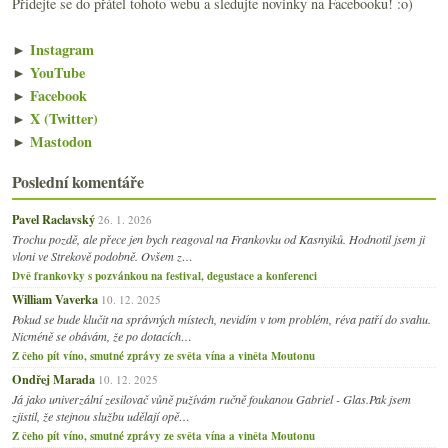
Přidejte se do přátel tohoto webu a sledujte novinky na Facebooku! :o)
►
Instagram
►
YouTube
►
Facebook
►
X (Twitter)
►
Mastodon
Poslední komentáře
Pavel Raclavský
26. 1. 2026
Trochu pozdě, ale přece jen bych reagoval na Frankovku od Kasnyiků. Hodnotil jsem ji
vloni ve Strekově podobně. Ovšem z…
Dvě frankovky s pozvánkou na festival, degustace a konferenci
William Vaverka
10. 12. 2025
Pokud se bude klučit na správných místech, nevidím v tom problém, réva patří do svahu.
Nicméně se obávám, že po dotacích…
Z čeho pít víno, smutné zprávy ze světa vína a viněta Moutonu
Ondřej Marada
10. 12. 2025
Já jako univerzální zesilovač vůně pužívám ručně foukanou Gabriel - Glas.Pak jsem
zjistil, že stejnou službu udělají opě…
Z čeho pít víno, smutné zprávy ze světa vína a viněta Moutonu