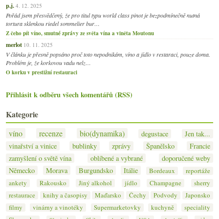
p.j.
4. 12. 2025
Pořád jsem přesvědčený, že pro titul typu world class pinot je bezpodmínečně nutná
tortura sklenkou riedel sommelier bur…
Z čeho pít víno, smutné zprávy ze světa vína a viněta Moutonu
merlot
10. 11. 2025
V článku je přesně popsáno proč toto nepodnikám, víno a jídlo v restaraci, pouze doma.
Problém je, že korkovou vadu nelz…
O korku v prestižní restauraci
Přihlásit k odběru všech komentářů (RSS)
Kategorie
víno
recenze
bio(dynamika)
degustace
Jen tak...
vinařství a vinice
bublinky
zprávy
Španělsko
Francie
zamyšlení o světě vína
oblíbené a vybrané
doporučené weby
Německo
Morava
Burgundsko
Itálie
Bordeaux
reportáže
ankety
Rakousko
Jiný alkohol
jídlo
Champagne
sherry
restaurace
knihy a časopisy
Maďarsko
Čechy
Podvody
Japonsko
filmy
vinárny a vinotéky
Supermarketovky
kuchyně
speciality