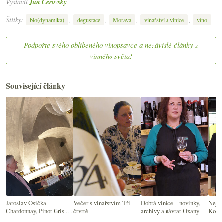
Vystavil
Jan Čeřovský
Štítky:
,
,
,
,
bio(dynamika)
degustace
Morava
vinařství a vinice
víno
Podpořte svého oblíbeného vínopsavce a nezávislé články z
vinného světa!
Související články
Jaroslav Osička –
Večer s vinařstvím Tři
Dobrá vinice – novinky,
Nejen
Chardonnay, Pinot Gris a
čtvrtě
archivy a návrat Oxany
Koča
další radosti z Velkých