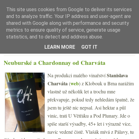
This site uses cookies from Google to deliver its services
and to analyze traffic. Your IP address and user-agent are
shared with Google along with performance and security
metrics to ensure quality of service, generate usage
statistics, and to detect and address abuse.
☰ Menu
LEARN MORE
GOT IT
ČTVRTEK 10. ČERVNA 2021
Neuburské a Chardonnay od Charváta
Stanislava
Na produkci malého vinařství
Charváta
web
(
) z Klobouk u Brna narážím
vlastně už několik let a trochu mne
překvapuje, pokud tedy nehledám špatně, že
jsem tu ještě nic nepsal. Asi hektar a půl
vinic, trati U Větřáku a Pod Plunary. Jde o
spíše starší výsadby, 45+ let i výrazně více,
navíc vedené čistě. Vlašák mívá z Pálavy, tu