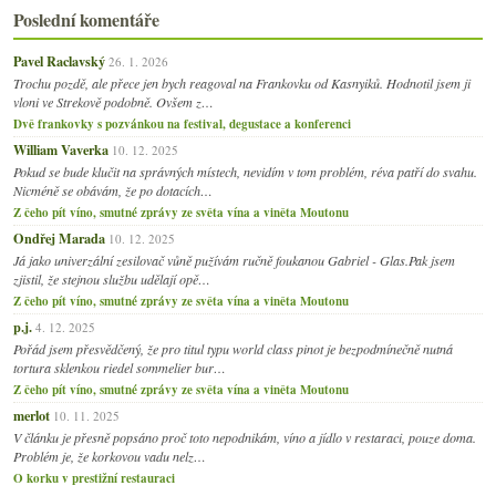
Poslední komentáře
Pavel Raclavský
26. 1. 2026
Trochu pozdě, ale přece jen bych reagoval na Frankovku od Kasnyiků. Hodnotil jsem ji
vloni ve Strekově podobně. Ovšem z…
Dvě frankovky s pozvánkou na festival, degustace a konferenci
William Vaverka
10. 12. 2025
Pokud se bude klučit na správných místech, nevidím v tom problém, réva patří do svahu.
Nicméně se obávám, že po dotacích…
Z čeho pít víno, smutné zprávy ze světa vína a viněta Moutonu
Ondřej Marada
10. 12. 2025
Já jako univerzální zesilovač vůně pužívám ručně foukanou Gabriel - Glas.Pak jsem
zjistil, že stejnou službu udělají opě…
Z čeho pít víno, smutné zprávy ze světa vína a viněta Moutonu
p.j.
4. 12. 2025
Pořád jsem přesvědčený, že pro titul typu world class pinot je bezpodmínečně nutná
tortura sklenkou riedel sommelier bur…
Z čeho pít víno, smutné zprávy ze světa vína a viněta Moutonu
merlot
10. 11. 2025
V článku je přesně popsáno proč toto nepodnikám, víno a jídlo v restaraci, pouze doma.
Problém je, že korkovou vadu nelz…
O korku v prestižní restauraci