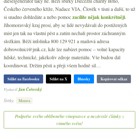
dieselgenerátor taky ne. Běží sbírky Diecézní charity Brno,
Českého červeného kříže, Nadace VIA, Člověk v tísni a další, to už
zacílíte nějak konkrétněji
si snadno dohledáte a nebo pomoc
.
Jihomoravský kraj prosí, aby se lidé nevydávali do postižených
míst jen tak na vlastní pěst a zatím nechali prostor záchranným
složkám. Běží infolinka 800 129 921 a mailová adresa
dobrovolníci@jmk.cz
, kde lze nabízet pomoc – volné kapacity
lidské, technické, jakékoliv zdroje materiálu. Vše budou dál
koordinovat. Držím pěsti a přeji všem hodně sil…
Sdílet na Facebooku
Sdílet na X
Bluesky
Kopírovat odkaz
Vystavil
Jan Čeřovský
Štítky:
Morava
Podpořte svého oblíbeného vínopsavce a nezávislé články z
vinného světa!