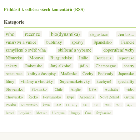
Přihlásit k odběru všech komentářů (RSS)
Kategorie
víno
recenze
bio(dynamika)
degustace
Jen tak...
vinařství a vinice
bublinky
zprávy
Španělsko
Francie
zamyšlení o světě vína
oblíbené a vybrané
doporučené weby
Německo
Morava
Burgundsko
Itálie
Bordeaux
reportáže
ankety
Rakousko
Jiný alkohol
jídlo
Champagne
sherry
restaurace
knihy a časopisy
Maďarsko
Čechy
Podvody
Japonsko
filmy
vinárny a vinotéky
Supermarketovky
kuchyně
speciality
Slovensko
Slovinsko
Chile
Anglie
USA
Austrálie
video
Chorvatsko
Řecko
Portugalsko
Kypr
Argentina
Nový Zéland
Gruzie
Polsko
Rumunsko
káva
JAR
Odrůdy
84b
87b
90b
92b
Apríl
Izrael
Lotyšsko
Mexiko
Ukrajina
Urugay
Čína
Švýcarsko