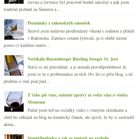
června a července byl pracovně hodně náročný a pak jsem
tradičně prchnul na Šumavu a...
Poznámky z rakouských sámošek
Strávil jsem nedávno prodloužený víkend s rodinou a přáteli
v Rakousku. Zatímco ostatní lyžovali, já si oběhl místní
jezero (v každém směru ...
Vertikála Ratzenberger Riesling Steeger St. Jost
Stává se mi pravidelně, a je nemalá pravděpodobnost že
jsem se tu o problematice za těch 18+ let co píšu blog, a už
předtím o víně psal jind...
Z čeho pít víno, smutné zprávy ze světa vína a viněta
Moutonu
Patlal jsem teď na sociálky video s vinnými sklenkami a
chtěl ho odkázat na blog na tematický článek, ale zjistil, že by si zasloužil
aktua...
Stopětibodovka a jak se umístit na vrcholu