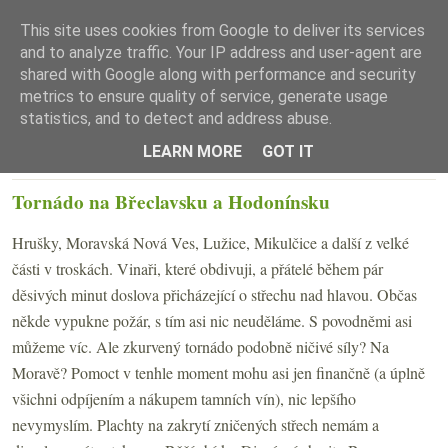
This site uses cookies from Google to deliver its services
and to analyze traffic. Your IP address and user-agent are
shared with Google along with performance and security
metrics to ensure quality of service, generate usage
statistics, and to detect and address abuse.
☰ Menu
LEARN MORE
GOT IT
PÁTEK 25. ČERVNA 2021
Tornádo na Břeclavsku a Hodonínsku
Hrušky, Moravská Nová Ves, Lužice, Mikulčice a další z velké
části v troskách. Vinaři, které obdivuji, a přátelé během pár
děsivých minut doslova přicházející o střechu nad hlavou. Občas
někde vypukne požár, s tím asi nic neuděláme. S povodněmi asi
můžeme víc. Ale zkurvený tornádo podobně ničivé síly? Na
Moravě? Pomoct v tenhle moment mohu asi jen finančně (a úplně
všichni odpíjením a nákupem tamních vín), nic lepšího
nevymyslím. Plachty na zakrytí zničených střech nemám a