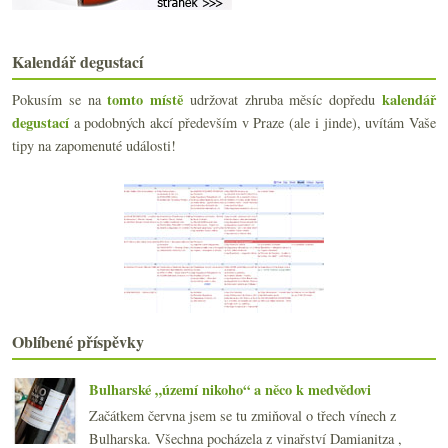
Neuburské a Chardonnay od Charváta
Brut a dokonalá vada od Sorelle Bronca
7x Experimentální vinařství Trejbal
Kalendář degustací
Còlfondo Agricolo a jedno Gavi
DNA Meunieru s lahví v nové restauraci
tomto místě
kalendář
Pokusím se na
udržovat zhruba měsíc dopředu
Mladá Menciá a příjemný Riesling
degustací
a podobných akcí především v Praze (ale i jinde), uvítám Vaše
Výtečné Fino del Puerto
tipy na zapomenuté události!
Mlaďoši od Martina Vajčnera
května
(21)
►
dubna
(20)
►
března
(23)
►
února
(20)
►
ledna
(20)
►
2020
(239)
►
2019
(238)
►
Oblíbené příspěvky
2018
(240)
►
2017
(240)
►
Bulharské „území nikoho“ a něco k medvědovi
2016
(250)
►
Začátkem června jsem se tu zmiňoval o třech vínech z
2015
(251)
►
Bulharska. Všechna pocházela z vinařství Damianitza ,