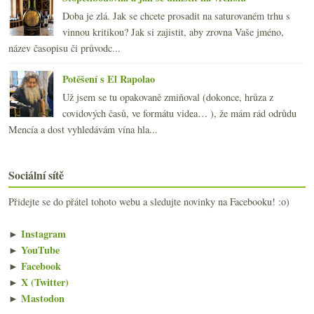
Doba je zlá. Jak se chcete prosadit na saturovaném trhu s
vinnou kritikou? Jak si zajistit, aby zrovna Vaše jméno,
název časopisu či průvodc...
Potěšení s El Rapolao
Už jsem se tu opakovaně zmiňoval (dokonce, hrůza z
covidových časů, ve formátu videa… ), že mám rád odrůdu
Mencía a dost vyhledávám vína hla...
Sociální sítě
Přidejte se do přátel tohoto webu a sledujte novinky na Facebooku! :o)
►
Instagram
►
YouTube
►
Facebook
►
X (Twitter)
►
Mastodon