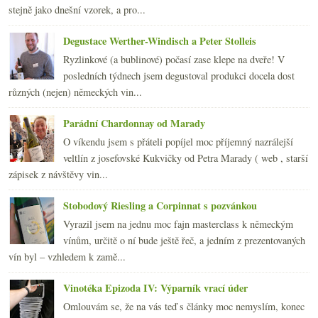
2014
(254)
►
stejně jako dnešní vzorek, a pro...
2013
(249)
►
2012
(254)
►
Degustace Werther-Windisch a Peter Stolleis
2011
(252)
►
Ryzlinkové (a bublinové) počasí zase klepe na dveře! V
2010
(249)
►
posledních týdnech jsem degustoval produkci docela dost
2009
(249)
►
různých (nejen) německých vin...
2008
(270)
►
2007
(108)
►
Parádní Chardonnay od Marady
O víkendu jsem s přáteli popíjel moc příjemný nazrálejší
veltlín z josefovské Kukvičky od Petra Marady ( web , starší
zápisek z návštěvy vin...
Stobodový Riesling a Corpinnat s pozvánkou
Vyrazil jsem na jednu moc fajn masterclass k německým
vínům, určitě o ní bude ještě řeč, a jedním z prezentovaných
vín byl – vzhledem k zamě...
Vinotéka Epizoda IV: Výparník vrací úder
Omlouvám se, že na vás teď s články moc nemyslím, konec