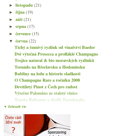
listopadu
(21)
►
října
(19)
►
září
(21)
►
srpna
(17)
►
července
(15)
►
června
(22)
▼
Tichý a šumivý ryzlink od vinařství Baeder
Dvě výtečná Prosecca a profláklé Champagne
Trojice natural & bio moravských ryzlinků
Tornádo na Břeclavsku a Hodonínsku
Bubliny na ledu a historie sladkosti
O Champagne Rare a ročníku 2008
Devítiletý Pinot z Čech pro radost
Výtečné Palomino ze staleté vinice
Tenuta Beltrame a skvělé Tazzelenghe
Něco se děje tam kde šumí Cava
▼ Zobrazit vše
Chutné Prosecco a naturální Podfuck
Výtečný Pinot Noir z Rheingau od divoké kočky
Suché Fino z Lidlu
Proč nedávat víno do mrazáku