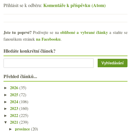
Komentáře k příspěvku (Atom)
Přihlásit se k odběru:
Jste tu poprvé?
oblíbené a vybrané články
Podívejte se na
a staňte se
na Facebooku
fanouškem stránek
.
Hledáte konkrétní článek?
Přehled článků...
2026
(35)
►
2025
(72)
►
2024
(106)
►
2023
(160)
►
2022
(225)
►
2021
(239)
▼
prosince
(20)
►