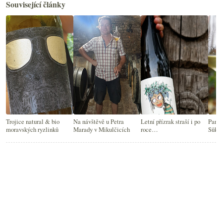
Související články
Trojice natural & bio
Na návštěvě u Petra
Letní přízrak straší i po
Parád
moravských ryzlinků
Marady v Mikulčicích
roce…
Sůka