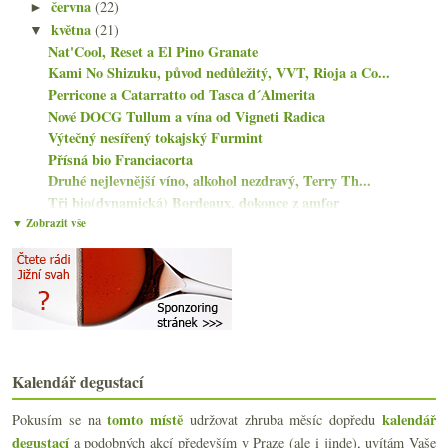
června
(22)
►
května
(21)
▼
Nat'Cool, Reset a El Pino Granate
Kami No Shizuku, původ nedůležitý, VVT, Rioja a Co...
Perricone a Catarratto od Tasca d´Almerita
Nové DOCG Tullum a vína od Vigneti Radica
Výtečný nesířený tokajský Furmint
Přísná bio Franciacorta
Druhé nejlevnější víno, alkohol nezdravý, Terry Th...
Tři bio(dynamická) Bordeaux, dokonce z amfor
Vinařství Brohl a ryzlink z více než stoletých keřů
▼ Zobrazit vše
Šťavnatá Frankovka od Vrbů
Fajn Ryzlink z Liščího vrchu
Agrovoltaika, Laurent Vaillé, podcast Svazu vinařů ČR
Fascinující klasické bílé z Jerezu
Old Fashioned od Nestarce
A vítězem je bio s lehkým bílým a cavou
4x Cru Beaujolais od Château des Jacques
Kalendář degustací
Mladý živý Riesling a naturální Mencía
Fajn sprašový veltlín a něco k cenám
tomto místě
kalendář
Pokusím se na
udržovat zhruba měsíc dopředu
Niepoort Nat’Cool DrinkMe v červené
degustací
a podobných akcí především v Praze (ale i jinde), uvítám Vaše