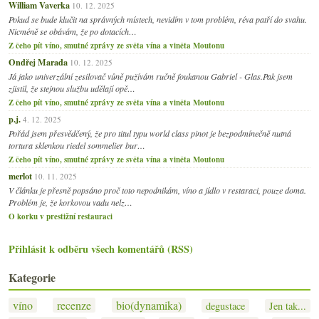
William Vaverka
10. 12. 2025
Pokud se bude klučit na správných místech, nevidím v tom problém, réva patří do svahu.
Nicméně se obávám, že po dotacích…
Z čeho pít víno, smutné zprávy ze světa vína a viněta Moutonu
Ondřej Marada
10. 12. 2025
Já jako univerzální zesilovač vůně pužívám ručně foukanou Gabriel - Glas.Pak jsem
zjistil, že stejnou službu udělají opě…
Z čeho pít víno, smutné zprávy ze světa vína a viněta Moutonu
p.j.
4. 12. 2025
Pořád jsem přesvědčený, že pro titul typu world class pinot je bezpodmínečně nutná
tortura sklenkou riedel sommelier bur…
Z čeho pít víno, smutné zprávy ze světa vína a viněta Moutonu
merlot
10. 11. 2025
V článku je přesně popsáno proč toto nepodnikám, víno a jídlo v restaraci, pouze doma.
Problém je, že korkovou vadu nelz…
O korku v prestižní restauraci
Přihlásit k odběru všech komentářů (RSS)
Kategorie
víno
recenze
bio(dynamika)
degustace
Jen tak...