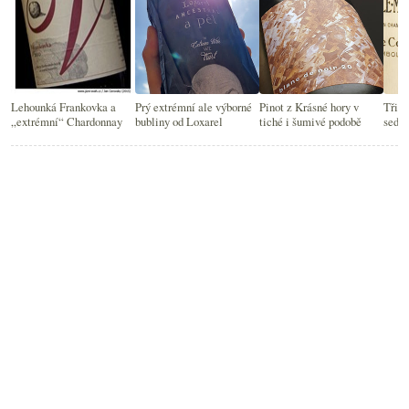
Lehounká Frankovka a
Prý extrémní ale výborné
Pinot z Krásné hory v
Tři p
„extrémní“ Chardonnay
bubliny od Loxarel
tiché i šumivé podobě
sedm