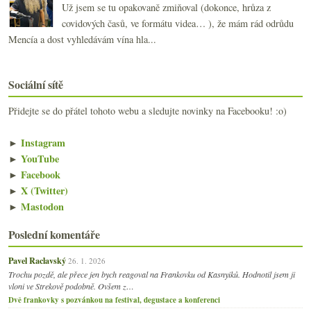
Už jsem se tu opakovaně zmiňoval (dokonce, hrůza z
covidových časů, ve formátu videa… ), že mám rád odrůdu
Mencía a dost vyhledávám vína hla...
Sociální sítě
Přidejte se do přátel tohoto webu a sledujte novinky na Facebooku! :o)
►
Instagram
►
YouTube
►
Facebook
►
X (Twitter)
►
Mastodon
Poslední komentáře
Pavel Raclavský
26. 1. 2026
Trochu pozdě, ale přece jen bych reagoval na Frankovku od Kasnyiků. Hodnotil jsem ji
vloni ve Strekově podobně. Ovšem z…
Dvě frankovky s pozvánkou na festival, degustace a konferenci