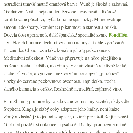
netradiční tmavší matně oranžová barva. Vůně je široká a zábavná.
Oxidativní, širší, s nějakou tou červenou ovocností a likérově
fortifikovaně působící, byť alkohol je spíš nízký. Mírně evokuje
amontillado sherry, kombinací pikantnosti a slanosti a oříšků.
Fondillón
Docela dost upomene k další španělské specialitě zvané
a v některých momentech mi vytanulo na mysli i déle vyzrávané
Pineau des Charentes a také koňak a jeho typické rancio.
Meditativní záležitost. Vůně vás připravuje na něco plnějšího a
možná i trochu sladšího, ale víno je v chuti vlastně relativně lehké,
suché, šťavnaté, a výrazněji než ve vůni lze objevit „pinotové“
složky do červené peckovinové ovocnosti. Fajn délka, trocha
slaného karamelu s oříšky. Rozhodně netradiční, zajímavé víno.
Film Shining pro mne byl opakovaně velmi silný zážitek, i když dle
Stephena Kinga je slabý coby adaptace jeho knihy, není knize
věrný a vlastně je to jediná adaptace, o které prohlásil, že ji nesnáší.
O pár let později si dokonce napsal scénář a byl producentem jiné
verze. Na kterou si ale dnes málokdo vzpomene. Shining v lahvi je