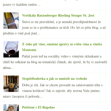
jezero (v každém směru ...
Vertikála Ratzenberger Riesling Steeger St. Jost
Stává se mi pravidelně, a je nemalá pravděpodobnost že
jsem se tu o problematice za těch 18+ let co píšu blog, a už
předtím o víně psal jind...
Z čeho pít víno, smutné zprávy ze světa vína a viněta
Moutonu
Patlal jsem teď na sociálky video s vinnými sklenkami a
chtěl ho odkázat na blog na tematický článek, ale zjistil, že by si zasloužil
aktua...
Stopětibodovka a jak se umístit na vrcholu
Doba je zlá. Jak se chcete prosadit na saturovaném trhu s
vinnou kritikou? Jak si zajistit, aby zrovna Vaše jméno,
název časopisu či průvodc...
Potěšení s El Rapolao