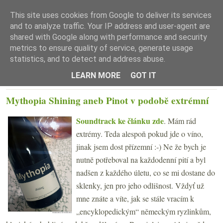
This site uses cookies from Google to deliver its services
and to analyze traffic. Your IP address and user-agent are
shared with Google along with performance and security
metrics to ensure quality of service, generate usage
statistics, and to detect and address abuse.
☰ Menu
LEARN MORE
GOT IT
ÚTERÝ 4. KVĚTNA 2021
Mythopia Shining aneb Pinot v podobě extrémní
Soundtrack ke článku zde
. Mám rád
extrémy. Teda alespoň pokud jde o víno,
jinak jsem dost přízemní :-) Ne že bych je
nutně potřeboval na každodenní pití a byl
nadšen z každého úletu, co se mi dostane do
sklenky, jen pro jeho odlišnost. Vždyť už
mne znáte a víte, jak se stále vracím k
„encyklopedickým“ německým ryzlinkům,