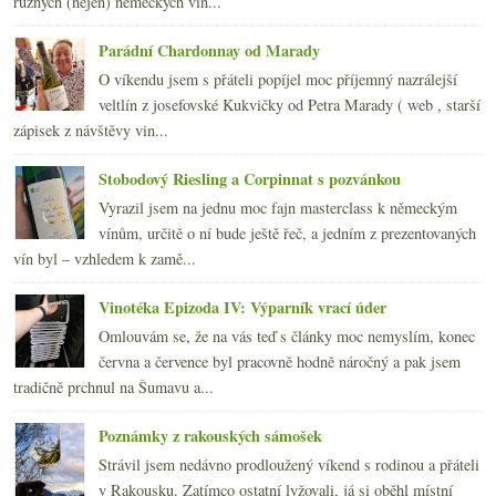
různých (nejen) německých vin...
2007
(108)
►
Parádní Chardonnay od Marady
O víkendu jsem s přáteli popíjel moc příjemný nazrálejší
veltlín z josefovské Kukvičky od Petra Marady ( web , starší
zápisek z návštěvy vin...
Stobodový Riesling a Corpinnat s pozvánkou
Vyrazil jsem na jednu moc fajn masterclass k německým
vínům, určitě o ní bude ještě řeč, a jedním z prezentovaných
vín byl – vzhledem k zamě...
Vinotéka Epizoda IV: Výparník vrací úder
Omlouvám se, že na vás teď s články moc nemyslím, konec
června a července byl pracovně hodně náročný a pak jsem
tradičně prchnul na Šumavu a...
Poznámky z rakouských sámošek
Strávil jsem nedávno prodloužený víkend s rodinou a přáteli
v Rakousku. Zatímco ostatní lyžovali, já si oběhl místní