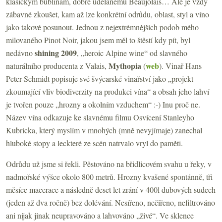
klasickým bublinám, dobře udělanému Beaujolais… Ale je vždy
zábavné zkoušet, kam až lze konkrétní odrůdu, oblast, styl a víno
jako takové posunout. Jednou z nejextrémnějších podob mého
milovaného Pinot Noir, jakou jsem měl to štěstí kdy pít, byl
shining 2009
nedávno
, „heroic Alpine wine“ od slavného
Mythopia
web
naturálního producenta z Valais,
(
). Vinař Hans
Peter-Schmidt popisuje své švýcarské vinařství jako „projekt
zkoumající vliv biodiverzity na produkci vína“ a obsah jeho lahví
je tvořen pouze „hrozny a okolním vzduchem“ :-) Inu proč ne.
Název vína odkazuje ke slavnému filmu Osvícení Stanleyho
Kubricka, který myslím v mnohých (mně nevyjímaje) zanechal
hluboké stopy a leckteré ze scén natrvalo vryl do paměti.
Odrůdu už jsme si řekli. Pěstováno na břidlicovém svahu u řeky, v
nadmořské výšce okolo 800 metrů. Hrozny kvašené spontánně, tři
měsíce macerace a následně deset let zrání v 400l dubových sudech
(jeden až dva ročně) bez dolévání. Nesířeno, nečiřeno, nefiltrováno
ani nijak jinak neupravováno a lahvováno „živé“. Ve sklence