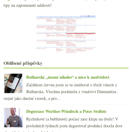
Mythopia Shining aneb Pinot v podobě extrémní
tipy na zapomenuté události!
Weingut Meier a povedené přísnější ryzlinky
dubna
(20)
►
března
(23)
►
února
(20)
►
ledna
(20)
►
2020
(239)
►
2019
(238)
►
2018
(240)
►
Oblíbené příspěvky
2017
(240)
►
2016
(250)
►
Bulharské „území nikoho“ a něco k medvědovi
2015
(251)
►
Začátkem června jsem se tu zmiňoval o třech vínech z
2014
(254)
►
Bulharska. Všechna pocházela z vinařství Damianitza ,
2013
(249)
►
stejně jako dnešní vzorek, a pro...
2012
(254)
►
2011
(252)
►
Degustace Werther-Windisch a Peter Stolleis
2010
(249)
►
Ryzlinkové (a bublinové) počasí zase klepe na dveře! V
2009
(249)
►
posledních týdnech jsem degustoval produkci docela dost
2008
(270)
►