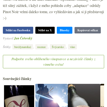
též silný zážitek, i když z mého pohledu coby „adaptace“ odrůdy
Pinot Noir velmi daleko tomu, co vyhledávám a jak si ji představuji
:-)
Sdílet na Facebooku
Sdílet na X
Bluesky
Kopírovat odkaz
Vystavil
Jan Čeřovský
Štítky:
,
,
,
bio(dynamika)
recenze
Švýcarsko
víno
Podpořte svého oblíbeného vínopsavce a nezávislé články z
vinného světa!
Související články