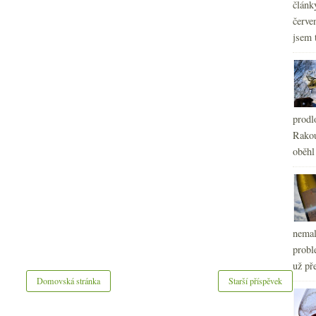
článk
červe
jsem 
prodl
Rakou
oběhl
nemal
probl
už pře
Domovská stránka
Starší příspěvek