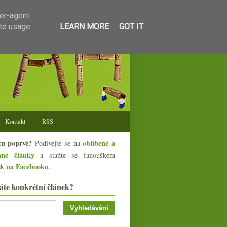
ser-agent
ate usage
LEARN MORE
GOT IT
Kontakt
RSS
tu poprvé?
oblíbené a
Podívejte se na
ané články
a staňte se fanouškem
na Facebooku
ek
.
áte konkrétní článek?