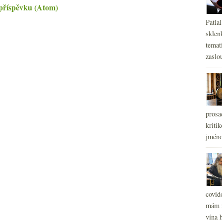
příspěvku (Atom)
Patla
sklen
temati
zaslou
prosa
kritik
jméno
covid
mám r
vína h