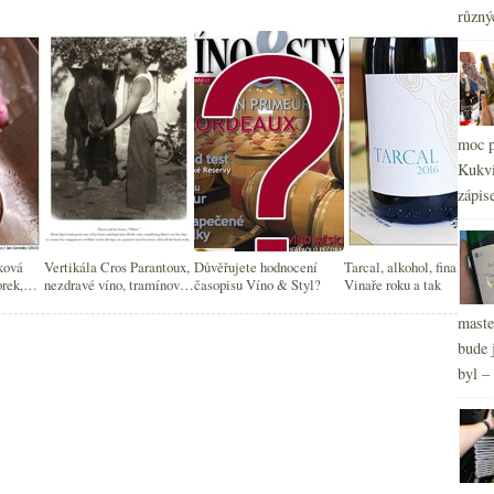
2
►
různý
2
►
2
►
2
►
2
►
2
moc p
►
Kukvi
zápis
ková
Vertikála Cros Parantoux,
Důvěřujete hodnocení
Tarcal, alkohol, finalisté
orek,
nezdravé víno, tramínový
časopisu Víno & Styl?
Vinaře roku a tak
čky,
parfém
omilce
maste
bude 
byl –