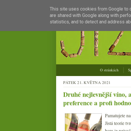
This site uses cookies from Google to de
are shared with Google along with perfo
statistics, and to detect and address ab
O stránkách
S
PÁTEK 21. KVĚTNA 2021
Druhé nejlevnější víno, 
preference a profi hodno
Pamatujete n
Jistá teorie t
baru je nejvyš