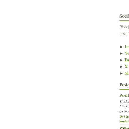
Sociá
Přide
novin
►
In
►
Yo
►
Fa
►
X 
►
Ma
Posl
Pavel
Trochu
Franko
Streko
Dvě fr
konfer
Willi