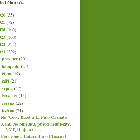
led článků...
026
(35)
025
(72)
024
(106)
023
(160)
022
(225)
021
(239)
prosince
(20)
►
listopadu
(21)
►
října
(19)
►
září
(21)
►
srpna
(17)
►
července
(15)
►
června
(22)
►
května
(21)
▼
Nat'Cool, Reset a El Pino Granate
Kami No Shizuku, původ nedůležitý,
VVT, Rioja a Co...
Perricone a Catarratto od Tasca d