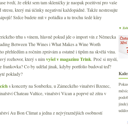
ase tvrdí, že efekt sem tam skleničky je naopak pozitivní pro vaše
od stresu, který má účinky negativní každopádně. Takže nestresujte
nápojů! Srdce budete mít v pořádku a tu trochu šedé kůry
▼ Zobr
erického trhu s vínem, hlavně pokud jde o import vín z Německa
eading Between The Wines i What Makes a Wine Worth
ho přehledům a ročním zprávám a ostatně i tipům na skvělá vína.
vyšel v magazínu Trink
avý rozhovor, který s ním
. Proč si myslí,
e frankovka? Co by udělal jinak, kdyby portfolio budoval teď?
Kale
yté poklady?
Poku
cích
s koncerty na Sonberku, u Zámeckého vinařství Bzenec,
měs
nařství Chateau Valtice, vinařství Vican a poprvé už zítra v
podo
jind
událo
nařství Au Bon Climat a jedna z nejvýraznějších osobností