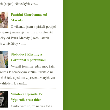
012
(254)
ch (nejen) německých vin...
011
(252)
010
Parádní Chardonnay od
(249)
Marady
009
(249)
008
(270)
O víkendu jsem s přáteli popíjel
007
(108)
říjemný nazrálejší veltlín z josefovské
čky od Petra Marady ( web , starší
ek z návštěvy vin...
Stobodový Riesling a
Monitor alkoholu,
Corpinnat s pozvánkou
Generace Y, Slípka, Praha
Vyrazil jsem na jednu moc fajn
pije víno
rclass k německým vínům, určitě o ní
ještě řeč, a jedním z prezentovaných vín
 vzhledem k zamě...
Vinotéka Epizoda IV:
Výparník vrací úder
Omlouvám se, že na vás teď s