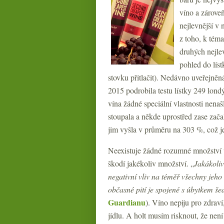
víno a zároveň
nejlevnější v 
z toho, k téma
druhých nejle
pohled do lís
stovku přitlačit). Nedávno uveřejně
2015 podrobila testu lístky 249 londý
vína žádné speciální vlastnosti nenaš
stoupala a někde uprostřed zase zač
jim vyšla v průměru na 303 %, což je
Neexistuje žádné rozumné množství ví
škodí jakékoliv množství. „
Jakákoliv
negativní vliv na téměř všechny jeho č
občasné pití je spojené s úbytkem š
Guardianu
). Víno nepiju pro zdraví
jídlu. A holt musím risknout, že n