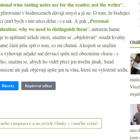
sional wine tasting notes are for the reader, not the writer
“,
přirovnání v hodnoceních dávají smysl a já ne. O tom, že bodující
Personal
cí (měl bych s tím něco dělat ;-) a tak. A pak „
aluation: why we need to distinguish them
”, autorem Jamie
je to upřímně někde mezi, snažím se „objektivně“ soudit kvality
Oblí
tatné části píšu spíš o tom, co mi chutná. Alespoň se snažím
é a vyhovuje nějaké mé deviaci spíše než obecnému vkusu :-)
o, snažím se, abych ho viděl přeci jen trochu jinak. Snad
ocení ale pak objevují spíše jen ta vína, která mi vyloženě sedla.
zmiňo
2
►
Bluesky
Kopírovat odkaz
Všech
2
►
stejn
2
►
2
►
2
►
2
►
ného vínopsavce a nezávislé články z vinného světa!
2
►
zase 
2
►
jsem 