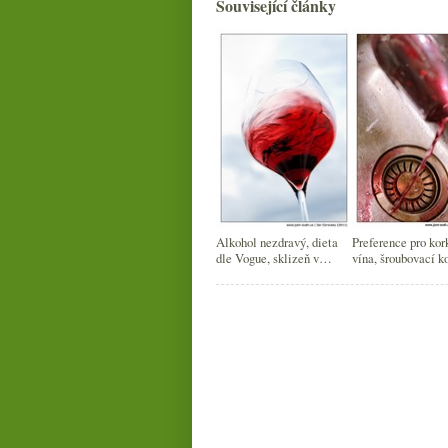
Související články
Alkohol nezdravý, dieta
Preference pro kor
dle Vogue, sklizeň v
vína, šroubovací k
Champagne, naturálno a
největší vinné zna
robotický číšník
seznamka pro vín