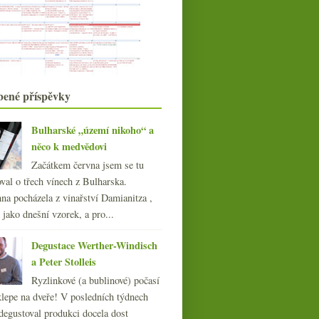
Mencía
Fajn sprašový veltlín a něco k cenám
Niepoort Nat’Cool DrinkMe v
červené
Mythopia Shining aneb Pinot v
podobě extrémní
Weingut Meier a povedené přísnější
bené příspěvky
ryzlinky
dubna
(20)
►
Bulharské „území nikoho“ a
března
(23)
►
něco k medvědovi
února
(20)
►
Začátkem června jsem se tu
ledna
(20)
►
val o třech vínech z Bulharska.
020
(239)
na pocházela z vinařství Damianitza ,
019
(238)
ě jako dnešní vzorek, a pro...
018
(240)
017
(240)
Degustace Werther-Windisch
016
(250)
a Peter Stolleis
015
(251)
Ryzlinkové (a bublinové) počasí
014
(254)
klepe na dveře! V posledních týdnech
013
(249)
degustoval produkci docela dost