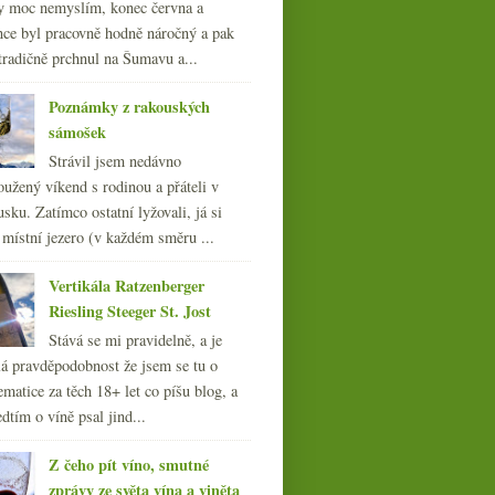
y moc nemyslím, konec června a
nce byl pracovně hodně náročný a pak
tradičně prchnul na Šumavu a...
Poznámky z rakouských
sámošek
Strávil jsem nedávno
oužený víkend s rodinou a přáteli v
sku. Zatímco ostatní lyžovali, já si
 místní jezero (v každém směru ...
Vertikála Ratzenberger
Riesling Steeger St. Jost
Stává se mi pravidelně, a je
á pravděpodobnost že jsem se tu o
ematice za těch 18+ let co píšu blog, a
dtím o víně psal jind...
Z čeho pít víno, smutné
zprávy ze světa vína a viněta