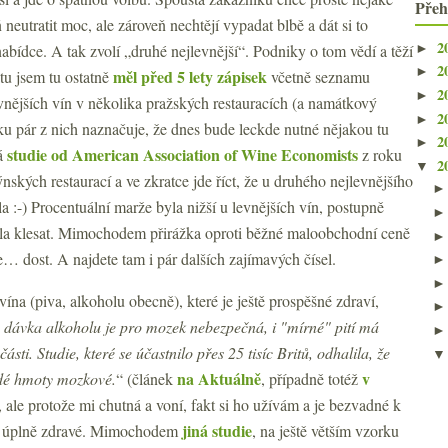
Přeh
 neutratit moc, ale zároveň nechtějí vypadat blbě a dát si to
2
►
nabídce. A tak zvolí „druhé nejlevnější“. Podniky o tom vědí a těží
2
►
měl před 5 lety zápisek
tu jsem tu ostatně
včetně seznamu
2
►
vnějších vín v několika pražských restauracích (a namátkový
2
►
tku pár z nich naznačuje, že dnes bude leckde nutné nějakou tu
2
►
studie od American Association of Wine Economists
ná
z roku
2
▼
nských restaurací a ve zkratce jde říct, že u druhého nejlevnějšího
la :-) Procentuální marže byla nižší u levnějších vín, postupně
ala klesat. Mimochodem přirážka oproti běžné maloobchodní ceně
… dost. A najdete tam i pár dalších zajímavých čísel.
na (piva, alkoholu obecně), které je ještě prospěšné zdraví,
 dávka alkoholu je pro mozek nebezpečná, i "mírné" pití má
ásti. Studie, které se účastnilo přes 25 tisíc Britů, odhalila, že
na Aktuálně
v
edé hmoty mozkové.
“ (článek
, případně totéž
, ale protože mi chutná a voní, fakt si ho užívám a je bezvadné k
jiná studie
ení úplně zdravé. Mimochodem
, na ještě větším vzorku