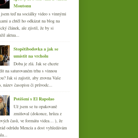
Moutonu
l jsem teď na sociálky video s vinnými
kami a chtěl ho odkázat na blog na
cký článek, ale zjistil, že by si
žil aktua...
Stopětibodovka a jak se
umístit na vrcholu
Doba je zlá. Jak se chcete
dit na saturovaném trhu s vinnou
ou? Jak si zajistit, aby zrovna Vaše
, název časopisu či průvodc...
Potěšení s El Rapolao
Už jsem se tu opakovaně
zmiňoval (dokonce, hrůza z
ových časů, ve formátu videa… ), že
ád odrůdu Mencía a dost vyhledávám
la...