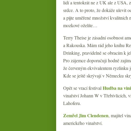
lidí a tentokrát ne z UK ale z USA, z
srdce. A to proto, že dokáže ulevit 
a pijte uměřené množství kvalitních 
mozkové oželíte…
Terry Theise je zásadní osobnost am
a Rakouska. Mám rád jeho knihu R
Drinking, pravidelně se obracím k je
Pro zájemce doporučuji hodně zajím
že červeným ekvivalentem ryzlinku j
Kde se ještě skrývají v Německu skr
Hudba na vini
Opět se vrací festival
vinařství Johann W v Třebívlicích, vi
Lahoferu.
Zemřel Jim Clendenen
, majitel vi
amerického vinařství.