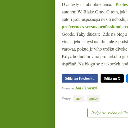
Profes
Dva texty na obdobné téma. „
autorem W. Blake Gray. O tom, jaká 
autoři jsou úspěšnější než ti nebodují
preferences versus professional ev
Goode. Taky důležité. Zde na blogu 
vína a jeho smysl na trhu, ale z pods
varovat, pokud je víno trošku divok
Když hodnotím víno pro někoho jinéh
úspěšně. Na blogu se z takových hodn
Sdílet na Facebooku
Sdílet na X
Vystavil
Jan Čeřovský
Štítky:
,
víno
zprávy
Podpořte svého oblíbe