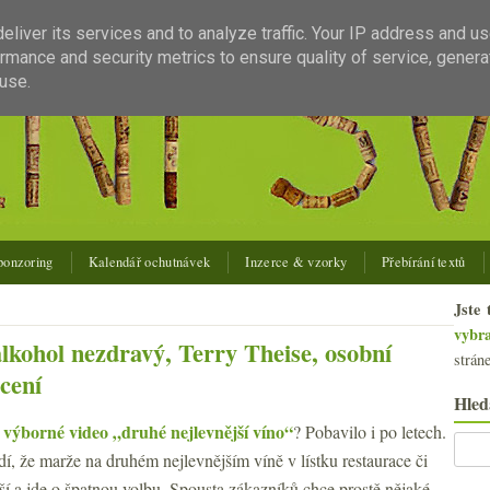
liver its services and to analyze traffic. Your IP address and u
rmance and security metrics to ensure quality of service, gener
use.
ponzoring
Kalendář ochutnávek
Inzerce & vzorky
Přebírání textů
Jste 
vybr
alkohol nezdravý, Terry Theise, osobní
strán
cení
Hled
výborné video „druhé nejlevnější víno“
a
? Pobavilo i po letech.
vrdí, že marže na druhém nejlevnějším víně v lístku restaurace či
ší a jde o špatnou volbu. Spousta zákazníků chce prostě nějaké