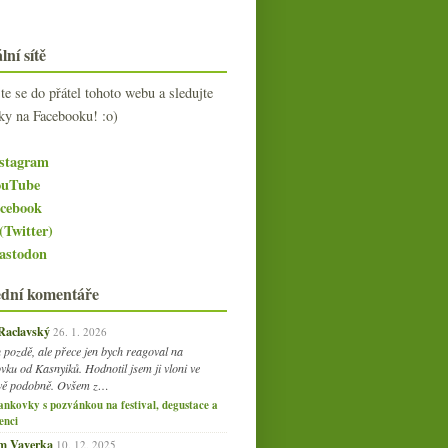
lní sítě
jte se do přátel tohoto webu a sledujte
ky na Facebooku! :o)
stagram
uTube
cebook
(Twitter)
stodon
ední komentáře
 Raclavský
26. 1. 2026
 pozdě, ale přece jen bych reagoval na
vku od Kasnyiků. Hodnotil jsem ji vloni ve
vě podobně. Ovšem z…
ankovky s pozvánkou na festival, degustace a
enci
am Vaverka
10. 12. 2025