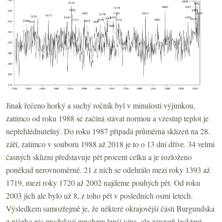
Jinak řečeno horký a suchý ročník byl v minulosti výjimkou,
zatímco od roku 1988 se začíná stávat normou a vzestup teplot je
nepřehlédnutelný. Do roku 1987 připadá průměrná sklizeň na 28.
září, zatímco v souboru 1988 až 2018 je to o 13 dní dříve. 34 velmi
časných sklizní představuje pět procent celku a je rozloženo
poněkud nerovnoměrně. 21 z nich se odehrálo mezi roky 1393 až
1719, mezi roky 1720 až 2002 najdeme pouhých pět. Od roku
2003 jich ale bylo už 8, z toho pět v posledních osmi letech.
Výsledkem samozřejmě je, že některé okrajovější části Burgundska
z ničeho nic produkují mnohem lepší vína, ale zároveň leckteré