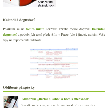
Dvě bílá v novém winebaru AdVivum
3x Jura od Domaine Pêcheur
MBP od Kuby Nováka a jeden Ganevat
Mencía, směs z Languedocu a Vidličky s noži
Kalendář degustací
Jak se v burgundských vinicích oteplilo
Parádní šumivá oranžáda
tomto místě
kalendář
Pokusím se na
udržovat zhruba měsíc dopředu
Hudební cava od Jané Ventura
degustací
a podobných akcí především v Praze (ale i jinde), uvítám Vaše
srpna
(17)
►
tipy na zapomenuté události!
července
(18)
►
června
(20)
►
května
(21)
►
dubna
(20)
►
března
(20)
►
února
(19)
►
ledna
(22)
►
2018
(240)
►
Oblíbené příspěvky
2017
(240)
►
2016
(250)
►
Bulharské „území nikoho“ a něco k medvědovi
2015
(251)
►
Začátkem června jsem se tu zmiňoval o třech vínech z