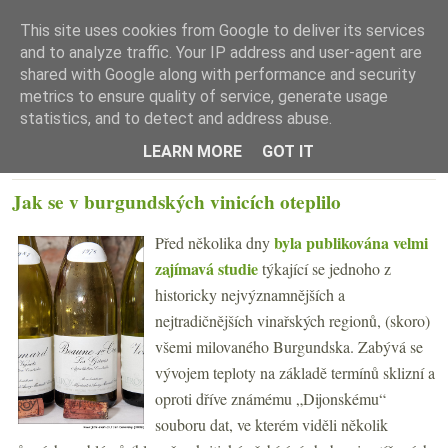
This site uses cookies from Google to deliver its services
and to analyze traffic. Your IP address and user-agent are
shared with Google along with performance and security
metrics to ensure quality of service, generate usage
statistics, and to detect and address abuse.
☰ Menu
LEARN MORE
GOT IT
STŘEDA 4. ZÁŘÍ 2019
Jak se v burgundských vinicích oteplilo
byla publikována velmi
Před několika dny
zajímavá studie
týkající se jednoho z
historicky nejvýznamnějších a
nejtradičnějších vinařských regionů, (skoro)
všemi milovaného Burgundska. Zabývá se
vývojem teploty na základě termínů sklizní a
oproti dříve známému „Dijonskému“
souboru dat, ve kterém viděli několik