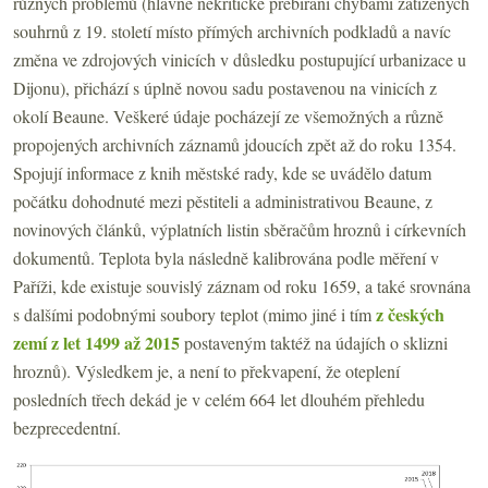
různých problémů (hlavně nekritické přebírání chybami zatížených
souhrnů z 19. století místo přímých archivních podkladů a navíc
změna ve zdrojových vinicích v důsledku postupující urbanizace u
Dijonu), přichází s úplně novou sadu postavenou na vinicích z
okolí Beaune. Veškeré údaje pocházejí ze všemožných a různě
propojených archivních záznamů jdoucích zpět až do roku 1354.
Spojují informace z knih městské rady, kde se uvádělo datum
počátku dohodnuté mezi pěstiteli a administrativou Beaune, z
novinových článků, výplatních listin sběračům hroznů i církevních
dokumentů. Teplota byla následně kalibrována podle měření v
Paříži, kde existuje souvislý záznam od roku 1659, a také srovnána
z českých
s dalšími podobnými soubory teplot (mimo jiné i tím
zemí z let 1499 až 2015
postaveným taktéž na údajích o sklizni
hroznů). Výsledkem je, a není to překvapení, že oteplení
posledních třech dekád je v celém 664 let dlouhém přehledu
bezprecedentní.