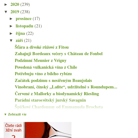
2020
(239)
►
2019
(238)
▼
prosince
(17)
►
listopadu
(21)
►
října
(22)
►
září
(21)
▼
Šťára a divoké růžové z Fitou
Zahajuji Bordeaux večery s Château de Fonbel
Podzimní Meunier z Vrigny
Povedená vulkanická vína z Chile
Potřebuju víno z bílého rybízu
Začátek podzimu s nesířeným Beaujolais
Vinobraní, čínský „Lafite“, udržitelně s Roundupem...
Červené z Mallorky a biodynamický Riesling
Parádní starosvětský jurský Savagnin
Špičkové Chardonnay od Emmanuela Brocheta
Sada moravských červených a bezva milerka
▼ Zobrazit vše
Bollinger sází staré odrůdy, na Slovensku kaly ne ...
Výtečné Sémillony z Hunter Valley
Pinot od Sůkala a tradice z Jury