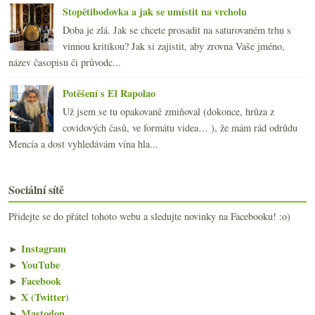
Stopětibodovka a jak se umístit na vrcholu
Doba je zlá. Jak se chcete prosadit na saturovaném trhu s
vinnou kritikou? Jak si zajistit, aby zrovna Vaše jméno,
název časopisu či průvodc...
Potěšení s El Rapolao
Už jsem se tu opakovaně zmiňoval (dokonce, hrůza z
covidových časů, ve formátu videa… ), že mám rád odrůdu
Mencía a dost vyhledávám vína hla...
Sociální sítě
Přidejte se do přátel tohoto webu a sledujte novinky na Facebooku! :o)
►
Instagram
►
YouTube
►
Facebook
►
X (Twitter)
►
Mastodon