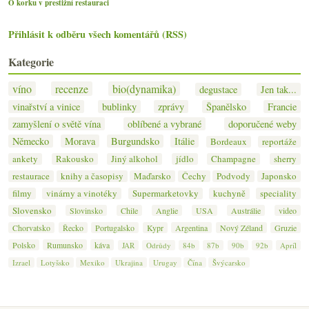
O korku v prestižní restauraci
Přihlásit k odběru všech komentářů (RSS)
Kategorie
víno
recenze
bio(dynamika)
degustace
Jen tak...
vinařství a vinice
bublinky
zprávy
Španělsko
Francie
zamyšlení o světě vína
oblíbené a vybrané
doporučené weby
Německo
Morava
Burgundsko
Itálie
Bordeaux
reportáže
ankety
Rakousko
Jiný alkohol
jídlo
Champagne
sherry
restaurace
knihy a časopisy
Maďarsko
Čechy
Podvody
Japonsko
filmy
vinárny a vinotéky
Supermarketovky
kuchyně
speciality
Slovensko
Slovinsko
Chile
Anglie
USA
Austrálie
video
Chorvatsko
Řecko
Portugalsko
Kypr
Argentina
Nový Zéland
Gruzie
Polsko
Rumunsko
káva
JAR
Odrůdy
84b
87b
90b
92b
Apríl
Izrael
Lotyšsko
Mexiko
Ukrajina
Urugay
Čína
Švýcarsko