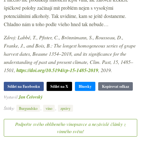
špičkové polohy začínají mít problém nejen s vysokými
potenciálními alkoholy. Tak uvidíme, kam se ještě dostaneme.
Chladno nám u toho podle všeho hned tak nebude…
Zdroj: Labbé, T., Pfister, C., Brönnimann, S., Rousseau, D.,
Franke, J., and Bois, B.: The longest homogeneous series of grape
harvest dates, Beaune 1354–2018, and its significance for the
understanding of past and present climate, Clim. Past, 15, 1485–
1501,
https://doi.org/10.5194/cp-15-1485-2019
, 2019.
Sdílet na Facebooku
Sdílet na X
Bluesky
Kopírovat odkaz
Vystavil
Jan Čeřovský
Štítky:
,
,
Burgundsko
víno
zprávy
Podpořte svého oblíbeného vínopsavce a nezávislé články z
vinného světa!