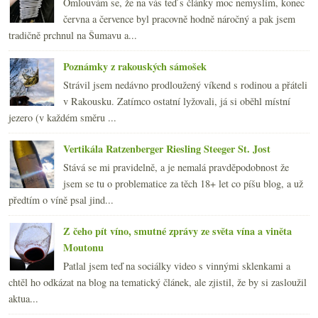
Omlouvám se, že na vás teď s články moc nemyslím, konec
června a července byl pracovně hodně náročný a pak jsem
tradičně prchnul na Šumavu a...
Poznámky z rakouských sámošek
Strávil jsem nedávno prodloužený víkend s rodinou a přáteli
v Rakousku. Zatímco ostatní lyžovali, já si oběhl místní
jezero (v každém směru ...
Vertikála Ratzenberger Riesling Steeger St. Jost
Stává se mi pravidelně, a je nemalá pravděpodobnost že
jsem se tu o problematice za těch 18+ let co píšu blog, a už
předtím o víně psal jind...
Z čeho pít víno, smutné zprávy ze světa vína a viněta
Moutonu
Patlal jsem teď na sociálky video s vinnými sklenkami a
chtěl ho odkázat na blog na tematický článek, ale zjistil, že by si zasloužil
aktua...