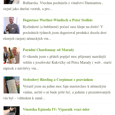
2014
(254)
►
Bulharska. Všechna pocházela z vinařství Damianitza ,
2013
(249)
►
stejně jako dnešní vzorek, a pro...
2012
(254)
►
2011
(252)
►
Degustace Werther-Windisch a Peter Stolleis
2010
(249)
►
Ryzlinkové (a bublinové) počasí zase klepe na dveře! V
2009
(249)
►
posledních týdnech jsem degustoval produkci docela dost
2008
(270)
►
různých (nejen) německých vin...
2007
(108)
►
Parádní Chardonnay od Marady
O víkendu jsem s přáteli popíjel moc příjemný nazrálejší
veltlín z josefovské Kukvičky od Petra Marady ( web , starší
zápisek z návštěvy vin...
Stobodový Riesling a Corpinnat s pozvánkou
Vyrazil jsem na jednu moc fajn masterclass k německým
vínům, určitě o ní bude ještě řeč, a jedním z prezentovaných
vín byl – vzhledem k zamě...
Vinotéka Epizoda IV: Výparník vrací úder