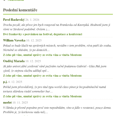
Poslední komentáře
Pavel Raclavský
26. 1. 2026
Trochu pozdě, ale přece jen bych reagoval na Frankovku od Kasnyiků. Hodnotil jsem ji
vloni ve Strekově podobně. Ovšem z…
Dvě frankovky s pozvánkou na festival, degustace a konferenci
William Vaverka
10. 12. 2025
Pokud se bude klučit na správných místech, nevidím v tom problém, réva patří do svahu.
Nicméně se obávám, že po dotacích…
Z čeho pít víno, smutné zprávy ze světa vína a viněta Moutonu
Ondřej Marada
10. 12. 2025
Já jako univerzální zesilovač vůně pužívám ručně foukanou Gabriel - Glas.Pak jsem
zjistil, že stejnou službu udělají opě…
Z čeho pít víno, smutné zprávy ze světa vína a viněta Moutonu
p.j.
4. 12. 2025
Pořád jsem přesvědčený, že pro titul typu world class pinot je bezpodmínečně nutná
tortura sklenkou riedel sommelier bur…
Z čeho pít víno, smutné zprávy ze světa vína a viněta Moutonu
merlot
10. 11. 2025
V článku je přesně popsáno proč toto nepodnikám, víno a jídlo v restaraci, pouze doma.
Problém je, že korkovou vadu nelz…