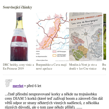
Související články
DRC hrátky, ceny vinic a
Burgundsko a Cava mají
Moulin-à-Vent je sto a
Burgu
En Primeur 2019
nové apelace
doufá v 1er Cru vinice
dopor
plec