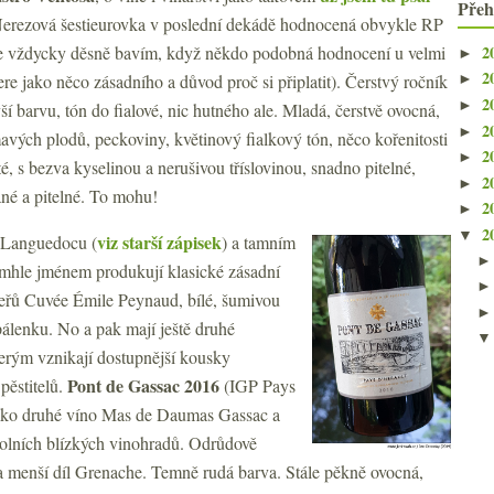
Přeh
Nerezová šestieurovka v poslední dekádě hodnocená obvykle RP
2
se vždycky děsně bavím, když někdo podobná hodnocení u velmi
►
2
re jako něco zásadního a důvod proč si připlatit). Čerstvý ročník
►
2
►
 barvu, tón do fialové, nic hutného ale. Mladá, čerstvě ovocná,
2
►
vých plodů, peckoviny, květinový fialkový tón, něco kořenitosti
2
►
é, s bezva kyselinou a nerušivou tříslovinou, snadno pitelné,
2
►
ané a pitelné. To mohu!
2
►
2
▼
viz starší zápisek
 Languedocu (
) a tamním
ímhle jménem produkují klasické zásadní
 keřů Cuvée Émile Peynaud, bílé, šumivou
 pálenku. No a pak mají ještě druhé
terým vznikají dostupnější kousky
Pont de Gassac 2016
pěstitelů.
(IGP Pays
 jako druhé víno Mas de Daumas Gassac a
kolních blízkých vinohradů. Odrůdově
 menší díl Grenache. Temně rudá barva. Stále pěkně ovocná,