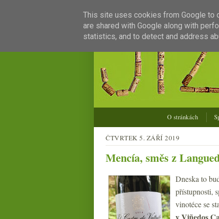
This site uses cookies from Google to de
are shared with Google along with perfo
statistics, and to detect and address ab
O stránkách
S
ČTVRTEK 5. ZÁŘÍ 2019
Mencía, směs z Languedo
Dneska to budo
přístupnosti, 
vinotéce se st
y Viñedos Ca