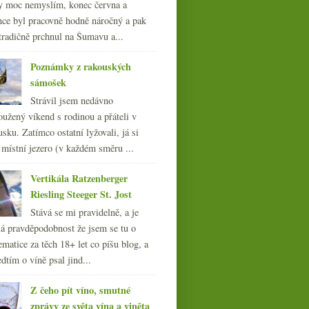
y moc nemyslím, konec června a
nce byl pracovně hodně náročný a pak
tradičně prchnul na Šumavu a...
Poznámky z rakouských
sámošek
Strávil jsem nedávno
oužený víkend s rodinou a přáteli v
sku. Zatímco ostatní lyžovali, já si
 místní jezero (v každém směru ...
Vertikála Ratzenberger
Riesling Steeger St. Jost
Stává se mi pravidelně, a je
á pravděpodobnost že jsem se tu o
ematice za těch 18+ let co píšu blog, a
dtím o víně psal jind...
Z čeho pít víno, smutné
zprávy ze světa vína a viněta