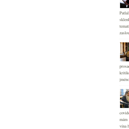
Patla
sklen
temati
zaslou
prosa
kritik
jméno
covid
mám r
vína h