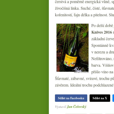
čerstvá a poměrně energická vůně, s
živočišná linka. Suché, čisté, šťavna
kořenitostí, fajn délka a pitelnost. S
Po delší době
Knives 2016
m
základní červe
Spontánně kvaš
v nerezu a dr
Nefiltrováno,
barva. Višňov
přišlo víno na
Šťavnaté, zábavné, svíravé, trochu pi
závěrem. Ideální trochu podchlazen
Sdílet na Facebooku
Sdílet na X
Vystavil
Jan Čeřovský