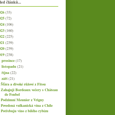
led článků...
026
(33)
025
(72)
024
(106)
023
(160)
022
(225)
021
(239)
020
(239)
019
(238)
prosince
(17)
►
listopadu
(21)
►
října
(22)
►
září
(21)
▼
Šťára a divoké růžové z Fitou
Zahajuji Bordeaux večery s Château
de Fonbel
Podzimní Meunier z Vrigny
Povedená vulkanická vína z Chile
Potřebuju víno z bílého rybízu