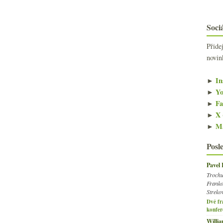
Sociá
Přide
novin
►
In
►
Yo
►
Fa
►
X 
►
Ma
Posl
Pavel
Trochu
Franko
Streko
Dvě fr
konfer
Willi