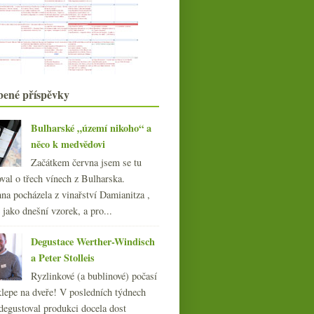
Jak se v burgundských vinicích
oteplilo
Parádní šumivá oranžáda
Hudební cava od Jané Ventura
srpna
(17)
►
července
(18)
►
bené příspěvky
června
(20)
►
května
(21)
►
Bulharské „území nikoho“ a
dubna
(20)
►
něco k medvědovi
března
(20)
►
Začátkem června jsem se tu
února
(19)
►
val o třech vínech z Bulharska.
ledna
(22)
►
na pocházela z vinařství Damianitza ,
018
(240)
ě jako dnešní vzorek, a pro...
017
(240)
Degustace Werther-Windisch
016
(250)
Riesling, Champagne a
a Peter Stolleis
015
Mencía v Mariánských
(251)
Lázních
014
Ryzlinkové (a bublinové) počasí
(254)
klepe na dveře! V posledních týdnech
013
(249)
degustoval produkci docela dost
012
(254)