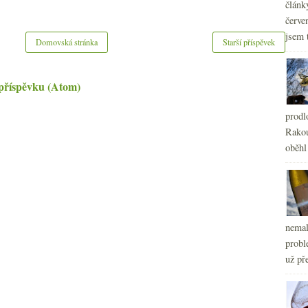
článk
červe
jsem 
Domovská stránka
Starší příspěvek
příspěvku (Atom)
prodl
Rakou
oběhl
nemal
probl
už pře