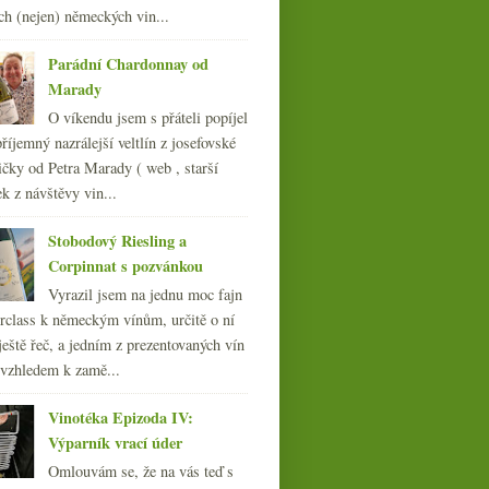
ch (nejen) německých vin...
011
(252)
010
(249)
Parádní Chardonnay od
009
(249)
Marady
008
(270)
O víkendu jsem s přáteli popíjel
007
(108)
říjemný nazrálejší veltlín z josefovské
čky od Petra Marady ( web , starší
ek z návštěvy vin...
Stobodový Riesling a
Corpinnat s pozvánkou
Vyrazil jsem na jednu moc fajn
rclass k německým vínům, určitě o ní
ještě řeč, a jedním z prezentovaných vín
 vzhledem k zamě...
Vinotéka Epizoda IV:
Výparník vrací úder
Omlouvám se, že na vás teď s