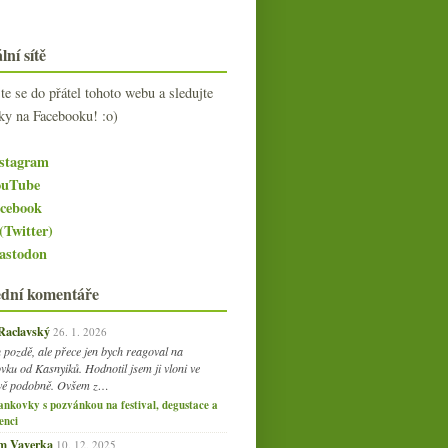
lní sítě
jte se do přátel tohoto webu a sledujte
ky na Facebooku! :o)
stagram
uTube
cebook
(Twitter)
stodon
ední komentáře
 Raclavský
26. 1. 2026
 pozdě, ale přece jen bych reagoval na
vku od Kasnyiků. Hodnotil jsem ji vloni ve
vě podobně. Ovšem z…
ankovky s pozvánkou na festival, degustace a
enci
am Vaverka
10. 12. 2025