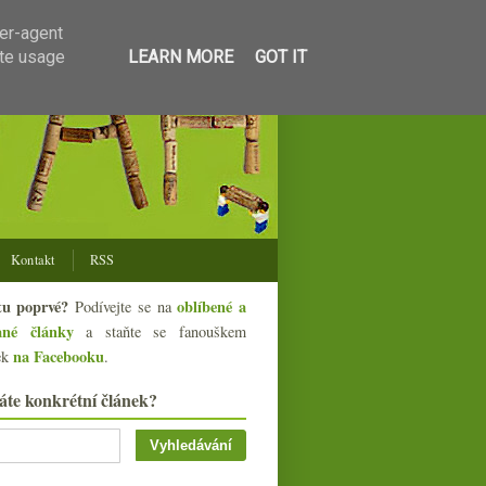
ser-agent
ate usage
LEARN MORE
GOT IT
Kontakt
RSS
tu poprvé?
oblíbené a
Podívejte se na
ané články
a staňte se fanouškem
na Facebooku
ek
.
áte konkrétní článek?