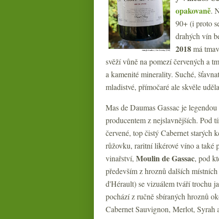
opakovaně
. 
90+ (i proto 
drahých vín be
2018
má tmavší
svěží vůně na pomezí červených a tma
a kamenité minerality. Suché, šťavnat
mladistvé, přímočaré ale skvěle uděl
Mas de Daumas Gassac je legendou
producentem z nejslavnějších. Pod t
červené, top čistý Cabernet starých
růžovku, raritní likérové víno a také
Moulin de Gassac
vinařství,
, pod k
především z hroznů dalších místních 
d'Hérault) se vizuálem tváří trochu
pochází z ručně sbíraných hroznů o
Cabernet Sauvignon, Merlot, Syrah a