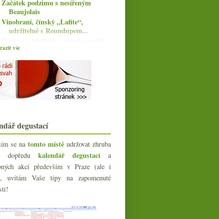
Začátek podzimu s nesířeným
Beaujolais
Vinobraní, čínský „Lafite“,
udržitelně s Roundupem...
Červené z Mallorky a biodynamický
azit vše
Riesling
Parádní starosvětský jurský
Savagnin
Špičkové Chardonnay od
Emmanuela Brocheta
Sada moravských červených a bezva
milerka
Bollinger sází staré odrůdy, na
ndář degustací
Slovensku kaly ne ...
Výtečné Sémillony z Hunter Valley
tomto místě
sím se na
udržovat zhruba
Pinot od Sůkala a tradice z Jury
kalendář degustací
íc dopředu
a
Dvě bílá v novém winebaru
bných akcí především v Praze (ale i
AdVivum
e), uvítám Vaše tipy na zapomenuté
3x Jura od Domaine Pêcheur
MBP od Kuby Nováka a jeden
sti!
Ganevat
Mencía, směs z Languedocu a
Vidličky s noži