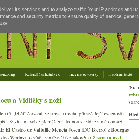
liver its services and to analyze traffic. Your IP address and u
rmance and security metrics to ensure quality of service, gener
use.
ponzoring
Kalendář ochutnávek
Inzerce & vzorky
Přebírání textů
Jste 
vybr
cu a Vidličky s noži
strán
u tři „lehčí“ červená, ve smyslu trochu přímočařejší ovocnosti a
Hled
spíš než vína na velké přemýšlení. Jednou ze stálic v mé domácí
El Castro de Valtuille Mencía Joven
Bodegas
alo
(DO Bierzo) z
stro Ventosa
už jsem tu psal
, o víně i vinařství jako takovém