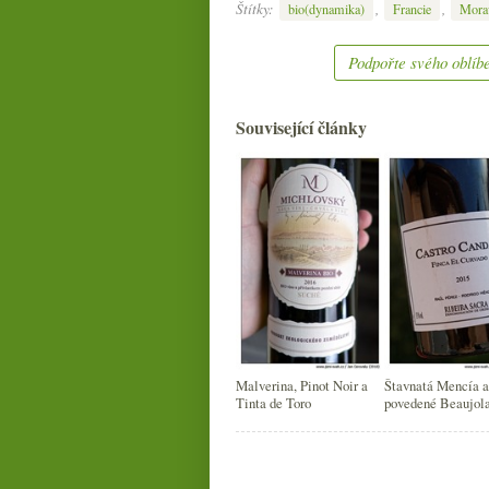
Štítky:
,
,
bio(dynamika)
Francie
Mora
Podpořte svého oblíbe
Související články
Malverina, Pinot Noir a
Štavnatá Mencía a
Tinta de Toro
povedené Beaujola