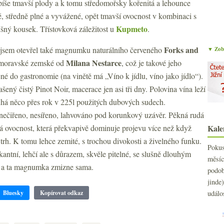
píše tmavší plody a k tomu středomořsky kořenitá a lehounce
té, středně plné a vyvážené, opět tmavší ovocnost v kombinaci s
Kupmeto
lušný kousek. Třístovková záležitost u
.
Forks and
 jsem otevřel také magnumku naturálního červeného
▼ Zobr
Milana Nestarce
oravské zemské od
, což je takové jeho
né do gastronomie (na vinětě má „Víno k jídlu, víno jako jídlo“).
ený čistý Pinot Noir, macerace jen asi tři dny. Polovina vína leží
uhá něco přes rok v 225l použitých dubových sudech.
 nečiřeno, nesířeno, lahvováno pod korunkový uzávěr. Pěkná rudá
á ovocnost, která překvapivě dominuje projevu více než když
Kale
 trh. K tomu lehce zemité, s trochou divokosti a živelného funku.
Poku
kantní, lehčí ale s důrazem, skvěle pitelné, se slušně dlouhým
měs
é a ta magnumka zmizne sama.
podo
jind
Bluesky
Kopírovat odkaz
událo