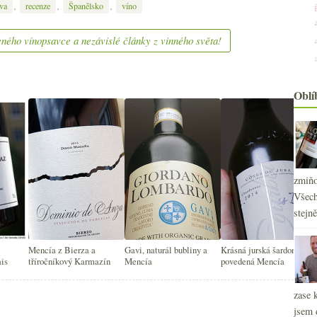
,
,
,
va
recenze
Španělsko
víno
ného vínopsavce a nezávislé články z vinného světa!
Oblí
zmiňo
Všech
2
stejn
►
2
►
2
►
Mencía z Bierza a
Gavi, naturál bubliny a
Krásná jurská šardonka a
2
is
tříročníkový Karmazín
Mencía
povedená Mencía
►
2
►
zase 
2
►
jsem 
2
►