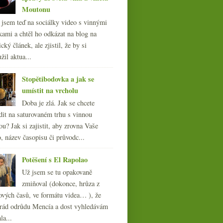
Moutonu
l jsem teď na sociálky video s vinnými
kami a chtěl ho odkázat na blog na
cký článek, ale zjistil, že by si
žil aktua...
Stopětibodovka a jak se
umístit na vrcholu
Doba je zlá. Jak se chcete
dit na saturovaném trhu s vinnou
ou? Jak si zajistit, aby zrovna Vaše
, název časopisu či průvodc...
Potěšení s El Rapolao
Už jsem se tu opakovaně
zmiňoval (dokonce, hrůza z
ových časů, ve formátu videa… ), že
ád odrůdu Mencía a dost vyhledávám
la...