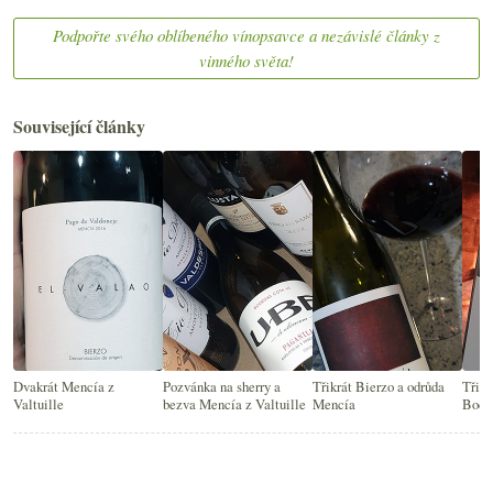
Podpořte svého oblíbeného vínopsavce a nezávislé články z
vinného světa!
Související články
Dvakrát Mencía z
Pozvánka na sherry a
Třikrát Bierzo a odrůda
Třikr
Valtuille
bezva Mencía z Valtuille
Mencía
Bode