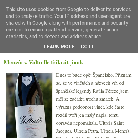
This site uses cookies from Google to deliver its services
and to analyze traffic. Your IP address and user-agent are
shared with Google along with performance and security
metrics to ensure quality of service, generate usage
statistics, and to detect and address abuse.
☰ Menu
LEARN MORE
GOT IT
PONDĚLÍ 3. ZÁŘÍ 2018
Mencía z Valtuille třikrát jinak
Dnes to bude opět Španělsko. Přiznám
se, že ve vinětách a názvech vín od
španělské legendy Raúla Péreze jsem
měl ze začátku trochu zmatek. A
výrazná podobnost vinět, kde často
rozdíl tvoří jen malý nápis, tomu
opravdu nepomáhala. Ultreia Saint
Jacques, Ultreia Petra, Ultreia Mencía,