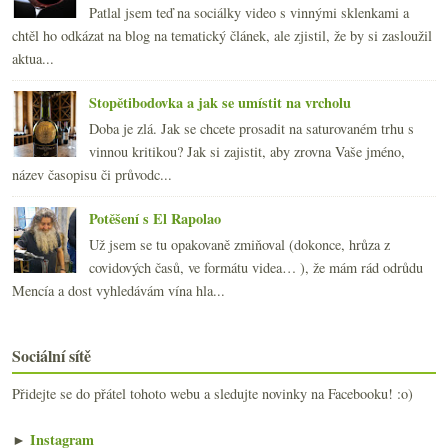
Patlal jsem teď na sociálky video s vinnými sklenkami a
chtěl ho odkázat na blog na tematický článek, ale zjistil, že by si zasloužil
aktua...
Stopětibodovka a jak se umístit na vrcholu
Doba je zlá. Jak se chcete prosadit na saturovaném trhu s
vinnou kritikou? Jak si zajistit, aby zrovna Vaše jméno,
název časopisu či průvodc...
Potěšení s El Rapolao
Už jsem se tu opakovaně zmiňoval (dokonce, hrůza z
covidových časů, ve formátu videa… ), že mám rád odrůdu
Mencía a dost vyhledávám vína hla...
Sociální sítě
Přidejte se do přátel tohoto webu a sledujte novinky na Facebooku! :o)
►
Instagram