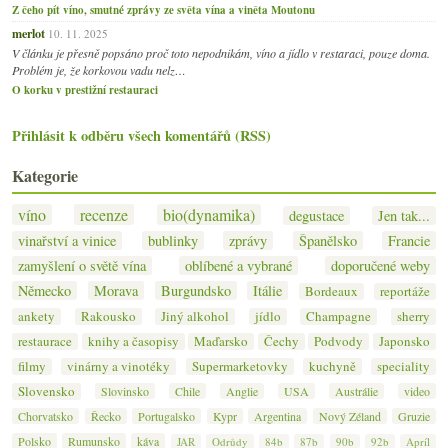
Z čeho pít víno, smutné zprávy ze světa vína a viněta Moutonu
merlot
10. 11. 2025
V článku je přesně popsáno proč toto nepodnikám, víno a jídlo v restaraci, pouze doma.
Problém je, že korkovou vadu nelz…
O korku v prestižní restauraci
Přihlásit k odběru všech komentářů (RSS)
Kategorie
víno
recenze
bio(dynamika)
degustace
Jen tak...
vinařství a vinice
bublinky
zprávy
Španělsko
Francie
zamyšlení o světě vína
oblíbené a vybrané
doporučené weby
Německo
Morava
Burgundsko
Itálie
Bordeaux
reportáže
ankety
Rakousko
Jiný alkohol
jídlo
Champagne
sherry
restaurace
knihy a časopisy
Maďarsko
Čechy
Podvody
Japonsko
filmy
vinárny a vinotéky
Supermarketovky
kuchyně
speciality
Slovensko
Slovinsko
Chile
Anglie
USA
Austrálie
video
Chorvatsko
Řecko
Portugalsko
Kypr
Argentina
Nový Zéland
Gruzie
Polsko
Rumunsko
káva
JAR
Odrůdy
84b
87b
90b
92b
Apríl