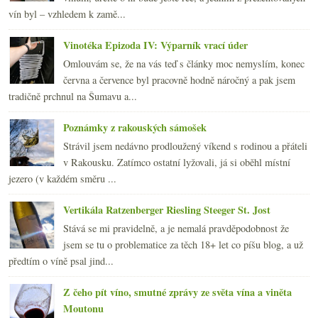
vín byl – vzhledem k zamě...
Vinotéka Epizoda IV: Výparník vrací úder
Omlouvám se, že na vás teď s články moc nemyslím, konec
června a července byl pracovně hodně náročný a pak jsem
tradičně prchnul na Šumavu a...
Poznámky z rakouských sámošek
Strávil jsem nedávno prodloužený víkend s rodinou a přáteli
v Rakousku. Zatímco ostatní lyžovali, já si oběhl místní
jezero (v každém směru ...
Vertikála Ratzenberger Riesling Steeger St. Jost
Stává se mi pravidelně, a je nemalá pravděpodobnost že
jsem se tu o problematice za těch 18+ let co píšu blog, a už
předtím o víně psal jind...
Z čeho pít víno, smutné zprávy ze světa vína a viněta
Moutonu