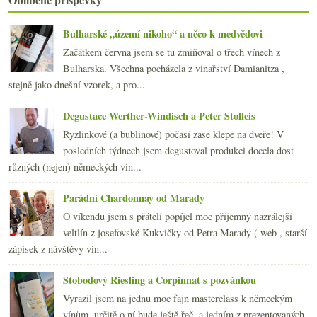
2015
(251)
►
2014
(254)
Bulharské „území nikoho“ a něco k medvědovi
►
2013
(249)
►
Začátkem června jsem se tu zmiňoval o třech vínech z
2012
(254)
►
Bulharska. Všechna pocházela z vinařství Damianitza ,
2011
(252)
►
stejně jako dnešní vzorek, a pro...
2010
(249)
►
Degustace Werther-Windisch a Peter Stolleis
2009
(249)
►
2008
(270)
►
Ryzlinkové (a bublinové) počasí zase klepe na dveře! V
2007
(108)
posledních týdnech jsem degustoval produkci docela dost
►
různých (nejen) německých vin...
Parádní Chardonnay od Marady
O víkendu jsem s přáteli popíjel moc příjemný nazrálejší
veltlín z josefovské Kukvičky od Petra Marady ( web , starší
zápisek z návštěvy vin...
Stobodový Riesling a Corpinnat s pozvánkou
Vyrazil jsem na jednu moc fajn masterclass k německým
vínům, určitě o ní bude ještě řeč, a jedním z prezentovaných