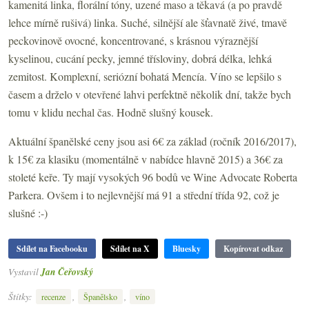
kamenitá linka, florální tóny, uzené maso a těkavá (a po pravdě
lehce mírně rušivá) linka. Suché, silnější ale šťavnatě živé, tmavě
peckovinově ovocné, koncentrované, s krásnou výraznější
kyselinou, cucání pecky, jemné třísloviny, dobrá délka, lehká
zemitost. Komplexní, seriózní bohatá Mencía. Víno se lepšilo s
časem a drželo v otevřené lahvi perfektně několik dní, takže bych
tomu v klidu nechal čas. Hodně slušný kousek.
Aktuální španělské ceny jsou asi 6€ za základ (ročník 2016/2017),
k 15€ za klasiku (momentálně v nabídce hlavně 2015) a 36€ za
stoleté keře. Ty mají vysokých 96 bodů ve Wine Advocate Roberta
Parkera. Ovšem i to nejlevnější má 91 a střední třída 92, což je
slušné :-)
Sdílet na Facebooku
Sdílet na X
Bluesky
Kopírovat odkaz
Vystavil
Jan Čeřovský
Štítky:
,
,
recenze
Španělsko
víno