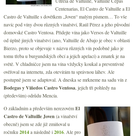
Ultreia de Valtuille, Valtuille Cepas
Centenarias, El Castro de Valtuille a El
Castro de Valtuille s dovětkem „Joven“ malým písmem… To vše
navíc pod víny dvou různých vinařství, Raúl Pérez a jeho původní
domovské Castro Ventosa. Přidejte vína jako Versos de Valtuille
od úplně jiných vinařství (ano, Valtuille de Abajo je obec v oblasti
Bierzo, proto se objevuje v názvu různých vín podobně jako je
tomu třeba u burgundských obcí a jejich apelací) a zmatek je na
světě. V chladničce jsem na vína vždycky koukal a preventivně
ověřoval na internetu, zda otevírám tu správnou láhev. Ale
postupně jsem se adaptoval. A dneska se mrkneme na sadu vín z
Bodegas y Viñedos Castro Ventosa
, jejich tři pohledy na
(především) odrůdu Mencía.
El
O základním a především nerezovém
Castro de Valtuille Joven
(a vinařství
obecně) jsem se zde již zmiňoval u
2014
2016
ročníku
a následně i
. Ale pro