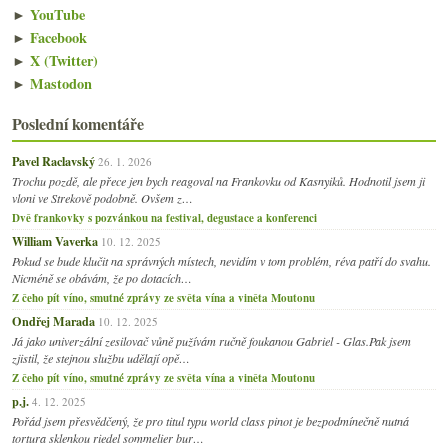
►
YouTube
►
Facebook
►
X (Twitter)
►
Mastodon
Poslední komentáře
Pavel Raclavský
26. 1. 2026
Trochu pozdě, ale přece jen bych reagoval na Frankovku od Kasnyiků. Hodnotil jsem ji
vloni ve Strekově podobně. Ovšem z…
Dvě frankovky s pozvánkou na festival, degustace a konferenci
William Vaverka
10. 12. 2025
Pokud se bude klučit na správných místech, nevidím v tom problém, réva patří do svahu.
Nicméně se obávám, že po dotacích…
Z čeho pít víno, smutné zprávy ze světa vína a viněta Moutonu
Ondřej Marada
10. 12. 2025
Já jako univerzální zesilovač vůně pužívám ručně foukanou Gabriel - Glas.Pak jsem
zjistil, že stejnou službu udělají opě…
Z čeho pít víno, smutné zprávy ze světa vína a viněta Moutonu
p.j.
4. 12. 2025
Pořád jsem přesvědčený, že pro titul typu world class pinot je bezpodmínečně nutná
tortura sklenkou riedel sommelier bur…