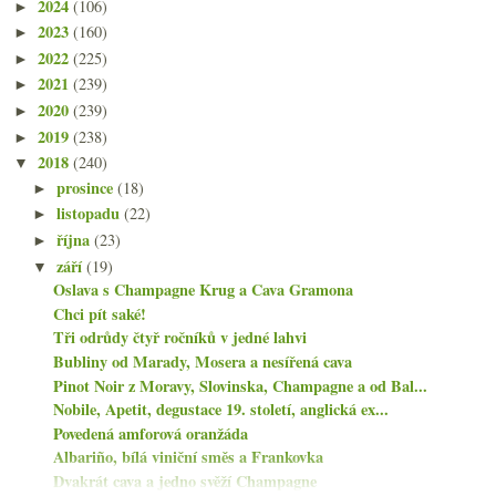
2024
(106)
►
2023
(160)
►
2022
(225)
►
2021
(239)
►
2020
(239)
►
2019
(238)
►
2018
(240)
▼
prosince
(18)
►
listopadu
(22)
►
října
(23)
►
září
(19)
▼
Oslava s Champagne Krug a Cava Gramona
Chci pít saké!
Tři odrůdy čtyř ročníků v jedné lahvi
Bubliny od Marady, Mosera a nesířená cava
Pinot Noir z Moravy, Slovinska, Champagne a od Bal...
Nobile, Apetit, degustace 19. století, anglická ex...
Povedená amforová oranžáda
Albariño, bílá viniční směs a Frankovka
Dvakrát cava a jedno svěží Champagne