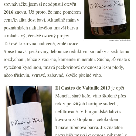
srovnávačku jsem si neodpustil otevřít
2016
znovu. Už proto, že mne poměrem
cena/kvalita dost baví. Aktuálně mám v
poznámkách nafialovělou tmavší barvu
a mladistvý, čerstvě ovocný projev.
Takové to zrovna nadrcené, zralé ovoce.
Spíše tmavší peckoviny, lehounce reduktivní smrádky a sedí tomu
rozdýchání, lehce živočišné, kamenitě minerální. Suché, šťavnaté s
výtečnou kyselinou, tmavá peckovinové ovocnost a lesní plody,
něco tříslovin, svíravé, zábavné, skvěle pitelné víno.
El Castro de Valtuille 2013
je opět
Mencía, staré keře, víno školené přes
rok v použitých barrique sudech,
nefiltrované. V burgundské lahvi s
kovovou záklopkou a celokorkem.
Tmavě rubínová barva. Již znatelně
nazrálejší tmavší ovocnost, pikantní, s