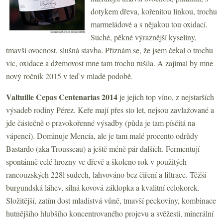
dotykem dřeva, kořenitou linkou, trochu
marmeládové a s nějakou tou oxidací.
Suché, pěkné výraznější kyseliny,
tmavší ovocnost, slušná stavba. Přiznám se, že jsem čekal o trochu
víc, oxidace a džemovost mne tam trochu rušila. A zajímal by mne
nový ročník 2015 v teď v mladé podobě.
Valtuille Cepas Centenarias 2014
je jejich top víno, z nejstarších
výsadeb rodiny Pérez. Keře mají přes sto let, nejsou zavlažované a
jde částečně o pravokořenné výsadby (půda je tam písčitá na
vápenci). Dominuje Mencía, ale je tam malé procento odrůdy
Bastardo (aka Trousseau) a ještě méně pár dalších. Fermentují
spontánně celé hrozny ve dřevě a školeno rok v použitých
rancouzských 228l sudech, lahvováno bez čiření a filtrace. Těžší
burgundská láhev, silná kovová záklopka a kvalitní celokorek.
Složitější, zatím dost mladistvá vůně, tmavší peckoviny, kombinace
hutnějšího hlubšího koncentrovaného projevu a svěžesti, minerální