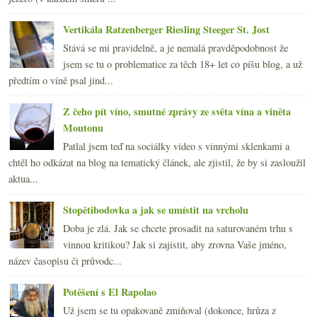
Vertikála Ratzenberger Riesling Steeger St. Jost
Stává se mi pravidelně, a je nemalá pravděpodobnost že
jsem se tu o problematice za těch 18+ let co píšu blog, a už
předtím o víně psal jind...
Z čeho pít víno, smutné zprávy ze světa vína a viněta
Moutonu
Patlal jsem teď na sociálky video s vinnými sklenkami a
chtěl ho odkázat na blog na tematický článek, ale zjistil, že by si zasloužil
aktua...
Stopětibodovka a jak se umístit na vrcholu
Doba je zlá. Jak se chcete prosadit na saturovaném trhu s
vinnou kritikou? Jak si zajistit, aby zrovna Vaše jméno,
název časopisu či průvodc...
Potěšení s El Rapolao
Už jsem se tu opakovaně zmiňoval (dokonce, hrůza z