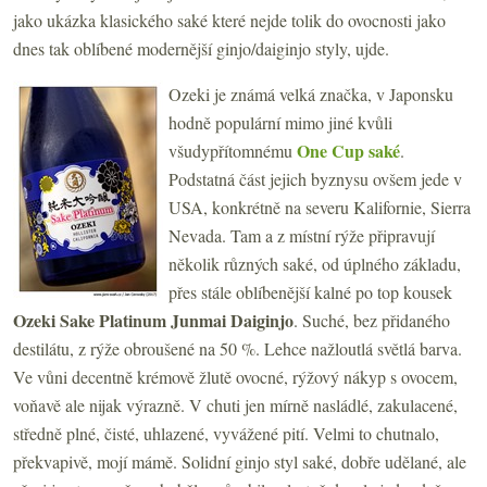
jako ukázka klasického saké které nejde tolik do ovocnosti jako
dnes tak oblíbené modernější ginjo/daiginjo styly, ujde.
Ozeki je známá velká značka, v Japonsku
hodně populární mimo jiné kvůli
One Cup saké
všudypřítomnému
.
Podstatná část jejich byznysu ovšem jede v
USA, konkrétně na severu Kalifornie, Sierra
Nevada. Tam a z místní rýže připravují
několik různých saké, od úplného základu,
přes stále oblíbenější kalné po top kousek
Ozeki Sake Platinum Junmai Daiginjo
. Suché, bez přidaného
destilátu, z rýže obroušené na 50 %. Lehce nažloutlá světlá barva.
Ve vůni decentně krémově žlutě ovocné, rýžový nákyp s ovocem,
voňavě ale nijak výrazně. V chuti jen mírně nasládlé, zakulacené,
středně plné, čisté, uhlazené, vyvážené pití. Velmi to chutnalo,
překvapivě, mojí mámě. Solidní ginjo styl saké, dobře udělané, ale