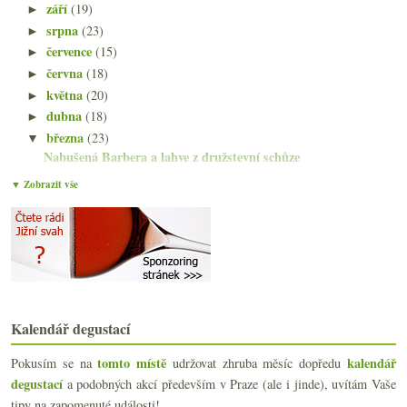
září
(19)
►
srpna
(23)
►
července
(15)
►
června
(18)
►
května
(20)
►
dubna
(18)
►
března
(23)
▼
Nabušená Barbera a lahve z družstevní schůze
Vinařský zákon, naturálno a Cornelissen, ceny Cham...
▼ Zobrazit vše
Lehce postarší vína z nabídky Domaine R&B
Fajn cava a další dvě saké do sbírky
Fino Jarana a levnější repliky populárních vín
Fajn červená Montemercurio z Montepulciana
Moravská vína do Číny, pití z dřeva, příběhy…
Čerstvá Rioja, Malbec z Argentiny a česko-africká ...
Krásné bílé z nečekané odrůdy
Kalendář degustací
Deset různorodých vín z Loiry
Experti, Tokaj, stobodový Ryzlink a prezidentský k...
tomto místě
kalendář
Pokusím se na
udržovat zhruba měsíc dopředu
Štíhlý a naopak velmi opulentní Ryzlink
degustací
a podobných akcí především v Praze (ale i jinde), uvítám Vaše
Italská nuda a sada vzorků z Nového vinařství
tipy na zapomenuté události!