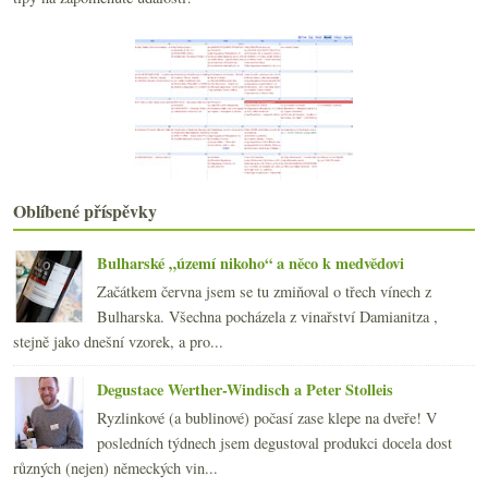
Degustační narozeniny Vinného sklepa Újezd 19
Anglické bubliny, domací Cabernet, dubové Chardonn...
Rodič Furmintu, nejlepší bílé světa, Laurent Ponso...
Dvě fajn saké za rozumný peníz
Stefano Amerighi a jeho Syrah
Biodynamické Champagne, klasické Prosecco a chlast...
Proč v Somló nedělat červená vína?
Jarní sherry a komiks pro vinotékaře a vinaře
Minivertikála frankovky od Pavla Halma
Oblíbené příspěvky
Templářská pokuta, rozmrzelost, EET a charitativní...
února
(20)
►
Bulharské „území nikoho“ a něco k medvědovi
ledna
(22)
►
Začátkem června jsem se tu zmiňoval o třech vínech z
2016
(250)
►
Bulharska. Všechna pocházela z vinařství Damianitza ,
2015
(251)
►
stejně jako dnešní vzorek, a pro...
2014
(254)
►
2013
(249)
►
Degustace Werther-Windisch a Peter Stolleis
2012
(254)
►
Ryzlinkové (a bublinové) počasí zase klepe na dveře! V
2011
(252)
►
posledních týdnech jsem degustoval produkci docela dost
2010
(249)
►
různých (nejen) německých vin...
2009
(249)
►