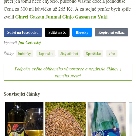
přeci jen tomu něco chybělo, působilo vlastně docela jednoduše.
Cena za 300 ml lahvičku už 265 Kč. A za stejné peníze bych spíše
Ginrei Gassan Junmai Ginjo Gassan no Yuki
zvolil
.
Sdílet na Facebooku
Sdílet na X
Bluesky
Kopírovat odkaz
Vystavil
Jan Čeřovský
Štítky:
,
,
,
,
bublinky
Japonsko
Jiný alkohol
Španělsko
víno
Podpořte svého oblíbeného vínopsavce a nezávislé články z
vinného světa!
Související články