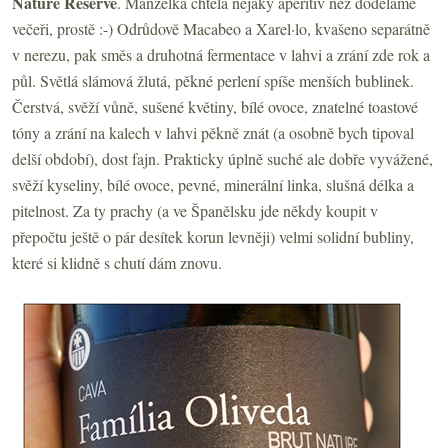
Nature
Reserve
. Manželka chtěla nějaký aperitiv než doděláme
večeři, prostě :-) Odrůdově Macabeo a Xarel·lo, kvašeno separátně
v nerezu, pak směs a druhotná fermentace v lahvi a zrání zde rok a
půl. Světlá slámová žlutá, pěkné perlení spíše menších bublinek.
Čerstvá, svěží vůně, sušené květiny, bílé ovoce, znatelné toastové
tóny a zrání na kalech v lahvi pěkně znát (a osobně bych tipoval
delší období), dost fajn. Prakticky úplně suché ale dobře vyvážené,
svěží kyseliny, bílé ovoce, pevné, minerální linka, slušná délka a
pitelnost. Za ty prachy (a ve Španělsku jde někdy koupit v
přepočtu ještě o pár desítek korun levněji) velmi solidní bubliny,
které si klidně s chutí dám znovu.