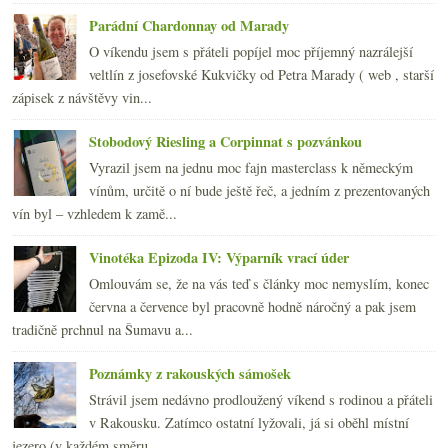
2008
(270)
►
Parádní Chardonnay od Marady
2007
(108)
►
O víkendu jsem s přáteli popíjel moc příjemný nazrálejší
veltlín z josefovské Kukvičky od Petra Marady ( web , starší
zápisek z návštěvy vin...
Stobodový Riesling a Corpinnat s pozvánkou
Vyrazil jsem na jednu moc fajn masterclass k německým
vínům, určitě o ní bude ještě řeč, a jedním z prezentovaných
vín byl – vzhledem k zamě...
Vinotéka Epizoda IV: Výparník vrací úder
Omlouvám se, že na vás teď s články moc nemyslím, konec
června a července byl pracovně hodně náročný a pak jsem
tradičně prchnul na Šumavu a...
Poznámky z rakouských sámošek
Strávil jsem nedávno prodloužený víkend s rodinou a přáteli
v Rakousku. Zatímco ostatní lyžovali, já si oběhl místní
jezero (v každém směru ...