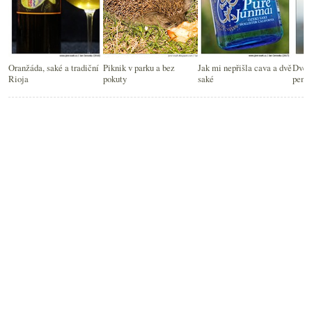
Oranžáda, saké a tradiční
Piknik v parku a bez
Jak mi nepřišla cava a dvě
Dvě f
Rioja
pokuty
saké
peníz