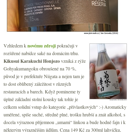
novému zdroji
Vzhledem k
pokračuji v
rozšířené nabídce saké na domácím trhu.
Kikusui Karakuchi Honjozo
vzniká z rýže
Gohyakumangoku obroušené na 70 %,
původ je v prefektuře Niigata a nejen tam je
to dost oblíbený záležitost v různých
restauracích a barech. Když pomineme ty
úplně základní stolní kousky tak tohle je
celkem solidní vstup do kategorie „přívlastkových“ :-) Aromaticky
uměřené, spíše suché, středně plné, trošku hrubší a znát alkohol, s
docela výraznou příjemnou „umami“ linkou a bude hodně fajn i k
některým výraznějším jídlům. Cena 149 Kč za 300ml lahvičku,