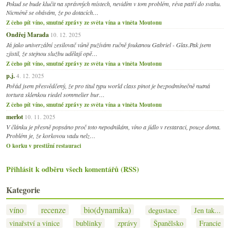
Pokud se bude klučit na správných místech, nevidím v tom problém, réva patří do svahu.
Nicméně se obávám, že po dotacích…
Z čeho pít víno, smutné zprávy ze světa vína a viněta Moutonu
Ondřej Marada
10. 12. 2025
Já jako univerzální zesilovač vůně pužívám ručně foukanou Gabriel - Glas.Pak jsem
zjistil, že stejnou službu udělají opě…
Z čeho pít víno, smutné zprávy ze světa vína a viněta Moutonu
p.j.
4. 12. 2025
Pořád jsem přesvědčený, že pro titul typu world class pinot je bezpodmínečně nutná
tortura sklenkou riedel sommelier bur…
Z čeho pít víno, smutné zprávy ze světa vína a viněta Moutonu
merlot
10. 11. 2025
V článku je přesně popsáno proč toto nepodnikám, víno a jídlo v restaraci, pouze doma.
Problém je, že korkovou vadu nelz…
O korku v prestižní restauraci
Přihlásit k odběru všech komentářů (RSS)
Kategorie
víno
recenze
bio(dynamika)
degustace
Jen tak...
vinařství a vinice
bublinky
zprávy
Španělsko
Francie