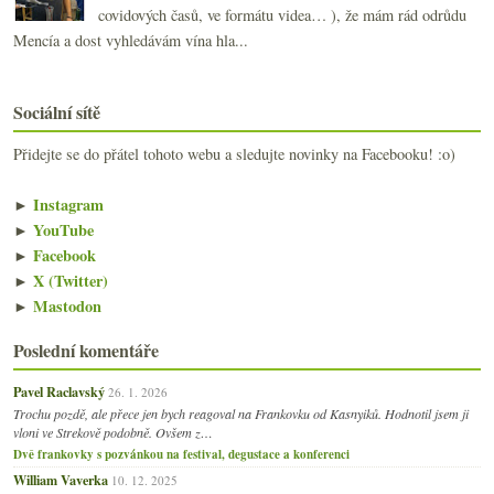
covidových časů, ve formátu videa… ), že mám rád odrůdu
Mencía a dost vyhledávám vína hla...
Sociální sítě
Přidejte se do přátel tohoto webu a sledujte novinky na Facebooku! :o)
►
Instagram
►
YouTube
►
Facebook
►
X (Twitter)
►
Mastodon
Poslední komentáře
Pavel Raclavský
26. 1. 2026
Trochu pozdě, ale přece jen bych reagoval na Frankovku od Kasnyiků. Hodnotil jsem ji
vloni ve Strekově podobně. Ovšem z…
Dvě frankovky s pozvánkou na festival, degustace a konferenci
William Vaverka
10. 12. 2025