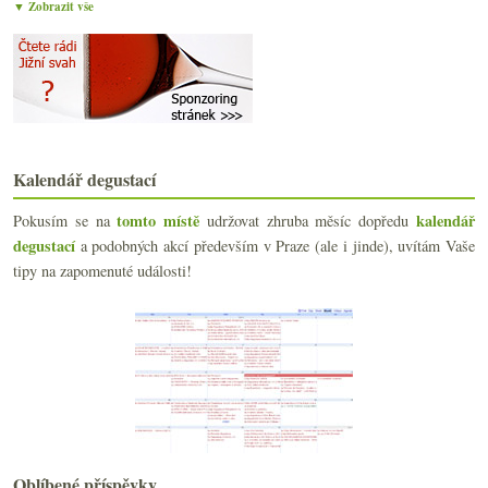
▼ Zobrazit vše
Lehce postarší vína z nabídky Domaine R&B
Fajn cava a další dvě saké do sbírky
Fino Jarana a levnější repliky populárních vín
Fajn červená Montemercurio z Montepulciana
Moravská vína do Číny, pití z dřeva, příběhy…
Čerstvá Rioja, Malbec z Argentiny a česko-africká ...
Krásné bílé z nečekané odrůdy
Kalendář degustací
Deset různorodých vín z Loiry
Experti, Tokaj, stobodový Ryzlink a prezidentský k...
tomto místě
kalendář
Pokusím se na
udržovat zhruba měsíc dopředu
Štíhlý a naopak velmi opulentní Ryzlink
degustací
a podobných akcí především v Praze (ale i jinde), uvítám Vaše
Italská nuda a sada vzorků z Nového vinařství
tipy na zapomenuté události!
Degustační narozeniny Vinného sklepa Újezd 19
Anglické bubliny, domací Cabernet, dubové Chardonn...
Rodič Furmintu, nejlepší bílé světa, Laurent Ponso...
Dvě fajn saké za rozumný peníz
Stefano Amerighi a jeho Syrah
Biodynamické Champagne, klasické Prosecco a chlast...
Proč v Somló nedělat červená vína?
Jarní sherry a komiks pro vinotékaře a vinaře
Minivertikála frankovky od Pavla Halma
Oblíbené příspěvky