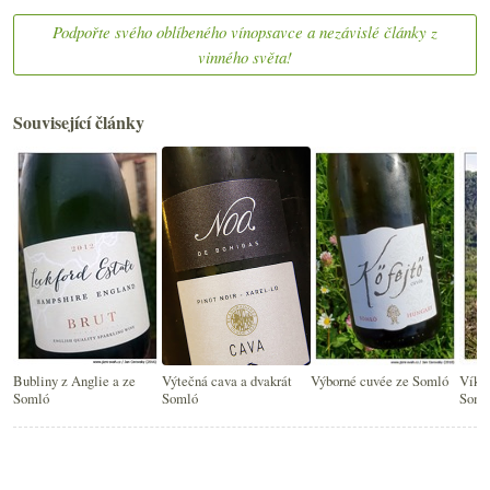
Podpořte svého oblíbeného vínopsavce a nezávislé články z
vinného světa!
Související články
Bubliny z Anglie a ze
Výtečná cava a dvakrát
Výborné cuvée ze Somló
Víke
Somló
Somló
Soml