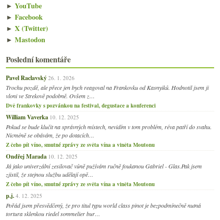
►
YouTube
►
Facebook
►
X (Twitter)
►
Mastodon
Poslední komentáře
Pavel Raclavský
26. 1. 2026
Trochu pozdě, ale přece jen bych reagoval na Frankovku od Kasnyiků. Hodnotil jsem ji
vloni ve Strekově podobně. Ovšem z…
Dvě frankovky s pozvánkou na festival, degustace a konferenci
William Vaverka
10. 12. 2025
Pokud se bude klučit na správných místech, nevidím v tom problém, réva patří do svahu.
Nicméně se obávám, že po dotacích…
Z čeho pít víno, smutné zprávy ze světa vína a viněta Moutonu
Ondřej Marada
10. 12. 2025
Já jako univerzální zesilovač vůně pužívám ručně foukanou Gabriel - Glas.Pak jsem
zjistil, že stejnou službu udělají opě…
Z čeho pít víno, smutné zprávy ze světa vína a viněta Moutonu
p.j.
4. 12. 2025
Pořád jsem přesvědčený, že pro titul typu world class pinot je bezpodmínečně nutná
tortura sklenkou riedel sommelier bur…