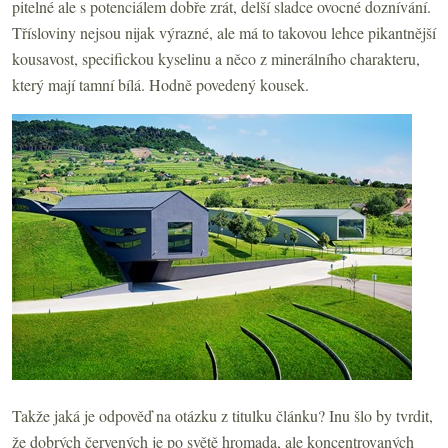
pitelné ale s potenciálem dobře zrát, delší sladce ovocné doznívání.
Třísloviny nejsou nijak výrazné, ale má to takovou lehce pikantnější
kousavost, specifickou kyselinu a něco z minerálního charakteru,
který mají tamní bílá. Hodně povedený kousek.
Takže jaká je odpověď na otázku z titulku článku? Inu šlo by tvrdit,
že dobrých červených je po světě hromada, ale koncentrovaných