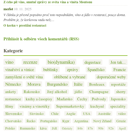
Z čeho pít víno, smutné zprávy ze světa vína a viněta Moutonu
merlot
10. 11. 2025
V článku je přesně popsáno proč toto nepodnikám, víno a jídlo v restaraci, pouze doma.
Problém je, že korkovou vadu nelz…
O korku v prestižní restauraci
Přihlásit k odběru všech komentářů (RSS)
Kategorie
víno
recenze
bio(dynamika)
degustace
Jen tak...
vinařství a vinice
bublinky
zprávy
Španělsko
Francie
zamyšlení o světě vína
oblíbené a vybrané
doporučené weby
Německo
Morava
Burgundsko
Itálie
Bordeaux
reportáže
ankety
Rakousko
Jiný alkohol
jídlo
Champagne
sherry
restaurace
knihy a časopisy
Maďarsko
Čechy
Podvody
Japonsko
filmy
vinárny a vinotéky
Supermarketovky
kuchyně
speciality
Slovensko
Slovinsko
Chile
Anglie
USA
Austrálie
video
Chorvatsko
Řecko
Portugalsko
Kypr
Argentina
Nový Zéland
Gruzie
Polsko
Rumunsko
káva
JAR
Odrůdy
84b
87b
90b
92b
Apríl