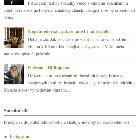
Patlal jsem teď na sociálky video s vinnými sklenkami a
chtěl ho odkázat na blog na tematický článek, ale zjistil, že by si zasloužil
aktua...
Stopětibodovka a jak se umístit na vrcholu
Doba je zlá. Jak se chcete prosadit na saturovaném trhu s
vinnou kritikou? Jak si zajistit, aby zrovna Vaše jméno,
název časopisu či průvodc...
Potěšení s El Rapolao
Už jsem se tu opakovaně zmiňoval (dokonce, hrůza z
covidových časů, ve formátu videa… ), že mám rád odrůdu
Mencía a dost vyhledávám vína hla...
Sociální sítě
Přidejte se do přátel tohoto webu a sledujte novinky na Facebooku! :o)
►
Instagram