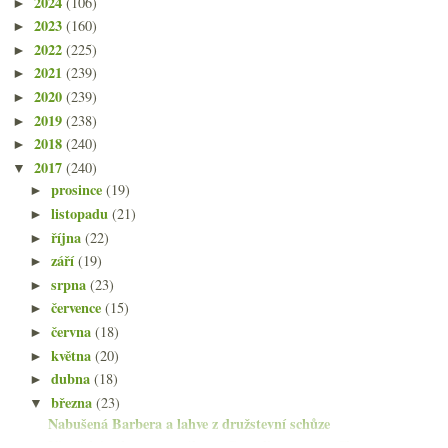
2024
(106)
►
2023
(160)
►
2022
(225)
►
2021
(239)
►
2020
(239)
►
2019
(238)
►
2018
(240)
►
2017
(240)
▼
prosince
(19)
►
listopadu
(21)
►
října
(22)
►
září
(19)
►
srpna
(23)
►
července
(15)
►
června
(18)
►
května
(20)
►
dubna
(18)
►
března
(23)
▼
Nabušená Barbera a lahve z družstevní schůze
Vinařský zákon, naturálno a Cornelissen, ceny Cham...