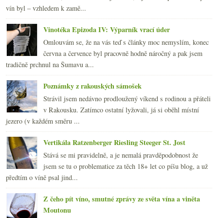
vín byl – vzhledem k zamě...
Vinotéka Epizoda IV: Výparník vrací úder
Omlouvám se, že na vás teď s články moc nemyslím, konec
června a července byl pracovně hodně náročný a pak jsem
tradičně prchnul na Šumavu a...
Poznámky z rakouských sámošek
Strávil jsem nedávno prodloužený víkend s rodinou a přáteli
v Rakousku. Zatímco ostatní lyžovali, já si oběhl místní
jezero (v každém směru ...
Vertikála Ratzenberger Riesling Steeger St. Jost
Stává se mi pravidelně, a je nemalá pravděpodobnost že
jsem se tu o problematice za těch 18+ let co píšu blog, a už
předtím o víně psal jind...
Z čeho pít víno, smutné zprávy ze světa vína a viněta
Moutonu