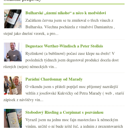
Templářská pokuta, rozmrzelost, EET a charitativní...
února
(20)
►
Bulharské „území nikoho“ a něco k medvědovi
ledna
(22)
►
Začátkem června jsem se tu zmiňoval o třech vínech z
2016
(250)
►
Bulharska. Všechna pocházela z vinařství Damianitza ,
2015
(251)
►
stejně jako dnešní vzorek, a pro...
2014
(254)
►
2013
(249)
►
Degustace Werther-Windisch a Peter Stolleis
2012
(254)
►
Ryzlinkové (a bublinové) počasí zase klepe na dveře! V
2011
(252)
►
posledních týdnech jsem degustoval produkci docela dost
2010
(249)
►
různých (nejen) německých vin...
2009
(249)
►
2008
(270)
►
Parádní Chardonnay od Marady
2007
(108)
►
O víkendu jsem s přáteli popíjel moc příjemný nazrálejší
veltlín z josefovské Kukvičky od Petra Marady ( web , starší
zápisek z návštěvy vin...
Stobodový Riesling a Corpinnat s pozvánkou
Vyrazil jsem na jednu moc fajn masterclass k německým
vínům, určitě o ní bude ještě řeč, a jedním z prezentovaných