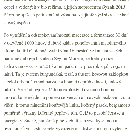
Syrah
2013
kopci a vedených v bio režimu, a jejich stoprocentní
.
Původně spíše experimentální výsadba, s jejímiž výsledky ale slaví
slušný úspěch.
Po vytřídění a odstopkování hroznů macerace a fermantace 30 dní
v otevřené 1000 litrové dubové kádi s ponořováním matolinového
klobouku třikrát denně. Zrání vína 16 měsíců ve francouzských
barrique dubových sudech Seguin Moreau, ze třetiny nové.
Lahvováno v červnu 2015 a tím pádem už přes rok a půl zraje i v
lahvi. Ta je tvarem burgundská, těžší, s tlustou kovovou záklopkou
a celokorkem. Temná barva, na hranici neprůhlednosti, fialový
odstín. Ve vůni nejde o žádnou explozivní ovocnou bombu,
aromatika je někde na pomezí červených a tmavých peckovin, zralá
višeň, k tomu minerální kouřovější linka, kožený pásek, bergamot a
poměrně výrazný kořenitý pepřový tón. Celé to působí čerstvě a
energicky. Suché, poměrně plné v chuti, s bezva kyselinou a
ovocnou šťavnatostí, skvěle vyvážené mladistvé a už nyní výtečně