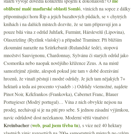
mé
staletí vývoje dovedla konkrétní spojení k dokonalosti? O
oblíbené malé maďarské oblasti Somló
, vinicích na sopce z dálky
připomínající horu Říp a jejích bazaltových půdách, se v chytrých
knihách i na dalších místech dozvíte, že se tam připravují jen a
pouze bílá vína z odrůd Juhfark, Furmint, Hárslevelű (Lipovina),
Olaszrizling (Ryzlink vlašský) a případně Traminer. Při bližším
zkoumání narazíte na Szürkebarát (Rulandské šedé), stopová
množství Sauvignonu, Chardonnay, Sylvánu či starých odrůd jako
Csomorika nebo naopak novějšího křížence Zeus. A na místě
samozřejmě zjistíte, alespoň pokud jste tam v době dozrávání
hroznů, že vinaři pěstují i modré odrůdy. Je jich tam nějakých 7+
hektarů a teda asi procento výsadeb :-) Odrůdy všemožné, najdete
Pinot Noir, Kékfrankos (Frankovka), Cabernet Franc, Blauer
Portugieser (Modrý portugal)… Vína z nich obvykle nejsou na
prodej, nechávají si je na pití pro sebe. S jednou zásadní výjimkou,
navíc odrůdově dost nečekanou. Moderní větší vinařství
Kreinbacher
web
psal jsem třeba tu
(
,
), s více než 40 hektary
vlastních vinic rozesetých na 200+ samostatných místech po celém