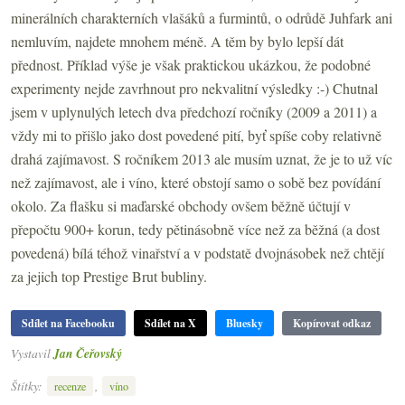
minerálních charakterních vlašáků a furmintů, o odrůdě Juhfark ani
nemluvím, najdete mnohem méně. A těm by bylo lepší dát
přednost. Příklad výše je však praktickou ukázkou, že podobné
experimenty nejde zavrhnout pro nekvalitní výsledky :-) Chutnal
jsem v uplynulých letech dva předchozí ročníky (2009 a 2011) a
vždy mi to přišlo jako dost povedené pití, byť spíše coby relativně
drahá zajímavost. S ročníkem 2013 ale musím uznat, že je to už víc
než zajímavost, ale i víno, které obstojí samo o sobě bez povídání
okolo. Za flašku si maďarské obchody ovšem běžně účtují v
přepočtu 900+ korun, tedy pětinásobně více než za běžná (a dost
povedená) bílá téhož vinařství a v podstatě dvojnásobek než chtějí
za jejich top Prestige Brut bubliny.
Sdílet na Facebooku
Sdílet na X
Bluesky
Kopírovat odkaz
Vystavil
Jan Čeřovský
Štítky:
,
recenze
víno