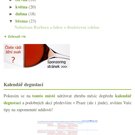
května
(20)
►
dubna
(18)
►
března
(23)
▼
Nabušená Barbera a lahve z družstevní schůze
Vinařský zákon, naturálno a Cornelissen, ceny Cham...
▼ Zobrazit vše
Lehce postarší vína z nabídky Domaine R&B
Fajn cava a další dvě saké do sbírky
Fino Jarana a levnější repliky populárních vín
Fajn červená Montemercurio z Montepulciana
Moravská vína do Číny, pití z dřeva, příběhy…
Čerstvá Rioja, Malbec z Argentiny a česko-africká ...
Krásné bílé z nečekané odrůdy
Kalendář degustací
Deset různorodých vín z Loiry
Experti, Tokaj, stobodový Ryzlink a prezidentský k...
tomto místě
kalendář
Pokusím se na
udržovat zhruba měsíc dopředu
Štíhlý a naopak velmi opulentní Ryzlink
degustací
a podobných akcí především v Praze (ale i jinde), uvítám Vaše
Italská nuda a sada vzorků z Nového vinařství
tipy na zapomenuté události!
Degustační narozeniny Vinného sklepa Újezd 19
Anglické bubliny, domací Cabernet, dubové Chardonn...
Rodič Furmintu, nejlepší bílé světa, Laurent Ponso...
Dvě fajn saké za rozumný peníz