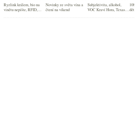
Ryzlink králem, bio na
Novinky ze světa vína a
Subjektivita, alkohol,
108 a
vinětu nepište, RFID,
čtení na víkend
VOC Kraví Hora, Texas a
dětem
experiment s Jolym, …
nejlepšího víno ČR
seriá
podv