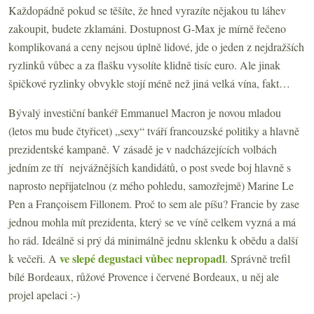
Každopádně pokud se těšíte, že hned vyrazíte nějakou tu láhev
zakoupit, budete zklamáni. Dostupnost G-Max je mírně řečeno
komplikovaná a ceny nejsou úplně lidové, jde o jeden z nejdražších
ryzlinků vůbec a za flašku vysolíte klidně tisíc euro. Ale jinak
špičkové ryzlinky obvykle stojí méně než jiná velká vína, fakt…
Bývalý investiční bankéř Emmanuel Macron je novou mladou
(letos mu bude čtyřicet) „sexy“ tváří francouzské politiky a hlavně
prezidentské kampaně. V zásadě je v nadcházejících volbách
jedním ze tří nejvážnějších kandidátů, o post svede boj hlavně s
naprosto nepřijatelnou (z mého pohledu, samozřejmě) Marine Le
Pen a Françoisem Fillonem. Proč to sem ale píšu? Francie by zase
jednou mohla mít prezidenta, který se ve víně celkem vyzná a má
ho rád. Ideálně si prý dá minimálně jednu sklenku k obědu a další
ve slepé degustaci vůbec nepropadl
k večeři. A
. Správně trefil
bílé Bordeaux, růžové Provence i červené Bordeaux, u něj ale
projel apelaci :-)