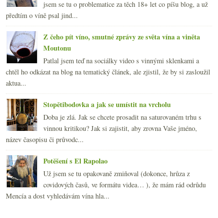
jsem se tu o problematice za těch 18+ let co píšu blog, a už
předtím o víně psal jind...
Z čeho pít víno, smutné zprávy ze světa vína a viněta
Moutonu
Patlal jsem teď na sociálky video s vinnými sklenkami a
chtěl ho odkázat na blog na tematický článek, ale zjistil, že by si zasloužil
aktua...
Stopětibodovka a jak se umístit na vrcholu
Doba je zlá. Jak se chcete prosadit na saturovaném trhu s
vinnou kritikou? Jak si zajistit, aby zrovna Vaše jméno,
název časopisu či průvodc...
Potěšení s El Rapolao
Už jsem se tu opakovaně zmiňoval (dokonce, hrůza z
covidových časů, ve formátu videa… ), že mám rád odrůdu
Mencía a dost vyhledávám vína hla...