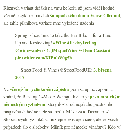
Různých variant držáků na vínu ke kolu už jsem viděl hodně,
šampaňského domu Veuve Clicquot
včetně bicyklu v barvách
,
ale tahle pikniková variace mne vyloženě nadchla!
Spring is here time to take the Bar Bike in for a Tune-
#Wine
#FridayFeeling
Up and Restocking!
@winewankers
@JMiquelWine
@DemiCassiani
pic.twitter.com/KIBubV0g5h
3. března
— Street Food & Vine (@StreetFoodUK)
2017
včerejším ryzlinkovém zápisku
Ve
jsem se úplně zapomněl
prvním suchým
zmínit, že Riesling G-Max z Weingut Keller je
německým ryzlinkem
, který dostal od nějakého prestižního
magazínu či hodnotitele sto bodů. Může za to Decanter :-)
Stobodových ryzlinků samozřejmě existuje vícero, ale ve všech
případech šlo o slaďochy. Milník pro německé vinařství? Kdo ví.