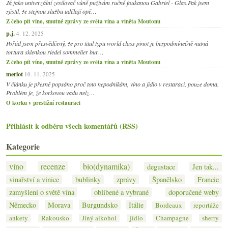
Já jako univerzální zesilovač vůně pužívám ručně foukanou Gabriel - Glas.Pak jsem
zjistil, že stejnou službu udělají opě…
Z čeho pít víno, smutné zprávy ze světa vína a viněta Moutonu
p.j.
4. 12. 2025
Pořád jsem přesvědčený, že pro titul typu world class pinot je bezpodmínečně nutná
tortura sklenkou riedel sommelier bur…
Z čeho pít víno, smutné zprávy ze světa vína a viněta Moutonu
merlot
10. 11. 2025
V článku je přesně popsáno proč toto nepodnikám, víno a jídlo v restaraci, pouze doma.
Problém je, že korkovou vadu nelz…
O korku v prestižní restauraci
Přihlásit k odběru všech komentářů (RSS)
Kategorie
víno
recenze
bio(dynamika)
degustace
Jen tak...
vinařství a vinice
bublinky
zprávy
Španělsko
Francie
zamyšlení o světě vína
oblíbené a vybrané
doporučené weby
Německo
Morava
Burgundsko
Itálie
Bordeaux
reportáže
ankety
Rakousko
Jiný alkohol
jídlo
Champagne
sherry