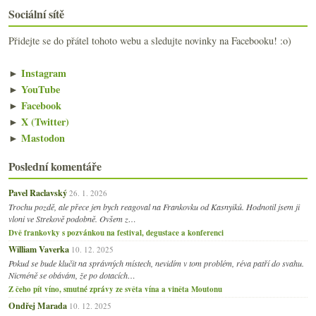
Sociální sítě
Přidejte se do přátel tohoto webu a sledujte novinky na Facebooku! :o)
►
Instagram
►
YouTube
►
Facebook
►
X (Twitter)
►
Mastodon
Poslední komentáře
Pavel Raclavský
26. 1. 2026
Trochu pozdě, ale přece jen bych reagoval na Frankovku od Kasnyiků. Hodnotil jsem ji
vloni ve Strekově podobně. Ovšem z…
Dvě frankovky s pozvánkou na festival, degustace a konferenci
William Vaverka
10. 12. 2025
Pokud se bude klučit na správných místech, nevidím v tom problém, réva patří do svahu.
Nicméně se obávám, že po dotacích…
Z čeho pít víno, smutné zprávy ze světa vína a viněta Moutonu
Ondřej Marada
10. 12. 2025