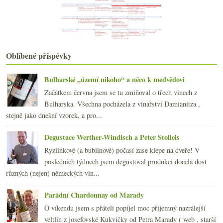
Stefano Amerighi a jeho Syrah
Biodynamické Champagne, klasické Prosecco a chlast...
Proč v Somló nedělat červená vína?
Jarní sherry a komiks pro vinotékaře a vinaře
Minivertikála frankovky od Pavla Halma
Oblíbené příspěvky
Templářská pokuta, rozmrzelost, EET a charitativní...
února
(20)
►
Bulharské „území nikoho“ a něco k medvědovi
ledna
(22)
►
Začátkem června jsem se tu zmiňoval o třech vínech z
2016
(250)
►
Bulharska. Všechna pocházela z vinařství Damianitza ,
2015
(251)
►
stejně jako dnešní vzorek, a pro...
2014
(254)
►
2013
(249)
►
Degustace Werther-Windisch a Peter Stolleis
2012
(254)
►
Ryzlinkové (a bublinové) počasí zase klepe na dveře! V
2011
(252)
►
posledních týdnech jsem degustoval produkci docela dost
2010
(249)
►
různých (nejen) německých vin...
2009
(249)
►
2008
(270)
►
Parádní Chardonnay od Marady
2007
(108)
►
O víkendu jsem s přáteli popíjel moc příjemný nazrálejší
veltlín z josefovské Kukvičky od Petra Marady ( web , starší