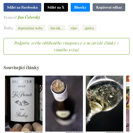
Sdílet na Facebooku
Sdílet na X
Bluesky
Kopírovat odkaz
Vystavil
Jan Čeřovský
Štítky:
,
,
,
doporučené weby
Jen tak...
víno
zprávy
Podpořte svého oblíbeného vínopsavce a nezávislé články z
vinného světa!
Související články