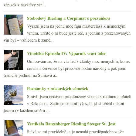
zápisek z návštěvy vin...
Stobodový Riesling a Corpinnat s pozvánkou
Vyrazil jsem na jednu moc fajn masterclass k německým
vínům, určitě o ní bude ještě řeč, a jedním z prezentovaných
vín byl – vzhledem k zamě...
Vinotéka Epizoda IV: Výparník vrací úder
Omlouvám se, že na vás teď s články moc nemyslím, konec
června a července byl pracovně hodně náročný a pak jsem
tradičně prchnul na Šumavu a...
Poznámky z rakouských sámošek
Strávil jsem nedávno prodloužený víkend s rodinou a přáteli
v Rakousku. Zatímco ostatní lyžovali, já si oběhl místní
jezero (v každém směru ...
Vertikála Ratzenberger Riesling Steeger St. Jost
Stává se mi pravidelně, a je nemalá pravděpodobnost že