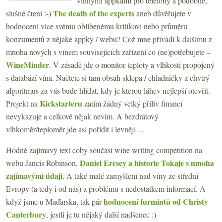
vinnými appkami pro telefony a podobně,
The death of the experts
slušné čtení :-)
aneb důvěřujete v
hodnocení více svému oblíbenému kritikovi nebo průměru
konzumentů z nějaké appky / webu? Což mne přivádí k dalšímu z
mnoha nových s vínem souvisejících zařízení co (ne)potřebujete –
WineMinder
. V zásadě jde o monitor teploty a vlhkosti propojený
s databází vína. Načtete si tam obsah sklepa / chladničky a chytrý
algoritmus za vás bude hlídat, kdy je kterou láhev nejlepší otevřít.
Kickstarteru
Projekt na
zatím žádný velký příliv financí
nevykazuje a celkově nějak nevím. A bezdrátový
vlhkoměr/teploměr jde asi pořídit i levněji…
Hodně zajímavý text coby součást wine writing competition na
Daniel Ercsey a historie Tokaje s mnoha
webu Jancis Robinson,
zajímavými údaji
. A také malé zamyšlení nad víny ze střední
Evropy (a tedy i od nás) a problému s nedostatkem informací. A
hodnocení furmintů od Christy
když jsme u Maďarska, tak pár
Canterbury
, jestli je tu nějaký další nadšenec :)