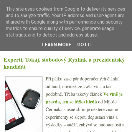
This site uses cookies from Google to deliver its services
and to analyze traffic. Your IP address and user-agent are
shared with Google along with performance and security
metrics to ensure quality of service, generate usage
statistics, and to detect and address abuse.
☰ Menu
LEARN MORE
GOT IT
PÁTEK 17. BŘEZNA 2017
Experti, Tokaj, stobodový Ryzlink a prezidentský
kandidát
Při pátku zase pár doporučených článků
odjinud, novinek ze světa vína a tak
Ve víně je
podobně. Třeba takový článek
pravda, jen se těžko hledá
od Miloše
Čermáka slušně shrnuje některé známé
experimenty se slepou degustací vína a
výsledky soutěží, zabývá se budoucností a