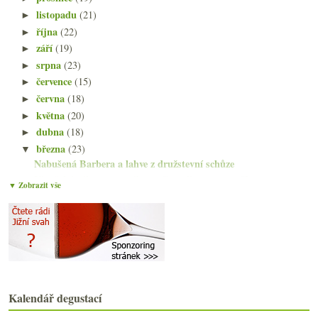
listopadu
(21)
►
října
(22)
►
září
(19)
►
srpna
(23)
►
července
(15)
►
června
(18)
►
května
(20)
►
dubna
(18)
►
března
(23)
▼
Nabušená Barbera a lahve z družstevní schůze
Vinařský zákon, naturálno a Cornelissen, ceny Cham...
▼ Zobrazit vše
Lehce postarší vína z nabídky Domaine R&B
Fajn cava a další dvě saké do sbírky
Fino Jarana a levnější repliky populárních vín
Fajn červená Montemercurio z Montepulciana
Moravská vína do Číny, pití z dřeva, příběhy…
Čerstvá Rioja, Malbec z Argentiny a česko-africká ...
Krásné bílé z nečekané odrůdy
Kalendář degustací
Deset různorodých vín z Loiry
Experti, Tokaj, stobodový Ryzlink a prezidentský k...