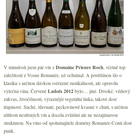
Domaine Prieure Roch
V minulosti jsem pár vín z
, včetně top
záležitostí z Vosne Romanée, už ochutnal. A povětšinou šlo o
klasiku s určitou dávkou svérázné rustikálnosti, ale opravdu
Ladoix 2012
výtečná vína. Červené
bylo… jiné. Divoké, višňový
zákvas, živočišnosti, výraznější vegetální linka, takové dost
třapinové. Suché, šťavnaté, peckovinově kvasné v chuti, s určitou
ulítlostí nesířených vín a docela zvláštní ale ne nezajímavou
strukturou. Na víno od spolumajitele domény Romanée-Conti dost
punk.