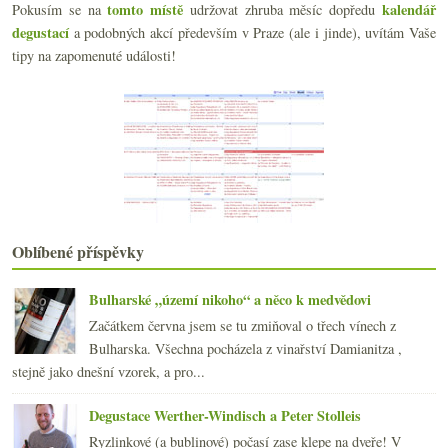
tomto místě
kalendář
Pokusím se na
udržovat zhruba měsíc dopředu
Štíhlý a naopak velmi opulentní Ryzlink
degustací
a podobných akcí především v Praze (ale i jinde), uvítám Vaše
Italská nuda a sada vzorků z Nového vinařství
tipy na zapomenuté události!
Degustační narozeniny Vinného sklepa Újezd 19
Anglické bubliny, domací Cabernet, dubové Chardonn...
Rodič Furmintu, nejlepší bílé světa, Laurent Ponso...
Dvě fajn saké za rozumný peníz
Stefano Amerighi a jeho Syrah
Biodynamické Champagne, klasické Prosecco a chlast...
Proč v Somló nedělat červená vína?
Jarní sherry a komiks pro vinotékaře a vinaře
Minivertikála frankovky od Pavla Halma
Oblíbené příspěvky
Templářská pokuta, rozmrzelost, EET a charitativní...
února
(20)
►
Bulharské „území nikoho“ a něco k medvědovi
ledna
(22)
►
Začátkem června jsem se tu zmiňoval o třech vínech z
2016
(250)
►
Bulharska. Všechna pocházela z vinařství Damianitza ,
2015
(251)
►
stejně jako dnešní vzorek, a pro...
2014
(254)
►
2013
(249)
►
Degustace Werther-Windisch a Peter Stolleis
2012
(254)
►
Ryzlinkové (a bublinové) počasí zase klepe na dveře! V