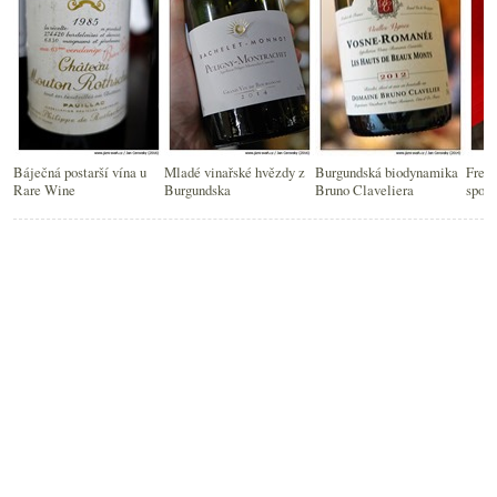
Báječná postarší vína u
Mladé vinařské hvězdy z
Burgundská biodynamika
Fren
Rare Wine
Burgundska
Bruno Claveliera
sponz