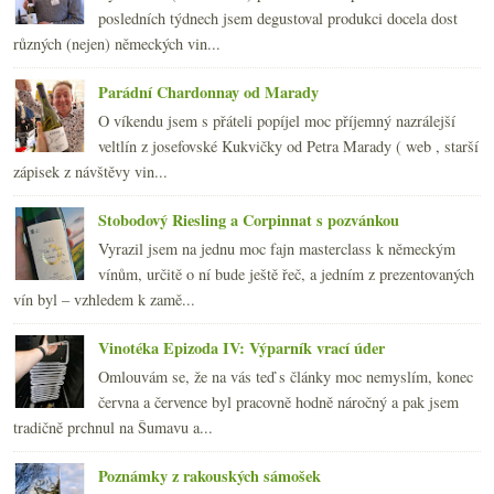
2011
(252)
►
posledních týdnech jsem degustoval produkci docela dost
2010
(249)
►
různých (nejen) německých vin...
2009
(249)
►
2008
(270)
►
Parádní Chardonnay od Marady
2007
(108)
►
O víkendu jsem s přáteli popíjel moc příjemný nazrálejší
veltlín z josefovské Kukvičky od Petra Marady ( web , starší
zápisek z návštěvy vin...
Stobodový Riesling a Corpinnat s pozvánkou
Vyrazil jsem na jednu moc fajn masterclass k německým
vínům, určitě o ní bude ještě řeč, a jedním z prezentovaných
vín byl – vzhledem k zamě...
Vinotéka Epizoda IV: Výparník vrací úder
Omlouvám se, že na vás teď s články moc nemyslím, konec
června a července byl pracovně hodně náročný a pak jsem
tradičně prchnul na Šumavu a...
Poznámky z rakouských sámošek