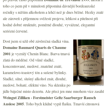
toho co jsem pil v minulosti připomíná dávnější bordeauxské
ročníky s nižším alkoholem a lehčí než je dnes běžné. Hezky zralé
ale zároveň s příjemnou svěžestí projevu, lehkost a pitelnost při
hodně dobré struktuře, poměrně dlouhé, vyvážené, elegantní
seriózní červené.
Dost jsem si užil obě závěrečná sladká vína.
Domaine Baumard Quarts de Chaume
2001
je vyzrálý Chenin Blanc. Barva tmavá
zlatá do měděné. Od vůně sladké,
koncentrované, medové, znatelně zralé,
karamelovo-toastový tón a sušené bylinky.
Sladké, silné, slušný alkohol znát, dlouhé,
medové, bohaté, efektní víno. Na sklenku po
jídle báječné místo dezertu. Ale přeci jen mne mnohem více zasáhl
Weingut Zilliken - Forstmeister Geltz Saarburger Rausch
Auslese 2005
. Toho bych klidně vypil flašku. Tmavší citronová