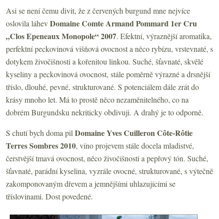
Asi se není čemu divit, že z červených burgund mne nejvíce
Domaine Comte Armand Pommard 1er Cru
oslovila láhev
„Clos Epeneaux Monopole“ 2007
. Efektní, výraznější aromatika,
perfektní peckovinová višňová ovocnost a něco rybízu, vrstevnaté, s
dotykem živočišnosti a kořenitou linkou. Suché, šťavnaté, skvělé
kyseliny a peckovinová ovocnost, stále poměrně výrazné a drsnější
tříslo, dlouhé, pevné, strukturované. S potenciálem dále zrát do
krásy mnoho let. Má to prostě něco nezaměnitelného, co na
dobrém Burgundsku nekriticky obdivuji. A drahý je to odporně.
Domaine
Yves
Cuilleron C
ôte-Rôtie
S chutí bych doma pil
Terres Sombres 2010
, víno projevem stále docela mladistvé,
čerstvější tmavá ovocnost, něco živočišnosti a pepřový tón. Suché,
šťavnaté, parádní kyselina, vyzrále ovocné, strukturované, s výtečně
zakomponovaným dřevem a jemnějšími uhlazujícími se
tříslovinami. Dost povedené.