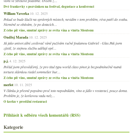
vloni ve Strekově podobně. Ovšem z…
Dvě frankovky s pozvánkou na festival, degustace a konferenci
William Vaverka
10. 12. 2025
Pokud se bude klučit na správných místech, nevidím v tom problém, réva patří do svahu.
Nicméně se obávám, že po dotacích…
Z čeho pít víno, smutné zprávy ze světa vína a viněta Moutonu
Ondřej Marada
10. 12. 2025
Já jako univerzální zesilovač vůně pužívám ručně foukanou Gabriel - Glas.Pak jsem
zjistil, že stejnou službu udělají opě…
Z čeho pít víno, smutné zprávy ze světa vína a viněta Moutonu
p.j.
4. 12. 2025
Pořád jsem přesvědčený, že pro titul typu world class pinot je bezpodmínečně nutná
tortura sklenkou riedel sommelier bur…
Z čeho pít víno, smutné zprávy ze světa vína a viněta Moutonu
merlot
10. 11. 2025
V článku je přesně popsáno proč toto nepodnikám, víno a jídlo v restaraci, pouze doma.
Problém je, že korkovou vadu nelz…
O korku v prestižní restauraci
Přihlásit k odběru všech komentářů (RSS)
Kategorie