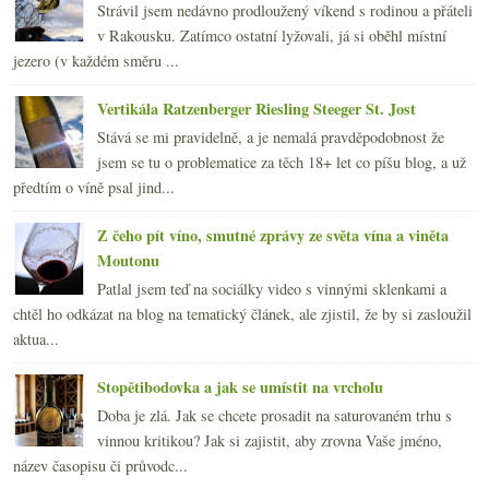
Strávil jsem nedávno prodloužený víkend s rodinou a přáteli
v Rakousku. Zatímco ostatní lyžovali, já si oběhl místní
jezero (v každém směru ...
Vertikála Ratzenberger Riesling Steeger St. Jost
Stává se mi pravidelně, a je nemalá pravděpodobnost že
jsem se tu o problematice za těch 18+ let co píšu blog, a už
předtím o víně psal jind...
Z čeho pít víno, smutné zprávy ze světa vína a viněta
Moutonu
Patlal jsem teď na sociálky video s vinnými sklenkami a
chtěl ho odkázat na blog na tematický článek, ale zjistil, že by si zasloužil
aktua...
Stopětibodovka a jak se umístit na vrcholu
Doba je zlá. Jak se chcete prosadit na saturovaném trhu s
vinnou kritikou? Jak si zajistit, aby zrovna Vaše jméno,
název časopisu či průvodc...