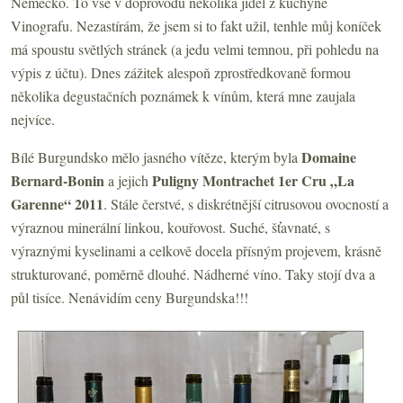
Německo. To vše v doprovodu několika jídel z kuchyně
Vinografu. Nezastírám, že jsem si to fakt užil, tenhle můj koníček
má spoustu světlých stránek (a jedu velmi temnou, při pohledu na
výpis z účtu). Dnes zážitek alespoň zprostředkovaně formou
několika degustačních poznámek k vínům, která mne zaujala
nejvíce.
Domaine
Bílé Burgundsko mělo jasného vítěze, kterým byla
Bernard-Bonin
Puligny Montrachet 1er Cru „La
a jejich
Garenne“ 2011
. Stále čerstvé, s diskrétnější citrusovou ovocností a
výraznou minerální linkou, kouřovost. Suché, šťavnaté, s
výraznými kyselinami a celkově docela přísným projevem, krásně
strukturované, poměrně dlouhé. Nádherné víno. Taky stojí dva a
půl tisíce. Nenávidím ceny Burgundska!!!