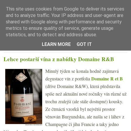
This site uses cookies from Google to deliver its services
and to analyze traffic. Your IP address and user-agent are
shared with Google along with performance and security
metrics to ensure quality of service, generate usage
statistics, and to detect and address abuse.
☰ Menu
LEARN MORE
GOT IT
STŘEDA 29. BŘEZNA 2017
Lehce postarší vína z nabídky Domaine R&B
Minulý týden se konala hodně zajímavá
Domaine R et B
degustace vín z portfolia
(dříve Domaine R&W), která představila
spíše než aktuální nové ročníky vín různé už
trochu zralejší (ale stále dostupné) kousky.
Ze čtrnácti vzorků byl největší prostor
věnován Burgundsku, ale našla se i láhev z
Champagne či jihu Francie a taky jedno