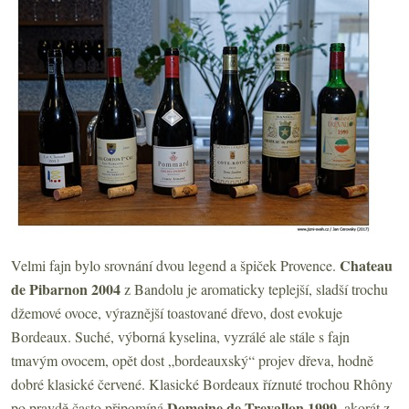
Chateau
Velmi fajn bylo srovnání dvou legend a špiček Provence.
de Pibarnon 2004
z Bandolu
je
aromaticky teplejší, sladší trochu
džemové ovoce, výraznější toastované dřevo, dost evokuje
Bordeaux. Suché, výborná kyselina, vyzrálé ale stále s fajn
tmavým ovocem, opět dost „bordeauxský“ projev dřeva, hodně
dobré klasické červené. Klasické Bordeaux říznuté trochou Rhôny
Domaine de Trevallon 1999
po pravdě často připomíná
, akorát z