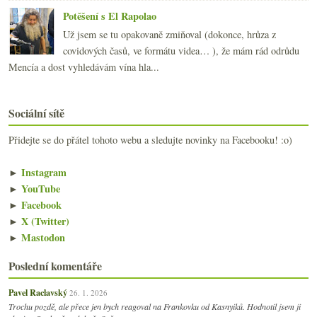
Potěšení s El Rapolao
Už jsem se tu opakovaně zmiňoval (dokonce, hrůza z
covidových časů, ve formátu videa… ), že mám rád odrůdu
Mencía a dost vyhledávám vína hla...
Sociální sítě
Přidejte se do přátel tohoto webu a sledujte novinky na Facebooku! :o)
►
Instagram
►
YouTube
►
Facebook
►
X (Twitter)
►
Mastodon
Poslední komentáře
Pavel Raclavský
26. 1. 2026
Trochu pozdě, ale přece jen bych reagoval na Frankovku od Kasnyiků. Hodnotil jsem ji