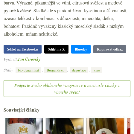
barva. Výrazné, pikantnější ve vůni, citrusová svěžest a medově
pylově květové. Sladké ale s parádní živou kyselinou a šťavnatostí,
úžasná lehkost v kombinaci s důrazností, mineralita, délka,
bohatost. Parádně vyvážený klasický moselský slaďák s nízkým
alkoholem, mňam nekritické.
Sdílet na Facebooku
Sdílet na X
Bluesky
Kopírovat odkaz
Vystavil
Jan Čeřovský
Štítky:
,
,
,
bio(dynamika)
Burgundsko
degustace
víno
Podpořte svého oblíbeného vínopsavce a nezávislé články z
vinného světa!
Související články