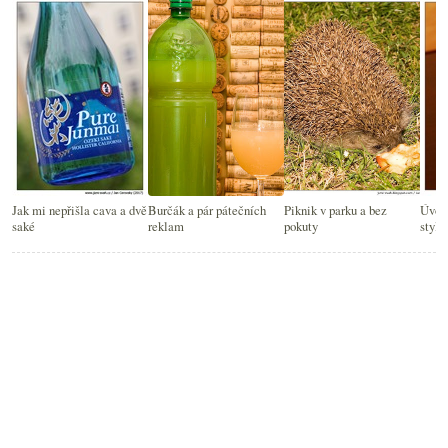
Jak mi nepřišla cava a dvě
Burčák a pár pátečních
Piknik v parku a bez
Úvod 
saké
reklam
pokuty
styly