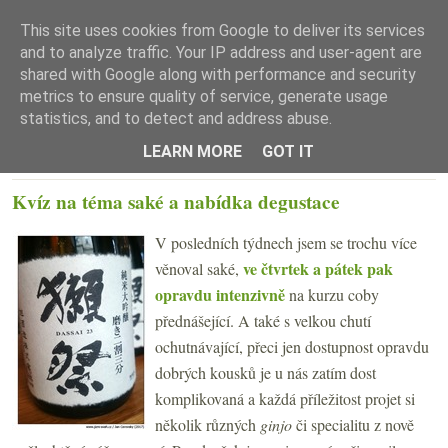
This site uses cookies from Google to deliver its services
and to analyze traffic. Your IP address and user-agent are
shared with Google along with performance and security
metrics to ensure quality of service, generate usage
statistics, and to detect and address abuse.
☰ Menu
LEARN MORE
GOT IT
ÚTERÝ 24. LEDNA 2017
Kvíz na téma saké a nabídka degustace
V posledních týdnech jsem se trochu více
ve čtvrtek a pátek pak
věnoval saké,
opravdu intenzivně
na kurzu coby
přednášející. A také s velkou chutí
ochutnávající, přeci jen dostupnost opravdu
dobrých kousků je u nás zatím dost
komplikovaná a každá příležitost projet si
několik různých
ginjo
či specialitu z nově