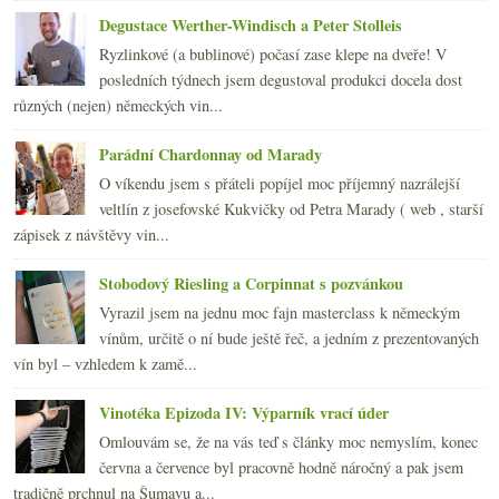
2012
(254)
►
Degustace Werther-Windisch a Peter Stolleis
2011
(252)
►
Ryzlinkové (a bublinové) počasí zase klepe na dveře! V
2010
(249)
►
posledních týdnech jsem degustoval produkci docela dost
2009
(249)
►
různých (nejen) německých vin...
2008
(270)
►
2007
(108)
►
Parádní Chardonnay od Marady
O víkendu jsem s přáteli popíjel moc příjemný nazrálejší
veltlín z josefovské Kukvičky od Petra Marady ( web , starší
zápisek z návštěvy vin...
Stobodový Riesling a Corpinnat s pozvánkou
Vyrazil jsem na jednu moc fajn masterclass k německým
vínům, určitě o ní bude ještě řeč, a jedním z prezentovaných
vín byl – vzhledem k zamě...
Vinotéka Epizoda IV: Výparník vrací úder
Omlouvám se, že na vás teď s články moc nemyslím, konec
června a července byl pracovně hodně náročný a pak jsem
tradičně prchnul na Šumavu a...