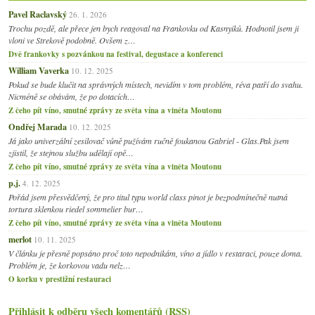
Pavel Raclavský
26. 1. 2026
Trochu pozdě, ale přece jen bych reagoval na Frankovku od Kasnyiků. Hodnotil jsem ji
vloni ve Strekově podobně. Ovšem z…
Dvě frankovky s pozvánkou na festival, degustace a konferenci
William Vaverka
10. 12. 2025
Pokud se bude klučit na správných místech, nevidím v tom problém, réva patří do svahu.
Nicméně se obávám, že po dotacích…
Z čeho pít víno, smutné zprávy ze světa vína a viněta Moutonu
Ondřej Marada
10. 12. 2025
Já jako univerzální zesilovač vůně pužívám ručně foukanou Gabriel - Glas.Pak jsem
zjistil, že stejnou službu udělají opě…
Z čeho pít víno, smutné zprávy ze světa vína a viněta Moutonu
p.j.
4. 12. 2025
Pořád jsem přesvědčený, že pro titul typu world class pinot je bezpodmínečně nutná
tortura sklenkou riedel sommelier bur…
Z čeho pít víno, smutné zprávy ze světa vína a viněta Moutonu
merlot
10. 11. 2025
V článku je přesně popsáno proč toto nepodnikám, víno a jídlo v restaraci, pouze doma.
Problém je, že korkovou vadu nelz…
O korku v prestižní restauraci
Přihlásit k odběru všech komentářů (RSS)