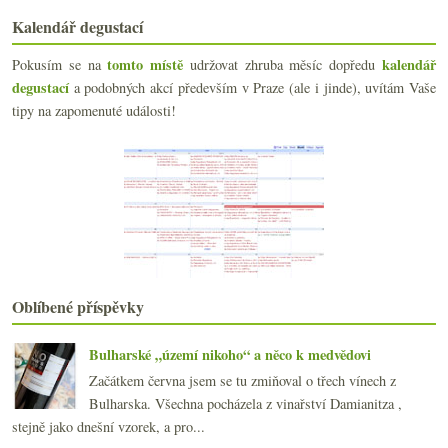
2x Ferdinando Principiano a pozvánka do Tábora
Kalendář degustací
Famózní Chardonnay a proč nestíhám
Několik novinek ze světa vína
tomto místě
kalendář
Pokusím se na
udržovat zhruba měsíc dopředu
Milá Pesecká leánka a dvakrát „bohémka“
degustací
a podobných akcí především v Praze (ale i jinde), uvítám Vaše
Ohnivý Juhfark a nabušená Barbera
tipy na zapomenuté události!
Jurský korál, Riesling, Moschofilero
Tabulka ročníků, Josef Abrle, naturálno a oranžády…
Podvečerní zkoumání baru s whisky a ginem
Dva moselské ryzlinky a slavný supertoskánec
Seriózní crémant a nabušené Chianti
Rekapitulace ročníku 2016 na Jižním svahu
Výtečná šumivá modrá velryba
Burgundské změny, úmrtí a kořenové dny
Seriózní Vermentino… oranžové…
Oblíbené příspěvky
Assyrtiko ze stoletých keřů
Nádherné Ciliegiolo
Bulharské „území nikoho“ a něco k medvědovi
2016
(250)
►
Začátkem června jsem se tu zmiňoval o třech vínech z
2015
(251)
►
Bulharska. Všechna pocházela z vinařství Damianitza ,
2014
(254)
►
stejně jako dnešní vzorek, a pro...
2013
(249)
►