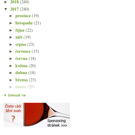
2018
(240)
►
2017
(240)
▼
prosince
(19)
►
listopadu
(21)
►
října
(22)
►
září
(19)
►
srpna
(23)
►
července
(15)
►
června
(18)
►
května
(20)
►
dubna
(18)
►
března
(23)
►
února
(20)
►
ledna
(22)
▼
▼ Zobrazit vše
Projekt Kombucha
Páteční zahřívací naturální večírek v Táboře
Čína, body z roku 1976, požár, královské bubliny…
Opět Favereau a bezva veltlín
O nealko vínech s lahví bublinek
Kvíz na téma saké a nabídka degustace