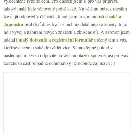
vyšlechtěné rýže se cení. Pro dnešek jsem si pro vás připravil
takový malý kvíz věnovaný právě saké. Na většinu otázek myslím
o saké a
lze najít odpověď v článcích, které jsem tu v minulosti
Japonsku
psal (byť dnes bych v nich už dělal nějaké změny, to je
holt vývoj a nabírání nových znalostí a zkušeností). A zároveň jsem
i malý dotazník a registrační formulář
udělal
určený těm z vás,
kteří se chcete o saké dozvědět více. Samozřejmě pokud v
následujícím kvízu odpovíte na většinu otázek správně, asi pro vás
teoretická část případné ochutnávky už nebude zajímavá ;-)