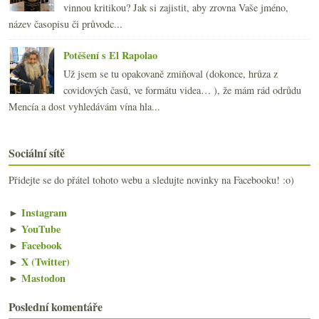
vinnou kritikou? Jak si zajistit, aby zrovna Vaše jméno,
název časopisu či průvodc...
Potěšení s El Rapolao
Už jsem se tu opakovaně zmiňoval (dokonce, hrůza z
covidových časů, ve formátu videa… ), že mám rád odrůdu
Mencía a dost vyhledávám vína hla...
Sociální sítě
Přidejte se do přátel tohoto webu a sledujte novinky na Facebooku! :o)
►
Instagram
►
YouTube
►
Facebook
►
X (Twitter)
►
Mastodon
Poslední komentáře