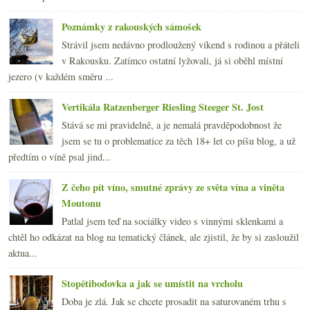
Poznámky z rakouských sámošek
Strávil jsem nedávno prodloužený víkend s rodinou a přáteli
v Rakousku. Zatímco ostatní lyžovali, já si oběhl místní
jezero (v každém směru ...
Vertikála Ratzenberger Riesling Steeger St. Jost
Stává se mi pravidelně, a je nemalá pravděpodobnost že
jsem se tu o problematice za těch 18+ let co píšu blog, a už
předtím o víně psal jind...
Z čeho pít víno, smutné zprávy ze světa vína a viněta
Moutonu
Patlal jsem teď na sociálky video s vinnými sklenkami a
chtěl ho odkázat na blog na tematický článek, ale zjistil, že by si zasloužil
aktua...
Stopětibodovka a jak se umístit na vrcholu
Doba je zlá. Jak se chcete prosadit na saturovaném trhu s