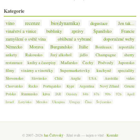
Kategorie
víno
recenze
bio(dynamika)
degustace
Jen tak...
vinařství a vinice
bublinky
zprávy
Španělsko
Francie
zamyšlení o světě vína
oblíbené a vybrané
doporučené weby
Německo
Morava
Burgundsko
Itálie
Bordeaux
reportáže
ankety
Rakousko
Jiný alkohol
jídlo
Champagne
sherry
restaurace
knihy a časopisy
Maďarsko
Čechy
Podvody
Japonsko
filmy
vinárny a vinotéky
Supermarketovky
kuchyně
speciality
Slovensko
Slovinsko
Chile
Anglie
USA
Austrálie
video
Chorvatsko
Řecko
Portugalsko
Kypr
Argentina
Nový Zéland
Gruzie
Polsko
Rumunsko
káva
JAR
Odrůdy
84b
87b
90b
92b
Apríl
Izrael
Lotyšsko
Mexiko
Ukrajina
Urugay
Čína
Švýcarsko
© 2007–2026
Jan Čeřovský
· Jižní svah — nejen o víně ·
Kontakt