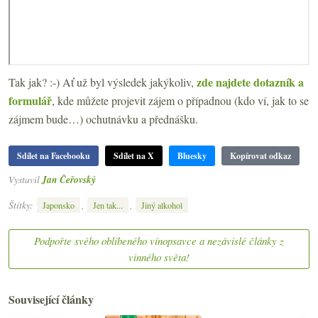
zde najdete dotazník a
Tak jak? :-) Ať už byl výsledek jakýkoliv,
formulář
, kde můžete projevit zájem o případnou (kdo ví, jak to se
zájmem bude…) ochutnávku a přednášku.
Sdílet na Facebooku
Sdílet na X
Bluesky
Kopírovat odkaz
Vystavil
Jan Čeřovský
Štítky:
,
,
Japonsko
Jen tak...
Jiný alkohol
Podpořte svého oblíbeného vínopsavce a nezávislé články z
vinného světa!
Související články