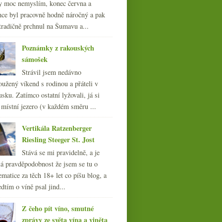
y moc nemyslím, konec června a
nce byl pracovně hodně náročný a pak
tradičně prchnul na Šumavu a...
Poznámky z rakouských
sámošek
Strávil jsem nedávno
oužený víkend s rodinou a přáteli v
sku. Zatímco ostatní lyžovali, já si
 místní jezero (v každém směru ...
Vertikála Ratzenberger
Riesling Steeger St. Jost
Stává se mi pravidelně, a je
á pravděpodobnost že jsem se tu o
ematice za těch 18+ let co píšu blog, a
dtím o víně psal jind...
Z čeho pít víno, smutné
zprávy ze světa vína a viněta