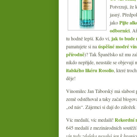
Potvrzuji, že 
jasný. Předpo
Pijte al
jako
odborníci
. A
jak to bude 
tu hodně lepší. Kdo ví,
úspěšné modré vín
pamatujete si na
přírodně
)? Tak Španělsko už mu z
nikdo nepřijde, neustále se objevují
italského likéru Rosolio
, které tro
děje!
Vínomilec Jan Táborský má slabost p
země odstěhoval a taky začal blogova
„od nás“. Zájemci si dají do záložek
Rekordní r
Víc medailí, víc medailí!
645 medailí z mezinárodních soutěží 
vín tedy zdaleka nesahá jen k hranic