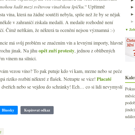
 mohou řadit mezi světovou vinařskou špičku.
“ Upřímně
ta vína, která na žádné soutěži nebyla, spíše než že by se nějak
 někde v zahraničí získala medaili. A medaile rozhodně není
čí. Čímž neříkám, že některá ta ocenění nejsou významná :-)
▼ Zobr
rancie má svůj problém se značením vín a levnými importy, hlavně
opět zuří protesty
trochu jinak. Na jihu
, jednou z oblíbených
ým vínem na silnici.
ž vám vezou víno? To pak putuje kdo ví kam, mrzne nebo se peče
Kale
Placaté
á riziko rozbití některé z flašek. Netrapte se více!
 dveřích nebo se vejdou do schránky! Ech… co si lidi nevymyslí
Poku
měs
podo
jind
Bluesky
Kopírovat odkaz
událo
y