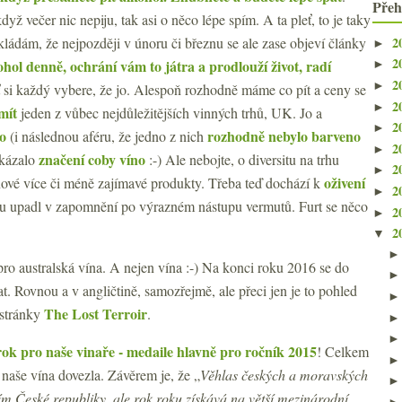
Přeh
když večer nic nepiju, tak asi o něco lépe spím. A ta pleť, to je taky
2
kládám, že nejpozději v únoru či březnu se ale zase objeví články
►
2
kohol denně, ochrání vám to játra a prodlouží život, radí
►
2
►
ť si každý vybere, že jo. Alespoň rozhodně máme co pít a ceny se
2
►
mít
jeden z vůbec nejdůležitějších vinných trhů, UK. Jo a
2
►
o
rozhodně nebylo barveno
(i následnou aféru, že jedno z nich
2
►
značení coby víno
akázalo
:-) Ale nebojte, o diversitu na trhu
2
►
oživení
 nové více či méně zajímavé produkty. Třeba teď dochází k
2
►
chu upadl v zapomnění po výrazném nástupu vermutů. Furt se něco
2
►
2
▼
ro australská vína. A nejen vína :-) Na konci roku 2016 se do
t. Rovnou a v angličtině, samozřejmě, ale přeci jen je to pohled
The Lost Terroir
 stránky
.
ok pro naše vinaře - medaile hlavně pro ročník 2015
! Celkem
naše vína dovezla. Závěrem je, že „
Věhlas českých a moravských
ím České republiky, ale rok roku získává na větší mezinárodní