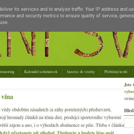
liver its services and to analyze traffic. Your IP address and u
rmance and security metrics to ensure quality of service, gener
use.
ponzoring
Kalendář ochutnávek
Inzerce & vzorky
Přebírání textů
Jste 
vybr
 vína
strán
e vždy obdobím zásadních (a záhy porušených) předsevzetí,
Hled
rojí hromady článků na téma diet, prodejci sportovního vybavení
u větší zájem a ano, i o výhodách abstinence se píše. Třeba v článku
když přestanete pít alkohol. Zhubnete a budete lépe spát
.