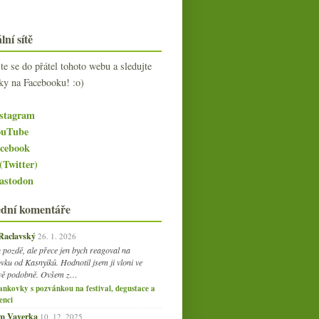
lní sítě
jte se do přátel tohoto webu a sledujte
ky na Facebooku! :o)
stagram
uTube
cebook
(Twitter)
stodon
ední komentáře
 Raclavský
26. 1. 2026
 pozdě, ale přece jen bych reagoval na
vku od Kasnyiků. Hodnotil jsem ji vloni ve
vě podobně. Ovšem z…
ankovky s pozvánkou na festival, degustace a
enci
am Vaverka
10. 12. 2025