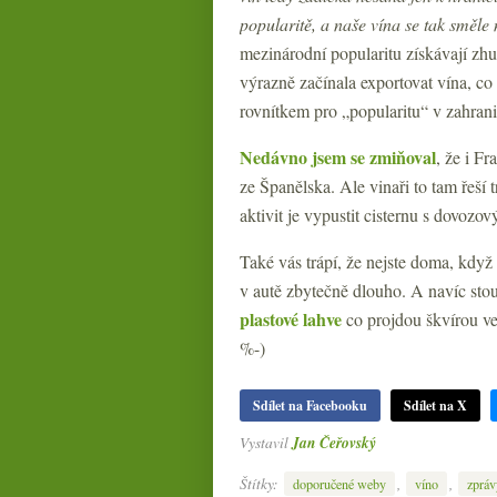
popularitě, a naše vína se tak směle
mezinárodní popularitu získávají zhus
výrazně začínala exportovat vína, co
rovnítkem pro „popularitu“ v zahrani
Nedávno jsem se zmiňoval
, že i F
ze Španělska. Ale vinaři to tam řeší 
aktivit je vypustit cisternu s dovozov
Také vás trápí, že nejste doma, kdy
v autě zbytečně dlouho. A navíc stoup
plastové lahve
co projdou škvírou ve
%-)
Sdílet na Facebooku
Sdílet na X
Vystavil
Jan Čeřovský
Štítky:
,
,
doporučené weby
víno
zpráv