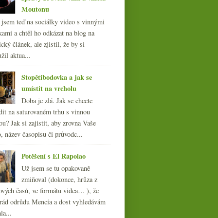
Moutonu
l jsem teď na sociálky video s vinnými
kami a chtěl ho odkázat na blog na
cký článek, ale zjistil, že by si
žil aktua...
Stopětibodovka a jak se
umístit na vrcholu
Doba je zlá. Jak se chcete
dit na saturovaném trhu s vinnou
ou? Jak si zajistit, aby zrovna Vaše
, název časopisu či průvodc...
Potěšení s El Rapolao
Už jsem se tu opakovaně
zmiňoval (dokonce, hrůza z
ových časů, ve formátu videa… ), že
ád odrůdu Mencía a dost vyhledávám
la...