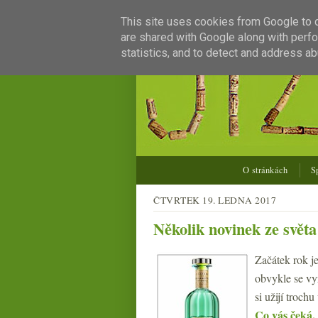
This site uses cookies from Google to de
are shared with Google along with perfo
statistics, and to detect and address ab
O stránkách
S
ČTVRTEK 19. LEDNA 2017
Několik novinek ze světa
Začátek rok j
obvykle se vy
si užijí troch
Co vás čeká, 