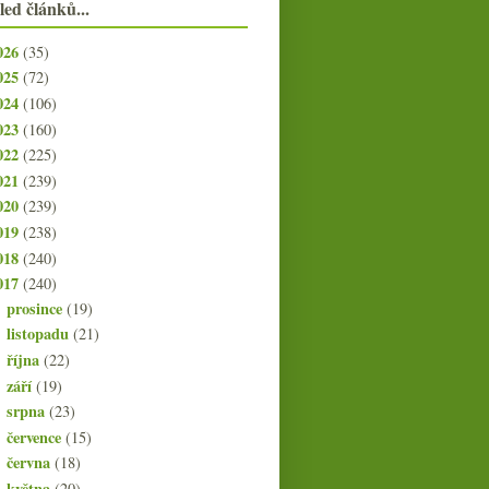
led článků...
026
(35)
025
(72)
024
(106)
023
(160)
022
(225)
021
(239)
020
(239)
019
(238)
018
(240)
017
(240)
prosince
(19)
►
listopadu
(21)
►
října
(22)
►
září
(19)
►
srpna
(23)
►
července
(15)
►
června
(18)
►
května
(20)
►