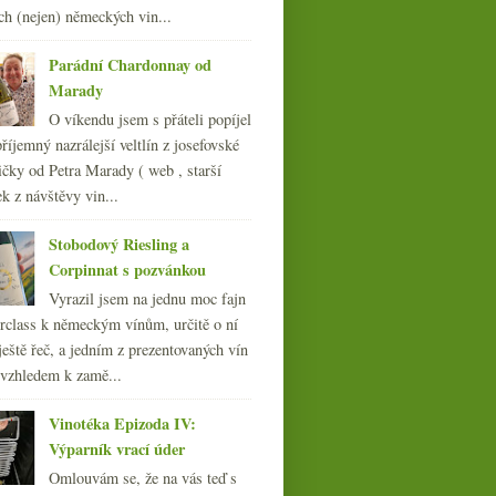
013
(249)
ch (nejen) německých vin...
012
(254)
011
(252)
Parádní Chardonnay od
010
(249)
Marady
009
(249)
O víkendu jsem s přáteli popíjel
008
(270)
říjemný nazrálejší veltlín z josefovské
007
(108)
čky od Petra Marady ( web , starší
ek z návštěvy vin...
Stobodový Riesling a
Corpinnat s pozvánkou
Vyrazil jsem na jednu moc fajn
rclass k německým vínům, určitě o ní
ještě řeč, a jedním z prezentovaných vín
 vzhledem k zamě...
Vinotéka Epizoda IV:
Výparník vrací úder
Omlouvám se, že na vás teď s