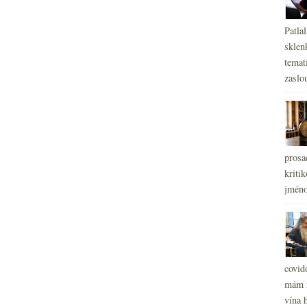
Patla
sklen
temati
zaslou
prosa
kritik
jméno
covid
mám r
vína h