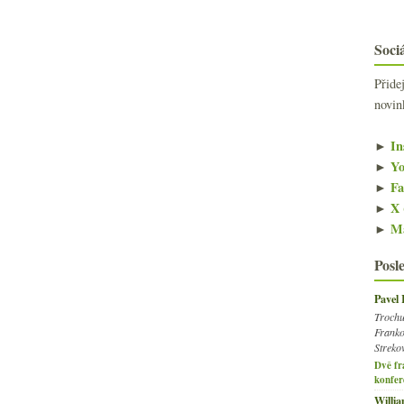
Sociá
Přide
novin
►
In
►
Yo
►
Fa
►
X 
►
Ma
Posl
Pavel
Trochu
Franko
Streko
Dvě fr
konfer
Willi