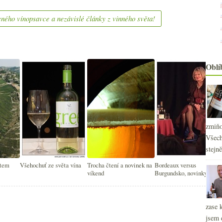
ného vínopsavce a nezávislé články z vinného světa!
Oblí
zmiňo
Všech
stejn
ětem
Všehochuť ze světa vína
Trocha čtení a novinek na
Bordeaux versus
víkend
Burgundsko, novinky,
vínoblogy
2
►
2
►
zase 
2
►
jsem 