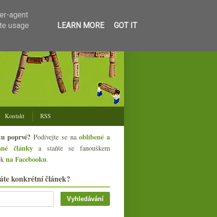
ser-agent
ate usage
LEARN MORE
GOT IT
Kontakt
RSS
tu poprvé?
oblíbené a
Podívejte se na
ané články
a staňte se fanouškem
na Facebooku
ek
.
áte konkrétní článek?