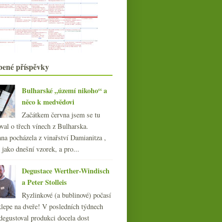
Barbera
Jurský korál, Riesling, Moschofilero
Tabulka ročníků, Josef Abrle,
naturálno a oranžády…
Podvečerní zkoumání baru s whisky
a ginem
Dva moselské ryzlinky a slavný
bené příspěvky
supertoskánec
Seriózní crémant a nabušené
Bulharské „území nikoho“ a
Chianti
něco k medvědovi
Rekapitulace ročníku 2016 na
Jižním svahu
Začátkem června jsem se tu
Výtečná šumivá modrá velryba
val o třech vínech z Bulharska.
Burgundské změny, úmrtí a
na pocházela z vinařství Damianitza ,
kořenové dny
ě jako dnešní vzorek, a pro...
Seriózní Vermentino… oranžové…
Assyrtiko ze stoletých keřů
Soudy, rekordní sklizeň v
Degustace Werther-Windisch
UK & další novinky
Nádherné Ciliegiolo
a Peter Stolleis
016
(250)
Ryzlinkové (a bublinové) počasí
015
(251)
klepe na dveře! V posledních týdnech
014
(254)
degustoval produkci docela dost