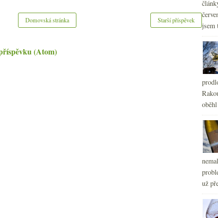
článk
červe
Domovská stránka
Starší příspěvek
jsem 
příspěvku (Atom)
prodl
Rakou
oběhl
nemal
probl
už pře