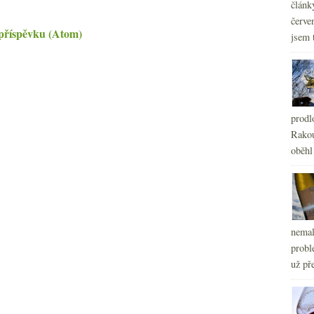
článk
červe
příspěvku (Atom)
jsem 
prodl
Rakou
oběhl
nemal
probl
už pře