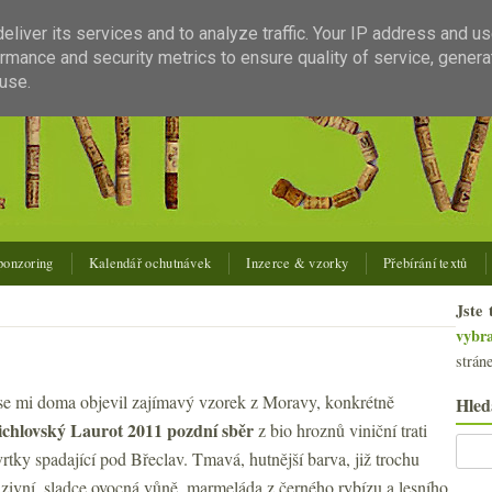
liver its services and to analyze traffic. Your IP address and u
rmance and security metrics to ensure quality of service, gener
use.
ponzoring
Kalendář ochutnávek
Inzerce & vzorky
Přebírání textů
Jste 
vybr
strán
se mi doma objevil zajímavý vzorek z Moravy, konkrétně
Hled
ichlovský Laurot 2011 pozdní sběr
z
bio hroznů viniční trati
vrtky spadající pod Břeclav. Tmavá, hutnější barva, již trochu
nzivní, sladce ovocná vůně, marmeláda z černého rybízu a lesního