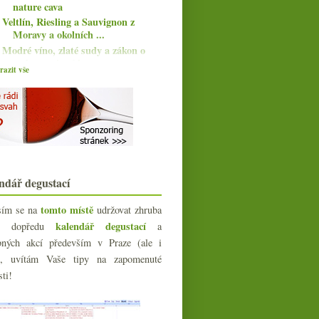
nature cava
Veltlín, Riesling a Sauvignon z
Moravy a okolních ...
Modré víno, zlaté sudy a zákon o
sudovce, vinné hr...
azit vše
I takhle může vypadat „oranžové“
víno…
Třikrát červená Morava
Naturální kousky z Clos Lentiscus
Praha pila saké
Lechovice, osobnosti světa vína,
Cristal…
Portugalská zebra a červené ze San
ndář degustací
Marina
Psaní o víně
tomto místě
sím se na
udržovat zhruba
Fajnové bubliny z velkoprodukce
kalendář degustací
íc dopředu
a
Jemné Somló a nabušený
bných akcí především v Praze (ale i
Gewurztraminer z Alsaska
e), uvítám Vaše tipy na zapomenuté
Burgundská šestka, doporučené
sti!
články, plechovky…
Maniak Nestarec, Nepraš a Osička
Vyzrálé Bouscassé a 3x Frankovka