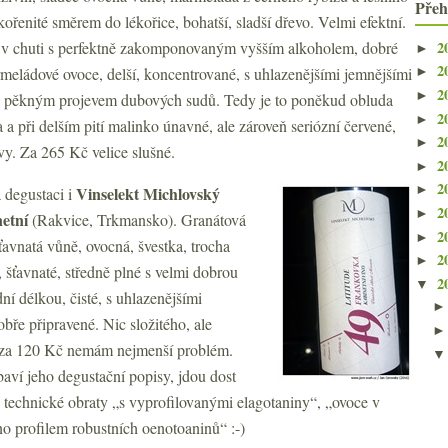
Přeh
kořenité směrem do lékořice, bohatší, sladší dřevo. Velmi efektní.
2
ší v chuti s perfektně zakomponovaným vyšším alkoholem, dobré
►
2
meládové ovoce, delší, koncentrované, s uhlazenějšími jemnějšími
►
2
►
 a pěkným projevem dubových sudů. Tedy je to poněkud obluda
2
►
 a při delším pití malinko únavné, ale zároveň seriózní červené,
2
►
y. Za 265 Kč velice slušné.
2
►
2
►
Vinselekt Michlovský
 degustaci i
2
►
etní
(Rakvice, Trkmansko). Granátová
2
►
ťavnatá vůně, ovocná, švestka, trocha
2
►
 šťavnaté, středně plné s velmi dobrou
2
▼
ní délkou, čisté, s uhlazenějšími
obře připravené. Nic složitého, ale
 za 120 Kč nemám nejmenší problém.
í jeho degustační popisy, jdou dost
 technické obraty „s vyprofilovanými elagotaniny“, „ovoce v
o profilem robustních oenotoaninů“ :-)