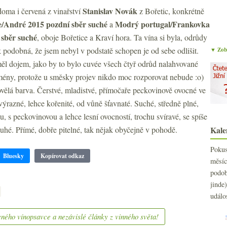
Stanislav Novák
doma i červená z vinařství
z Bořetic, konkrétně
e/André 2015 pozdní sběr suché
Modrý portugal/Frankovka
a
 sběr suché
, oboje Bořetice a Kraví hora. Ta vína si byla, odrůdy
 podobná, že jsem nebyl v podstatě schopen je od sebe odlišit.
▼ Zobr
ěl dojem, jako by to bylo cuvée všech čtyř odrůd nalahvované
ény, protože u směsky projev nikdo moc rozporovat nebude :o)
vělá barva. Čerstvé, mladistvé, přímočaře peckovinově ovocné ve
výrazné, lehce kořenité, od vůně šťavnaté. Suché, středně plné,
u, s peckovinovou a lehce lesní ovocností, trochu svíravé, se spíše
ouhé. Přímé, dobře pitelné, tak nějak obyčejně v pohodě.
Kale
Poku
Bluesky
Kopírovat odkaz
měs
podo
jind
událo
ného vínopsavce a nezávislé články z vinného světa!