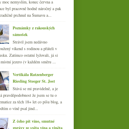
y moc nemyslím, konec června a
nce byl pracovně hodně náročný a pak
tradičně prchnul na Šumavu a...
Poznámky z rakouských
sámošek
Strávil jsem nedávno
oužený víkend s rodinou a přáteli v
sku. Zatímco ostatní lyžovali, já si
 místní jezero (v každém směru ...
Vertikála Ratzenberger
Riesling Steeger St. Jost
Stává se mi pravidelně, a je
á pravděpodobnost že jsem se tu o
ematice za těch 18+ let co píšu blog, a
dtím o víně psal jind...
Z čeho pít víno, smutné
zprávy ze světa vína a viněta