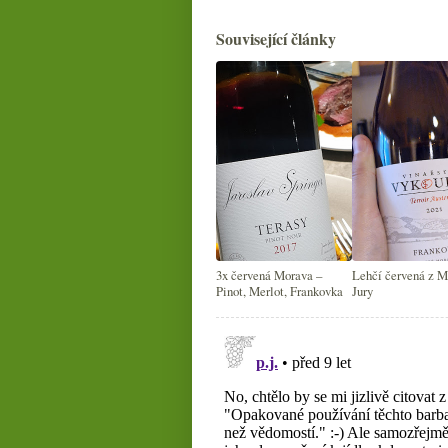
Související články
3x červená Morava –
Lehčí červená z M
Pinot, Merlot, Frankovka
Jury