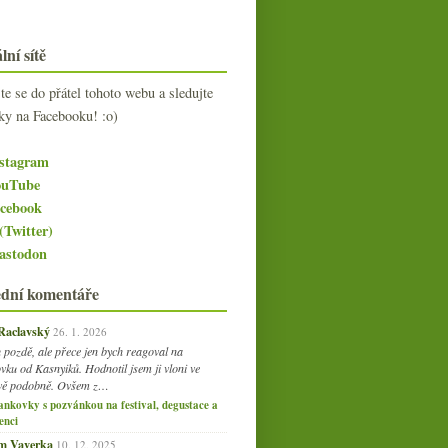
lní sítě
jte se do přátel tohoto webu a sledujte
ky na Facebooku! :o)
stagram
uTube
cebook
(Twitter)
stodon
ední komentáře
 Raclavský
26. 1. 2026
 pozdě, ale přece jen bych reagoval na
vku od Kasnyiků. Hodnotil jsem ji vloni ve
vě podobně. Ovšem z…
ankovky s pozvánkou na festival, degustace a
enci
am Vaverka
10. 12. 2025