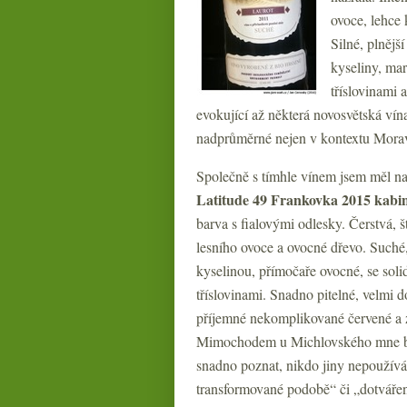
ovoce, lehce 
Silné, plněj
kyseliny, mar
tříslovinami
evokující až některá novosvětská vína
nadprůměrné nejen v kontextu Morav
Společně s tímhle vínem jsem měl na
Latitude 49 Frankovka 2015 kabin
barva s fialovými odlesky. Čerstvá, š
lesního ovoce a ovocné dřevo. Suché,
kyselinou, přímočaře ovocné, se solid
tříslovinami. Snadno pitelné, velmi d
příjemné nekomplikované červené a
Mimochodem u Michlovského mne bav
snadno poznat, nikdo jiny nepoužívá
transformované podobě“ či „dotvářen