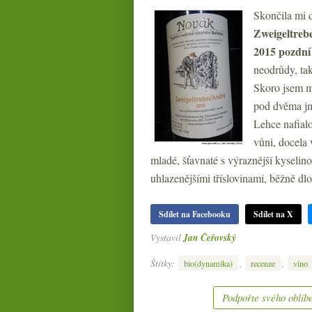
Skončila mi 
Zweigeltreb
2015 pozdní
neodrůdy, tak
Skoro jsem m
pod dvěma jm
Lehce nafialo
vůni, docela 
mladé, šťavnaté s výraznější kyselino
uhlazenějšími tříslovinami, běžně dl
Sdílet na Facebooku
Sdílet na X
Vystavil
Jan Čeřovský
Štítky:
,
,
bio(dynamika)
recenze
víno
Podpořte svého oblíbe