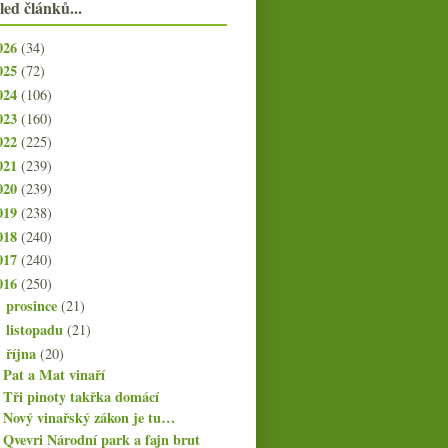
led článků...
026
(34)
025
(72)
024
(106)
023
(160)
022
(225)
021
(239)
020
(239)
019
(238)
018
(240)
017
(240)
016
(250)
prosince
(21)
►
listopadu
(21)
►
října
(20)
▼
Pat a Mat vinaří
Tři pinoty takřka domácí
Nový vinařský zákon je tu…
Qvevri Národní park a fajn brut