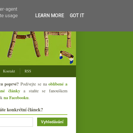
ser-agent
ate usage
LEARN MORE
GOT IT
Kontakt
RSS
tu poprvé?
oblíbené a
Podívejte se na
ané články
a staňte se fanouškem
na Facebooku
ek
.
áte konkrétní článek?