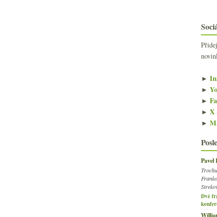
Sociá
Přide
novin
►
In
►
Yo
►
Fa
►
X 
►
Ma
Posl
Pavel
Trochu
Franko
Streko
Dvě fr
konfer
Willi