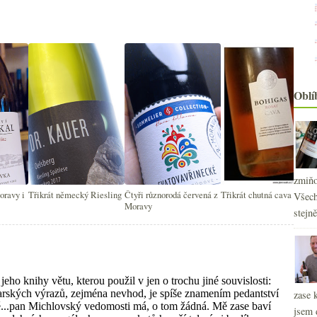
Oblí
zmiňo
oravy i
Třikrát německý Riesling
Čtyři různorodá červená z
Třikrát chutná cava
Všech
Moravy
stejn
2
►
2
►
2
►
2
►
2
►
zase 
2
►
jsem 