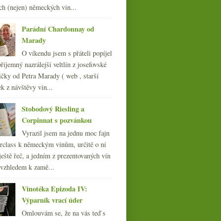
009
(249)
ch (nejen) německých vin...
008
(270)
007
(108)
Parádní Chardonnay od
Marady
O víkendu jsem s přáteli popíjel
říjemný nazrálejší veltlín z josefovské
čky od Petra Marady ( web , starší
ek z návštěvy vin...
Stobodový Riesling a
Corpinnat s pozvánkou
Vyrazil jsem na jednu moc fajn
rclass k německým vínům, určitě o ní
ještě řeč, a jedním z prezentovaných vín
 vzhledem k zamě...
Vinotéka Epizoda IV:
Výparník vrací úder
Omlouvám se, že na vás teď s