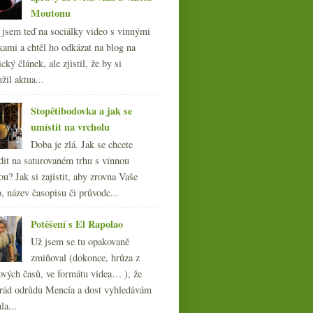
Moutonu
l jsem teď na sociálky video s vinnými
kami a chtěl ho odkázat na blog na
cký článek, ale zjistil, že by si
žil aktua...
Stopětibodovka a jak se
umístit na vrcholu
Doba je zlá. Jak se chcete
dit na saturovaném trhu s vinnou
ou? Jak si zajistit, aby zrovna Vaše
, název časopisu či průvodc...
Potěšení s El Rapolao
Už jsem se tu opakovaně
zmiňoval (dokonce, hrůza z
ových časů, ve formátu videa… ), že
ád odrůdu Mencía a dost vyhledávám
la...