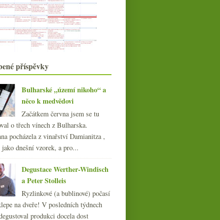
ze Slovenska
Výtečné Štýrsko v podání Seppa
Mustera
Tradition od Courbeta
září
(21)
►
srpna
(21)
►
bené příspěvky
července
(19)
►
června
(22)
►
Bulharské „území nikoho“ a
května
(22)
►
něco k medvědovi
dubna
(21)
►
Začátkem června jsem se tu
března
(21)
►
val o třech vínech z Bulharska.
února
(21)
►
Třikrát povedená Jura
na pocházela z vinařství Damianitza ,
ledna
(20)
►
ě jako dnešní vzorek, a pro...
015
(251)
014
(254)
Degustace Werther-Windisch
013
(249)
a Peter Stolleis
012
(254)
Ryzlinkové (a bublinové) počasí
011
(252)
klepe na dveře! V posledních týdnech
010
(249)
degustoval produkci docela dost