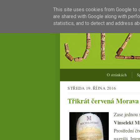
This site uses cookies from Google to de
are shared with Google along with perfo
statistics, and to detect and address ab
O stránkách
S
STŘEDA 19. ŘÍJNA 2016
Třikrát červená Morava
Zase jednou 
Vinselekt M
Prostřední čt
nazrálá. Inte