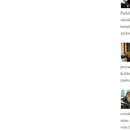
Patla
sklen
temati
zaslou
prosa
kritik
jméno
covid
mám r
vína h