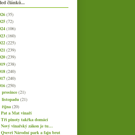
led článků...
026
(35)
025
(72)
024
(106)
023
(160)
022
(225)
021
(239)
020
(239)
019
(238)
018
(240)
017
(240)
016
(250)
prosince
(21)
►
listopadu
(21)
►
října
(20)
▼
Pat a Mat vinaří
Tři pinoty takřka domácí
Nový vinařský zákon je tu…
Qvevri Národní park a fajn brut