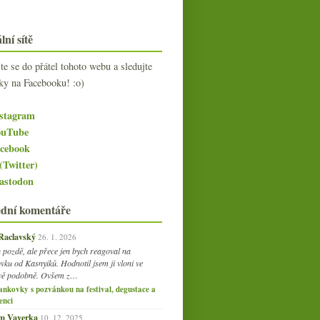
lní sítě
jte se do přátel tohoto webu a sledujte
ky na Facebooku! :o)
stagram
uTube
cebook
(Twitter)
stodon
ední komentáře
 Raclavský
26. 1. 2026
 pozdě, ale přece jen bych reagoval na
vku od Kasnyiků. Hodnotil jsem ji vloni ve
vě podobně. Ovšem z…
ankovky s pozvánkou na festival, degustace a
enci
am Vaverka
10. 12. 2025