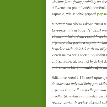
všechny fáze výroby proběhly na úz
či Bzenec na přední vinětě poměrn
popsa
zajímalo, zda se tohle případů
V novém vinařském zákoně zůstal ta
Evropské unie nebo ze třetí země m
10 dní v místě určení. Pokud Inspekc
příjemce vína povinen zajistit, že k
Inspekce sdělí výsledek rozboru příj
kterou na rozbor a sdělení výsledku
dnů až týdnů, ale nechtěl bych být d
litrů vína, se kterým nemůže nijak n
Edit: nové znění § 14b nově upravuj
do marného uplynutí lhůty pro sděle
příjemci vína ve lhůtě podle provád
prodloužit, pokud se s ohledem na sk
rozbor vzorku. Inspekce písemně sděl