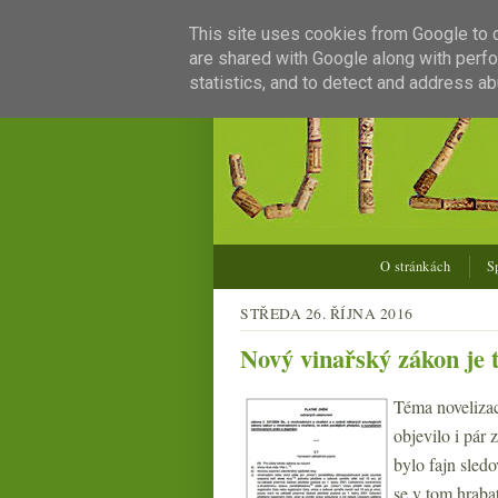
This site uses cookies from Google to de
are shared with Google along with perfo
statistics, and to detect and address ab
O stránkách
S
STŘEDA 26. ŘÍJNA 2016
Nový vinařský zákon je
Téma novelizac
objevilo i pár
bylo fajn sled
se v tom hrabat