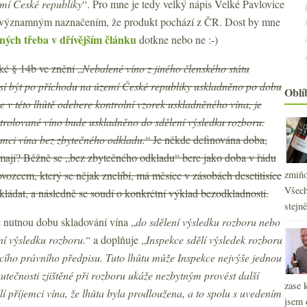
emí České republiky
“. Pro mne je tedy velký nápis Velké Pavlovice
ě významným naznačením, že produkt pochází z ČR. Dost by mne
ných třeba v dřívějším článku
dotkne nebo ne :-)
ké § 14b ve znění „
Nebalené víno z jiného členského státu
usí být po příchodu na území České republiky uskladněno po dobu
Oblí
e v této lhůtě odebere kontrolní vzorek uskladněného vína, je
ontrolované víno bude uskladněno do sdělení výsledku rozboru.
emci vína bez zbytečného odkladu.
“ Je někde definována doba,
 mají? Běžně se „bez zbytečného odkladu“ bere jako doba v řádu
ovozcem, který se nějak znelíbí, má měsíce v zásobách desetitisíce
zmiňo
Všech
akládat, a následně se soudí o konkrétní výklad bezodkladnosti.
stejn
2
►
e nutnou dobu skladování vína „
do sdělení výsledku rozboru nebo
2
►
ní výsledku rozboru.
“ a doplňuje „
Inspekce sdělí výsledek rozboru
2
►
ěcího právního předpisu. Tuto lhůtu může Inspekce nejvýše jednou
2
►
utečnosti zjištěné při rozboru ukáže nezbytným provést další
2
►
zase 
í příjemci vína, že lhůta byla prodloužena, a to spolu s uvedením
2
►
jsem 