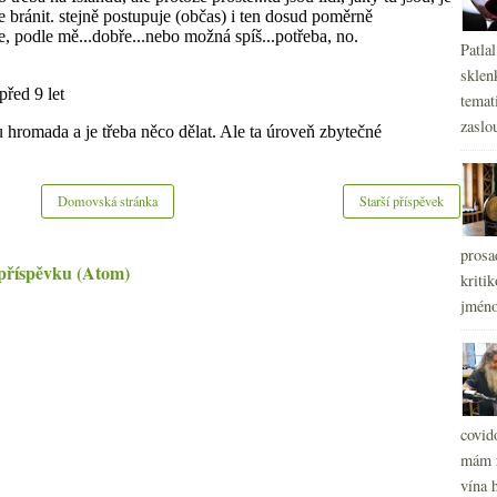
Patla
sklen
temati
zaslou
Domovská stránka
Starší příspěvek
prosa
příspěvku (Atom)
kritik
jméno
covid
mám r
vína h