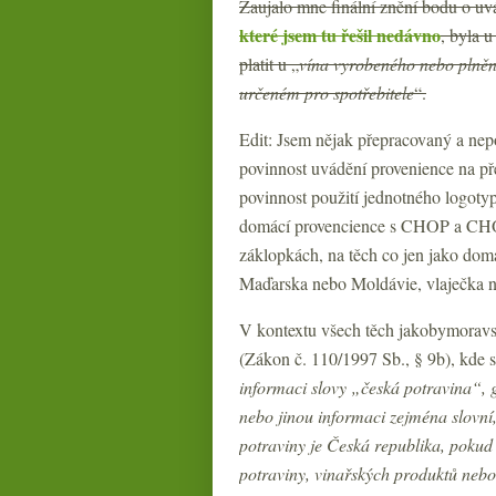
Zaujalo mne finální znění bodu o uvá
které jsem tu řešil nedávno
, byla 
platit u „
vína vyrobeného nebo plněn
určeném pro spotřebitele
“.
Edit: Jsem nějak přepracovaný a nep
povinnost uvádění provenience na pře
povinnost použití jednotného logotyp
domácí provencience s CHOP a CHO
záklopkách, na těch co jen jako domá
Maďarska nebo Moldávie, vlaječka 
V kontextu všech těch jakobymoravs
(Zákon č. 110/1997 Sb., § 9b), kde s
informaci slovy „česká potravina“,
nebo jinou informaci zejména slovní
potraviny je Česká republika, pokud
potraviny, vinařských produktů nebo