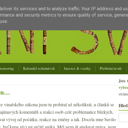
liver its services and to analyze traffic. Your IP address and u
rmance and security metrics to ensure quality of service, gener
use.
ponzoring
Kalendář ochutnávek
Inzerce & vzorky
Přebírání textů
Jste 
vybr
 tu…
strán
e vinařského zákona jsem tu probíral už několikrát, u článků se
Hled
 zajímavých komentářů a reakcí osob celé problematice blízkých,
ovat vývoj od počátku, reakce na změny a tak. Docela mne bavilo
, byť kupa věcí mi určitě uniká. Měl jsem jít studovat práva, jsem