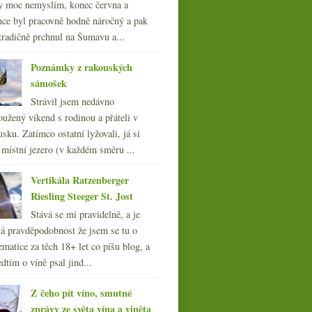
y moc nemyslím, konec června a
Co přináší novelizovaný
nce byl pracovně hodně náročný a pak
vinařský zákon
tradičně prchnul na Šumavu a...
Poznámky z rakouských
sámošek
Strávil jsem nedávno
oužený víkend s rodinou a přáteli v
sku. Zatímco ostatní lyžovali, já si
 místní jezero (v každém směru ...
Vertikála Ratzenberger
Riesling Steeger St. Jost
Stává se mi pravidelně, a je
á pravděpodobnost že jsem se tu o
ematice za těch 18+ let co píšu blog, a
dtím o víně psal jind...
Z čeho pít víno, smutné
zprávy ze světa vína a viněta