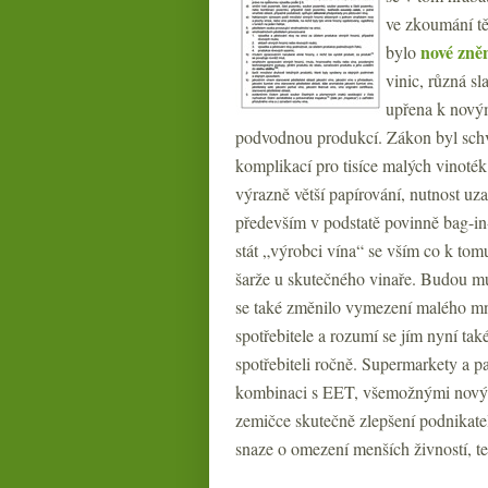
ve zkoumání t
nové zně
bylo
vinic, různá sl
upřena k novým
podvodnou produkcí. Zákon byl schv
komplikací pro tisíce malých vinoté
výrazně větší papírování, nutnost uz
především v podstatě povinně bag-in
stát „výrobci vína“ se vším co k tomu 
šarže u skutečného vinaře. Budou m
se také změnilo vymezení malého mno
spotřebitele a rozumí se jím nyní t
spotřebiteli ročně. Supermarkety a p
kombinaci s EET, všemožnými novým
zemičce skutečně zlepšení podnikate
snaze o omezení menších živností, teď 