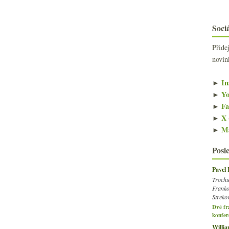
Sociá
Přide
novin
►
In
►
Yo
►
Fa
►
X 
►
Ma
Posl
Pavel
Trochu
Franko
Streko
Dvě fr
konfer
Willi