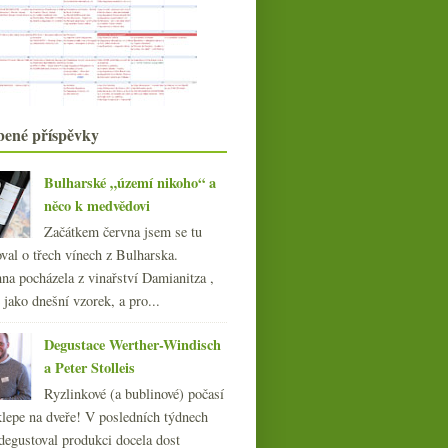
ze Slovenska
Výtečné Štýrsko v podání Seppa
Mustera
Tradition od Courbeta
září
(21)
►
srpna
(21)
►
bené příspěvky
července
(19)
►
června
(22)
►
Bulharské „území nikoho“ a
května
(22)
►
něco k medvědovi
dubna
(21)
►
Začátkem června jsem se tu
března
(21)
►
val o třech vínech z Bulharska.
února
(21)
►
na pocházela z vinařství Damianitza ,
ledna
(20)
►
ě jako dnešní vzorek, a pro...
015
(251)
014
(254)
Degustace Werther-Windisch
013
(249)
a Peter Stolleis
012
(254)
Ryzlinkové (a bublinové) počasí
011
(252)
klepe na dveře! V posledních týdnech
010
(249)
degustoval produkci docela dost