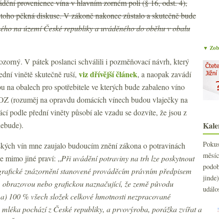
dění provenience vína v hlavním zorném poli (§ 16, odst. 4),
u toho pěkná diskuse. V zákoně nakonec zůstalo a skutečně bude
ého na území České republiky a uváděného do oběhu v obalu
▼ Zobr
ozorný. V pátek poslanci schválili i pozměňovací návrh, který
viz dřívější článek
dní vinětě skutečně ruší,
, a naopak zavádí
u na obalech pro spotřebitele ve kterých bude zabaleno víno
Z (rozuměj na opravdu domácích vínech budou vlaječky na
cí podle přední viněty působí ale vzadu se dozvíte, že jsou z
nebude).
Kale
Poku
kých vín mne zaujalo budoucím znění zákona o potravinách
měs
e mimo jiné praví: „
Při uvádění potraviny na trh lze poskytnout
podo
 grafické znázornění stanovené prováděcím právním předpisem
jind
, obrazovou nebo grafickou naznačující, že země původu
událo
 a) 100 % všech složek celkové hmotnosti nezpracované
 mléka pochází z České republiky, a prvovýroba, porážka zvířat a