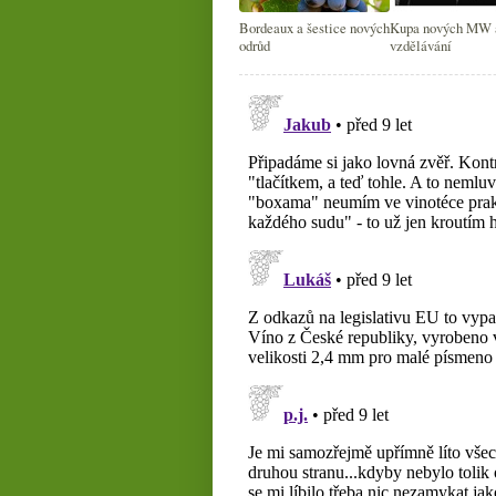
Bordeaux a šestice nových
Kupa nových MW a
odrůd
vzdělávání