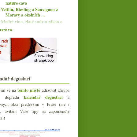
nature cava
Veltlín, Riesling a Sauvignon z
Moravy a okolních ...
Modré víno, zlaté sudy a zákon o
sudovce, vinné hr...
azit vše
I takhle může vypadat „oranžové“
víno…
Třikrát červená Morava
Naturální kousky z Clos Lentiscus
Praha pila saké
Lechovice, osobnosti světa vína,
Cristal…
Portugalská zebra a červené ze San
ndář degustací
Marina
Psaní o víně
tomto místě
sím se na
udržovat zhruba
Fajnové bubliny z velkoprodukce
kalendář degustací
íc dopředu
a
Jemné Somló a nabušený
bných akcí především v Praze (ale i
Gewurztraminer z Alsaska
e), uvítám Vaše tipy na zapomenuté
Burgundská šestka, doporučené
sti!
články, plechovky…
Maniak Nestarec, Nepraš a Osička
Vyzrálé Bouscassé a 3x Frankovka