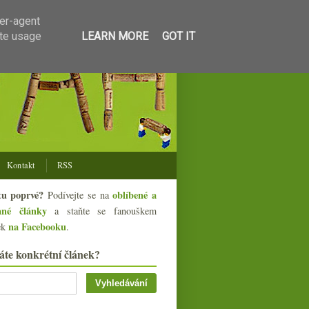
ser-agent
ate usage
LEARN MORE
GOT IT
Kontakt
RSS
tu poprvé?
oblíbené a
Podívejte se na
ané články
a staňte se fanouškem
na Facebooku
ek
.
áte konkrétní článek?