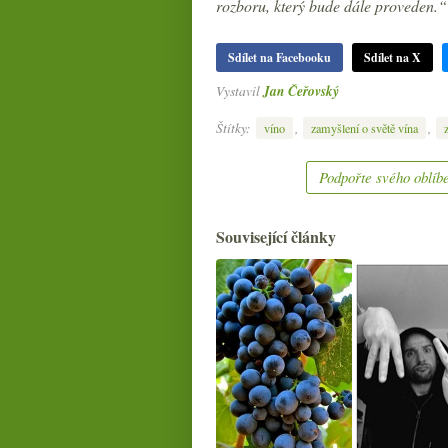
rozboru, který bude dále proveden.“
Sdílet na Facebooku
Sdílet na X
Vystavil
Jan Čeřovský
Štítky:
,
,
víno
zamyšlení o světě vína
Podpořte svého oblíbe
Související články