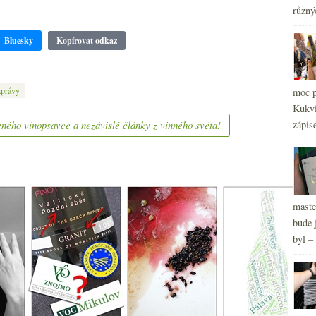
2
►
různý
2
►
2
►
Bluesky
Kopírovat odkaz
zprávy
moc p
Kukvi
ného vínopsavce a nezávislé články z vinného světa!
zápis
maste
bude 
byl –