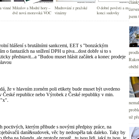
článk
 vinné
Mikulov a Modré hory –
Mudrování z pražské
O dobré pověsti a možném
červe
dvě nová moravská VOC
vinárny
konci sudovky
jsem 
prodl
Rakou
oběhl
nemal
probl
už pře