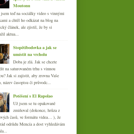
Moutonu
l jsem teď na sociálky video s vinnými
kami a chtěl ho odkázat na blog na
cký článek, ale zjistil, že by si
žil aktua...
Stopětibodovka a jak se
umístit na vrcholu
Doba je zlá. Jak se chcete
dit na saturovaném trhu s vinnou
ou? Jak si zajistit, aby zrovna Vaše
, název časopisu či průvodc...
Potěšení s El Rapolao
Už jsem se tu opakovaně
zmiňoval (dokonce, hrůza z
ových časů, ve formátu videa… ), že
ád odrůdu Mencía a dost vyhledávám
la...