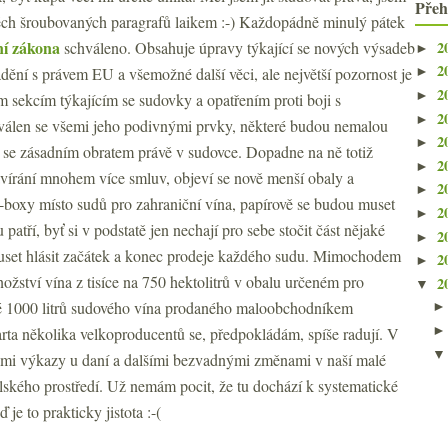
Přeh
ěch šroubovaných paragrafů laikem :-) Každopádně minulý pátek
ní zákona
2
schváleno. Obsahuje úpravy týkající se nových výsadeb
►
2
adění s právem EU a všemožné další věci, ale největší pozornost je
►
2
►
 sekcím týkajícím se sudovky a opatřením proti boji s
2
►
álen se všemi jeho podivnými prvky, některé budou nemalou
2
►
k se zásadním obratem právě v sudovce. Dopadne na ně totiž
2
►
avírání mnohem více smluv, objeví se nově menší obaly a
2
►
-boxy místo sudů pro zahraniční vína, papírově se budou muset
2
►
patří, byť si v podstatě jen nechají pro sebe stočit část nějaké
2
►
uset hlásit začátek a konec prodeje každého sudu. Mimochodem
2
►
žství vína z tisíce na 750 hektolitrů v obalu určeném pro
2
▼
aké 1000 litrů sudového vína prodaného maloobchodníkem
arta několika velkoproducentů se, předpokládám, spíše radují. V
i výkazy u daní a dalšími bezvadnými změnami v naší malé
lského prostředí. Už nemám pocit, že tu dochází k systematické
je to prakticky jistota :-(