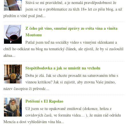
Stává se mi pravidelně, a je nemalá pravděpodobnost že
jsem se tu o problematice za těch 18+ let co píšu blog, a už
předtím o víně psal jind...
Z čeho pít víno, smutné zprávy ze světa vína a viněta
Moutonu
Patlal jsem teď na sociálky video s vinnými sklenkami a
chtěl ho odkázat na blog na tematický článek, ale zjistil, že by si zasloužil
aktua...
Stopětibodovka a jak se umístit na vrcholu
Doba je zlá. Jak se chcete prosadit na saturovaném trhu s
vinnou kritikou? Jak si zajistit, aby zrovna Vaše jméno,
název časopisu či průvodc...
Potěšení s El Rapolao
Už jsem se tu opakovaně zmiňoval (dokonce, hrůza z
covidových časů, ve formátu videa… ), že mám rád odrůdu
Mencía a dost vyhledávám vína hla...