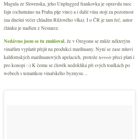
Magula ze Slovenska, jeho Unplugged frankovka je opravdu moc
fajn (ochutnáno na Praha pije víno) a i další vína stojí za pozornost
(na dnešní večer chladím Růžového vlka). I o ČR je tam řeč, autor
článku je nadšen z Nestarce.
Nedávno jsem se tu zmiňoval
, že v Oregonu se může některým
vinařům vyplatit přejít na produkci marihuany. Nyní se zase mluví
kalifornských marihuanových apelacích, protože
terroir
přeci platí i
pro konopí :-) K čemu se člověk nedokliká při svých toulkách po
webech s tematikou vinařského byznysu…