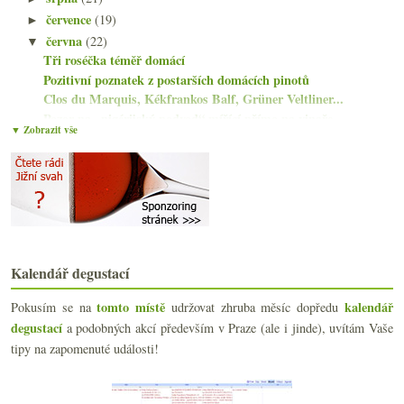
července
(19)
►
června
(22)
▼
Tři roséčka téměř domácí
Pozitivní poznatek z postarších domácích pinotů
Clos du Marquis, Kékfrankos Balf, Grüner Veltliner...
Pozor na „nigérijský podvod“ mířící přímo na vinaře
▼ Zobrazit vše
Vedro s lahváčem
Modré víno, Pinot na vrcholu a Družstvo
Především ryzlinky 2015 s Vinonautem
Narozeninová vína o slunovratu
Dobrá sudovka, vinný Brexit & další drobnosti
Moscato a Barbera, Ryzlink rýnský, Cabernet Moravia
Châteauneuf-du-Pape v Praze 2016
Kalendář degustací
Čaj ledové víno, DWWA, Zdeněk Reimann
Po delší době v La Degustation
tomto místě
kalendář
Pokusím se na
udržovat zhruba měsíc dopředu
Parádní Valtellina, povedená cava a chlastací ryzlink
degustací
a podobných akcí především v Praze (ale i jinde), uvítám Vaše
Trocha čtení a novinek na víkend
tipy na zapomenuté události!
Klasické Asyrtiko ze Santorini a Pinot Noir z Chile
Roséčko, Cabernet Moravia a Neuburské
Báječný vyzrálý Vavřinec od Judith Beck