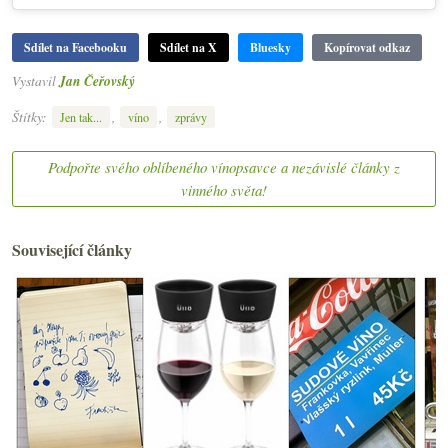
Sdílet na Facebooku
Sdílet na X
Bluesky
Kopírovat odkaz
Vystavil
Jan Čeřovský
Štítky:
,
,
Jen tak...
víno
zprávy
Podpořte svého oblíbeného vínopsavce a nezávislé články z
vinného světa!
Související články