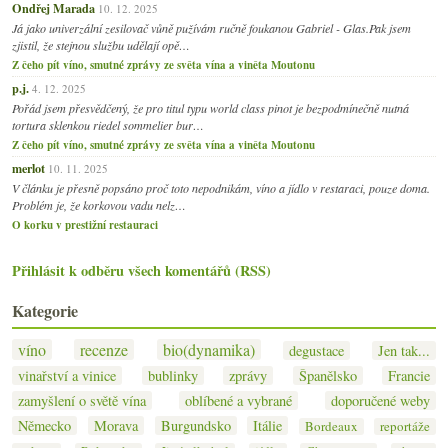
Ondřej Marada
10. 12. 2025
Já jako univerzální zesilovač vůně pužívám ručně foukanou Gabriel - Glas.Pak jsem
zjistil, že stejnou službu udělají opě…
Z čeho pít víno, smutné zprávy ze světa vína a viněta Moutonu
p.j.
4. 12. 2025
Pořád jsem přesvědčený, že pro titul typu world class pinot je bezpodmínečně nutná
tortura sklenkou riedel sommelier bur…
Z čeho pít víno, smutné zprávy ze světa vína a viněta Moutonu
merlot
10. 11. 2025
V článku je přesně popsáno proč toto nepodnikám, víno a jídlo v restaraci, pouze doma.
Problém je, že korkovou vadu nelz…
O korku v prestižní restauraci
Přihlásit k odběru všech komentářů (RSS)
Kategorie
víno
recenze
bio(dynamika)
degustace
Jen tak...
vinařství a vinice
bublinky
zprávy
Španělsko
Francie
zamyšlení o světě vína
oblíbené a vybrané
doporučené weby
Německo
Morava
Burgundsko
Itálie
Bordeaux
reportáže