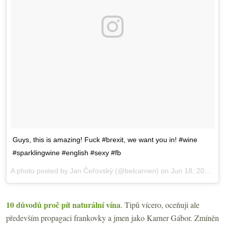
Guys, this is amazing! Fuck #brexit, we want you in! #wine
#sparklingwine #english #sexy #fb
A photo posted by Jan Čeřovský (@belcarnen) on
Jun 18, 2016 at 7:08am PDT
10 důvodů proč pít naturální vína
. Tipů vícero, oceňuji ale
především propagaci frankovky a jmen jako Karner Gábor. Zmíněn