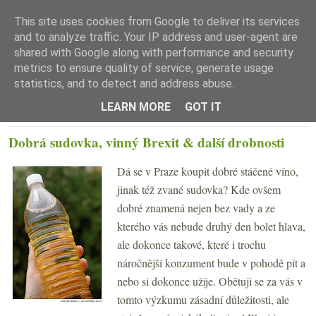
This site uses cookies from Google to deliver its services
and to analyze traffic. Your IP address and user-agent are
shared with Google along with performance and security
metrics to ensure quality of service, generate usage
statistics, and to detect and address abuse.
☰ Menu
LEARN MORE
GOT IT
PONDĚLÍ 20. ČERVNA 2016
Dobrá sudovka, vinný Brexit & další drobnosti
Dá se v Praze koupit dobré stáčené víno,
jinak též zvané sudovka? Kde ovšem
dobré znamená nejen bez vady a ze
kterého vás nebude druhý den bolet hlava,
ale dokonce takové, které i trochu
náročnější konzument bude v pohodě pít a
nebo si dokonce užije. Obětuji se za vás v
tomto výzkumu zásadní důležitosti, ale