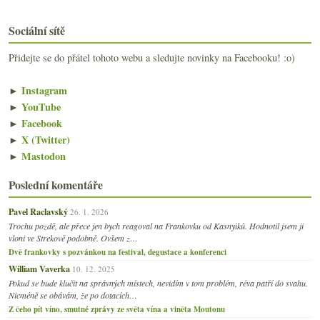
Sociální sítě
Přidejte se do přátel tohoto webu a sledujte novinky na Facebooku! :o)
►
Instagram
►
YouTube
►
Facebook
►
X (Twitter)
►
Mastodon
Poslední komentáře
Pavel Raclavský
26. 1. 2026
Trochu pozdě, ale přece jen bych reagoval na Frankovku od Kasnyiků. Hodnotil jsem ji
vloni ve Strekově podobně. Ovšem z…
Dvě frankovky s pozvánkou na festival, degustace a konferenci
William Vaverka
10. 12. 2025
Pokud se bude klučit na správných místech, nevidím v tom problém, réva patří do svahu.
Nicméně se obávám, že po dotacích…
Z čeho pít víno, smutné zprávy ze světa vína a viněta Moutonu