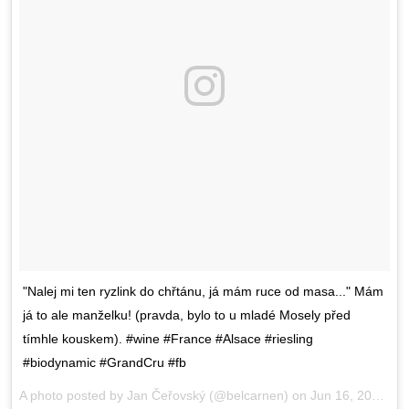
"Nalej mi ten ryzlink do chřtánu, já mám ruce od masa..." Mám
já to ale manželku! (pravda, bylo to u mladé Mosely před
tímhle kouskem). #wine #France #Alsace #riesling
#biodynamic #GrandCru #fb
A photo posted by Jan Čeřovský (@belcarnen) on
Jun 16, 2016 at 9:59am PDT