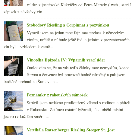
veltlín z josefovské Kukvičky od Petra Marady ( web , starší
zápisek z návštěvy vin...
Stobodový Riesling a Corpinnat s pozvánkou
Vyrazil jsem na jednu moc fajn masterclass k německým
vínům, určitě o ní bude ještě řeč, a jedním z prezentovaných
vín byl – vzhledem k zamě...
Vinotéka Epizoda IV: Výparník vrací úder
Omlouvám se, že na vás teď s články moc nemyslím, konec
června a července byl pracovně hodně náročný a pak jsem
tradičně prchnul na Šumavu a...
Poznámky z rakouských sámošek
Strávil jsem nedávno prodloužený víkend s rodinou a přáteli
v Rakousku. Zatímco ostatní lyžovali, já si oběhl místní
jezero (v každém směru ...
Vertikála Ratzenberger Riesling Steeger St. Jost