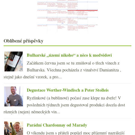
Několik tipů z galadegustace Wine4You
Vinotypy, Marselan & otevření Cité du Vin v Bordeaux
Dvakrát Châteauneuf-du-Pape a jednou skoro
Čtyři fajn až skvělá vína od bohémky
května
(22)
►
dubna
(21)
►
Oblíbené příspěvky
března
(21)
►
února
(21)
►
Bulharské „území nikoho“ a něco k medvědovi
ledna
(20)
►
Začátkem června jsem se tu zmiňoval o třech vínech z
2015
(251)
►
Bulharska. Všechna pocházela z vinařství Damianitza ,
2014
(254)
►
stejně jako dnešní vzorek, a pro...
2013
(249)
►
2012
(254)
►
Degustace Werther-Windisch a Peter Stolleis
2011
(252)
►
Ryzlinkové (a bublinové) počasí zase klepe na dveře! V
2010
(249)
►
posledních týdnech jsem degustoval produkci docela dost
2009
(249)
►
různých (nejen) německých vin...
2008
(270)
►
2007
(108)
►
Parádní Chardonnay od Marady
O víkendu jsem s přáteli popíjel moc příjemný nazrálejší