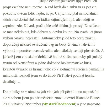
stejně ocením jakékoliv tipy! Přeci jen
projít všechno není možné. A rád bych do článku tři až pět vín,
pokud se ovšem tolik najdu, že jo. Už jsem se ptal na sociálních
sítích a už dostal slušnou řádku zajímavých tipů, ale raději se
zeptám i zde. Důvod, proč tohle celé dělám, je prostý. Dost často
se mne někdo ptá, kde dobrou sudovku koupit. Na svatbu či jinou
velkou oslavu, nejčastěji. Automaticky je od této cesty zrazuji,
doporučuji některé osvědčené bag-in-boxy či vína v lahvích s
výborným poměrem cena/kvalita, ale málokdy se dají přesvědčit. A
jelikož jsem v poslední době dvě hodně slušné sudovky pil (mladý
veltlín od Neustiftera a jedno dokonce bio aromatické bílé),
kvalitou výrazně za hranicí toho co v sortimentu stáčíren pamatuji z
minulosti, rozhodl jsem se do útrob PET lahví podívat trochu
detailněji…
Do politiky se v rámci svých vinných příspěvků moc nepouštím,
ale v sobotu jsem po pár měsících znovu otevřel Blanc de Blancs
viz starší hodnocení
2003 vinařství Nyetimber (
) a je to naprosto