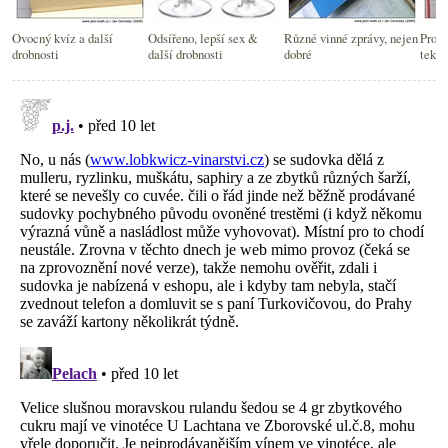
Ovocný kvíz a další
Odsířeno, lepší sex &
Různé vinné zprávy, nejen
Pro n
drobnosti
další drobnosti
dobré
tekou
drobn