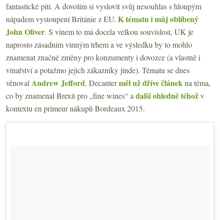
fantastické pití. A dovolím si vyslovit svůj nesouhlas s hloupým
K tématu i můj oblíbený
nápadem vystoupení Británie z EU.
John Oliver
. S vínem to má docela velkou souvislost, UK je
naprosto zásadním vinným trhem a ve výsledku by to mohlo
znamenat značné změny pro konzumenty i dovozce (a vlastně i
vinařství a potažmo jejich zákazníky jinde). Tématu se dnes
Andrew Jefford
měl už dříve článek
věnoval
, Decanter
na téma,
další ohledně téhož
co by znamenal Brexit pro „fine wines“ a
v
kontextu en primeur nákupů Bordeaux 2015.