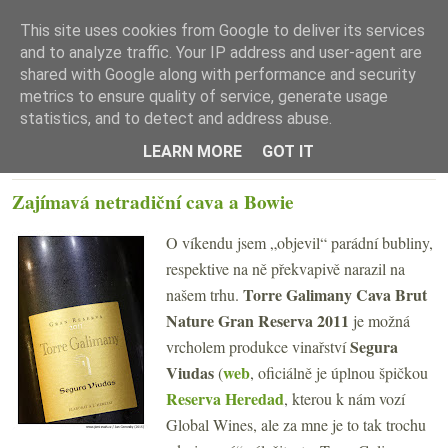
This site uses cookies from Google to deliver its services
and to analyze traffic. Your IP address and user-agent are
shared with Google along with performance and security
metrics to ensure quality of service, generate usage
statistics, and to detect and address abuse.
☰ Menu
LEARN MORE
GOT IT
PONDĚLÍ 11. LEDNA 2016
Zajímavá netradiční cava a Bowie
O víkendu jsem „objevil“ parádní bubliny,
respektive na ně překvapivě narazil na
Torre Galimany Cava Brut
našem trhu.
Nature Gran Reserva 2011
je možná
Segura
vrcholem produkce vinařství
Viudas
web
(
, oficiálně je úplnou špičkou
Reserva Heredad
, kterou k nám vozí
Global Wines, ale za mne je to tak trochu