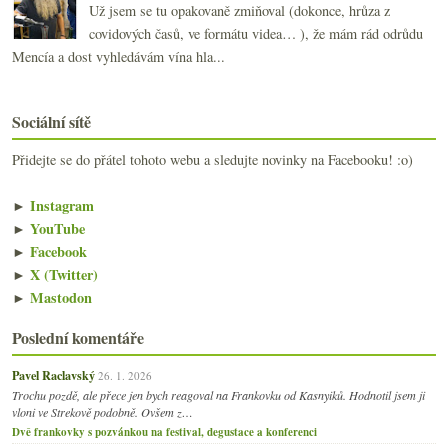
Už jsem se tu opakovaně zmiňoval (dokonce, hrůza z
covidových časů, ve formátu videa… ), že mám rád odrůdu
Mencía a dost vyhledávám vína hla...
Sociální sítě
Přidejte se do přátel tohoto webu a sledujte novinky na Facebooku! :o)
►
Instagram
►
YouTube
►
Facebook
►
X (Twitter)
►
Mastodon
Poslední komentáře
Pavel Raclavský
26. 1. 2026
Trochu pozdě, ale přece jen bych reagoval na Frankovku od Kasnyiků. Hodnotil jsem ji
vloni ve Strekově podobně. Ovšem z…
Dvě frankovky s pozvánkou na festival, degustace a konferenci