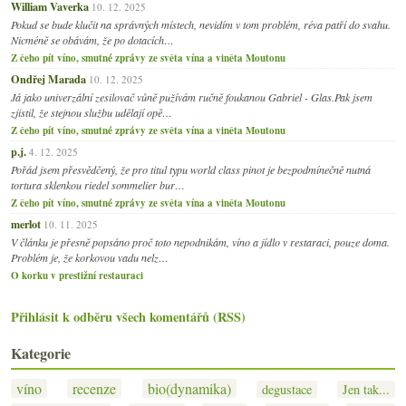
William Vaverka
10. 12. 2025
Pokud se bude klučit na správných místech, nevidím v tom problém, réva patří do svahu.
Nicméně se obávám, že po dotacích…
Z čeho pít víno, smutné zprávy ze světa vína a viněta Moutonu
Ondřej Marada
10. 12. 2025
Já jako univerzální zesilovač vůně pužívám ručně foukanou Gabriel - Glas.Pak jsem
zjistil, že stejnou službu udělají opě…
Z čeho pít víno, smutné zprávy ze světa vína a viněta Moutonu
p.j.
4. 12. 2025
Pořád jsem přesvědčený, že pro titul typu world class pinot je bezpodmínečně nutná
tortura sklenkou riedel sommelier bur…
Z čeho pít víno, smutné zprávy ze světa vína a viněta Moutonu
merlot
10. 11. 2025
V článku je přesně popsáno proč toto nepodnikám, víno a jídlo v restaraci, pouze doma.
Problém je, že korkovou vadu nelz…
O korku v prestižní restauraci
Přihlásit k odběru všech komentářů (RSS)
Kategorie
víno
recenze
bio(dynamika)
degustace
Jen tak...