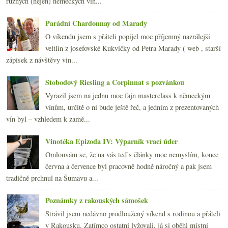
různých (nejen) německých vin...
Parádní Chardonnay od Marady
O víkendu jsem s přáteli popíjel moc příjemný nazrálejší
veltlín z josefovské Kukvičky od Petra Marady ( web , starší
zápisek z návštěvy vin...
Stobodový Riesling a Corpinnat s pozvánkou
Vyrazil jsem na jednu moc fajn masterclass k německým
vínům, určitě o ní bude ještě řeč, a jedním z prezentovaných
vín byl – vzhledem k zamě...
Vinotéka Epizoda IV: Výparník vrací úder
Omlouvám se, že na vás teď s články moc nemyslím, konec
června a července byl pracovně hodně náročný a pak jsem
tradičně prchnul na Šumavu a...
Poznámky z rakouských sámošek
Strávil jsem nedávno prodloužený víkend s rodinou a přáteli
v Rakousku. Zatímco ostatní lyžovali, já si oběhl místní