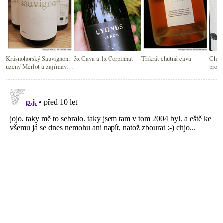
Krásnohorský Sauvignon,
3x Cava a 1x Corpinnat
Třikrát chutná cava
Cham
uzený Merlot a zajímavá
pros
Cava