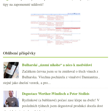
Minivertikála Croix-Mouton a základní družstevní b...
tipy na zapomenuté události!
Kolik lahví vína máte a jak je skladujete?
Opájím se maďarským Furmintem
Dvě druhá vína z Bordeaux
Doporučení pít méně v UK, naturální kuřecí analogie
Zajímavá netradiční cava a Bowie
Výtečné moravské Chardonnay a bezva Býčí krev
Chutný španělský manifest
Kam kráčí domácí vinařství
Rekapitulace ročníku 2015 na Jižním svahu
Oblíbené příspěvky
Parádní večírek v Thiru
2015
(251)
►
Bulharské „území nikoho“ a něco k medvědovi
2014
(254)
►
Začátkem června jsem se tu zmiňoval o třech vínech z
2013
(249)
►
Bulharska. Všechna pocházela z vinařství Damianitza ,
2012
(254)
►
stejně jako dnešní vzorek, a pro...
2011
(252)
►
2010
(249)
Degustace Werther-Windisch a Peter Stolleis
►
2009
(249)
►
Ryzlinkové (a bublinové) počasí zase klepe na dveře! V
2008
(270)
►
posledních týdnech jsem degustoval produkci docela dost
2007
(108)
►