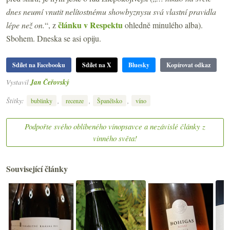
dnes neumí vnutit nelítostnému showbyznysu svá vlastní pravidla
článku v Respektu
lépe než on.
“, z
ohledně minulého alba).
Sbohem. Dneska se asi opiju.
Sdílet na Facebooku
Sdílet na X
Bluesky
Kopírovat odkaz
Vystavil
Jan Čeřovský
Štítky:
,
,
,
bublinky
recenze
Španělsko
víno
Podpořte svého oblíbeného vínopsavce a nezávislé články z
vinného světa!
Související články