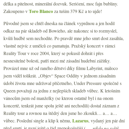
délka a pitelnost, minerální dozvuk. Seriózní, moc fajn bubliny.
Toro Blanco
Zakoupeno v
za tuším 379 Kč a to ujde!
Původně jsem se chtěl dneska na článek vyprdnou a jen hodil
odkaz na pár skladeb od Bowieho, ale nakonec si to rozmyslel,
kvůli hudbě sem nechodíte. Po pravdě mne jeho smrt dost zasáhla,
vlastně nejvíc z umělců co pamatuju. Pražský koncert v rámci
Reality Tour v roce 2004, který se pokusil dohrát i přes
nesnesitelné bolesti, patří mezi mé zásadní hudební zážitky.
Provázel mne už od raného dětství díky filmu Labyrint, máloco
jsem viděl tolikrát. „Objev“ Space Oddity v jednom zásadním
údobí života mne udržoval příčetného, Under Pressure společně s
Queen považuji za jednu z nejlepších skladeb vůbec. K letošním
vánocům jsem od manželky (se kterou ostatně byl i na onom
koncertě, tenkrát jsme spolu ještě ani nechodili) dostal záznam z
Reality tour a rovnou na štědrý den jsme ho zkoukli… a… a…
Lazarus
vůbec. Poslední single a klip k němu,
, vydaný jen pár dní
před smrtí, je nyní ještě o řád znepokojivější („
… nikdo na světě