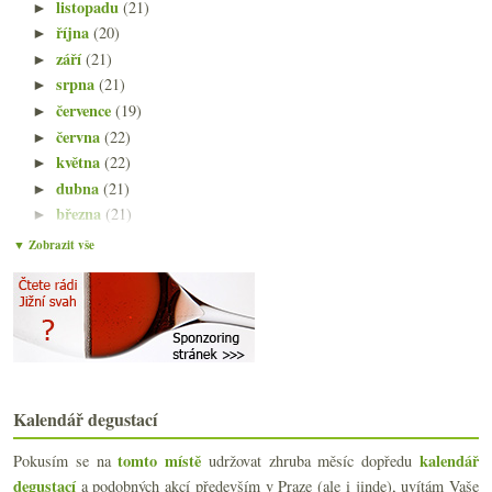
listopadu
(21)
►
října
(20)
►
září
(21)
►
srpna
(21)
►
července
(19)
►
června
(22)
►
května
(22)
►
dubna
(21)
►
března
(21)
►
února
(21)
►
▼ Zobrazit vše
ledna
(20)
▼
Chutná X nechutná a složitější degustační popisy
Tschida, chlastací červená a rodinný rozpočet
Co přináší novelizovaný vinařský zákon
Xinomavro a degustace Kir-Yianni
Favereau 2013 & biodynamické Gavi
Ryzlink z Německa, Alsaska i Moravy
Kalendář degustací
Datum k odstřelu a láhev výtečného naturálního šam...
Sauvignon & Chenin
tomto místě
kalendář
Pokusím se na
udržovat zhruba měsíc dopředu
Legendární Lopez de Heredia
degustací
a podobných akcí především v Praze (ale i jinde), uvítám Vaše