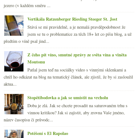
jezero (v každém směru ...
Vertikála Ratzenberger Riesling Steeger St. Jost
Stává se mi pravidelně, a je nemalá pravděpodobnost že
jsem se tu o problematice za těch 18+ let co píšu blog, a už
předtím o víně psal jind...
Z čeho pít víno, smutné zprávy ze světa vína a viněta
Moutonu
Patlal jsem teď na sociálky video s vinnými sklenkami a
chtěl ho odkázat na blog na tematický článek, ale zjistil, že by si zasloužil
aktua...
Stopětibodovka a jak se umístit na vrcholu
Doba je zlá. Jak se chcete prosadit na saturovaném trhu s
vinnou kritikou? Jak si zajistit, aby zrovna Vaše jméno,
název časopisu či průvodc...
Potěšení s El Rapolao