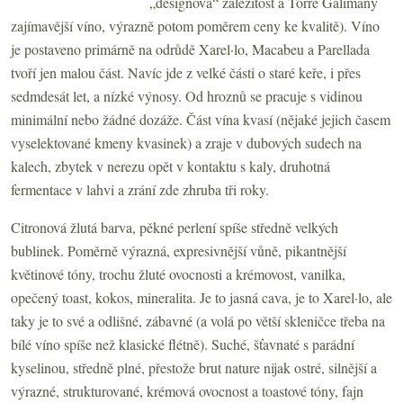
„designová“ záležitost a Torre Galimany
zajímavější víno, výrazně potom poměrem ceny ke kvalitě). Víno
je postaveno primárně na odrůdě Xarel·lo, Macabeu a Parellada
tvoří jen malou část. Navíc jde z velké části o staré keře, i přes
sedmdesát let, a nízké výnosy. Od hroznů se pracuje s vidinou
minimální nebo žádné dozáže. Část vína kvasí (nějaké jejich časem
vyselektované kmeny kvasinek) a zraje v dubových sudech na
kalech, zbytek v nerezu opět v kontaktu s kaly, druhotná
fermentace v lahvi a zrání zde zhruba tři roky.
Citronová žlutá barva, pěkné perlení spíše středně velkých
bublinek. Poměrně výrazná, expresivnější vůně, pikantnější
květinové tóny, trochu žluté ovocnosti a krémovost, vanilka,
opečený toast, kokos, mineralita. Je to jasná cava, je to Xarel·lo, ale
taky je to své a odlišné, zábavné (a volá po větší skleničce třeba na
bílé víno spíše než klasické flétně). Suché, šťavnaté s parádní
kyselinou, středně plné, přestože brut nature nijak ostré, silnější a
výrazné, strukturované, krémová ovocnost a toastové tóny, fajn