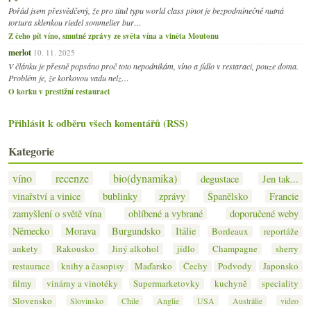
Pořád jsem přesvědčený, že pro titul typu world class pinot je bezpodmínečně nutná
tortura sklenkou riedel sommelier bur…
Z čeho pít víno, smutné zprávy ze světa vína a viněta Moutonu
merlot
10. 11. 2025
V článku je přesně popsáno proč toto nepodnikám, víno a jídlo v restaraci, pouze doma.
Problém je, že korkovou vadu nelz…
O korku v prestižní restauraci
Přihlásit k odběru všech komentářů (RSS)
Kategorie
víno
recenze
bio(dynamika)
degustace
Jen tak...
vinařství a vinice
bublinky
zprávy
Španělsko
Francie
zamyšlení o světě vína
oblíbené a vybrané
doporučené weby
Německo
Morava
Burgundsko
Itálie
Bordeaux
reportáže
ankety
Rakousko
Jiný alkohol
jídlo
Champagne
sherry
restaurace
knihy a časopisy
Maďarsko
Čechy
Podvody
Japonsko
filmy
vinárny a vinotéky
Supermarketovky
kuchyně
speciality
Slovensko
Slovinsko
Chile
Anglie
USA
Austrálie
video