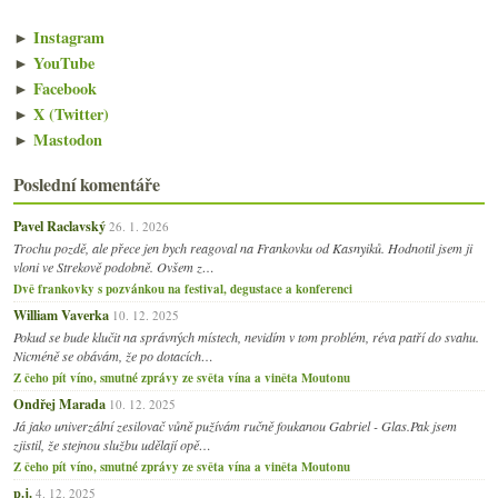
►
Instagram
►
YouTube
►
Facebook
►
X (Twitter)
►
Mastodon
Poslední komentáře
Pavel Raclavský
26. 1. 2026
Trochu pozdě, ale přece jen bych reagoval na Frankovku od Kasnyiků. Hodnotil jsem ji
vloni ve Strekově podobně. Ovšem z…
Dvě frankovky s pozvánkou na festival, degustace a konferenci
William Vaverka
10. 12. 2025
Pokud se bude klučit na správných místech, nevidím v tom problém, réva patří do svahu.
Nicméně se obávám, že po dotacích…
Z čeho pít víno, smutné zprávy ze světa vína a viněta Moutonu
Ondřej Marada
10. 12. 2025
Já jako univerzální zesilovač vůně pužívám ručně foukanou Gabriel - Glas.Pak jsem
zjistil, že stejnou službu udělají opě…
Z čeho pít víno, smutné zprávy ze světa vína a viněta Moutonu
p.j.
4. 12. 2025