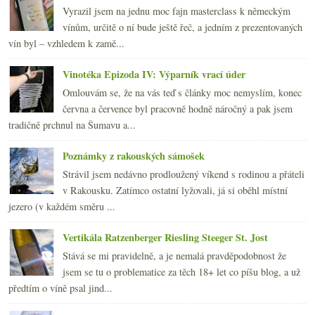
Vyrazil jsem na jednu moc fajn masterclass k německým
vínům, určitě o ní bude ještě řeč, a jedním z prezentovaných
vín byl – vzhledem k zamě...
Vinotéka Epizoda IV: Výparník vrací úder
Omlouvám se, že na vás teď s články moc nemyslím, konec
června a července byl pracovně hodně náročný a pak jsem
tradičně prchnul na Šumavu a...
Poznámky z rakouských sámošek
Strávil jsem nedávno prodloužený víkend s rodinou a přáteli
v Rakousku. Zatímco ostatní lyžovali, já si oběhl místní
jezero (v každém směru ...
Vertikála Ratzenberger Riesling Steeger St. Jost
Stává se mi pravidelně, a je nemalá pravděpodobnost že
jsem se tu o problematice za těch 18+ let co píšu blog, a už
předtím o víně psal jind...