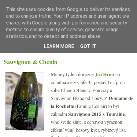
This site uses cookies from Google to deliver its services
and to analyze traffic. Your IP address and user-agent are
shared with Google along with performance and security
metrics to ensure quality of service, generate usage
statistics, and to detect and address abuse.
☰ Menu
LEARN MORE
GOT IT
STŘEDA 20. LEDNA 2016
Sauvignon & Chenin
Jiří Hron
Minulý týden dovozce
na
ochutnávce v Café 35 postavil na proti
sobě Chenin Blanc z Vouvray a
Domaine de
Sauvignon Blanc od Loiry. Z
la Rochette
(Famille Leclair) to byl
Sauvignon 2015
Touraine
základní
z
,
víno světle žluté, s čerstvou výraznou
efektní vůní, bezový květ, rybízový list.