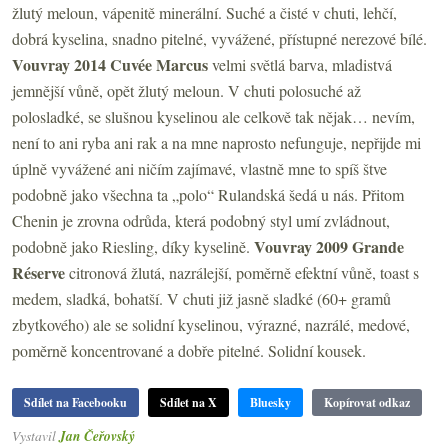
žlutý meloun, vápenitě minerální. Suché a čisté v chuti, lehčí,
dobrá kyselina, snadno pitelné, vyvážené, přístupné nerezové bílé.
Vouvray 2014 Cuvée Marcus
velmi světlá barva, mladistvá
jemnější vůně, opět žlutý meloun. V chuti polosuché až
polosladké, se slušnou kyselinou ale celkově tak nějak… nevím,
není to ani ryba ani rak a na mne naprosto nefunguje, nepřijde mi
úplně vyvážené ani ničím zajímavé, vlastně mne to spíš štve
podobně jako všechna ta „polo“ Rulandská šedá u nás. Přitom
Chenin je zrovna odrůda, která podobný styl umí zvládnout,
Vouvray 2009 Grande
podobně jako Riesling, díky kyselině.
Réserve
citronová žlutá, nazrálejší, poměrně efektní vůně, toast s
medem, sladká, bohatší. V chuti již jasně sladké (60+ gramů
zbytkového) ale se solidní kyselinou, výrazné, nazrálé, medové,
poměrně koncentrované a dobře pitelné. Solidní kousek.
Sdílet na Facebooku
Sdílet na X
Bluesky
Kopírovat odkaz
Vystavil
Jan Čeřovský