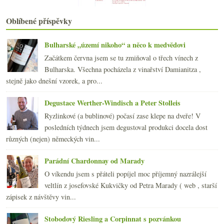
Kam kráčí domácí vinařství
Rekapitulace ročníku 2015 na Jižním svahu
Oblíbené příspěvky
Parádní večírek v Thiru
2015
(251)
►
Bulharské „území nikoho“ a něco k medvědovi
2014
(254)
►
Začátkem června jsem se tu zmiňoval o třech vínech z
2013
(249)
►
Bulharska. Všechna pocházela z vinařství Damianitza ,
2012
(254)
►
stejně jako dnešní vzorek, a pro...
2011
(252)
►
2010
(249)
Degustace Werther-Windisch a Peter Stolleis
►
2009
(249)
►
Ryzlinkové (a bublinové) počasí zase klepe na dveře! V
2008
(270)
►
posledních týdnech jsem degustoval produkci docela dost
2007
(108)
►
různých (nejen) německých vin...
Parádní Chardonnay od Marady
O víkendu jsem s přáteli popíjel moc příjemný nazrálejší
veltlín z josefovské Kukvičky od Petra Marady ( web , starší
zápisek z návštěvy vin...
Stobodový Riesling a Corpinnat s pozvánkou