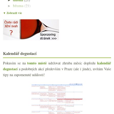
března
(21)
►
února
(21)
►
▼ Zobrazit vše
ledna
(20)
▼
Chutná X nechutná a složitější degustační popisy
Tschida, chlastací červená a rodinný rozpočet
Co přináší novelizovaný vinařský zákon
Xinomavro a degustace Kir-Yianni
Favereau 2013 & biodynamické Gavi
Ryzlink z Německa, Alsaska i Moravy
Kalendář degustací
Datum k odstřelu a láhev výtečného naturálního šam...
Sauvignon & Chenin
tomto místě
kalendář
Pokusím se na
udržovat zhruba měsíc dopředu
Legendární Lopez de Heredia
degustací
a podobných akcí především v Praze (ale i jinde), uvítám Vaše
Minivertikála Croix-Mouton a základní družstevní b...
tipy na zapomenuté události!
Kolik lahví vína máte a jak je skladujete?
Opájím se maďarským Furmintem
Dvě druhá vína z Bordeaux
Doporučení pít méně v UK, naturální kuřecí analogie
Zajímavá netradiční cava a Bowie
Výtečné moravské Chardonnay a bezva Býčí krev
Chutný španělský manifest