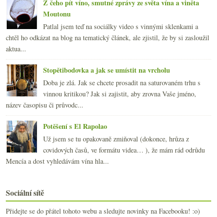
Z čeho pít víno, smutné zprávy ze světa vína a viněta
Moutonu
Patlal jsem teď na sociálky video s vinnými sklenkami a
chtěl ho odkázat na blog na tematický článek, ale zjistil, že by si zasloužil
aktua...
Stopětibodovka a jak se umístit na vrcholu
Doba je zlá. Jak se chcete prosadit na saturovaném trhu s
vinnou kritikou? Jak si zajistit, aby zrovna Vaše jméno,
název časopisu či průvodc...
Potěšení s El Rapolao
Už jsem se tu opakovaně zmiňoval (dokonce, hrůza z
covidových časů, ve formátu videa… ), že mám rád odrůdu
Mencía a dost vyhledávám vína hla...
Sociální sítě
Přidejte se do přátel tohoto webu a sledujte novinky na Facebooku! :o)