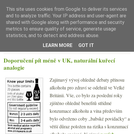
This site uses cookies from Google to deliver its services
and to analyze traffic. Your IP address and user-agent are
shared with Google along with performance and security
metrics to ensure quality of service, generate usage
statistics, and to detect and address abuse.
☰ Menu
LEARN MORE
GOT IT
ÚTERÝ 12. LEDNA 2016
Doporučení pít méně v UK, naturální kuřecí
analogie
Zajímavý vývoj ohledně debaty přínosu
alkoholu pro zdraví se odehrál ve Velké
Británii. Vše, co bylo za poslední roky
zjištěno ohledně benefitů střídmé
konzumace alkoholu a vína především
bylo odvrženo coby „babské povídačky“ a
větší důraz položen na rizika s konzumací