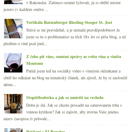
v Rakousku. Zatímco ostatní lyžovali, já si oběhl místní
jezero (v každém směru ...
Vertikála Ratzenberger Riesling Steeger St. Jost
Stává se mi pravidelně, a je nemalá pravděpodobnost že
jsem se tu o problematice za těch 18+ let co píšu blog, a už
předtím o víně psal jind...
Z čeho pít víno, smutné zprávy ze světa vína a viněta
Moutonu
Patlal jsem teď na sociálky video s vinnými sklenkami a
chtěl ho odkázat na blog na tematický článek, ale zjistil, že by si zasloužil
aktua...
Stopětibodovka a jak se umístit na vrcholu
Doba je zlá. Jak se chcete prosadit na saturovaném trhu s
vinnou kritikou? Jak si zajistit, aby zrovna Vaše jméno,
název časopisu či průvodc...
Potěšení s El Rapolao