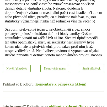
Novější příspěvek
Domovská stránka
Starší příspěvek
Komentáře k příspěvku (Atom)
Přihlásit se k odběru:
Jste tu poprvé?
oblíbené a vybrané články
Podívejte se na
a staňte se