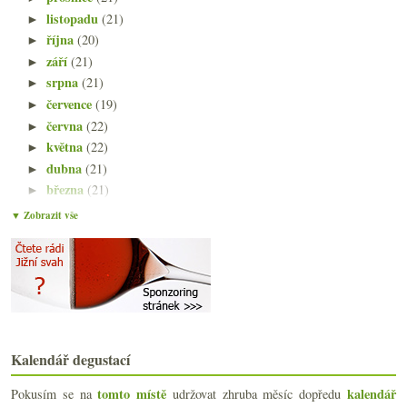
listopadu
(21)
►
října
(20)
►
září
(21)
►
srpna
(21)
►
července
(19)
►
června
(22)
►
května
(22)
►
dubna
(21)
►
března
(21)
►
února
(21)
►
▼ Zobrazit vše
ledna
(20)
▼
Chutná X nechutná a složitější degustační popisy
Tschida, chlastací červená a rodinný rozpočet
Co přináší novelizovaný vinařský zákon
Xinomavro a degustace Kir-Yianni
Favereau 2013 & biodynamické Gavi
Ryzlink z Německa, Alsaska i Moravy
Kalendář degustací
Datum k odstřelu a láhev výtečného naturálního šam...
Sauvignon & Chenin
tomto místě
kalendář
Pokusím se na
udržovat zhruba měsíc dopředu