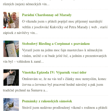
2007
(108)
►
různých (nejen) německých vin...
Parádní Chardonnay od Marady
O víkendu jsem s přáteli popíjel moc příjemný nazrálejší
veltlín z josefovské Kukvičky od Petra Marady ( web , starší
zápisek z návštěvy vin...
Stobodový Riesling a Corpinnat s pozvánkou
Vyrazil jsem na jednu moc fajn masterclass k německým
vínům, určitě o ní bude ještě řeč, a jedním z prezentovaných
vín byl – vzhledem k zamě...
Vinotéka Epizoda IV: Výparník vrací úder
Omlouvám se, že na vás teď s články moc nemyslím, konec
června a července byl pracovně hodně náročný a pak jsem
tradičně prchnul na Šumavu a...
Poznámky z rakouských sámošek
Strávil jsem nedávno prodloužený víkend s rodinou a přáteli