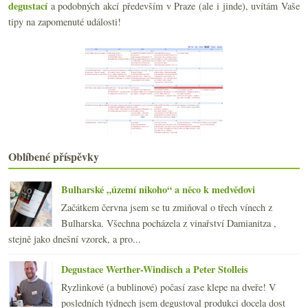
Legendární Lopez de Heredia
degustací
a podobných akcí především v Praze (ale i jinde), uvítám Vaše
Minivertikála Croix-Mouton a základní družstevní b...
tipy na zapomenuté události!
Kolik lahví vína máte a jak je skladujete?
Opájím se maďarským Furmintem
Dvě druhá vína z Bordeaux
Doporučení pít méně v UK, naturální kuřecí analogie
Zajímavá netradiční cava a Bowie
Výtečné moravské Chardonnay a bezva Býčí krev
Chutný španělský manifest
Kam kráčí domácí vinařství
Rekapitulace ročníku 2015 na Jižním svahu
Oblíbené příspěvky
Parádní večírek v Thiru
2015
(251)
►
Bulharské „území nikoho“ a něco k medvědovi
2014
(254)
►
Začátkem června jsem se tu zmiňoval o třech vínech z
2013
(249)
►
Bulharska. Všechna pocházela z vinařství Damianitza ,
2012
(254)
►
stejně jako dnešní vzorek, a pro...
2011
(252)
►
2010
(249)
Degustace Werther-Windisch a Peter Stolleis
►
2009
(249)
►
Ryzlinkové (a bublinové) počasí zase klepe na dveře! V
2008
(270)
►
posledních týdnech jsem degustoval produkci docela dost