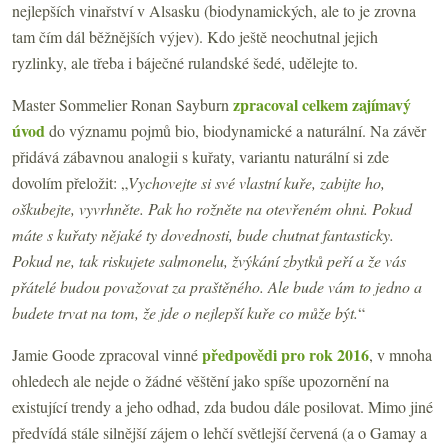
nejlepších vinařství v Alsasku (biodynamických, ale to je zrovna
tam čím dál běžnějších výjev). Kdo ještě neochutnal jejich
ryzlinky, ale třeba i báječné rulandské šedé, udělejte to.
zpracoval celkem zajímavý
Master Sommelier Ronan Sayburn
úvod
do významu pojmů bio, biodynamické a naturální. Na závěr
přidává zábavnou analogii s kuřaty, variantu naturální si zde
dovolím přeložit: „
Vychovejte si své vlastní kuře, zabijte ho,
oškubejte, vyvrhněte. Pak ho rožněte na otevřeném ohni. Pokud
máte s kuřaty nějaké ty dovednosti, bude chutnat fantasticky.
Pokud ne, tak riskujete salmonelu, žvýkání zbytků peří a že vás
přátelé budou považovat za praštěného. Ale bude vám to jedno a
budete trvat na tom, že jde o nejlepší kuře co může být.
“
předpovědi pro rok 2016
Jamie Goode zpracoval vinné
, v mnoha
ohledech ale nejde o žádné věštění jako spíše upozornění na
existující trendy a jeho odhad, zda budou dále posilovat. Mimo jiné
předvídá stále silnější zájem o lehčí světlejší červená (a o Gamay a