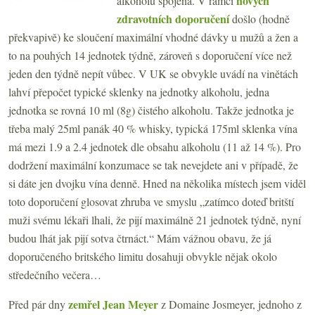
nových
alkoholu spojená. V rámci
zdravotních doporučení
došlo (hodně
překvapivě) ke sloučení maximální vhodné dávky u mužů a žen a
to na pouhých 14 jednotek týdně, zároveň s doporučení více než
jeden den týdně nepít vůbec. V UK se obvykle uvádí na vinětách
lahví přepočet typické sklenky na jednotky alkoholu, jedna
jednotka se rovná 10 ml (8g) čistého alkoholu. Takže jednotka je
třeba malý 25ml panák 40 % whisky, typická 175ml sklenka vína
má mezi 1.9 a 2.4 jednotek dle obsahu alkoholu (11 až 14 %). Pro
dodržení maximální konzumace se tak nevejdete ani v případě, že
si dáte jen dvojku vína denně. Hned na několika místech jsem viděl
toto doporučení glosovat zhruba ve smyslu „zatímco doteď britští
muži svému lékaři lhali, že pijí maximálně 21 jednotek týdně, nyní
budou lhát jak pijí sotva čtrnáct.“ Mám vážnou obavu, že já
doporučeného britského limitu dosahuji obvykle nějak okolo
středečního večera…
zemřel Jean Meyer
Před pár dny
z Domaine Josmeyer, jednoho z