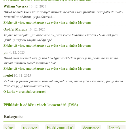
William Vaverka
10. 12. 2025
Pokud se bude klučit na správných místech, nevidím v tom problém, réva patří do svahu.
Nicméně se obávám, že po dotacích…
Z čeho pít víno, smutné zprávy ze světa vína a viněta Moutonu
Ondřej Marada
10. 12. 2025
Já jako univerzální zesilovač vůně pužívám ručně foukanou Gabriel - Glas.Pak jsem
zjistil, že stejnou službu udělají opě…
Z čeho pít víno, smutné zprávy ze světa vína a viněta Moutonu
p.j.
4. 12. 2025
Pořád jsem přesvědčený, že pro titul typu world class pinot je bezpodmínečně nutná
tortura sklenkou riedel sommelier bur…
Z čeho pít víno, smutné zprávy ze světa vína a viněta Moutonu
merlot
10. 11. 2025
V článku je přesně popsáno proč toto nepodnikám, víno a jídlo v restaraci, pouze doma.
Problém je, že korkovou vadu nelz…
O korku v prestižní restauraci
Přihlásit k odběru všech komentářů (RSS)
Kategorie
víno
recenze
bio(dynamika)
degustace
Jen tak...