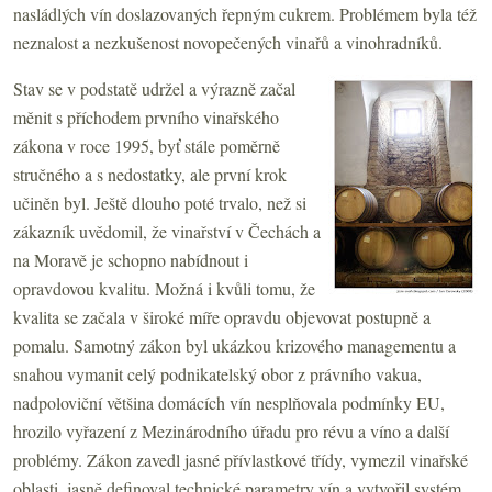
nasládlých vín doslazovaných řepným cukrem. Problémem byla též
neznalost a nezkušenost novopečených vinařů a vinohradníků.
Stav se v podstatě udržel a výrazně začal
měnit s příchodem prvního vinařského
zákona v roce 1995, byť stále poměrně
stručného a s nedostatky, ale první krok
učiněn byl. Ještě dlouho poté trvalo, než si
zákazník uvědomil, že vinařství v Čechách a
na Moravě je schopno nabídnout i
opravdovou kvalitu. Možná i kvůli tomu, že
kvalita se začala v široké míře opravdu objevovat postupně a
pomalu. Samotný zákon byl ukázkou krizového managementu a
snahou vymanit celý podnikatelský obor z právního vakua,
nadpoloviční většina domácích vín nesplňovala podmínky EU,
hrozilo vyřazení z Mezinárodního úřadu pro révu a víno a další
problémy. Zákon zavedl jasné přívlastkové třídy, vymezil vinařské
oblasti, jasně definoval technické parametry vín a vytvořil systém