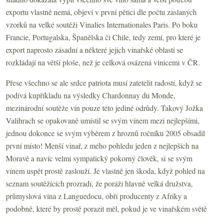
exportu vlastně nemá, objeví v první pětici dle počtu zaslaných
vzorků na velké soutěži Vinalies Internationales Paris. Po boku
Francie, Portugalska, Španělska či Chile, tedy zemí, pro které je
export naprosto zásadní a některé jejich vinařské oblasti se
rozkládají na větší ploše, než je celková osázená vinicemi v ČR.
Přese všechno se ale srdce patriota musí zatetelit radostí, když se
podívá kupříkladu na výsledky Chardonnay du Monde,
mezinárodní soutěže vín pouze této jediné odrůdy. Takový Jožka
Valihrach se opakovaně umístil se svým vínem mezi nejlepšími,
jednou dokonce se svým výběrem z hroznů ročníku 2005 obsadil
první místo! Menší vinař, z mého pohledu jeden z nejlepších na
Moravě a navíc velmi sympatický pokorný člověk, si se svým
vínem uspět prostě zaslouží. Je vlastně jen škoda, když pohled na
seznam soutěžících prozradí, že poráží hlavně velká družstva,
průmyslová vína z Languedocu, obří producenty z Afriky a
podobně, které by prostě porazit měl, pokud je ve vinařském světě