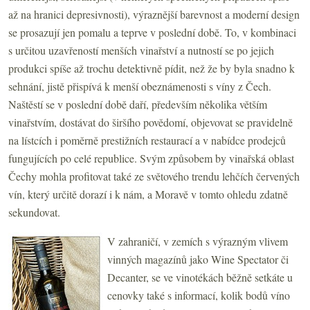
až na hranici depresivnosti), výraznější barevnost a moderní design
se prosazují jen pomalu a teprve v poslední době. To, v kombinaci
s určitou uzavřeností menších vinařství a nutností se po jejich
produkci spíše až trochu detektivně pídit, než že by byla snadno k
sehnání, jistě přispívá k menší obeznámenosti s víny z Čech.
Naštěstí se v poslední době daří, především několika větším
vinařstvím, dostávat do širšího povědomí, objevovat se pravidelně
na lístcích i poměrně prestižních restaurací a v nabídce prodejců
fungujících po celé republice. Svým způsobem by vinařská oblast
Čechy mohla profitovat také ze světového trendu lehčích červených
vín, který určitě dorazí i k nám, a Moravě v tomto ohledu zdatně
sekundovat.
V zahraničí, v zemích s výrazným vlivem
vinných magazínů jako Wine Spectator či
Decanter, se ve vinotékách běžně setkáte u
cenovky také s informací, kolik bodů víno