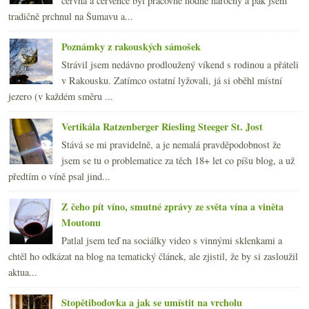
června a července byl pracovně hodně náročný a pak jsem
tradičně prchnul na Šumavu a...
Poznámky z rakouských sámošek
Strávil jsem nedávno prodloužený víkend s rodinou a přáteli
v Rakousku. Zatímco ostatní lyžovali, já si oběhl místní
jezero (v každém směru ...
Vertikála Ratzenberger Riesling Steeger St. Jost
Stává se mi pravidelně, a je nemalá pravděpodobnost že
jsem se tu o problematice za těch 18+ let co píšu blog, a už
předtím o víně psal jind...
Z čeho pít víno, smutné zprávy ze světa vína a viněta
Moutonu
Patlal jsem teď na sociálky video s vinnými sklenkami a
chtěl ho odkázat na blog na tematický článek, ale zjistil, že by si zasloužil
aktua...
Stopětibodovka a jak se umístit na vrcholu