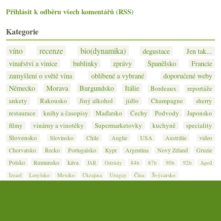
Přihlásit k odběru všech komentářů (RSS)
Kategorie
víno
recenze
bio(dynamika)
degustace
Jen tak...
vinařství a vinice
bublinky
zprávy
Španělsko
Francie
zamyšlení o světě vína
oblíbené a vybrané
doporučené weby
Německo
Morava
Burgundsko
Itálie
Bordeaux
reportáže
ankety
Rakousko
Jiný alkohol
jídlo
Champagne
sherry
restaurace
knihy a časopisy
Maďarsko
Čechy
Podvody
Japonsko
filmy
vinárny a vinotéky
Supermarketovky
kuchyně
speciality
Slovensko
Slovinsko
Chile
Anglie
USA
Austrálie
video
Chorvatsko
Řecko
Portugalsko
Kypr
Argentina
Nový Zéland
Gruzie
Polsko
Rumunsko
káva
JAR
Odrůdy
84b
87b
90b
92b
Apríl
Izrael
Lotyšsko
Mexiko
Ukrajina
Urugay
Čína
Švýcarsko