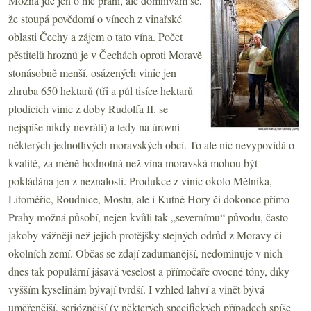
Možná jde jen o mé přání, ale domnívám se,
že stoupá povědomí o vínech z vinařské
oblasti Čechy a zájem o tato vína. Počet
pěstitelů hroznů je v Čechách oproti Moravě
stonásobně menší, osázených vinic jen
zhruba 650 hektarů (tři a půl tisíce hektarů
plodících vinic z doby Rudolfa II. se
nejspíše nikdy nevrátí) a tedy na úrovni
některých jednotlivých moravských obcí. To ale nic nevypovídá o
kvalitě, za méně hodnotná než vína moravská mohou být
pokládána jen z neznalosti. Produkce z vinic okolo Mělníka,
Litoměřic, Roudnice, Mostu, ale i Kutné Hory či dokonce přímo
Prahy možná působí, nejen kvůli tak „severnímu“ původu, často
jakoby vážněji než jejich protějšky stejných odrůd z Moravy či
okolních zemí. Občas se zdají zadumanější, nedominuje v nich
dnes tak populární jásavá veselost a přímočaře ovocné tóny, díky
vyšším kyselinám bývají tvrdší. I vzhled lahví a vinět bývá
uměřenější, serióznější (v některých specifických případech spíše