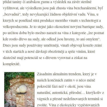
přidat taniny či arabskou gumu a výsledek na závěr sterilně
vyfiltrovat, ale výsledkem jsou pak zhusta vína bezcharakterní, byť
„bezvadná“, tedy nevykazující žádnou objektivní vadu. Vína, u
kterých se poněkud stírá produkce menšího vinaře s technologií a
velkoproducenta. Je to stejné jako okouzlení novými barrique sudy,
po určitou dobu bylo možno narazit na vína z kategorie „lze poznat
kde rostlo dřevo na sudy, ale odkud jsou hrozny, to ani omylem“.
Dnes jsou sudy používány uměřeněji, vinaři objevují kouzlo zrání
v těch starších a nové dávkují obezřetněji a spíše vínům, které
skutečně mají potenciál se s dřevem vyrovnat a získat na
komplexitě.
Zásadním aktuálním trendem, který je v
našich končinách zatím v o něco méně
pokročilé fázi než v okolí, jsou vína
naturální, autentická, přírodní… kterýkoliv z
vágních a přesně nedefinovaných termínů si
zvolíte. Vína z ekologicky vypěstovaných