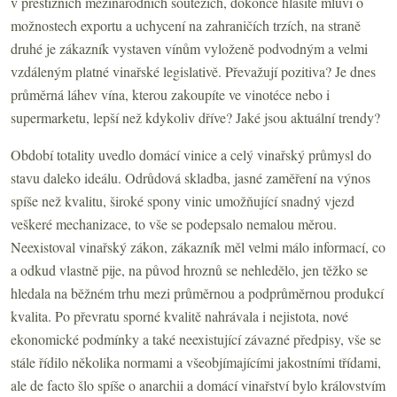
v prestižních mezinárodních soutěžích, dokonce hlasitě mluví o
možnostech exportu a uchycení na zahraničích trzích, na straně
druhé je zákazník vystaven vínům vyloženě podvodným a velmi
vzdáleným platné vinařské legislativě. Převažují pozitiva? Je dnes
průměrná láhev vína, kterou zakoupíte ve vinotéce nebo i
supermarketu, lepší než kdykoliv dříve? Jaké jsou aktuální trendy?
Období totality uvedlo domácí vinice a celý vinařský průmysl do
stavu daleko ideálu. Odrůdová skladba, jasné zaměření na výnos
spíše než kvalitu, široké spony vinic umožňující snadný vjezd
veškeré mechanizace, to vše se podepsalo nemalou měrou.
Neexistoval vinařský zákon, zákazník měl velmi málo informací, co
a odkud vlastně pije, na původ hroznů se nehledělo, jen těžko se
hledala na běžném trhu mezi průměrnou a podprůměrnou produkcí
kvalita. Po převratu sporné kvalitě nahrávala i nejistota, nové
ekonomické podmínky a také neexistující závazné předpisy, vše se
stále řídilo několika normami a všeobjímajícími jakostními třídami,
ale de facto šlo spíše o anarchii a domácí vinařství bylo královstvím