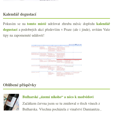
Xinomavro a degustace Kir-Yianni
Favereau 2013 & biodynamické Gavi
Ryzlink z Německa, Alsaska i Moravy
Kalendář degustací
Datum k odstřelu a láhev výtečného naturálního šam...
Sauvignon & Chenin
tomto místě
kalendář
Pokusím se na
udržovat zhruba měsíc dopředu
Legendární Lopez de Heredia
degustací
a podobných akcí především v Praze (ale i jinde), uvítám Vaše
Minivertikála Croix-Mouton a základní družstevní b...
tipy na zapomenuté události!
Kolik lahví vína máte a jak je skladujete?
Opájím se maďarským Furmintem
Dvě druhá vína z Bordeaux
Doporučení pít méně v UK, naturální kuřecí analogie
Zajímavá netradiční cava a Bowie
Výtečné moravské Chardonnay a bezva Býčí krev
Chutný španělský manifest
Kam kráčí domácí vinařství
Rekapitulace ročníku 2015 na Jižním svahu
Oblíbené příspěvky
Parádní večírek v Thiru
2015
(251)
►
Bulharské „území nikoho“ a něco k medvědovi
2014
(254)
►
Začátkem června jsem se tu zmiňoval o třech vínech z
2013
(249)
►
Bulharska. Všechna pocházela z vinařství Damianitza ,