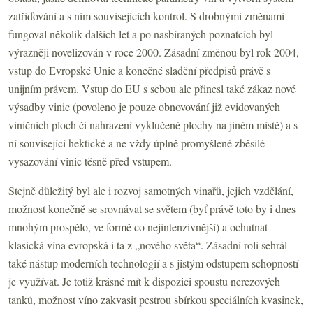
zatřiďování a s ním souvisejících kontrol. S drobnými změnami
fungoval několik dalších let a po nasbíraných poznatcích byl
výrazněji novelizován v roce 2000. Zásadní změnou byl rok 2004,
vstup do Evropské Unie a konečné sladění předpisů právě s
unijním právem. Vstup do EU s sebou ale přinesl také zákaz nové
výsadby vinic (povoleno je pouze obnovování již evidovaných
viničních ploch či nahrazení vyklučené plochy na jiném místě) a s
ní související hektické a ne vždy úplně promyšlené zběsilé
vysazování vinic těsně před vstupem.
Stejně důležitý byl ale i rozvoj samotných vinařů, jejich vzdělání,
možnost konečně se srovnávat se světem (byť právě toto by i dnes
mnohým prospělo, ve formě co nejintenzivnější) a ochutnat
klasická vína evropská i ta z „nového světa“. Zásadní roli sehrál
také nástup moderních technologií a s jistým odstupem schopností
je využívat. Je totiž krásné mít k dispozici spoustu nerezových
tanků, možnost víno zakvasit pestrou sbírkou speciálních kvasinek,