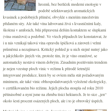
hroznů, bez berliček moderní enologie v
podobě selektovaných aromatických
kvasinek a podobných příměsí, obvykle s menším množstvím
přidaném síry. Ale také vína lahvovaná živá s kvasničními kaly,
školená v amforách, bílá připravená delším kontaktem se slupkami
(vína oranžová) a podobně. Ve všech případech lze konstatovat, že
i u nás vznikají taková vína opravdu špičková a zároveň i velmi
průměrná a nezajímavá. Kritický pohled je u nich stejně nutný jako
u jakýchkoliv jiných vín, protože tím, že je víno oranžové, se
automaticky nestává vínem dobrým. Zásadním pozitivním trendem
je nejen vzestup ploch vinic v režimu k přírodě šetrnější
integrované produkce, která by se ovšem měla stát požadovaným
minimem, ale také vinic obhospodařovaných vyloženě ekologicky,
v certifikovaném bio režimu. Jejich plocha stoupla od roku 2010
pětinásobně a nyní jsme na zhruba tisíci hektarech. Je to sice „jen“
okolo šesti procent osázených ploch, ale i to je obrovský úspěch.