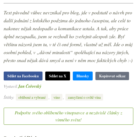
Text původně vůbec nevznikal pro blog, jde v podstatě o návrh pro
další jednání z loňského podzimu do jednoho časopisu, ale celé to
nakonec nějak nedopadlo a komunikace ustala. A tak, aby práce
úplně nezapadla, jsem se rozhodl ho zveřejnit alespoň zde. Byť
většinu názorů jsem tu, v té či oné formě, vlastně už měl. Jde o můj
osobní pohled, v „dávné minulosti“ spoléhající na názory jiných,
přesto snad nějak dává smysl a není v něm moc faktických chyb :-)
Sdílet na Facebooku
Sdílet na X
Bluesky
Kopírovat odkaz
Vystavil
Jan Čeřovský
Štítky:
,
,
oblíbené a vybrané
víno
zamyšlení o světě vína
Podpořte svého oblíbeného vínopsavce a nezávislé články z
vinného světa!