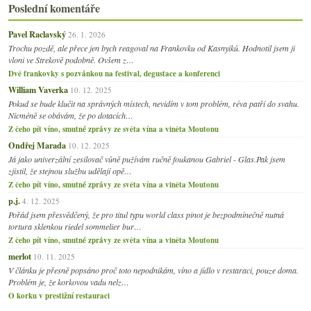
Poslední komentáře
Pavel Raclavský
26. 1. 2026
Trochu pozdě, ale přece jen bych reagoval na Frankovku od Kasnyiků. Hodnotil jsem ji
vloni ve Strekově podobně. Ovšem z…
Dvě frankovky s pozvánkou na festival, degustace a konferenci
William Vaverka
10. 12. 2025
Pokud se bude klučit na správných místech, nevidím v tom problém, réva patří do svahu.
Nicméně se obávám, že po dotacích…
Z čeho pít víno, smutné zprávy ze světa vína a viněta Moutonu
Ondřej Marada
10. 12. 2025
Já jako univerzální zesilovač vůně pužívám ručně foukanou Gabriel - Glas.Pak jsem
zjistil, že stejnou službu udělají opě…
Z čeho pít víno, smutné zprávy ze světa vína a viněta Moutonu
p.j.
4. 12. 2025
Pořád jsem přesvědčený, že pro titul typu world class pinot je bezpodmínečně nutná
tortura sklenkou riedel sommelier bur…
Z čeho pít víno, smutné zprávy ze světa vína a viněta Moutonu
merlot
10. 11. 2025
V článku je přesně popsáno proč toto nepodnikám, víno a jídlo v restaraci, pouze doma.
Problém je, že korkovou vadu nelz…
O korku v prestižní restauraci