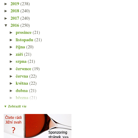
2019
(238)
►
2018
(240)
►
2017
(240)
►
2016
(250)
▼
prosince
(21)
►
listopadu
(21)
►
října
(20)
►
září
(21)
►
srpna
(21)
►
července
(19)
►
června
(22)
►
května
(22)
►
dubna
(21)
►
března
(21)
►
února
(21)
►
▼ Zobrazit vše
ledna
(20)
▼
Chutná X nechutná a složitější degustační popisy
Tschida, chlastací červená a rodinný rozpočet
Co přináší novelizovaný vinařský zákon