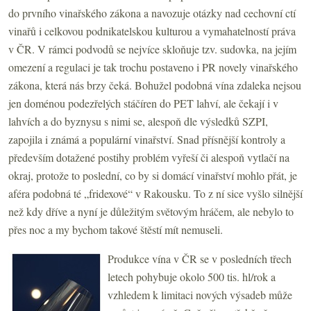
do prvního vinařského zákona a navozuje otázky nad cechovní ctí
vinařů i celkovou podnikatelskou kulturou a vymahatelností práva
v ČR. V rámci podvodů se nejvíce skloňuje tzv. sudovka, na jejím
omezení a regulaci je tak trochu postaveno i PR novely vinařského
zákona, která nás brzy čeká. Bohužel podobná vína zdaleka nejsou
jen doménou podezřelých stáčíren do PET lahví, ale čekají i v
lahvích a do byznysu s nimi se, alespoň dle výsledků SZPI,
zapojila i známá a populární vinařství. Snad přísnější kontroly a
především dotažené postihy problém vyřeší či alespoň vytlačí na
okraj, protože to poslední, co by si domácí vinařství mohlo přát, je
aféra podobná té „fridexové“ v Rakousku. To z ní sice vyšlo silnější
než kdy dříve a nyní je důležitým světovým hráčem, ale nebylo to
přes noc a my bychom takové štěstí mít nemuseli.
Produkce vína v ČR se v posledních třech
letech pohybuje okolo 500 tis. hl/rok a
vzhledem k limitaci nových výsadeb může