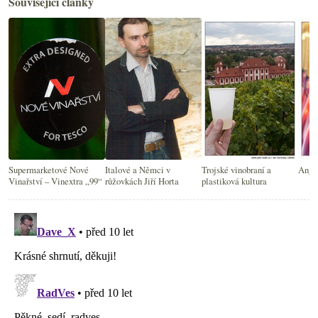
Související články
Supermarketové Nové
Italové a Němci v
Trojské vinobraní a
Angli
Vinařství – Vinextra „99“
růžovkách Jiří Horta
plastiková kultura