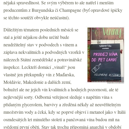
nějaká spravedlnost. Se svým výběrem to ale natřel i menším
producentům z Burgundska či Champagne (byť opravdové špičky
se těchto soutěží obvykle neúčastní).
Důležitým tématem posledních měsíců se
stal a ještě nějakou dobu určitě bude
neudržitelný stav v podvodech s vínem a
záplava nekvalitních a podvodných vzorků v
nálezech Státní zemědělské a potravinářské
inspekce. Leckteří domácí „vinaři“ jsou
vlastně jen překupníky vín z Maďarska,
Moldávie, Makedonie a dalších zemí,
bohužel ale ne jejich vín kvalitních a hodných pozornosti, ale té
nejlevnější sorty. Odborná veřejnost sleduje s napětím vína s
přidaným glycerolem, barvivy a zředěná někdy až neuvěřitelným
množstvím vody a čeká, kdy se poprvé objeví i metanol jako v Itálii
osmdesátých let minulého století a pančovaná vína budou mít na
svědomí první oběti. Stav tak trochu připomíná anarchii v období