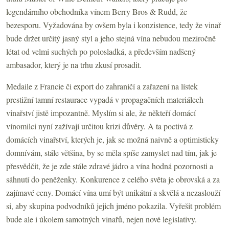
legendárního obchodníka vínem Berry Bros & Rudd, že
bezesporu. Vyžadována by ovšem byla i konzistence, tedy že vinař
bude držet určitý jasný styl a jeho stejná vína nebudou meziročně
létat od velmi suchých po polosladká, a především nadšený
ambasador, který je na trhu zkusí prosadit.
Medaile z Francie či export do zahraničí a zařazení na lístek
prestižní tamní restaurace vypadá v propagačních materiálech
vinařství jistě impozantně. Myslím si ale, že někteří domácí
vínomilci nyní zažívají určitou krizi důvěry. A ta poctivá z
domácích vinařství, kterých je, jak se možná naivně a optimisticky
domnívám, stále většina, by se měla spíše zamyslet nad tím, jak je
přesvědčit, že je zde stále zdravé jádro a vína hodná pozornosti a
sáhnutí do peněženky. Konkurence z celého světa je obrovská a za
zajímavé ceny. Domácí vína umí být unikátní a skvělá a nezaslouží
si, aby skupina podvodníků jejich jméno pokazila. Vyřešit problém
bude ale i úkolem samotných vinařů, nejen nové legislativy.