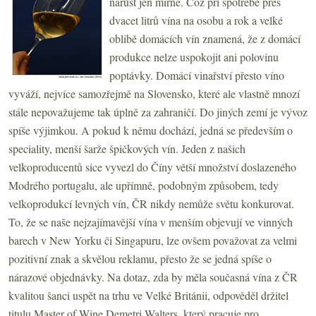
narůst jen mírně. Což při spotřebě přes
dvacet litrů vína na osobu a rok a velké
oblibě domácích vín znamená, že z domácí
produkce nelze uspokojit ani polovinu
poptávky. Domácí vinařství přesto víno
vyváží, nejvíce samozřejmě na Slovensko, které ale vlastně mnozí
stále nepovažujeme tak úplně za zahraničí. Do jiných zemí je vývoz
spíše výjimkou. A pokud k němu dochází, jedná se především o
speciality, menší šarže špičkových vín. Jeden z našich
velkoproducentů sice vyvezl do Číny větší množství doslazeného
Modrého portugalu, ale upřímně, podobným způsobem, tedy
velkoprodukcí levných vín, ČR nikdy nemůže světu konkurovat.
To, že se naše nejzajímavější vína v menším objevují ve vinných
barech v New Yorku či Singapuru, lze ovšem považovat za velmi
pozitivní znak a skvělou reklamu, přesto že se jedná spíše o
nárazové objednávky. Na dotaz, zda by měla současná vína z ČR
kvalitou šanci uspět na trhu ve Velké Británii, odpověděl držitel
titulu Master of Wine Demetri Walters, který pracuje pro