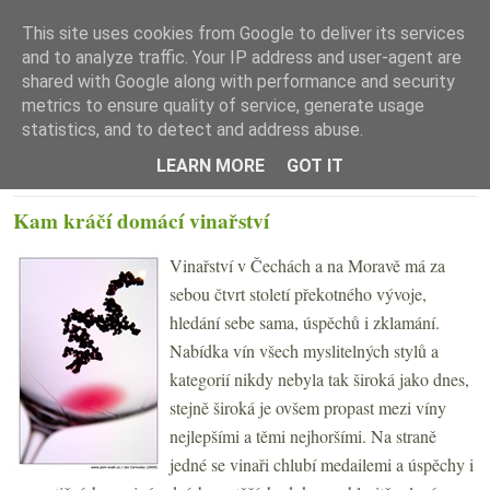
This site uses cookies from Google to deliver its services
and to analyze traffic. Your IP address and user-agent are
shared with Google along with performance and security
metrics to ensure quality of service, generate usage
statistics, and to detect and address abuse.
☰ Menu
LEARN MORE
GOT IT
STŘEDA 6. LEDNA 2016
Kam kráčí domácí vinařství
Vinařství v Čechách a na Moravě má za
sebou čtvrt století překotného vývoje,
hledání sebe sama, úspěchů i zklamání.
Nabídka vín všech myslitelných stylů a
kategorií nikdy nebyla tak široká jako dnes,
stejně široká je ovšem propast mezi víny
nejlepšími a těmi nejhoršími. Na straně
jedné se vinaři chlubí medailemi a úspěchy i