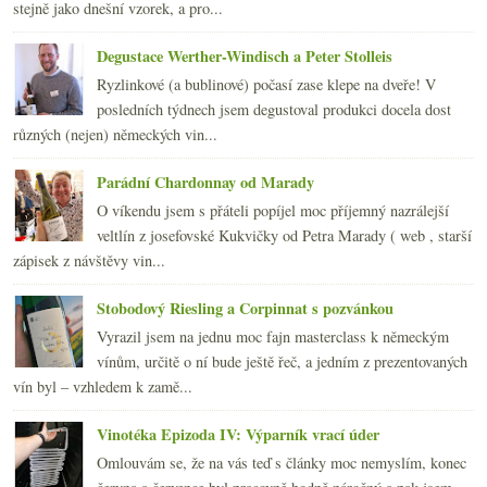
2012
(254)
►
stejně jako dnešní vzorek, a pro...
2011
(252)
►
2010
(249)
Degustace Werther-Windisch a Peter Stolleis
►
2009
(249)
►
Ryzlinkové (a bublinové) počasí zase klepe na dveře! V
2008
(270)
►
posledních týdnech jsem degustoval produkci docela dost
2007
(108)
►
různých (nejen) německých vin...
Parádní Chardonnay od Marady
O víkendu jsem s přáteli popíjel moc příjemný nazrálejší
veltlín z josefovské Kukvičky od Petra Marady ( web , starší
zápisek z návštěvy vin...
Stobodový Riesling a Corpinnat s pozvánkou
Vyrazil jsem na jednu moc fajn masterclass k německým
vínům, určitě o ní bude ještě řeč, a jedním z prezentovaných
vín byl – vzhledem k zamě...
Vinotéka Epizoda IV: Výparník vrací úder
Omlouvám se, že na vás teď s články moc nemyslím, konec