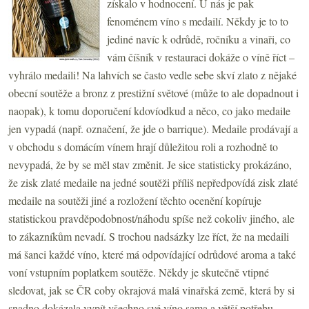
získalo v hodnocení. U nás je pak
fenoménem víno s medailí. Někdy je to to
jediné navíc k odrůdě, ročníku a vinaři, co
vám číšník v restauraci dokáže o víně říct –
vyhrálo medaili! Na lahvích se často vedle sebe skví zlato z nějaké
obecní soutěže a bronz z prestižní světové (může to ale dopadnout i
naopak), k tomu doporučení kdovíodkud a něco, co jako medaile
jen vypadá (např. označení, že jde o barrique). Medaile prodávají a
v obchodu s domácím vínem hrají důležitou roli a rozhodně to
nevypadá, že by se měl stav změnit. Je sice statisticky prokázáno,
že zisk zlaté medaile na jedné soutěži příliš nepředpovídá zisk zlaté
medaile na soutěži jiné a rozložení těchto ocenění kopíruje
statistickou pravděpodobnost/náhodu spíše než cokoliv jiného, ale
to zákazníkům nevadí. S trochou nadsázky lze říct, že na medaili
má šanci každé víno, které má odpovídající odrůdové aroma a také
voní vstupním poplatkem soutěže. Někdy je skutečně vtipné
sledovat, jak se ČR coby okrajová malá vinařská země, která by si
snadno dokázala vypít všechno své víno sama a větší potřebu