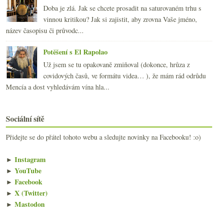
Doba je zlá. Jak se chcete prosadit na saturovaném trhu s
vinnou kritikou? Jak si zajistit, aby zrovna Vaše jméno,
název časopisu či průvodc...
Potěšení s El Rapolao
Už jsem se tu opakovaně zmiňoval (dokonce, hrůza z
covidových časů, ve formátu videa… ), že mám rád odrůdu
Mencía a dost vyhledávám vína hla...
Sociální sítě
Přidejte se do přátel tohoto webu a sledujte novinky na Facebooku! :o)
►
Instagram
►
YouTube
►
Facebook
►
X (Twitter)
►
Mastodon