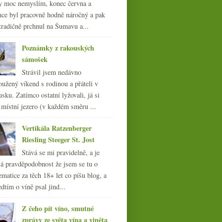
y moc nemyslím, konec června a
nce byl pracovně hodně náročný a pak
tradičně prchnul na Šumavu a...
Poznámky z rakouských
sámošek
Strávil jsem nedávno
oužený víkend s rodinou a přáteli v
sku. Zatímco ostatní lyžovali, já si
 místní jezero (v každém směru ...
Vertikála Ratzenberger
Riesling Steeger St. Jost
Stává se mi pravidelně, a je
á pravděpodobnost že jsem se tu o
ematice za těch 18+ let co píšu blog, a
dtím o víně psal jind...
Z čeho pít víno, smutné
zprávy ze světa vína a viněta