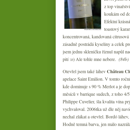
z top vinařstv
koukám od d
Efektní krásn
toastový karam
koncentrovaná, kandovaná citrusová 
zásadně postrádá kyseliny a celek p
jsem jednu skleničku říznul napůl n
pití :o) Ale tohle mne nebere.
(84b)
Château
Cl
Otevřel jsem také láhev
apelace Saint Emilion. V tomto ročn
kde dominuje s 90 % Merlot a je do
měsíců v barrique sudech, z toho 4/
Philippe Cuvelier, šla kvalita vína p
vychvaloval. 2006tka už dle něj navíc
nechal zlákat a otevřel. Bordó láhev,
Hodně temná barva, jen málo nazrálá,