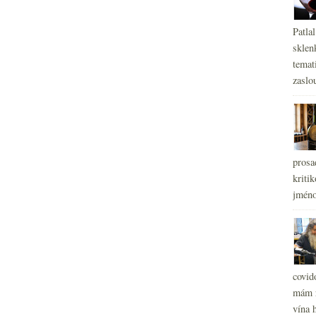
Patla
sklen
temati
zaslou
prosa
kritik
jméno
covid
mám r
vína h