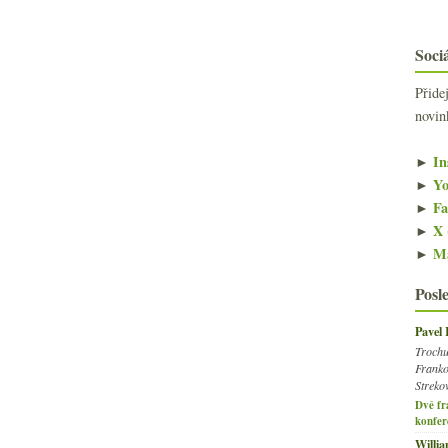
Sociá
Přide
novin
►
In
►
Yo
►
Fa
►
X 
►
Ma
Posl
Pavel
Trochu
Franko
Streko
Dvě fr
konfer
Willi