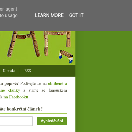
ser-agent
ate usage
LEARN MORE
GOT IT
Kontakt
RSS
tu poprvé?
oblíbené a
Podívejte se na
ané články
a staňte se fanouškem
na Facebooku
ek
.
áte konkrétní článek?