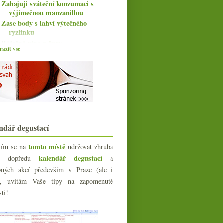
Zahajuji sváteční konzumaci s
výjimečnou manzanillou
Zase body s lahví výtečného
ryzlinku
Báječná vína z Jury
azit vše
PF 2016 & co budete pít o svátcích?
Valdespino Manzanilla Deliciosa
Fajn bio Pecorino a postarší domácí
P-Ch směska
Cava, ceny, body, ploty a zničené
padělky
Předvánoční pijatyka a vinná
všehochuť
ndář degustací
Lisa Bunn a nejen bezva ryzlinky
Třikrát ze světa velkých šumivých
tomto místě
sím se na
udržovat zhruba
vín
kalendář degustací
íc dopředu
a
Chardonnay z Jury a Burgundska
bných akcí především v Praze (ale i
Výborná ochutnávka Châteauneuf-
e), uvítám Vaše tipy na zapomenuté
du-Pape
sti!
Pár tipů na dárky pro vínomilce
Možná živě z Label Grand
Karakterre