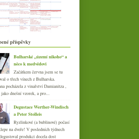
Šumivé sommeliérské plky a
sponzoring blogu
Červená od Voillota a bílá Fontaine-
Gagnard
Churchill rozhazovačný, ceny vína a
diplomatická r...
listopadu
(20)
►
bené příspěvky
října
(20)
►
září
(21)
►
Bulharské „území nikoho“ a
srpna
(21)
►
něco k medvědovi
Komiksové Bordeaux
července
A.K.A
(23)
►
Začátkem června jsem se tu
června
(22)
►
val o třech vínech z Bulharska.
května
(19)
►
na pocházela z vinařství Damianitza ,
dubna
(21)
►
ě jako dnešní vzorek, a pro...
března
(22)
►
února
(20)
Degustace Werther-Windisch
►
ledna
(21)
a Peter Stolleis
►
014
Ryzlinkové (a bublinové) počasí
(254)
klepe na dveře! V posledních týdnech
013
(249)
degustoval produkci docela dost
012
(254)