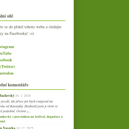
lní sítě
jte se do přátel tohoto webu a sledujte
ky na Facebooku! :o)
stagram
uTube
cebook
(Twitter)
stodon
ední komentáře
 Raclavský
26. 1. 2026
 pozdě, ale přece jen bych reagoval na
vku od Kasnyiků. Hodnotil jsem ji vloni ve
vě podobně. Ovšem z…
ankovky s pozvánkou na festival, degustace a
enci
am Vaverka
10. 12. 2025