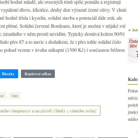
sobí hodně mladě, ale ovocných tónů spíše pomálu a registruji
vypálené dřevo, lékořice, druhý den výrazně černé olivy. V chuti
ě hodně třísla i kyselin, solidní stavba a potenciál dále zrát, ale
ost přímé. Solidní červené Bordeaux, které je možná v nějaké své
▼ Zobr
Nic zásadního v něm prostě nevidím. Typicky dostává kolem 90/91
alo přes 87 a to navíc s dodatkem, že i přes tohle solidní číslo
 ne pokud vezmu v úvahu nákupní (1300 Kč) i současnou běžnou
Bluesky
Kopírovat odkaz
Kale
Poku
,
nze
víno
měs
podo
ného vínopsavce a nezávislé články z vinného světa!
jind
událo