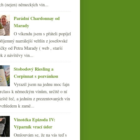
ch (nejen) německých vin...
011
(252)
010
(249)
Parádní Chardonnay od
009
(249)
Marady
008
(270)
O víkendu jsem s přáteli popíjel
007
(108)
říjemný nazrálejší veltlín z josefovské
čky od Petra Marady ( web , starší
ek z návštěvy vin...
Stobodový Riesling a
Corpinnat s pozvánkou
Vyrazil jsem na jednu moc fajn
rclass k německým vínům, určitě o ní
ještě řeč, a jedním z prezentovaných vín
 vzhledem k zamě...
Vinotéka Epizoda IV:
Výparník vrací úder
Omlouvám se, že na vás teď s