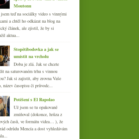
Moutonu
l jsem teď na sociálky video s vinnými
kami a chtěl ho odkázat na blog na
cký článek, ale zjistil, že by si
žil aktua...
Stopětibodovka a jak se
umístit na vrcholu
Doba je zlá. Jak se chcete
dit na saturovaném trhu s vinnou
ou? Jak si zajistit, aby zrovna Vaše
, název časopisu či průvodc...
Potěšení s El Rapolao
Už jsem se tu opakovaně
zmiňoval (dokonce, hrůza z
ových časů, ve formátu videa… ), že
ád odrůdu Mencía a dost vyhledávám
la...