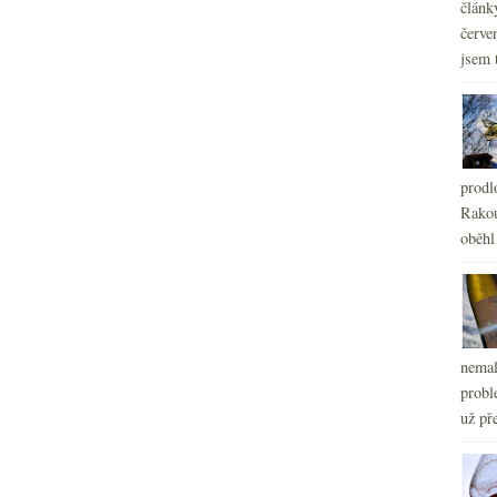
článk
červe
jsem 
prodl
Rakou
oběhl
nemal
probl
už pře