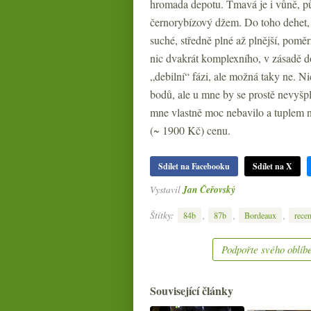
hromada depotu. Tmavá je i vůně, pů
černorybízový džem. Do toho dehet, 
suché, středně plné až plnější, poměrn
nic dvakrát komplexního, v zásadě d
„debilní“ fázi, ale možná taky ne. 
bodů, ale u mne by se prostě nevyšplh
mne vlastně moc nebavilo a tuplem
(~ 1900 Kč) cenu.
Sdílet na Facebooku
Sdílet na X
Vystavil
Jan Čeřovský
Štítky:
,
,
,
84b
87b
Bordeaux
rece
Podpořte svého oblíbe
Související články