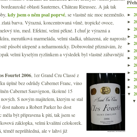
Přeh
í bordeauxské oblasti Sauternes, Château Rieussec. A jak tak
kdy jsem o něm psal poprvé
2
oby,
, se vlastně nic moc nezměnilo.
►
2
á zlatá barva. Výrazná, koncentrovaná vůně, tropické ovoce,
►
2
►
elový tón, med. Efektní, velmi pěkné. I chuť je výrazná a
2
►
kůra, meruňková marmeláda, velmi sladká, uhlazená, ale naprosto
2
►
rostě působí ulepeně a neharmonicky. Dobrovolně přiznávám, že
2
►
aopak velmi kyselým ryzlinkem a výsledek byl vlastně zábavnější
2
►
2
►
2
►
os Fourtet 2006
, 1er Grand Cru Classé z
2
►
íku úplně bez odrůdy Cabernet Franc, víno
2
►
plněn Cabernet Sauvignon, školené 15
2
▼
5 nových. S novým majitelem, kterým se stal
rý dost nahoru a Robert Parker ho dost
 měla být připravena k pití, tak jsem se
 kovová záklopka, velmi kvalitní celokorek.
 téměř neprůhledná, ale v lahvi již