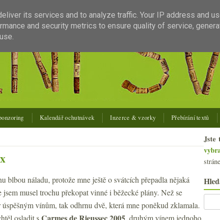
liver its services and to analyze traffic. Your IP address and u
rmance and security metrics to ensure quality of service, gener
use.
ponzoring
Kalendář ochutnávek
Inzerce & vzorky
Přebírání textů
Jste 
vybr
ux
strán
u blbou náladu, protože mne ještě o svátcích přepadla nějaká
Hled
e jsem musel trochu překopat vinné i běžecké plány. Než se
 úspěšným vínům, tak odhrnu dvě, která mne poněkud zklamala.
Carmes de Rieussec 2005
chtěl osladit s
, druhým vínem jednoho