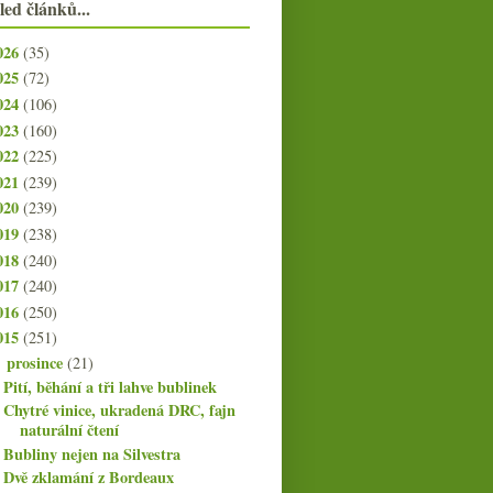
led článků...
026
(35)
025
(72)
024
(106)
023
(160)
022
(225)
021
(239)
020
(239)
019
(238)
018
(240)
017
(240)
016
(250)
015
(251)
prosince
(21)
▼
Pití, běhání a tři lahve bublinek
Chytré vinice, ukradená DRC, fajn
naturální čtení
Bubliny nejen na Silvestra
Dvě zklamání z Bordeaux