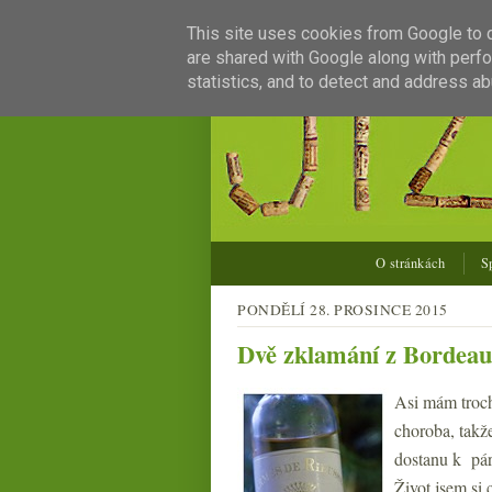
This site uses cookies from Google to de
are shared with Google along with perfo
statistics, and to detect and address ab
O stránkách
S
PONDĚLÍ 28. PROSINCE 2015
Dvě zklamání z Bordea
Asi mám troch
choroba, takž
dostanu k pár
Život jsem si 