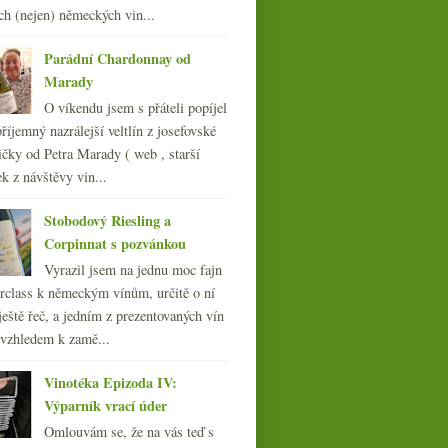
ch (nejen) německých vin...
011
(252)
010
(249)
Parádní Chardonnay od
009
(249)
Marady
008
(270)
O víkendu jsem s přáteli popíjel
007
(108)
říjemný nazrálejší veltlín z josefovské
čky od Petra Marady ( web , starší
ek z návštěvy vin...
Stobodový Riesling a
Corpinnat s pozvánkou
Vyrazil jsem na jednu moc fajn
rclass k německým vínům, určitě o ní
ještě řeč, a jedním z prezentovaných vín
 vzhledem k zamě...
Vinotéka Epizoda IV:
Výparník vrací úder
Omlouvám se, že na vás teď s