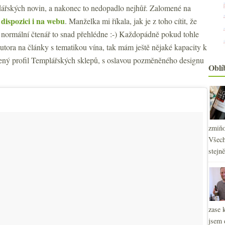
ářských novin, a nakonec to nedopadlo nejhůř. Zalomené na
 dispozici i na webu
. Manželka mi říkala, jak je z toho cítit, že
normální čtenář to snad přehlédne :-) Každopádně pokud tohle
autora na články s tematikou vína, tak mám ještě nějaké kapacity k
dšený profil Templářských sklepů, s oslavou pozměněného designu
Oblí
zmiňo
Všech
stejn
2
►
zase 
2
►
jsem 
2
►