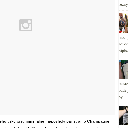
různý
2
►
2
►
2
►
2
►
2
►
moc p
Kukvi
zápis
maste
bude 
byl –
ho tisku píšu minimálně, naposledy pár stran o Champagne