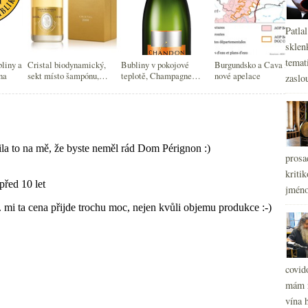
Patla
sklen
temati
bliny a
Cristal biodynamický,
Bubliny v pokojové
Burgundsko a Cava mají
na
sekt místo šampónu,
teplotě, Champagne
nové apelace
zaslou
emoji, nízká ramena
udržitelné, Rioja 2018
dobrá a nejvíce rosé v ČR
prosa
kritik
jméno
covid
mám r
vína h