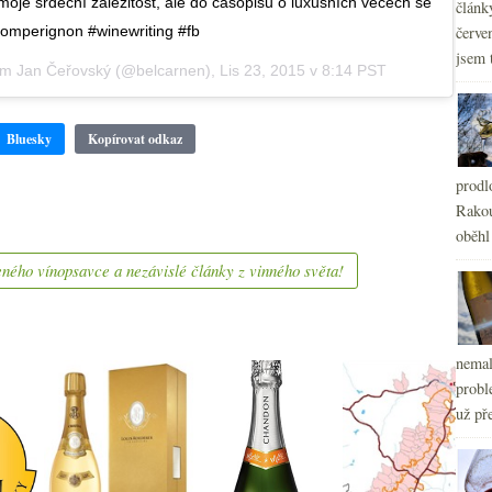
je srdeční záležitost, ale do časopisu o luxusních věcech se
článk
domperignon #winewriting #fb
červe
jsem 
lem Jan Čeřovský (@belcarnen),
Lis 23, 2015 v 8:14 PST
Bluesky
Kopírovat odkaz
prodl
Rakou
oběhl
ného vínopsavce a nezávislé články z vinného světa!
nemal
probl
už pře