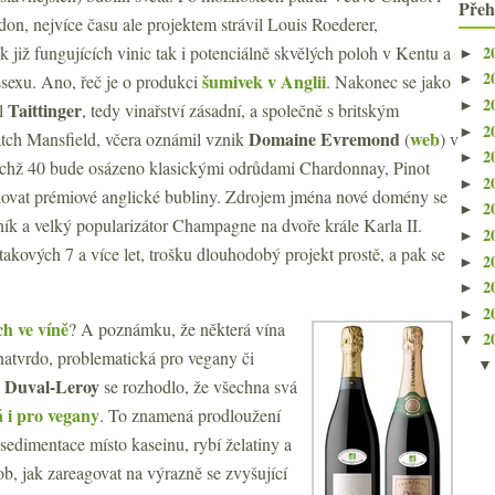
Přeh
n, nejvíce času ale projektem strávil Louis Roederer,
2
 již fungujících vinic tak i potenciálně skvělých poloh v Kentu a
►
2
šumivek v Anglii
sexu. Ano, řeč je o produkci
. Nakonec se jako
►
2
►
Taittinger
al
, tedy vinařství zásadní, a společně s britským
2
►
Domaine Evremond
web
ch Mansfield, včera oznámil vznik
(
) v
2
►
ichž 40 bude osázeno klasickými odrůdami Chardonnay, Pinot
2
►
ukovat prémiové anglické bubliny. Zdrojem jména nové domény se
2
►
ník a velký popularizátor Champagne na dvoře krále Karla II.
2
►
takových 7 a více let, trošku dlouhodobý projekt prostě, a pak se
2
►
2
►
2
►
ch ve víně
? A poznámku, že některá vína
2
▼
natvrdo, problematická pro vegany či
Duval-Leroy
se rozhodlo, že všechna svá
 i pro vegany
. To znamená prodloužení
 sedimentace místo kaseinu, rybí želatiny a
ob, jak zareagovat na výrazně se zvyšující