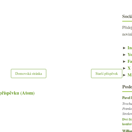
Sociá
Přide
novin
►
In
►
Yo
►
Fa
►
X 
Domovská stránka
Starší příspěvek
►
Ma
Posl
příspěvku (Atom)
Pavel
Trochu
Franko
Streko
Dvě fr
konfer
Willi