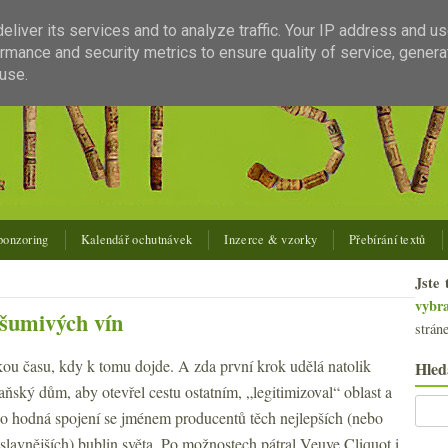
liver its services and to analyze traffic. Your IP address and u
rmance and security metrics to ensure quality of service, gener
use.
ponzoring
Kalendář ochutnávek
Inzerce & vzorky
Přebírání textů
Jste 
vybr
 šumivých vín
strán
kou času, kdy k tomu dojde. A zda první krok udělá natolik
Hled
ňský dům, aby otevřel cestu ostatním, „legitimizoval“ oblast a
ko hodná spojení se jménem producentů těch nejlepších (nebo
slavnějších) bublin světa. Po možnostech pátral Veuve Cliquot i