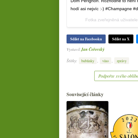
Dom Pérignon. Rozhodně to není mo
hodí asi nejvíc :-) #Champagne #
Fotka zveřejněná uživate
Sdílet na Facebooku
Sdílet na X
Vystavil
Jan Čeřovský
Štítky:
,
,
bublinky
víno
zprávy
Podpořte svého oblíbe
Související články