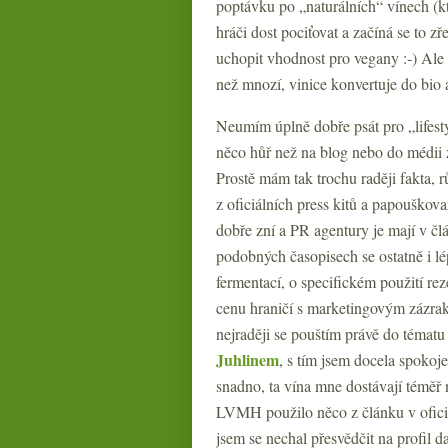
poptávku po „naturálních“ vínech (kt
hráči dost pociťovat a začíná se to z
uchopit vhodnost pro vegany :-) Ale
než mnozí, vinice konvertuje do bio a 
Neumím úplně dobře psát pro „lifestyl
něco hůř než na blog nebo do médii z
Prostě mám tak trochu raději fakta, 
z oficiálních press kitů a papouškova
dobře zní a PR agentury je mají v člá
podobných časopisech se ostatně i l
fermentací, o specifickém použití re
cenu hraničí s marketingovým zázrak
nejraději se pouštím právě do tématu
Juhlinem
, s tím jsem docela spoko
snadno, ta vína mne dostávají téměř 
LVMH použilo něco z článku v oficiá
jsem se nechal přesvědčit na profil