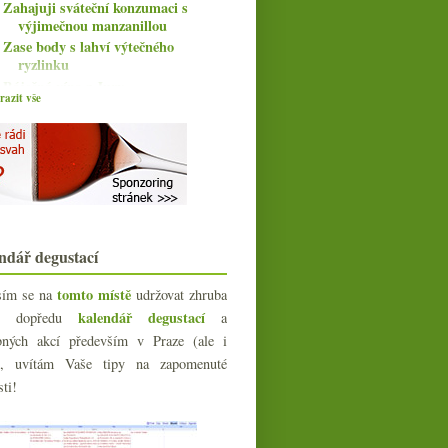
Zahajuji sváteční konzumaci s
výjimečnou manzanillou
Zase body s lahví výtečného
ryzlinku
Báječná vína z Jury
azit vše
PF 2016 & co budete pít o svátcích?
Valdespino Manzanilla Deliciosa
Fajn bio Pecorino a postarší domácí
P-Ch směska
Cava, ceny, body, ploty a zničené
padělky
Předvánoční pijatyka a vinná
všehochuť
ndář degustací
Lisa Bunn a nejen bezva ryzlinky
Třikrát ze světa velkých šumivých
tomto místě
sím se na
udržovat zhruba
vín
kalendář degustací
íc dopředu
a
Chardonnay z Jury a Burgundska
bných akcí především v Praze (ale i
Výborná ochutnávka Châteauneuf-
e), uvítám Vaše tipy na zapomenuté
du-Pape
sti!
Pár tipů na dárky pro vínomilce
Možná živě z Label Grand
Karakterre