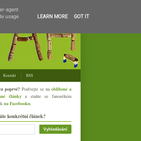
ser-agent
ate usage
LEARN MORE
GOT IT
Kontakt
RSS
tu poprvé?
oblíbené a
Podívejte se na
ané články
a staňte se fanouškem
na Facebooku
ek
.
áte konkrétní článek?