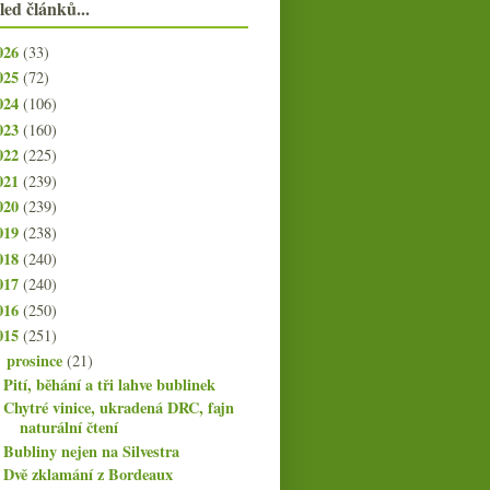
led článků...
026
(33)
025
(72)
024
(106)
023
(160)
022
(225)
021
(239)
020
(239)
019
(238)
018
(240)
017
(240)
016
(250)
015
(251)
prosince
(21)
▼
Pití, běhání a tři lahve bublinek
Chytré vinice, ukradená DRC, fajn
naturální čtení
Bubliny nejen na Silvestra
Dvě zklamání z Bordeaux