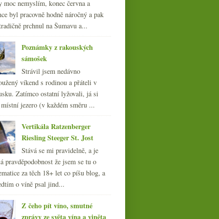
y moc nemyslím, konec června a
nce byl pracovně hodně náročný a pak
tradičně prchnul na Šumavu a...
Poznámky z rakouských
sámošek
Strávil jsem nedávno
oužený víkend s rodinou a přáteli v
sku. Zatímco ostatní lyžovali, já si
 místní jezero (v každém směru ...
Vertikála Ratzenberger
Riesling Steeger St. Jost
Stává se mi pravidelně, a je
á pravděpodobnost že jsem se tu o
ematice za těch 18+ let co píšu blog, a
dtím o víně psal jind...
Z čeho pít víno, smutné
zprávy ze světa vína a viněta