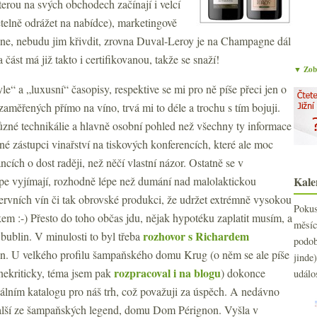
erou na svých obchodech začínají i velcí
řetelně odrážet na nabídce), marketingově
 ne, nebudu jim křivdit, zrovna Duval-Leroy je na Champagne dál
část má již takto i certifikovanou, takže se snaží!
▼ Zobr
e“ a „luxusní“ časopisy, respektive se mi pro ně píše přeci jen o
aměřených přímo na víno, trvá mi to déle a trochu s tím bojuji.
různé technikálie a hlavně osobní pohled než všechny ty informace
né zástupci vinařství na tiskových konferencích, které ale moc
ncích o dost raději, než něčí vlastní názor. Ostatně se v
épe vyjímají, rozhodně lépe než dumání nad malolaktickou
Kale
zervních vín či tak obrovské produkci, že udržet extrémně vysokou
Poku
em :-) Přesto do toho občas jdu, nějak hypotéku zaplatit musím, a
měs
rozhovor s Richardem
 bublin. V minulosti to byl třeba
podo
jen. U velkého profilu šampaňského domu Krug (o něm se ale píše
jind
rozpracoval i na blogu
nekriticky, téma jsem pak
) dokonce
událo
lním katalogu pro náš trh, což považuji za úspěch. A nedávno
 další ze šampaňských legend, domu Dom Pérignon. Vyšla v