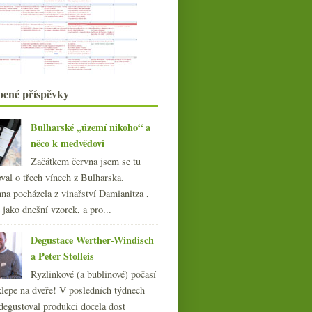
Šumivé sommeliérské plky a
sponzoring blogu
Červená od Voillota a bílá Fontaine-
Gagnard
Churchill rozhazovačný, ceny vína a
diplomatická r...
listopadu
(20)
►
bené příspěvky
října
(20)
►
září
(21)
►
Bulharské „území nikoho“ a
srpna
(21)
►
něco k medvědovi
července
(23)
►
Začátkem června jsem se tu
června
(22)
►
val o třech vínech z Bulharska.
května
(19)
►
na pocházela z vinařství Damianitza ,
dubna
(21)
►
ě jako dnešní vzorek, a pro...
března
(22)
►
února
(20)
Degustace Werther-Windisch
►
ledna
(21)
a Peter Stolleis
►
014
Ryzlinkové (a bublinové) počasí
(254)
klepe na dveře! V posledních týdnech
013
(249)
degustoval produkci docela dost
012
(254)