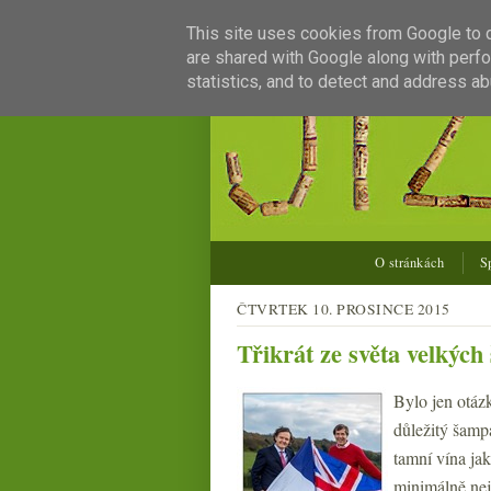
This site uses cookies from Google to de
are shared with Google along with perfo
statistics, and to detect and address ab
O stránkách
S
ČTVRTEK 10. PROSINCE 2015
Třikrát ze světa velkých
Bylo jen otáz
důležitý šampa
tamní vína ja
minimálně nej