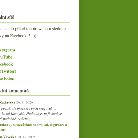
lní sítě
jte se do přátel tohoto webu a sledujte
ky na Facebooku! :o)
stagram
uTube
cebook
(Twitter)
stodon
ední komentáře
 Raclavský
26. 1. 2026
 pozdě, ale přece jen bych reagoval na
vku od Kasnyiků. Hodnotil jsem ji vloni ve
vě podobně. Ovšem z…
ankovky s pozvánkou na festival, degustace a
enci
am Vaverka
10. 12. 2025