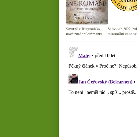
Smutně z Burgundska,
Salon vín 2022, bu
nové značení crémantu a
minimální cena ví
nejlepší sommeliéři světa