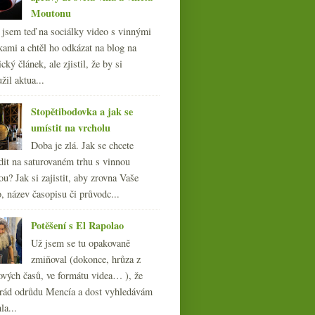
Moutonu
l jsem teď na sociálky video s vinnými
kami a chtěl ho odkázat na blog na
cký článek, ale zjistil, že by si
Anglické víno na vzestupu
žil aktua...
Stopětibodovka a jak se
umístit na vrcholu
Doba je zlá. Jak se chcete
dit na saturovaném trhu s vinnou
ou? Jak si zajistit, aby zrovna Vaše
, název časopisu či průvodc...
Potěšení s El Rapolao
Už jsem se tu opakovaně
zmiňoval (dokonce, hrůza z
ových časů, ve formátu videa… ), že
ád odrůdu Mencía a dost vyhledávám
la...