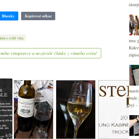
různý
2
►
2
►
Bluesky
Kopírovat odkaz
2
►
2
►
2
►
ení o světě vína
moc p
Kukvi
ného vínopsavce a nezávislé články z vinného světa!
zápis
maste
bude 
byl –