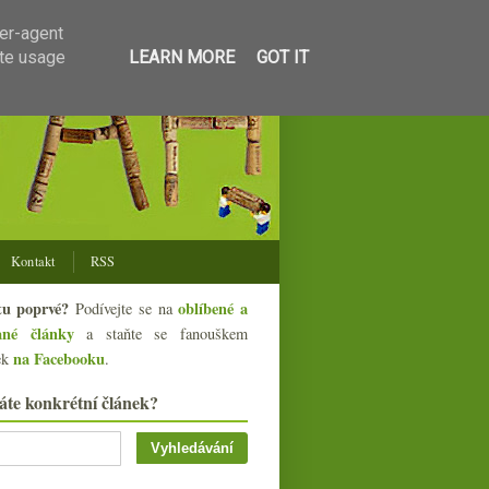
ser-agent
ate usage
LEARN MORE
GOT IT
Kontakt
RSS
tu poprvé?
oblíbené a
Podívejte se na
ané články
a staňte se fanouškem
na Facebooku
ek
.
áte konkrétní článek?