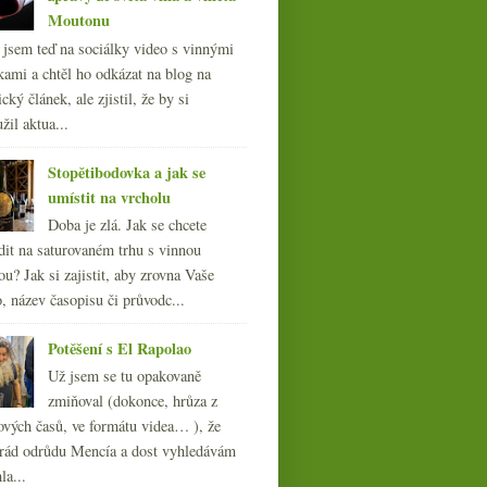
Moutonu
l jsem teď na sociálky video s vinnými
kami a chtěl ho odkázat na blog na
cký článek, ale zjistil, že by si
žil aktua...
Stopětibodovka a jak se
umístit na vrcholu
Doba je zlá. Jak se chcete
dit na saturovaném trhu s vinnou
ou? Jak si zajistit, aby zrovna Vaše
, název časopisu či průvodc...
Potěšení s El Rapolao
Už jsem se tu opakovaně
zmiňoval (dokonce, hrůza z
ových časů, ve formátu videa… ), že
ád odrůdu Mencía a dost vyhledávám
la...