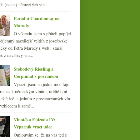
ch (nejen) německých vin...
011
(252)
010
(249)
Parádní Chardonnay od
009
(249)
Marady
008
(270)
O víkendu jsem s přáteli popíjel
007
(108)
říjemný nazrálejší veltlín z josefovské
čky od Petra Marady ( web , starší
ek z návštěvy vin...
Stobodový Riesling a
Corpinnat s pozvánkou
Vyrazil jsem na jednu moc fajn
rclass k německým vínům, určitě o ní
ještě řeč, a jedním z prezentovaných vín
 vzhledem k zamě...
Vinotéka Epizoda IV:
Výparník vrací úder
Omlouvám se, že na vás teď s