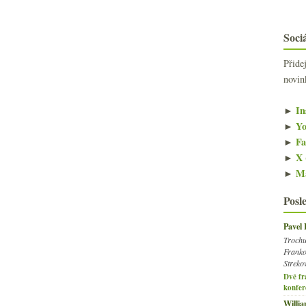
Sociá
Přide
novin
►
In
►
Yo
►
Fa
►
X 
►
Ma
Posl
Pavel
Trochu
Franko
Streko
Dvě fr
konfer
Willi