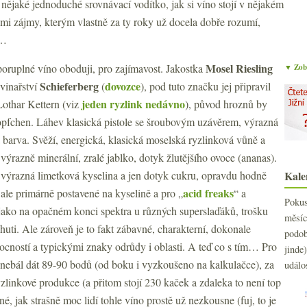
, nějaké jednoduché srovnávací vodítko, jak si víno stojí v nějakém
i zájmy, kterým vlastně za ty roky už docela dobře rozumí,
c…
Mosel Riesling
poruplné víno oboduji, pro zajímavost. Jakostka
▼ Zobr
Schieferberg
dovozce
 vinařství
(
), pod tuto značku jej připravil
jeden ryzlink nedávno
Lothar Kettern (viz
), původ hroznů by
ropfchen. Láhev klasická pistole se šroubovým uzávěrem, výrazná
tá barva. Svěží, energická, klasická moselská ryzlinková vůně a
výrazně minerální, zralé jablko, dotyk žlutějšího ovoce (ananas).
 výrazná limetková kyselina a jen dotyk cukru, opravdu hodně
Kale
acid freaks
 ale primárně postavené na kyselině a pro „
“ a
Poku
jako na opačném konci spektra u různých superslaďáků, trošku
měs
chuti. Ale zároveň je to fakt zábavné, charakterní, dokonale
podo
ovocností a typickými znaky odrůdy i oblasti. A teď co s tím… Pro
jind
t nebál dát 89-90 bodů (od boku i vyzkoušeno na kalkulačce), za
událo
zlinkové produkce (a přitom stojí 230 kaček a zdaleka to není top
né, jak strašně moc lidí tohle víno prostě už nezkousne (fuj, to je