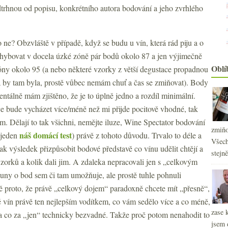
dtrhnou od popisu, konkrétního autora bodování a jeho zvrhlého
ne? Obzvláště v případě, když se budu u vín, která rád piju a o
 pohybovat v docela úzké zóně pár bodů okolo 87 a jen výjimečně
Oblí
óny okolo 95 (a nebo některé vzorky z větší degustace propadnou
rá by tam byla, prostě vůbec nemám chuť a čas se zmiňovat). Body
tálně mám zjištěno, že je to úplně jedno a rozdíl minimální.
ce bude vycházet více/méně než mi přijde pocitově vhodné, tak
m. Dělají to tak všichni, nemějte iluze, Wine Spectator bodování
zmiňo
náš domácí test
 jeden
) právě z tohoto důvodu. Trvalo to déle a
Všech
 jak výsledek přizpůsobit bodové představě co vínu udělit chtějí a
stejn
vzorků a kolik dali jim. A zdaleka nepracovali jen s „celkovým
suny o bod sem či tam umožňuje, ale prostě tuhle pohnuli
tě proto, že právě „celkový dojem“ paradoxně chcete mít „přesně“,
2
ě vín právě ten nejlepším vodítkem, co vám sedělo více a co méně,
►
zase 
2
►
 a co za „jen“ technicky bezvadné. Takže proč potom nenahodit to
jsem 
2
►