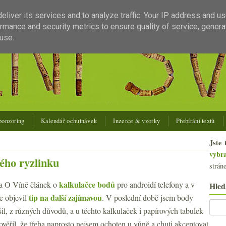
liver its services and to analyze traffic. Your IP address and u
rmance and security metrics to ensure quality of service, gener
use.
ponzoring
Kalendář ochutnávek
Inzerce & vzorky
Přebírání textů
Jste 
vybr
ného ryzlinku
strán
kalkulačce bodů
na O Víně článek o
pro androidí telefony a v
Hled
tip na další zajímavou
e objevil
. V poslední době jsem body
šil, z různých důvodů, a u těchto kalkulaček i papírových tabulek
 ověřil, že třeba naprosto nejsem ochoten u vůně a chuti akceptovat