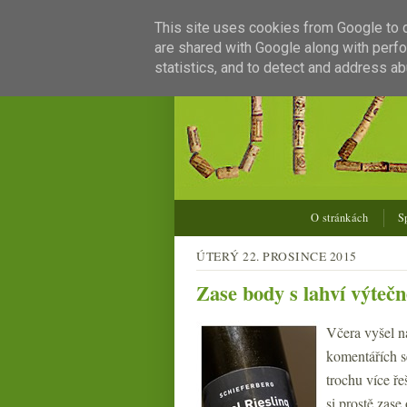
This site uses cookies from Google to de
are shared with Google along with perfo
statistics, and to detect and address ab
O stránkách
S
ÚTERÝ 22. PROSINCE 2015
Zase body s lahví výteč
Včera vyšel 
komentářích s
trochu více ře
si prostě zase