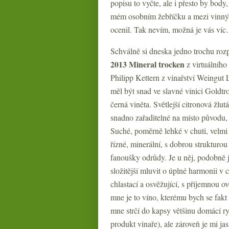
popisu to vyčte, ale i přesto by body
mém osobním žebříčku a mezi vinným
ocenil. Tak nevím, možná je vás ví
Schválně si dneska jedno trochu roz
2013 Mineral trocken
z virtuálního
Philipp Kettern z vinařství Weingut 
měl být snad ve slavné vinici Goldt
černá viněta. Světlejší citronová žlu
snadno zařaditelné na místo původu, 
Suché, poměrně lehké v chuti, velmi
řízné, minerální, s dobrou strukturou
fanoušky odrůdy. Je u něj, podobně 
složitější mluvit o úplné harmonii v 
chlastací a osvěžující, s příjemnou 
mne je to víno, kterému bych se fak
mne strčí do kapsy většinu domácí ry
produkt vinaře), ale zároveň je mi jas