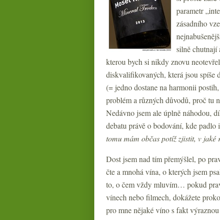
parametr „inte
zásadního vze
nejnabušenější
silně chutnaj
kterou bych si nikdy znovu neotevře
diskvalifikovaných, která jsou spíše d
(= jedno dostane na harmonii postih, 
problém a různých důvodů, proč tu n
Nedávno jsem ale úplně náhodou, dí
debatu právě o bodování, kde padlo i 
tomu mám občas potíž zjistit, v jak
Dost jsem nad tím přemýšlel, po pra
čte a mnohá vína, o kterých jsem psal
to, o čem vždy mluvím… pokud pravid
vínech nebo filmech, dokážete prok
pro mne nějaké víno s fakt výraznou k