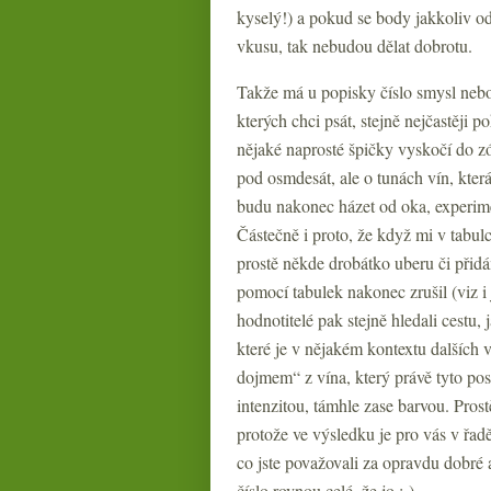
kyselý!) a pokud se body jakkoliv o
vkusu, tak nebudou dělat dobrotu.
Takže má u popisky číslo smysl nebo 
kterých chci psát, stejně nejčastěji
nějaké naprosté špičky vyskočí do z
pod osmdesát, ale o tunách vín, kte
budu nakonec házet od oka, experimen
Částečně i proto, že když mi v tabul
prostě někde drobátko uberu či přidá
pomocí tabulek nakonec zrušil (viz i
hodnotitelé pak stejně hledali cestu,
které je v nějakém kontextu dalších 
dojmem“ z vína, který právě tyto po
intenzitou, támhle zase barvou. Pros
protože ve výsledku je pro vás v řad
co jste považovali za opravdu dobré
číslo rovnou celé, že jo :-)