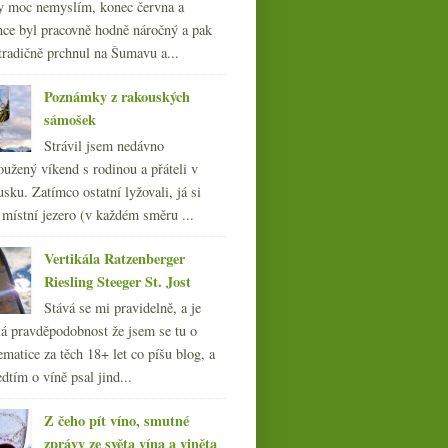
y moc nemyslím, konec června a
Datum na vinětě s lahví
nce byl pracovně hodně náročný a pak
Ruinartu
tradičně prchnul na Šumavu a...
Poznámky z rakouských
sámošek
Strávil jsem nedávno
oužený víkend s rodinou a přáteli v
sku. Zatímco ostatní lyžovali, já si
 místní jezero (v každém směru ...
Vertikála Ratzenberger
Riesling Steeger St. Jost
Stává se mi pravidelně, a je
á pravděpodobnost že jsem se tu o
ematice za těch 18+ let co píšu blog, a
dtím o víně psal jind...
Z čeho pít víno, smutné
zprávy ze světa vína a viněta