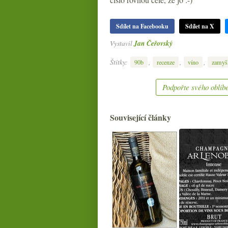
Sdílet na Facebooku
Sdílet na X
Vystavil
Jan Čeřovský
Štítky:
,
,
,
90b
recenze
víno
zamyšl
Podpořte svého oblíbe
Související články