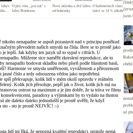
článk
 láhev
O pití vína „jen tak“ s
Nové sklenka a dvě lahve
O kabinetních vínech nad
červe
ního
lahví Bordeaux
od bohémky
lahví se 14 % alkoholu
jsem 
prodl
Rakou
oběhl
nemal
probl
už pře