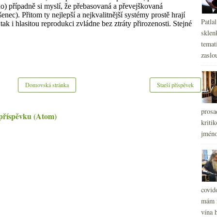
Patla
sklen
temati
zaslou
Domovská stránka
Starší příspěvek
prosa
příspěvku (Atom)
kritik
jméno
covid
mám r
vína h