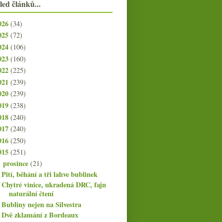
led článků...
026
(34)
025
(72)
024
(106)
023
(160)
022
(225)
021
(239)
020
(239)
019
(238)
018
(240)
017
(240)
016
(250)
015
(251)
prosince
(21)
▼
Pití, běhání a tři lahve bublinek
Chytré vinice, ukradená DRC, fajn
naturální čtení
Bubliny nejen na Silvestra
Dvě zklamání z Bordeaux