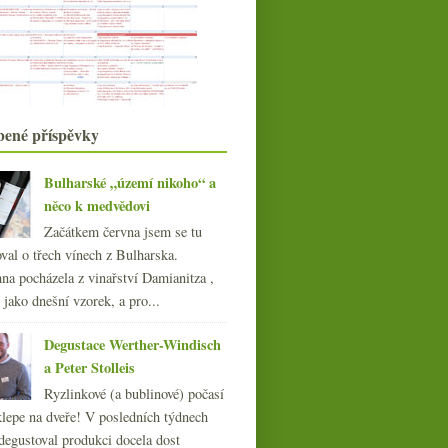
Šumivé sommeliérské plky a
sponzoring blogu
Červená od Voillota a bílá Fontaine-
Gagnard
Churchill rozhazovačný, ceny vína a
diplomatická r...
listopadu
(20)
►
bené příspěvky
října
(20)
►
září
(21)
►
Bulharské „území nikoho“ a
srpna
(21)
►
něco k medvědovi
července
(23)
►
Začátkem června jsem se tu
června
(22)
►
val o třech vínech z Bulharska.
května
(19)
►
na pocházela z vinařství Damianitza ,
dubna
(21)
►
ě jako dnešní vzorek, a pro...
března
(22)
►
února
(20)
Degustace Werther-Windisch
►
ledna
(21)
a Peter Stolleis
►
014
Ryzlinkové (a bublinové) počasí
(254)
klepe na dveře! V posledních týdnech
013
(249)
degustoval produkci docela dost
012
(254)