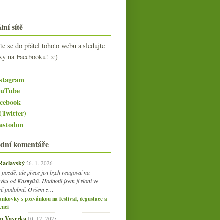
lní sítě
jte se do přátel tohoto webu a sledujte
ky na Facebooku! :o)
stagram
uTube
cebook
(Twitter)
stodon
ední komentáře
 Raclavský
26. 1. 2026
 pozdě, ale přece jen bych reagoval na
vku od Kasnyiků. Hodnotil jsem ji vloni ve
vě podobně. Ovšem z…
ankovky s pozvánkou na festival, degustace a
enci
am Vaverka
10. 12. 2025