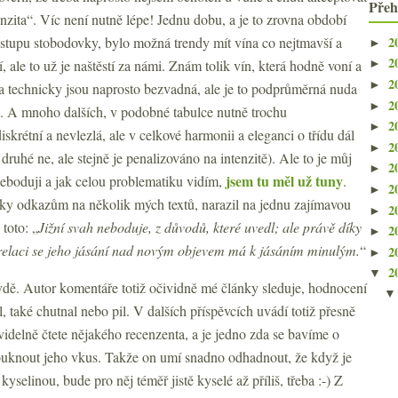
Přeh
nzita“. Víc není nutně lépe! Jednu dobu, a je to zrovna období
2
stupu stobodovky, bylo možná trendy mít vína co nejtmavší a
►
2
, ale to už je naštěstí za námi. Znám tolik vín, která hodně voní a
►
2
►
í a technicky jsou naprosto bezvadná, ale je to podprůměrná nuda
2
►
l. A mnoho dalších, v podobné tabulce nutně trochu
2
►
iskrétní a nevlezlá, ale v celkové harmonii a eleganci o třídu dál
2
►
druhé ne, ale stejně je penalizováno na intenzitě). Ale to je můj
2
►
jsem tu měl už tuny
eboduji a jak celou problematiku vidím,
.
2
►
ky odkazům na několik mých textů, narazil na jednu zajímavou
2
►
toto: „
Jižní svah neboduje, z důvodů, které uvedl; ale právě díky
2
►
é relaci se jeho jásání nad novým objevem má k jásáním minulým.
“
2
►
2
▼
vdě. Autor komentáře totiž očividně mé články sleduje, hodnocení
, také chutnal nebo pil. V dalších příspěvcích uvádí totiž přesně
elně čtete nějakého recenzenta, a je jedno zda se bavíme o
ouknout jeho vkus. Takže on umí snadno odhadnout, že když je
yselinou, bude pro něj téměř jistě kyselé až příliš, třeba :-) Z