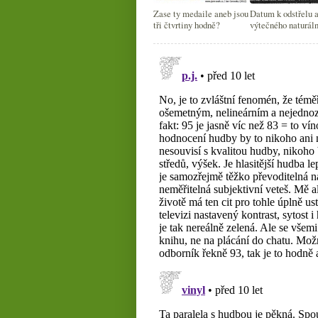
Zase ty medaile aneb jsou
Datum k odstřelu a
tři čtvrtiny hodně?
výtečného naturál
šampaňského