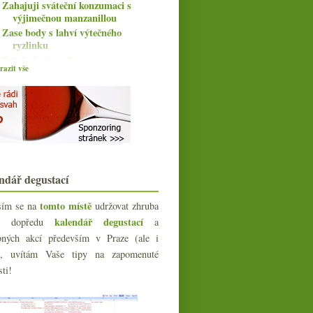
Zahajuji sváteční konzumaci s
výjimečnou manzanillou
Zase body s lahví výtečného
ryzlinku
Báječná vína z Jury
azit vše
PF 2016 & co budete pít o svátcích?
Valdespino Manzanilla Deliciosa
Fajn bio Pecorino a postarší domácí
P-Ch směska
Cava, ceny, body, ploty a zničené
padělky
Předvánoční pijatyka a vinná
všehochuť
ndář degustací
Lisa Bunn a nejen bezva ryzlinky
Třikrát ze světa velkých šumivých
tomto místě
sím se na
udržovat zhruba
vín
kalendář degustací
íc dopředu
a
Chardonnay z Jury a Burgundska
bných akcí především v Praze (ale i
Výborná ochutnávka Châteauneuf-
e), uvítám Vaše tipy na zapomenuté
du-Pape
sti!
Pár tipů na dárky pro vínomilce
Možná živě z Label Grand
Karakterre