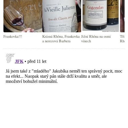
Frankovka!!!
Krásná Rhôna, Frankovka
Jižní Rhôna na osmi
Tři v
a nerezová Barbera
vínech
Rhôn