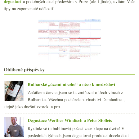
degustací
a podobných akcí především v Praze (ale i jinde), uvítám Vaše
Minervois na táboře a velmi slušné Gavi
tipy na zapomenuté události!
Stáčírna řeznická a nový zákon
Táborová červená
Letní vzpomínání s lahví báječného ryzlinku
Burgundsko a Champagne na seznamu UNESCO
Dovolená!
Crémant Pierra Richarda a časem skvělý ryzlink
Fryzelka, kočíčí bodování, bublavé Beaujolais, Veu...
Rakouské bubliny Szigeti
června
(22)
►
Oblíbené příspěvky
května
(19)
►
dubna
(21)
►
Bulharské „území nikoho“ a něco k medvědovi
března
(22)
►
Začátkem června jsem se tu zmiňoval o třech vínech z
února
(20)
►
Bulharska. Všechna pocházela z vinařství Damianitza ,
ledna
(21)
►
stejně jako dnešní vzorek, a pro...
2014
(254)
►
2013
(249)
►
Degustace Werther-Windisch a Peter Stolleis
2012
(254)
►
Ryzlinkové (a bublinové) počasí zase klepe na dveře! V
2011
(252)
►
posledních týdnech jsem degustoval produkci docela dost