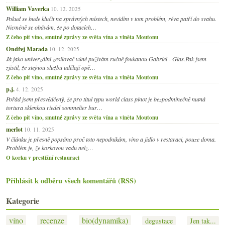
William Vaverka
10. 12. 2025
Pokud se bude klučit na správných místech, nevidím v tom problém, réva patří do svahu.
Nicméně se obávám, že po dotacích…
Z čeho pít víno, smutné zprávy ze světa vína a viněta Moutonu
Ondřej Marada
10. 12. 2025
Já jako univerzální zesilovač vůně pužívám ručně foukanou Gabriel - Glas.Pak jsem
zjistil, že stejnou službu udělají opě…
Z čeho pít víno, smutné zprávy ze světa vína a viněta Moutonu
p.j.
4. 12. 2025
Pořád jsem přesvědčený, že pro titul typu world class pinot je bezpodmínečně nutná
tortura sklenkou riedel sommelier bur…
Z čeho pít víno, smutné zprávy ze světa vína a viněta Moutonu
merlot
10. 11. 2025
V článku je přesně popsáno proč toto nepodnikám, víno a jídlo v restaraci, pouze doma.
Problém je, že korkovou vadu nelz…
O korku v prestižní restauraci
Přihlásit k odběru všech komentářů (RSS)
Kategorie
víno
recenze
bio(dynamika)
degustace
Jen tak...