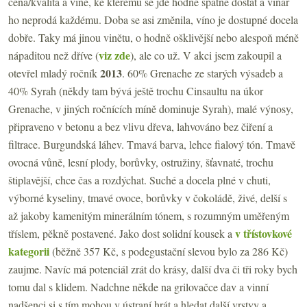
cena/kvalita a víně, ke kterému se jde hodně špatně dostat a vinař
ho neprodá každému. Doba se asi změnila, víno je dostupné docela
dobře. Taky má jinou vinětu, o hodně ošklivější nebo alespoň méně
viz zde
nápaditou než dříve (
), ale co už. V akci jsem zakoupil a
2013
otevřel mladý ročník
. 60% Grenache ze starých výsadeb a
40% Syrah (někdy tam bývá ještě trochu Cinsaultu na úkor
Grenache, v jiných ročnících míně dominuje Syrah), malé výnosy,
připraveno v betonu a bez vlivu dřeva, lahvováno bez čiření a
filtrace. Burgundská láhev. Tmavá barva, lehce fialový tón. Tmavě
ovocná vůně, lesní plody, borůvky, ostružiny, šťavnaté, trochu
štiplavější, chce čas a rozdýchat. Suché a docela plné v chuti,
výborné kyseliny, tmavé ovoce, borůvky v čokoládě, živé, delší s
až jakoby kamenitým minerálním tónem, s rozumným uměřeným
v třístovkové
tříslem, pěkně postavené. Jako dost solidní kousek a
kategorii
(běžně 357 Kč, s podegustační slevou bylo za 286 Kč)
zaujme. Navíc má potenciál zrát do krásy, další dva či tři roky bych
tomu dal s klidem. Nadchne někde na grilovačce dav a vinní
nadšenci si s tím mohou v ústraní hrát a hledat další vrstvy a