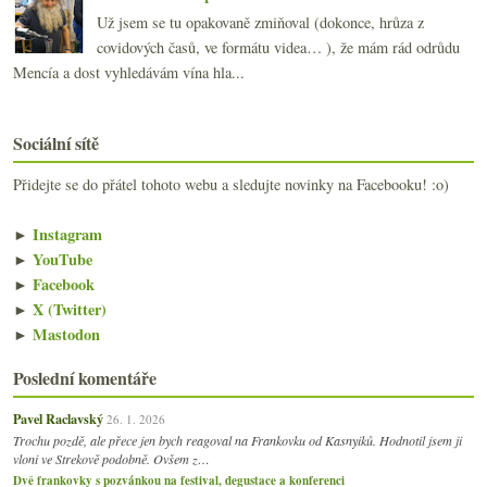
Už jsem se tu opakovaně zmiňoval (dokonce, hrůza z
covidových časů, ve formátu videa… ), že mám rád odrůdu
Mencía a dost vyhledávám vína hla...
Sociální sítě
Přidejte se do přátel tohoto webu a sledujte novinky na Facebooku! :o)
►
Instagram
►
YouTube
►
Facebook
►
X (Twitter)
►
Mastodon
Poslední komentáře
Pavel Raclavský
26. 1. 2026
Trochu pozdě, ale přece jen bych reagoval na Frankovku od Kasnyiků. Hodnotil jsem ji
vloni ve Strekově podobně. Ovšem z…
Dvě frankovky s pozvánkou na festival, degustace a konferenci