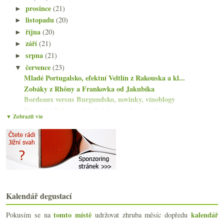
prosince
(21)
►
listopadu
(20)
►
října
(20)
►
září
(21)
►
srpna
(21)
►
července
(23)
▼
Mladé Portugalsko, efektní Veltlín z Rakouska a kl...
Zobáky z Rhôny a Frankovka od Jakubíka
Bordeaux versus Burgundsko, novinky, vínoblogy
Bzenecká lipka a základní červená burgunda
▼ Zobrazit vše
Když tokajské zašumí
Výzkum: tipy na supermarketovky
Chorvatské červené a výtečné bubliny z Vouvray
Dva fajn feinherb ryzlinky
Bio bílá Rhôna a lehké slovinské nerezy
Lahvová čistka
Hrozny drahé i za desetikačku
Kalendář degustací
Šardonky od Domaine des Malandes
Povedená šampaňská s postarším odstřelem
tomto místě
kalendář
Pokusím se na
udržovat zhruba měsíc dopředu
Vinné studium, voda a populární nasládlý pinot