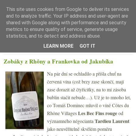
This site uses cookies from Google to deliver its services
and to analyze traffic. Your IP address and user-agent are
shared with Google along with performance and security
metrics to ensure quality of service, generate usage
statistics, and to detect and address abuse.
☰ Menu
LEARN MORE
GOT IT
ČTVRTEK 30. ČERVENCE 2015
Zobáky z Rhôny a Frankovka od Jakubíka
Na pár dní se ochladilo a přišla chuť na
červená vína (což brzy zase skončí, mají
zase dorazit až čtyřicítky, na to mi zásoba
bublin stačit nebude…). Už je to mnoho let,
co Tomáš Dominec mluvil o víně Côtes du
Les Bec Fins rouge
Rhône Villages
od
Tardieu Laurent
významného négocianta
jako neuvěřitelně skvělém poměru