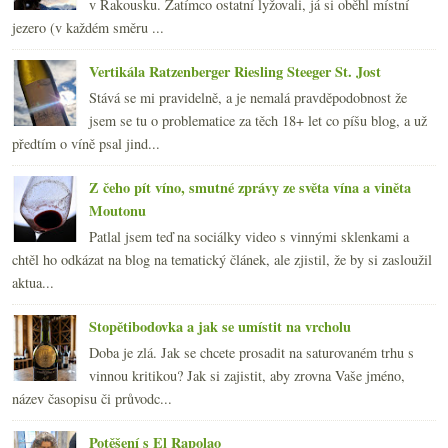
v Rakousku. Zatímco ostatní lyžovali, já si oběhl místní
jezero (v každém směru ...
Vertikála Ratzenberger Riesling Steeger St. Jost
Stává se mi pravidelně, a je nemalá pravděpodobnost že
jsem se tu o problematice za těch 18+ let co píšu blog, a už
předtím o víně psal jind...
Z čeho pít víno, smutné zprávy ze světa vína a viněta
Moutonu
Patlal jsem teď na sociálky video s vinnými sklenkami a
chtěl ho odkázat na blog na tematický článek, ale zjistil, že by si zasloužil
aktua...
Stopětibodovka a jak se umístit na vrcholu
Doba je zlá. Jak se chcete prosadit na saturovaném trhu s
vinnou kritikou? Jak si zajistit, aby zrovna Vaše jméno,
název časopisu či průvodc...
Potěšení s El Rapolao