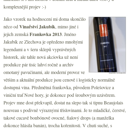
komplexnější projev :-)
Jako vzorek na hodnocení mi doma skončilo
Vinařství Jakubík
něco od
, mimo jiné i
Frankovka 2013
jejich zemská
. Jméno
Jakubík ze Zlechova je opředeno mnohými
legendami a v šeru sklepů vyprávěných
historek, ale tahle nová akciovka už není
produkce pár tisíc lahví ročně a archiv
omotaný pavučinami, ale moderní provoz ve
větším a aktuální produkce jsou cenově i logisticky normálně
dostupná vína. Předmětná frankovka, původem Polešovice a
viniční trať Nové hory, je dokonce pod šroubovým uzávěrem.
Projev mne dost překvapil, dostat na slepo tak si tipnu Beaujolais
nouveau s podivně výraznými tříslovinami. Je to mladičké, čerstvé,
takové cucavě bonbónově ovocné, fialový drops (a manželka
dokonce hlásila banán), trocha kořenitosti. V chuti suché, s