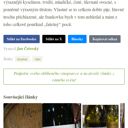
výraznější kyselinou, tvrdší, mladičké, čisté, šťavnatě ovocné, s
poměrně výrazným tříslem. Vlastně se to celkem dobře pije, hlavně
trochu přichlazené, ale frankovku bych v tom nehledal a mám z
toho celkově poněkud „falešný“ pocit.
Sdílet na Facebooku
Sdílet na X
Bluesky
Kopírovat odkaz
Vystavil
Jan Čeřovský
Štítky:
,
recenze
víno
Podpořte svého oblíbeného vínopsavce a nezávislé články z
vinného světa!
Související články