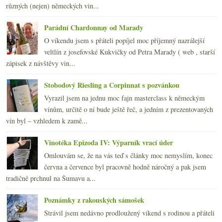
2010
(249)
►
různých (nejen) německých vin...
2009
(249)
►
2008
(270)
►
Parádní Chardonnay od Marady
2007
(108)
►
O víkendu jsem s přáteli popíjel moc příjemný nazrálejší
veltlín z josefovské Kukvičky od Petra Marady ( web , starší
zápisek z návštěvy vin...
Stobodový Riesling a Corpinnat s pozvánkou
Vyrazil jsem na jednu moc fajn masterclass k německým
vínům, určitě o ní bude ještě řeč, a jedním z prezentovaných
vín byl – vzhledem k zamě...
Vinotéka Epizoda IV: Výparník vrací úder
Omlouvám se, že na vás teď s články moc nemyslím, konec
června a července byl pracovně hodně náročný a pak jsem
tradičně prchnul na Šumavu a...
Poznámky z rakouských sámošek
Strávil jsem nedávno prodloužený víkend s rodinou a přáteli