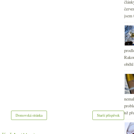
článk
červe
jsem 
prodl
Rakou
oběhl
nemal
probl
už pře
Domovská stránka
Starší příspěvek