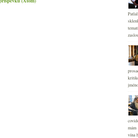
příspěvku (Atom)
Patla
sklen
temati
zaslou
prosa
kritik
jméno
covid
mám r
vína h