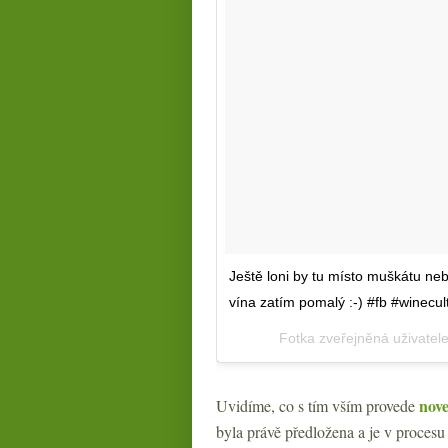
Ještě loni by tu místo muškátu ne
vína zatím pomalý :-) #fb #winecu
Fotka zveřejněná uživate
nove
Uvidíme, co s tím vším provede
byla právě předložena a je v procesu