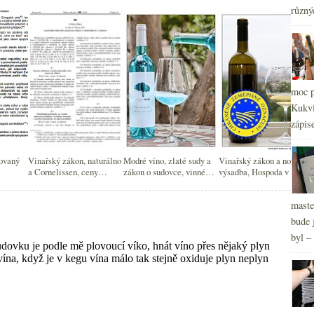
2
►
různý
2
►
2
►
2
►
2
►
2
►
moc p
2
►
Kukvi
2
►
zápis
zovaný
Vinařský zákon, naturálno
Modré víno, zlaté sudy a
Vinařský zákon a nová
a Cornelissen, ceny
zákon o sudovce, vinné
výsadba, Hospoda v New
Champagne, magická
hračky…
Yorku, víno v Patagonii a
láhev…
podceňování alkoholu
maste
bude 
byl –