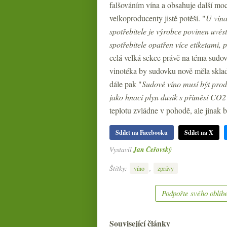
falšováním vína a obsahuje další moc
velkoproducenty jistě potěší. "
U vína
spotřebitele je výrobce povinen uvés
spotřebitele opatřen více etiketami,
celá velká sekce právě na téma sudov
vinotéka by sudovku nově měla sklad
dále pak "
Sudové víno musí být prodá
jako hnací plyn dusík s příměsí CO2
teplotu zvládne v pohodě, ale jinak by
Sdílet na Facebooku
Sdílet na X
Vystavil
Jan Čeřovský
Štítky:
,
víno
zprávy
Podpořte svého oblíbe
Související články