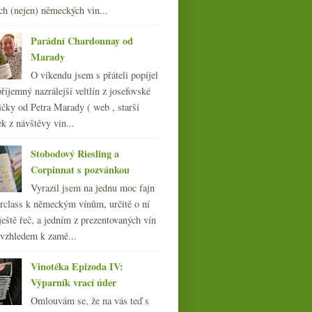
014
(254)
ch (nejen) německých vin...
013
(249)
012
(254)
Parádní Chardonnay od
011
(252)
Marady
010
(249)
O víkendu jsem s přáteli popíjel
009
(249)
říjemný nazrálejší veltlín z josefovské
008
(270)
čky od Petra Marady ( web , starší
007
(108)
ek z návštěvy vin...
Stobodový Riesling a
Nejstarší vinařství, nový
Corpinnat s pozvánkou
Salon vín a vyhledávání
Vyrazil jsem na jednu moc fajn
rclass k německým vínům, určitě o ní
ještě řeč, a jedním z prezentovaných vín
 vzhledem k zamě...
Vinotéka Epizoda IV:
Výparník vrací úder
Omlouvám se, že na vás teď s