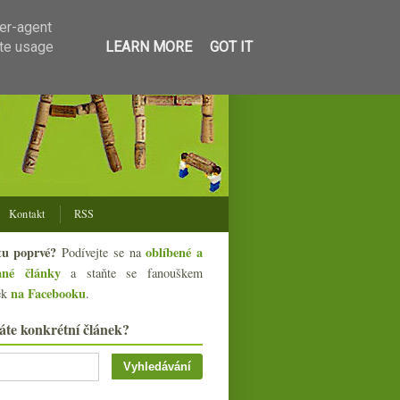
ser-agent
ate usage
LEARN MORE
GOT IT
Kontakt
RSS
tu poprvé?
oblíbené a
Podívejte se na
ané články
a staňte se fanouškem
na Facebooku
ek
.
áte konkrétní článek?