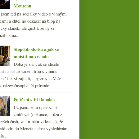
Moutonu
l jsem teď na sociálky video s vinnými
kami a chtěl ho odkázat na blog na
cký článek, ale zjistil, že by si
žil aktua...
Stopětibodovka a jak se
umístit na vrcholu
Doba je zlá. Jak se chcete
dit na saturovaném trhu s vinnou
ou? Jak si zajistit, aby zrovna Vaše
, název časopisu či průvodc...
Potěšení s El Rapolao
Už jsem se tu opakovaně
zmiňoval (dokonce, hrůza z
ových časů, ve formátu videa… ), že
ád odrůdu Mencía a dost vyhledávám
la...