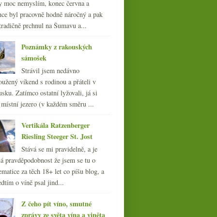
y moc nemyslím, konec června a
nce byl pracovně hodně náročný a pak
tradičně prchnul na Šumavu a...
Poznámky z rakouských
sámošek
Strávil jsem nedávno
oužený víkend s rodinou a přáteli v
sku. Zatímco ostatní lyžovali, já si
 místní jezero (v každém směru ...
Vertikála Ratzenberger
Riesling Steeger St. Jost
Stává se mi pravidelně, a je
á pravděpodobnost že jsem se tu o
ematice za těch 18+ let co píšu blog, a
dtím o víně psal jind...
Z čeho pít víno, smutné
zprávy ze světa vína a viněta