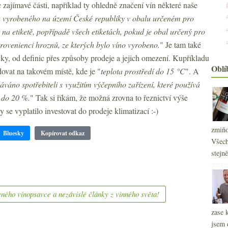
 zajímavé části, například ty ohledně značení vín některé naše
 vyrobeného na území České republiky v obalu určeném pro
t na etiketě, popřípadě všech etiketách, pokud je obal určený pro
 provenienci hroznů, ze kterých bylo víno vyrobeno.
" Je tam také
ky, od definic přes způsoby prodeje a jejich omezení. Kupříkladu
Oblí
ovat na takovém místě, kde je "
teplota prostředí do 15 °C
". A
váno spotřebiteli s využitím výčepního zařízení, které používá
 do 20 %.
" Tak si říkám, že možná zrovna to řeznictví výše
 se vyplatilo investovat do prodeje klimatizací :-)
zmiňo
Bluesky
Kopírovat odkaz
Všech
stejn
ného vínopsavce a nezávislé články z vinného světa!
zase 
jsem 