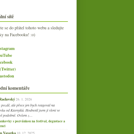
lní sítě
jte se do přátel tohoto webu a sledujte
ky na Facebooku! :o)
stagram
uTube
cebook
(Twitter)
stodon
ední komentáře
 Raclavský
26. 1. 2026
 pozdě, ale přece jen bych reagoval na
vku od Kasnyiků. Hodnotil jsem ji vloni ve
vě podobně. Ovšem z…
ankovky s pozvánkou na festival, degustace a
enci
am Vaverka
10. 12. 2025