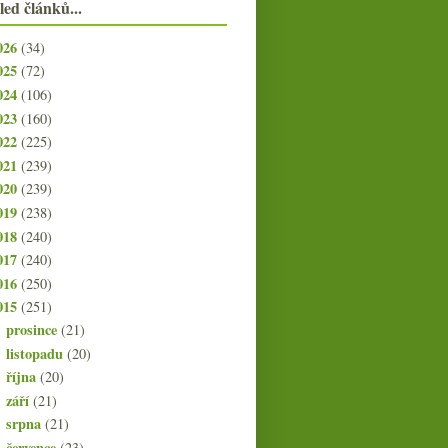
led článků...
026
(34)
025
(72)
024
(106)
023
(160)
022
(225)
021
(239)
020
(239)
019
(238)
018
(240)
017
(240)
016
(250)
015
(251)
prosince
(21)
►
listopadu
(20)
►
října
(20)
►
září
(21)
►
srpna
(21)
►
července
(23)
▼