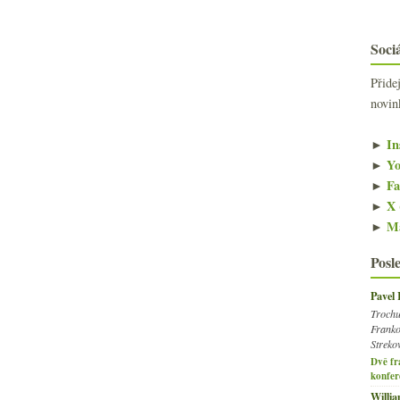
Sociá
Přide
novin
►
In
►
Yo
►
Fa
►
X 
►
Ma
Posl
Pavel
Trochu
Franko
Streko
Dvě fr
konfer
Willi