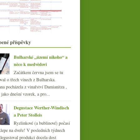
Minervois na táboře a velmi slušné
Gavi
Stáčírna řeznická a nový zákon
Táborová červená
Letní vzpomínání s lahví báječného
ryzlinku
bené příspěvky
Burgundsko a Champagne na
seznamu UNESCO
Dovolená!
Bulharské „území nikoho“ a
Crémant Pierra Richarda a časem
něco k medvědovi
skvělý ryzlink
Začátkem června jsem se tu
Fryzelka, kočíčí bodování, bublavé
val o třech vínech z Bulharska.
Beaujolais, Veu...
na pocházela z vinařství Damianitza ,
Rakouské bubliny Szigeti
ě jako dnešní vzorek, a pro...
června
(22)
►
května
(19)
►
Degustace Werther-Windisch
dubna
(21)
►
a Peter Stolleis
března
(22)
►
Ryzlinkové (a bublinové) počasí
února
(20)
►
klepe na dveře! V posledních týdnech
ledna
(21)
►
degustoval produkci docela dost