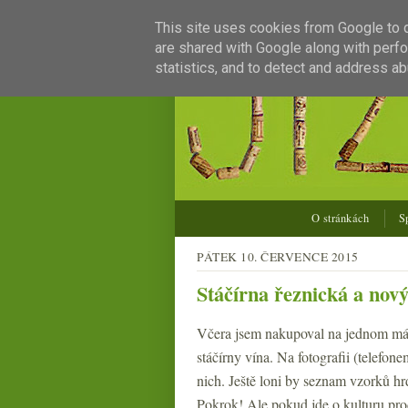
This site uses cookies from Google to de
are shared with Google along with perfo
statistics, and to detect and address ab
O stránkách
S
PÁTEK 10. ČERVENCE 2015
Stáčírna řeznická a nov
Včera jsem nakupoval na jednom mále
stáčírny vína. Na fotografii (telefon
nich. Ještě loni by seznam vzorků hr
Pokrok! Ale pokud jde o kulturu prod