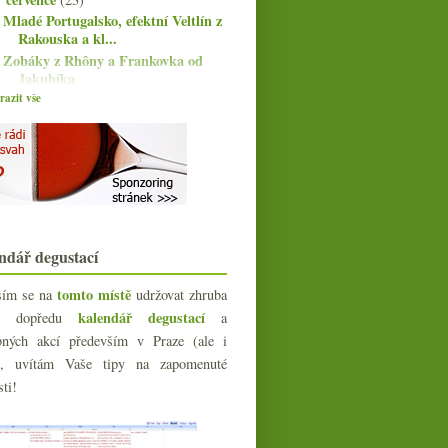
Mladé Portugalsko, efektní Veltlín z
Rakouska a kl...
Zobáky z Rhôny a Frankovka od
Jakubíka
Bordeaux versus Burgundsko,
azit vše
novinky, vínoblogy
Bzenecká lipka a základní červená
burgunda
Když tokajské zašumí
Výzkum: tipy na supermarketovky
Chorvatské červené a výtečné
bubliny z Vouvray
ndář degustací
Dva fajn feinherb ryzlinky
Bio bílá Rhôna a lehké slovinské
tomto místě
sím se na
udržovat zhruba
nerezy
kalendář degustací
íc dopředu
a
Lahvová čistka
bných akcí především v Praze (ale i
Hrozny drahé i za desetikačku
e), uvítám Vaše tipy na zapomenuté
Šardonky od Domaine des Malandes
sti!
Povedená šampaňská s postarším
odstřelem
Vinné studium, voda a populární
nasládlý pinot