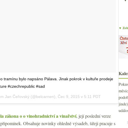
▼ Zobr
Kale
bo tramínu bylo napsáno Pálava. Jinak pokrok v kultuře prodeje
Poku
lture #czechrepublic #sad
měs
lem Jan Čeřovský (@belcarnen),
Čec 9, 2015 v 5:11 PDT
podo
jind
událo
la zákona o o vinohradnictví a vinařství
, její poslední verze
 připomínek. Obsahuje novinky ohledně výsadeb, šířeji pracuje s