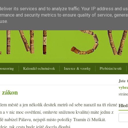
liver its services and to analyze traffic. Your IP address and u
rmance and security metrics to ensure quality of service, gener
use.
ponzoring
Kalendář ochutnávek
Inzerce & vzorky
Přebírání textů
Jste 
vybr
ý zákon
strán
m městě a jen několik desítek metrů od sebe narazil na tři různé
Hled
em a v nic moc osvětlení, omluvte sníženou kvalitu) máte jednu z
dě nabízel Pálavu, nejspíš místo položky Tramín či Muškát.
eje, tak cesta bude ještě docela dlouhá...