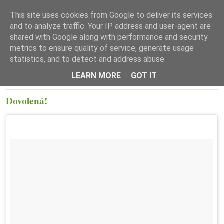
This site uses cookies from Google to deliver its services
and to analyze traffic. Your IP address and user-agent are
shared with Google along with performance and security
metrics to ensure quality of service, generate usage
statistics, and to detect and address abuse.
☰ Menu
LEARN MORE
GOT IT
PONDĚLÍ 6. ČERVENCE 2015
Dovolená!