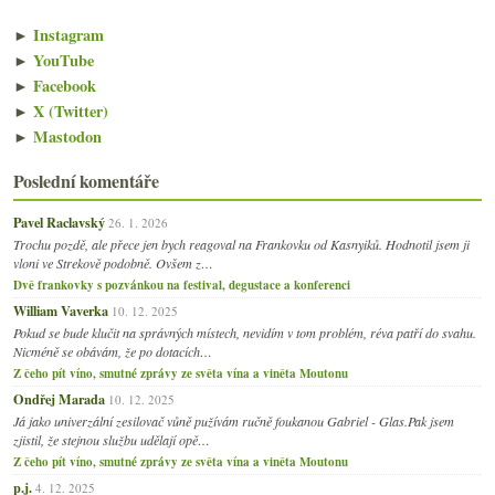
►
Instagram
►
YouTube
►
Facebook
►
X (Twitter)
►
Mastodon
Poslední komentáře
Pavel Raclavský
26. 1. 2026
Trochu pozdě, ale přece jen bych reagoval na Frankovku od Kasnyiků. Hodnotil jsem ji
vloni ve Strekově podobně. Ovšem z…
Dvě frankovky s pozvánkou na festival, degustace a konferenci
William Vaverka
10. 12. 2025
Pokud se bude klučit na správných místech, nevidím v tom problém, réva patří do svahu.
Nicméně se obávám, že po dotacích…
Z čeho pít víno, smutné zprávy ze světa vína a viněta Moutonu
Ondřej Marada
10. 12. 2025
Já jako univerzální zesilovač vůně pužívám ručně foukanou Gabriel - Glas.Pak jsem
zjistil, že stejnou službu udělají opě…
Z čeho pít víno, smutné zprávy ze světa vína a viněta Moutonu
p.j.
4. 12. 2025