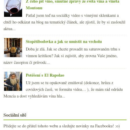
Z čeho pít víno, smutné zprávy ze světa vína a viněta
Moutonu
Patlal jsem teď na sociálky video s vinnými sklenkami a
chtěl ho odkázat na blog na tematický článek, ale zjistil, že by si zasloužil
aktua...
Stopětibodovka a jak se umístit na vrcholu
Doba je zlá. Jak se chcete prosadit na saturovaném trhu s
vinnou kritikou? Jak si zajistit, aby zrovna Vaše jméno,
název časopisu či průvodc...
Potěšení s El Rapolao
Už jsem se tu opakovaně zmiňoval (dokonce, hrůza z
covidových časů, ve formátu videa… ), že mám rád odrůdu
Mencía a dost vyhledávám vína hla...
Sociální sítě
Přidejte se do přátel tohoto webu a sledujte novinky na Facebooku! :o)