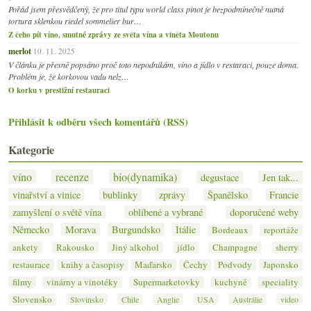
Pořád jsem přesvědčený, že pro titul typu world class pinot je bezpodmínečně nutná
tortura sklenkou riedel sommelier bur…
Z čeho pít víno, smutné zprávy ze světa vína a viněta Moutonu
merlot
10. 11. 2025
V článku je přesně popsáno proč toto nepodnikám, víno a jídlo v restaraci, pouze doma.
Problém je, že korkovou vadu nelz…
O korku v prestižní restauraci
Přihlásit k odběru všech komentářů (RSS)
Kategorie
víno
recenze
bio(dynamika)
degustace
Jen tak...
vinařství a vinice
bublinky
zprávy
Španělsko
Francie
zamyšlení o světě vína
oblíbené a vybrané
doporučené weby
Německo
Morava
Burgundsko
Itálie
Bordeaux
reportáže
ankety
Rakousko
Jiný alkohol
jídlo
Champagne
sherry
restaurace
knihy a časopisy
Maďarsko
Čechy
Podvody
Japonsko
filmy
vinárny a vinotéky
Supermarketovky
kuchyně
speciality
Slovensko
Slovinsko
Chile
Anglie
USA
Austrálie
video