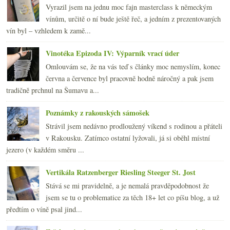
Vyrazil jsem na jednu moc fajn masterclass k německým
vínům, určitě o ní bude ještě řeč, a jedním z prezentovaných
vín byl – vzhledem k zamě...
Vinotéka Epizoda IV: Výparník vrací úder
Omlouvám se, že na vás teď s články moc nemyslím, konec
června a července byl pracovně hodně náročný a pak jsem
tradičně prchnul na Šumavu a...
Poznámky z rakouských sámošek
Strávil jsem nedávno prodloužený víkend s rodinou a přáteli
v Rakousku. Zatímco ostatní lyžovali, já si oběhl místní
jezero (v každém směru ...
Vertikála Ratzenberger Riesling Steeger St. Jost
Stává se mi pravidelně, a je nemalá pravděpodobnost že
jsem se tu o problematice za těch 18+ let co píšu blog, a už
předtím o víně psal jind...