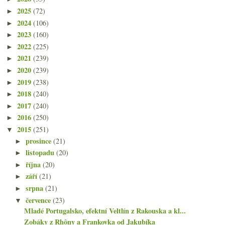
2025
(72)
►
2024
(106)
►
2023
(160)
►
2022
(225)
►
2021
(239)
►
2020
(239)
►
2019
(238)
►
2018
(240)
►
2017
(240)
►
2016
(250)
►
2015
(251)
▼
prosince
(21)
►
listopadu
(20)
►
října
(20)
►
září
(21)
►
srpna
(21)
►
července
(23)
▼
Mladé Portugalsko, efektní Veltlín z Rakouska a kl...
Zobáky z Rhôny a Frankovka od Jakubíka