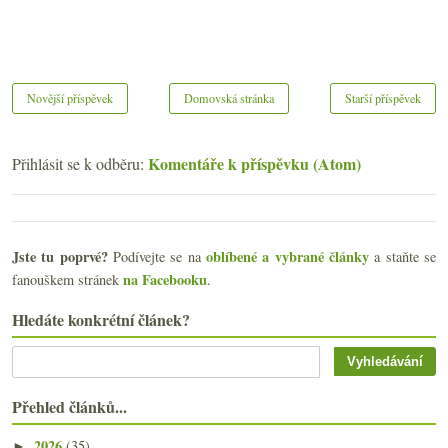
Novější příspěvek
Domovská stránka
Starší příspěvek
Komentáře k příspěvku (Atom)
Přihlásit se k odběru:
Jste tu poprvé?
oblíbené a vybrané články
Podívejte se na
a staňte se
na Facebooku
fanouškem stránek
.
Hledáte konkrétní článek?
Přehled článků...
2026
(35)
►