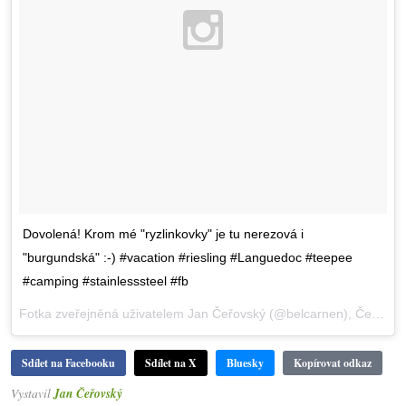
Dovolená! Krom mé "ryzlinkovky" je tu nerezová i
"burgundská" :-) #vacation #riesling #Languedoc #teepee
#camping #stainlesssteel #fb
Fotka zveřejněná uživatelem Jan Čeřovský (@belcarnen),
Čec 6, 2015 v 6:26 PDT
Sdílet na Facebooku
Sdílet na X
Bluesky
Kopírovat odkaz
Vystavil
Jan Čeřovský