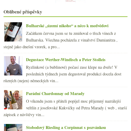
června
(22)
►
Oblíbené příspěvky
května
(19)
►
dubna
(21)
►
Bulharské „území nikoho“ a něco k medvědovi
března
(22)
►
Začátkem června jsem se tu zmiňoval o třech vínech z
února
(20)
►
Bulharska. Všechna pocházela z vinařství Damianitza ,
ledna
(21)
►
stejně jako dnešní vzorek, a pro...
2014
(254)
►
2013
(249)
►
Degustace Werther-Windisch a Peter Stolleis
2012
(254)
►
Ryzlinkové (a bublinové) počasí zase klepe na dveře! V
2011
(252)
►
posledních týdnech jsem degustoval produkci docela dost
2010
(249)
►
různých (nejen) německých vin...
2009
(249)
►
2008
(270)
►
Parádní Chardonnay od Marady
2007
(108)
►
O víkendu jsem s přáteli popíjel moc příjemný nazrálejší
veltlín z josefovské Kukvičky od Petra Marady ( web , starší
zápisek z návštěvy vin...
Stobodový Riesling a Corpinnat s pozvánkou