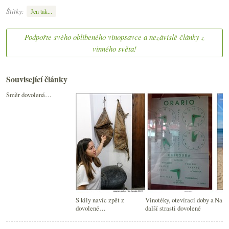
Štítky:
Jen tak...
Podpořte svého oblíbeného vínopsavce a nezávislé články z
vinného světa!
Související články
Směr dovolená…
S kily navíc zpět z
Vinotéky, otevírací doby a
Na s
dovolené…
další strasti dovolené