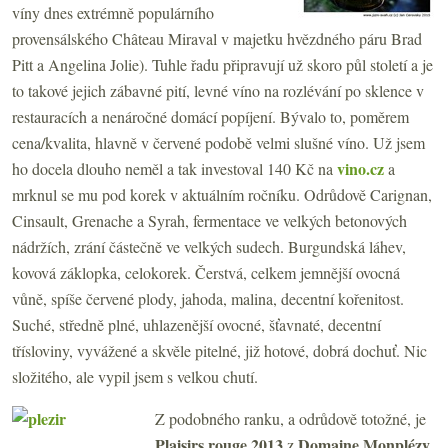
víny dnes extrémně populárního
provensálského Château Miraval v majetku hvězdného páru Brad
Pitt a Angelina Jolie). Tuhle řadu připravují už skoro půl století a je
to takové jejich zábavné pití, levné víno na rozlévání po sklence v
restauracích a nenáročné domácí popíjení. Bývalo to, poměrem
cena/kvalita, hlavně v červené podobě velmi slušné víno. Už jsem
vino.cz
ho docela dlouho neměl a tak investoval 140 Kč na
a
mrknul se mu pod korek v aktuálním ročníku. Odrůdově Carignan,
Cinsault, Grenache a Syrah, fermentace ve velkých betonových
nádržích, zrání částečně ve velkých sudech. Burgundská láhev,
kovová záklopka, celokorek. Čerstvá, celkem jemnější ovocná
vůně, spíše červené plody, jahoda, malina, decentní kořenitost.
Suché, středně plné, uhlazenější ovocné, šťavnaté, decentní
třísloviny, vyvážené a skvěle pitelné, již hotové, dobrá dochuť. Nic
složitého, ale vypil jsem s velkou chutí.
Z podobného ranku, a odrůdově totožné, je
Plaisirs rouge 2013
Domaine Monplézy
z
,