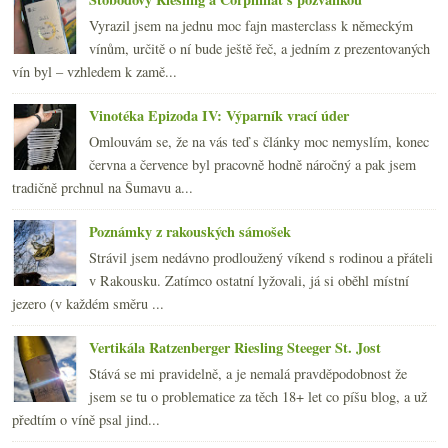
Vyrazil jsem na jednu moc fajn masterclass k německým
vínům, určitě o ní bude ještě řeč, a jedním z prezentovaných
vín byl – vzhledem k zamě...
Vinotéka Epizoda IV: Výparník vrací úder
Omlouvám se, že na vás teď s články moc nemyslím, konec
června a července byl pracovně hodně náročný a pak jsem
tradičně prchnul na Šumavu a...
Poznámky z rakouských sámošek
Strávil jsem nedávno prodloužený víkend s rodinou a přáteli
v Rakousku. Zatímco ostatní lyžovali, já si oběhl místní
jezero (v každém směru ...
Vertikála Ratzenberger Riesling Steeger St. Jost
Stává se mi pravidelně, a je nemalá pravděpodobnost že
jsem se tu o problematice za těch 18+ let co píšu blog, a už
předtím o víně psal jind...