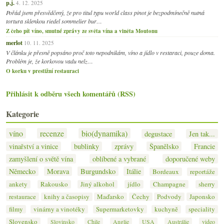
p.j.
4. 12. 2025
Pořád jsem přesvědčený, že pro titul typu world class pinot je bezpodmínečně nutná
tortura sklenkou riedel sommelier bur…
Z čeho pít víno, smutné zprávy ze světa vína a viněta Moutonu
merlot
10. 11. 2025
V článku je přesně popsáno proč toto nepodnikám, víno a jídlo v restaraci, pouze doma.
Problém je, že korkovou vadu nelz…
O korku v prestižní restauraci
Přihlásit k odběru všech komentářů (RSS)
Kategorie
víno
recenze
bio(dynamika)
degustace
Jen tak...
vinařství a vinice
bublinky
zprávy
Španělsko
Francie
zamyšlení o světě vína
oblíbené a vybrané
doporučené weby
Německo
Morava
Burgundsko
Itálie
Bordeaux
reportáže
ankety
Rakousko
Jiný alkohol
jídlo
Champagne
sherry
restaurace
knihy a časopisy
Maďarsko
Čechy
Podvody
Japonsko
filmy
vinárny a vinotéky
Supermarketovky
kuchyně
speciality
Slovensko
Slovinsko
Chile
Anglie
USA
Austrálie
video