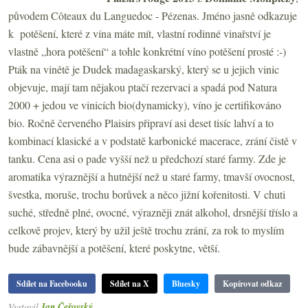
původem Côteaux du Languedoc - Pézenas. Jméno jasně odkazuje
k potěšení, které z vína máte mít, vlastní rodinné vinařství je
vlastně „hora potěšení“ a tohle konkrétní víno potěšení prosté :-)
Pták na vinětě je Dudek madagaskarský, který se u jejich vinic
objevuje, mají tam nějakou ptačí rezervaci a spadá pod Natura
2000 + jedou ve vinicích bio(dynamicky), víno je certifikováno
bio. Ročně červeného Plaisirs připraví asi deset tisíc lahví a to
kombinací klasické a v podstatě karbonické macerace, zrání čistě v
tanku. Cena asi o pade vyšší než u předchozí staré farmy. Zde je
aromatika výraznější a hutnější než u staré farmy, tmavší ovocnost,
švestka, moruše, trochu borůvek a něco jižní kořenitosti. V chuti
suché, středně plné, ovocné, výrazněji znát alkohol, drsnější tříslo a
celkově projev, který by užil ještě trochu zrání, za rok to myslím
bude zábavnější a potěšení, které poskytne, větší.
Sdílet na Facebooku
Sdílet na X
Bluesky
Kopírovat odkaz
Vystavil
Jan Čeřovský