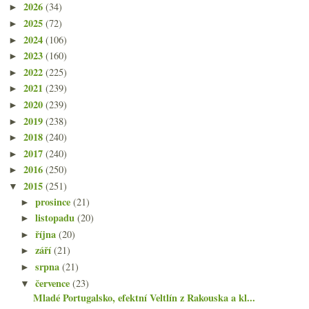
2026
(34)
►
2025
(72)
►
2024
(106)
►
2023
(160)
►
2022
(225)
►
2021
(239)
►
2020
(239)
►
2019
(238)
►
2018
(240)
►
2017
(240)
►
2016
(250)
►
2015
(251)
▼
prosince
(21)
►
listopadu
(20)
►
října
(20)
►
září
(21)
►
srpna
(21)
►
července
(23)
▼
Mladé Portugalsko, efektní Veltlín z Rakouska a kl...