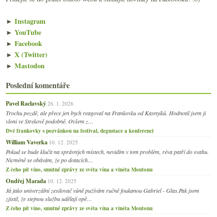
►
Instagram
►
YouTube
►
Facebook
►
X (Twitter)
►
Mastodon
Poslední komentáře
Pavel Raclavský
26. 1. 2026
Trochu pozdě, ale přece jen bych reagoval na Frankovku od Kasnyiků. Hodnotil jsem ji
vloni ve Strekově podobně. Ovšem z…
Dvě frankovky s pozvánkou na festival, degustace a konferenci
William Vaverka
10. 12. 2025
Pokud se bude klučit na správných místech, nevidím v tom problém, réva patří do svahu.
Nicméně se obávám, že po dotacích…
Z čeho pít víno, smutné zprávy ze světa vína a viněta Moutonu
Ondřej Marada
10. 12. 2025
Já jako univerzální zesilovač vůně pužívám ručně foukanou Gabriel - Glas.Pak jsem
zjistil, že stejnou službu udělají opě…
Z čeho pít víno, smutné zprávy ze světa vína a viněta Moutonu