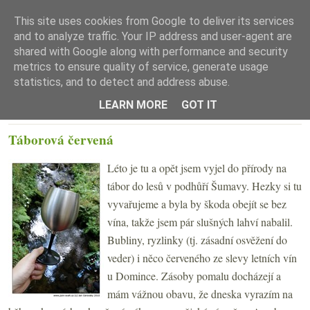
This site uses cookies from Google to deliver its services
and to analyze traffic. Your IP address and user-agent are
shared with Google along with performance and security
metrics to ensure quality of service, generate usage
statistics, and to detect and address abuse.
☰ Menu
LEARN MORE
GOT IT
ČTVRTEK 9. ČERVENCE 2015
Táborová červená
Léto je tu a opět jsem vyjel do přírody na
tábor do lesů v podhůří Šumavy. Hezky si tu
vyvařujeme a byla by škoda obejít se bez
vína, takže jsem pár slušných lahví nabalil.
Bubliny, ryzlinky (tj. zásadní osvěžení do
veder) i něco červeného ze slevy letních vín
u Domince. Zásoby pomalu docházejí a
mám vážnou obavu, že dneska vyrazím na