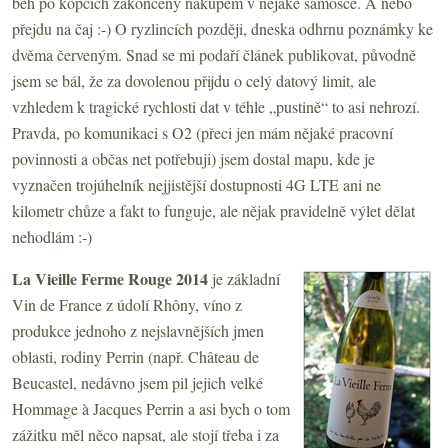
běh po kopcích zakončený nákupem v nějaké sámošce. A nebo
přejdu na čaj :-) O ryzlincích později, dneska odhrnu poznámky ke
dvěma červeným. Snad se mi podaří článek publikovat, původně
jsem se bál, že za dovolenou přijdu o celý datový limit, ale
vzhledem k tragické rychlosti dat v téhle „pustině“ to asi nehrozí.
Pravda, po komunikaci s O2 (přeci jen mám nějaké pracovní
povinnosti a občas net potřebuji) jsem dostal mapu, kde je
vyznačen trojúhelník nejjistější dostupnosti 4G LTE ani ne
kilometr chůze a fakt to funguje, ale nějak pravidelně výlet dělat
nehodlám :-)
La Vieille Ferme Rouge 2014
je základní
Vin de France z údolí Rhôny, víno z
produkce jednoho z nejslavnějších jmen
oblasti, rodiny Perrin (např. Château de
Beucastel, nedávno jsem pil jejich velké
Hommage à Jacques Perrin a asi bych o tom
zážitku měl něco napsat, ale stojí třeba i za