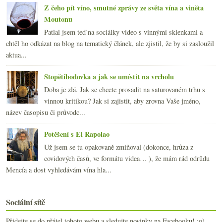
Z čeho pít víno, smutné zprávy ze světa vína a viněta
Moutonu
Patlal jsem teď na sociálky video s vinnými sklenkami a
chtěl ho odkázat na blog na tematický článek, ale zjistil, že by si zasloužil
aktua...
Stopětibodovka a jak se umístit na vrcholu
Doba je zlá. Jak se chcete prosadit na saturovaném trhu s
vinnou kritikou? Jak si zajistit, aby zrovna Vaše jméno,
název časopisu či průvodc...
Potěšení s El Rapolao
Už jsem se tu opakovaně zmiňoval (dokonce, hrůza z
covidových časů, ve formátu videa… ), že mám rád odrůdu
Mencía a dost vyhledávám vína hla...
Sociální sítě
Přidejte se do přátel tohoto webu a sledujte novinky na Facebooku! :o)