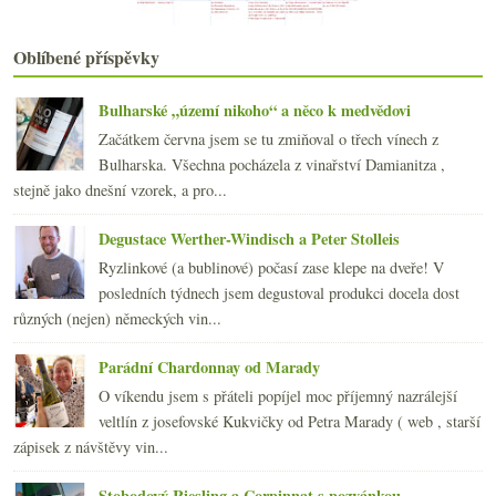
Rakouské bubliny Szigeti
června
(22)
►
Oblíbené příspěvky
května
(19)
►
dubna
(21)
►
Bulharské „území nikoho“ a něco k medvědovi
března
(22)
►
Začátkem června jsem se tu zmiňoval o třech vínech z
února
(20)
►
Bulharska. Všechna pocházela z vinařství Damianitza ,
ledna
(21)
►
stejně jako dnešní vzorek, a pro...
2014
(254)
►
2013
(249)
►
Degustace Werther-Windisch a Peter Stolleis
2012
(254)
►
Ryzlinkové (a bublinové) počasí zase klepe na dveře! V
2011
(252)
►
posledních týdnech jsem degustoval produkci docela dost
2010
(249)
►
různých (nejen) německých vin...
2009
(249)
►
2008
(270)
►
Parádní Chardonnay od Marady
2007
(108)
►
O víkendu jsem s přáteli popíjel moc příjemný nazrálejší
veltlín z josefovské Kukvičky od Petra Marady ( web , starší
zápisek z návštěvy vin...
Stobodový Riesling a Corpinnat s pozvánkou