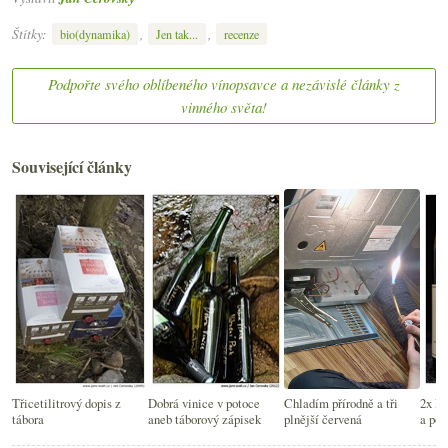
Štítky:
,
,
bio(dynamika)
Jen tak...
recenze
Podpořte svého oblíbeného vínopsavce a nezávislé články z
vinného světa!
Související články
Třicetilitrový dopis z
Dobrá vinice v potoce
Chladím přírodně a tři
2x Fe
tábora
aneb táborový zápisek
plnější červená
a poz