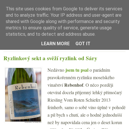
This site uses cookies from Google to deliver its services
and to analyze traffic. Your IP address and user-agent are
shared with Google along with performance and security
metrics to ensure quality of service, generate usage
statistics, and to detect and address abuse.
☰ Menu
LEARN MORE
GOT IT
STŘEDA 27. KVĚTNA 2015
Ryzlinkový sekt a svěží ryzlink od Sáry
jsem tu psal
Nedávno
o parádním
pravokořenném ryzlinku moselského
Rebenhof
vinařství
. O něco později
otevíral docela příjemný lehký přímočarý
Riesling Vom Roten Schiefer 2013
feinherb, samo o sobě víno úplně v pohodě
a pil bych s chutí, ale o hodně jednodušší
než by napovídala cena jen o deset korun