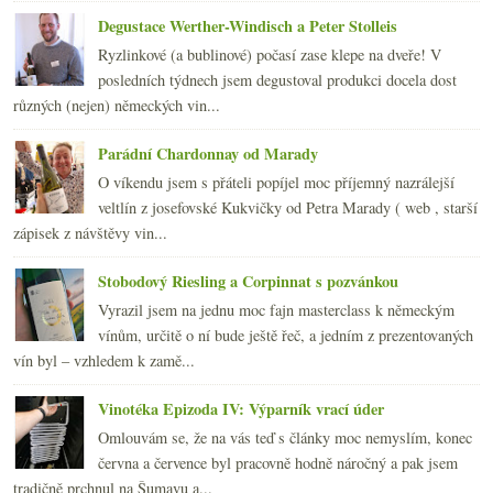
2010
(249)
►
Degustace Werther-Windisch a Peter Stolleis
2009
(249)
►
2008
(270)
►
Ryzlinkové (a bublinové) počasí zase klepe na dveře! V
2007
(108)
posledních týdnech jsem degustoval produkci docela dost
►
různých (nejen) německých vin...
Parádní Chardonnay od Marady
O víkendu jsem s přáteli popíjel moc příjemný nazrálejší
veltlín z josefovské Kukvičky od Petra Marady ( web , starší
zápisek z návštěvy vin...
Stobodový Riesling a Corpinnat s pozvánkou
Vyrazil jsem na jednu moc fajn masterclass k německým
vínům, určitě o ní bude ještě řeč, a jedním z prezentovaných
vín byl – vzhledem k zamě...
Vinotéka Epizoda IV: Výparník vrací úder
Omlouvám se, že na vás teď s články moc nemyslím, konec
června a července byl pracovně hodně náročný a pak jsem
tradičně prchnul na Šumavu a...