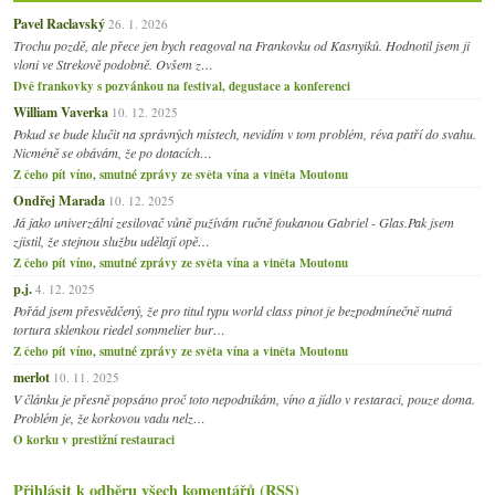
Pavel Raclavský
26. 1. 2026
Trochu pozdě, ale přece jen bych reagoval na Frankovku od Kasnyiků. Hodnotil jsem ji
vloni ve Strekově podobně. Ovšem z…
Dvě frankovky s pozvánkou na festival, degustace a konferenci
William Vaverka
10. 12. 2025
Pokud se bude klučit na správných místech, nevidím v tom problém, réva patří do svahu.
Nicméně se obávám, že po dotacích…
Z čeho pít víno, smutné zprávy ze světa vína a viněta Moutonu
Ondřej Marada
10. 12. 2025
Já jako univerzální zesilovač vůně pužívám ručně foukanou Gabriel - Glas.Pak jsem
zjistil, že stejnou službu udělají opě…
Z čeho pít víno, smutné zprávy ze světa vína a viněta Moutonu
p.j.
4. 12. 2025
Pořád jsem přesvědčený, že pro titul typu world class pinot je bezpodmínečně nutná
tortura sklenkou riedel sommelier bur…
Z čeho pít víno, smutné zprávy ze světa vína a viněta Moutonu
merlot
10. 11. 2025
V článku je přesně popsáno proč toto nepodnikám, víno a jídlo v restaraci, pouze doma.
Problém je, že korkovou vadu nelz…
O korku v prestižní restauraci
Přihlásit k odběru všech komentářů (RSS)