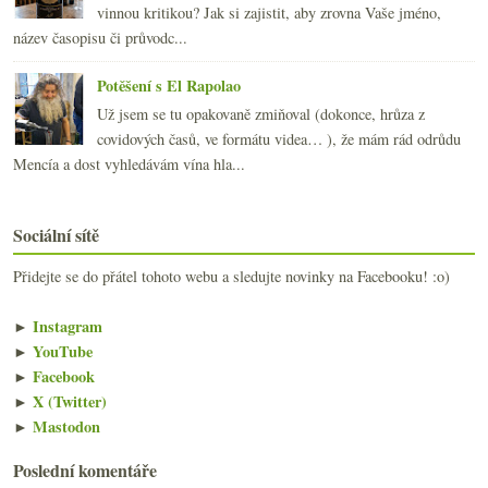
vinnou kritikou? Jak si zajistit, aby zrovna Vaše jméno,
název časopisu či průvodc...
Potěšení s El Rapolao
Už jsem se tu opakovaně zmiňoval (dokonce, hrůza z
covidových časů, ve formátu videa… ), že mám rád odrůdu
Mencía a dost vyhledávám vína hla...
Sociální sítě
Přidejte se do přátel tohoto webu a sledujte novinky na Facebooku! :o)
►
Instagram
►
YouTube
►
Facebook
►
X (Twitter)
►
Mastodon
Poslední komentáře