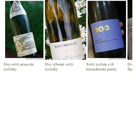
Dva svěží německé
Dva výborné svěží
Svěží ryzlink a tři
Dvakr
ryzlinky
ryzlinky
krásnohorské pinoty
Špan