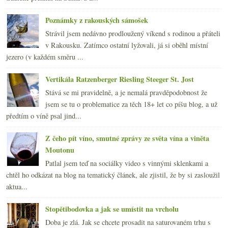
Poznámky z rakouských sámošek
Strávil jsem nedávno prodloužený víkend s rodinou a přáteli
v Rakousku. Zatímco ostatní lyžovali, já si oběhl místní
jezero (v každém směru ...
Vertikála Ratzenberger Riesling Steeger St. Jost
Stává se mi pravidelně, a je nemalá pravděpodobnost že
jsem se tu o problematice za těch 18+ let co píšu blog, a už
předtím o víně psal jind...
Z čeho pít víno, smutné zprávy ze světa vína a viněta
Moutonu
Patlal jsem teď na sociálky video s vinnými sklenkami a
chtěl ho odkázat na blog na tematický článek, ale zjistil, že by si zasloužil
aktua...
Stopětibodovka a jak se umístit na vrcholu
Doba je zlá. Jak se chcete prosadit na saturovaném trhu s