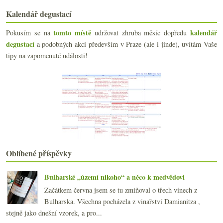
Bezchybné chlastání a jeho nepřátelé
Kalendář degustací
Od pramene Vltavy ku Praze
Sladký muškát, oranžáda a toskánská piva
tomto místě
kalendář
Pokusím se na
udržovat zhruba měsíc dopředu
Barbera od Boeri Alfonso třikrát jinak
degustací
a podobných akcí především v Praze (ale i jinde), uvítám Vaše
Soudy, rekordní sklizeň v UK & další novinky
tipy na zapomenuté události!
VOC Ryzlink a Veltlín v žižkovském VinVin
Tři efektní francouzská růžová
My máme kaly, ó my se máme
Nefiltrované sherry od Gutiérrez Colosía
Bressan aneb vína versus osobnost vinaře
Neuburské, Zweigeltrebe a piemontská směska
dubna
(21)
►
března
(22)
►
února
(20)
►
Oblíbené příspěvky
ledna
(21)
►
2014
(254)
Bulharské „území nikoho“ a něco k medvědovi
►
2013
(249)
►
Začátkem června jsem se tu zmiňoval o třech vínech z
2012
(254)
►
Bulharska. Všechna pocházela z vinařství Damianitza ,
2011
(252)
►
stejně jako dnešní vzorek, a pro...