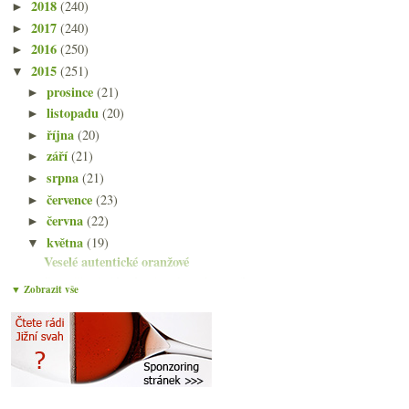
2018
(240)
►
2017
(240)
►
2016
(250)
►
2015
(251)
▼
prosince
(21)
►
listopadu
(20)
►
října
(20)
►
září
(21)
►
srpna
(21)
►
července
(23)
►
června
(22)
►
května
(19)
▼
Veselé autentické oranžové
Pranýřování korkové vady a dotazník
▼ Zobrazit vše
Ryzlinkový sekt a svěží ryzlink od Sáry
Chybějící lahve, falešné Chablis, nezopakované sto...
Pět domácích Chardonnay co hodně zaujalo
Trocha Maďarska a fajn italský Sauvignon
Nějaký ty bubliny a důležitost data degoržování
Degustace vín z Jury a tip na dovozce