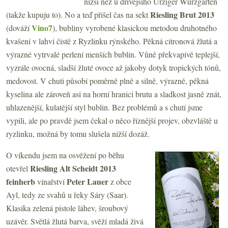
nižší než u dřívějšího Ürziger Würzgarten
Riesling Brut 2013
(takže kupuju to). No a teď přišel čas na sekt
Vino7
(dováží
), bubliny vyrobené klasickou metodou druhotného
kvašení v lahvi čistě z Ryzlinku rýnského. Pěkná citronová žlutá a
výrazné vytrvalé perlení menších bublin. Vůně překvapivě teplejší,
vyzrále ovocná, sladší žluté ovoce až jakoby dotyk tropických tónů,
medovost. V chuti působí poměrně plně a silně, výrazně, pěkná
kyselina ale zároveň asi na horní hranici brutu a sladkost jasně znát,
uhlazenější, kulatější styl bublin. Bez problémů a s chutí jsme
vypili, ale po pravdě jsem čekal o něco říznější projev, obzvláště u
ryzlinku, možná by tomu slušela nižší dozáž.
O víkendu jsem na osvěžení po běhu
Riesling Alt Scheidt 2013
otevřel
feinherb
Peter Lauer
vinařství
z obce
Ayl, tedy ze svahů u řeky Sáry (Saar).
Klasika zelená pistole láhev, šroubový
uzávěr. Světlá žlutá barva, svěží mladá živá