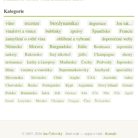
Kategorie
víno
recenze
bio(dynamika)
degustace
Jen tak...
vinařství a vinice
bublinky
zprávy
Španělsko
Francie
zamyšlení o světě vína
oblíbené a vybrané
doporučené weby
Německo
Morava
Burgundsko
Itálie
Bordeaux
reportáže
ankety
Rakousko
Jiný alkohol
jídlo
Champagne
sherry
restaurace
knihy a časopisy
Maďarsko
Čechy
Podvody
Japonsko
filmy
vinárny a vinotéky
Supermarketovky
kuchyně
speciality
Slovensko
Slovinsko
Chile
Anglie
USA
Austrálie
video
Chorvatsko
Řecko
Portugalsko
Kypr
Argentina
Nový Zéland
Gruzie
Polsko
Rumunsko
káva
JAR
Odrůdy
84b
87b
90b
92b
Apríl
Izrael
Lotyšsko
Mexiko
Ukrajina
Urugay
Čína
Švýcarsko
© 2007–2026
Jan Čeřovský
· Jižní svah — nejen o víně ·
Kontakt