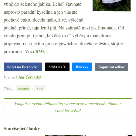
vůně do zeleného jablka. Lehčí, šťavnaté,
naprosto parádní kyselina a jen vlastně
pocitově cukru docela málo, živé, výtečně
pitelné, přímé, fajn letní pití. Na zahradě mizí jak limonáda. Od
vinaře jsem pil i jeho „faß číslo xx“ výběry a mám doma
připraveno na i jedno grosse gewächse, docela se těším, stojí za
RWC
pozornost. Vozí
.
Sdílet na Facebooku
Sdílet na X
Bluesky
Kopírovat odkaz
Vystavil
Jan Čeřovský
Štítky:
,
recenze
víno
Podpořte svého oblíbeného vínopsavce a nezávislé články z
vinného světa!
Související články