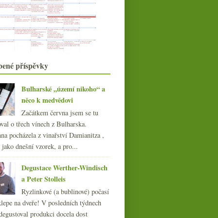
Barbera od Boeri Alfonso třikrát
jinak
Soudy, rekordní sklizeň v UK &
další novinky
VOC Ryzlink a Veltlín v žižkovském
VinVin
Tři efektní francouzská růžová
bené příspěvky
My máme kaly, ó my se máme
Nefiltrované sherry od Gutiérrez
Colosía
Bulharské „území nikoho“ a
Bressan aneb vína versus osobnost
něco k medvědovi
vinaře
Začátkem června jsem se tu
Neuburské, Zweigeltrebe a
val o třech vínech z Bulharska.
piemontská směska
na pocházela z vinařství Damianitza ,
dubna
(21)
►
ě jako dnešní vzorek, a pro...
března
(22)
►
února
(20)
►
Degustace Werther-Windisch
ledna
(21)
►
a Peter Stolleis
014
(254)
Ryzlinkové (a bublinové) počasí
013
(249)
klepe na dveře! V posledních týdnech
012
(254)
degustoval produkci docela dost