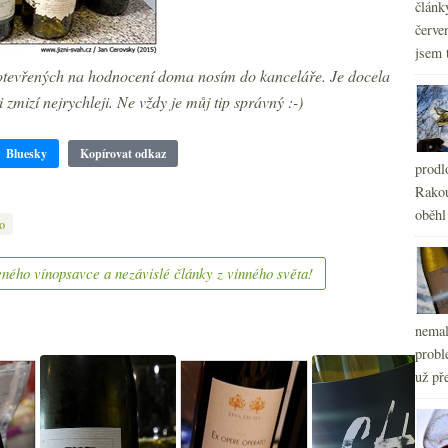
článk
červe
jsem 
 otevřených na hodnocení doma nosím do kanceláře. Je docela
 zmizí nejrychleji. Ne vždy je můj tip správný :-)
Bluesky
Kopírovat odkaz
prodl
Rakou
oběhl
o
ného vínopsavce a nezávislé články z vinného světa!
nemal
probl
už pře