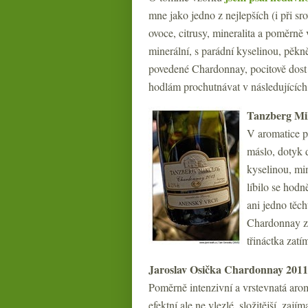
mne jako jedno z nejlepších (i při s
ovoce, citrusy, mineralita a poměrně
minerální, s parádní kyselinou, pěkn
povedené Chardonnay, pocitově dos
hodlám prochutnávat v následujících n
Tanzberg Mi
V aromatice p
máslo, dotyk 
kyselinou, min
líbilo se hod
ani jedno těch
Chardonnay z 
třináctka zatím
Jaroslav Osička Chardonnay 2011 
Poměrně intenzivní a vrstevnatá aroma
efektní ale ne vlezlé, složitější, za