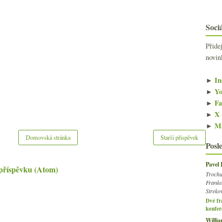
Sociá
Přide
novin
►
In
►
Yo
►
Fa
►
X 
►
Ma
Domovská stránka
Starší příspěvek
Posl
Pavel
příspěvku (Atom)
Trochu
Franko
Streko
Dvě fr
konfer
Willi