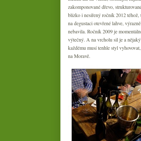
zakomponované dřevo, strukturované,
blízko i nesířený ročník 2012 téhož,
na degustaci otevřené lahve, výrazn
nebavila. Ročník 2009 je momentálně p
výtečný. A na vrcholu sil je a nějaký
každému musí tenhle styl vyhovovat,
na Moravě.