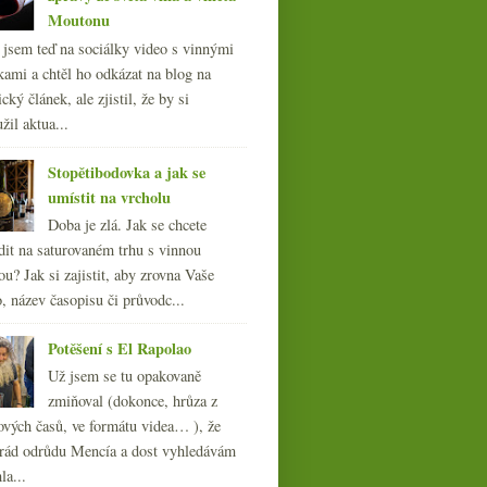
Moutonu
l jsem teď na sociálky video s vinnými
kami a chtěl ho odkázat na blog na
cký článek, ale zjistil, že by si
žil aktua...
Pět domácích pinotů
ročníku 2004
Stopětibodovka a jak se
umístit na vrcholu
Doba je zlá. Jak se chcete
dit na saturovaném trhu s vinnou
ou? Jak si zajistit, aby zrovna Vaše
, název časopisu či průvodc...
Potěšení s El Rapolao
Už jsem se tu opakovaně
zmiňoval (dokonce, hrůza z
ových časů, ve formátu videa… ), že
ád odrůdu Mencía a dost vyhledávám
la...