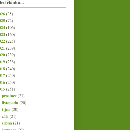
led článků...
026
(35)
025
(72)
024
(106)
023
(160)
022
(225)
021
(239)
020
(239)
019
(238)
018
(240)
017
(240)
016
(250)
015
(251)
prosince
(21)
►
listopadu
(20)
►
října
(20)
►
září
(21)
►
srpna
(21)
►
července
(23)
►