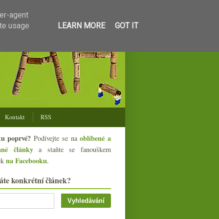
ser-agent
ate usage
LEARN MORE
GOT IT
Kontakt
RSS
tu poprvé?
oblíbené a
Podívejte se na
ané články
a staňte se fanouškem
na Facebooku
ek
.
áte konkrétní článek?