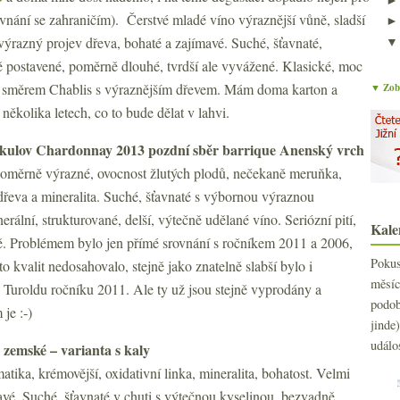
rovnání se zahraničím). Čerstvé mladé víno výraznější vůně, sladší
 výrazný projev dřeva, bohaté a zajímavé. Suché, šťavnaté,
ě postavené, poměrně dlouhé, tvrdší ale vyvážené. Klasické, moc
t směrem Chablis s výraznějším dřevem. Mám doma karton a
▼ Zobr
ěkolika letech, co to bude dělat v lahvi.
kulov Chardonnay 2013 pozdní sběr barrique Anenský vrch
oměrně výrazné, ovocnost žlutých plodů, nečekaně meruňka,
dřeva a mineralita. Suché, šťavnaté s výbornou výraznou
erální, strukturované, delší, výtečně udělané víno. Seriózní pití,
Kale
ně. Problémem bylo jen přímé srovnání s ročníkem 2011 a 2006,
Poku
to kvalit nedosahovalo, stejně jako znatelně slabší bylo i
měs
Turoldu ročníku 2011. Ale ty už jsou stejně vyprodány a
podo
 je :-)
jind
událo
zemské – varianta s kaly
tika, krémovější, oxidativní linka, mineralita, bohatost. Velmi
jímavé. Suché, šťavnaté v chuti s výtečnou kyselinou, bezvadně