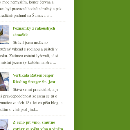
y moc nemyslím, konec června a
nce byl pracovně hodně náročný a pak
tradičně prchnul na Šumavu a...
Poznámky z rakouských
sámošek
Strávil jsem nedávno
oužený víkend s rodinou a přáteli v
sku. Zatímco ostatní lyžovali, já si
 místní jezero (v každém směru ...
Vertikála Ratzenberger
Riesling Steeger St. Jost
Stává se mi pravidelně, a je
á pravděpodobnost že jsem se tu o
ematice za těch 18+ let co píšu blog, a
dtím o víně psal jind...
Z čeho pít víno, smutné
zprávy ze světa vína a viněta