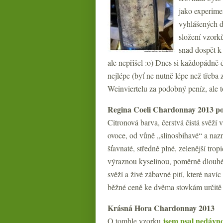
jako experim
vyhlášených 
složení vzork
snad dospět 
ale nepřišel :o) Dnes si každopádně 
nejlépe (byť ne nutně lépe než třeba
Weinviertelu za podobný peníz, ale to
Regina Coeli Chardonnay 2013 po
Citronová barva, čerstvá čistá svěží 
ovoce, od vůně „slinosbíhavé“ a nazn
šťavnaté, středně plné, zelenější trop
výraznou kyselinou, poměrně dlouhé, 
svěží a živé zábavné pití, které navíc
běžné ceně ke dvěma stovkám určitě
Krásná Hora Chardonnay 2013
jsem psal nedávn
O tomhle vzorku