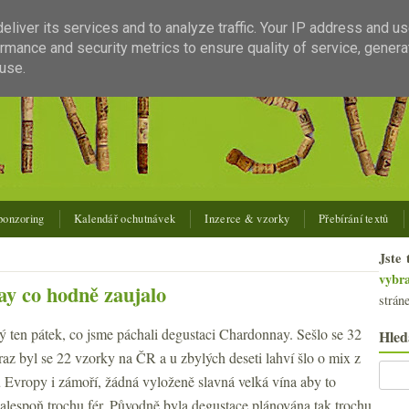
liver its services and to analyze traffic. Your IP address and u
rmance and security metrics to ensure quality of service, gener
use.
ponzoring
Kalendář ochutnávek
Inzerce & vzorky
Přebírání textů
Jste 
vybr
y co hodně zaujalo
strán
ký ten pátek, co jsme páchali degustaci Chardonnay. Sešlo se 32
Hled
raz byl se 22 vzorky na ČR a u zbylých deseti lahví šlo o mix z
 Evropy i zámoří, žádná vyloženě slavná velká vína aby to
 alespoň trochu fér. Původně byla degustace plánována tak trochu