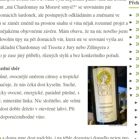
Přeh
ent „má Chardonnay na Moravě smysl?“ se srovnáním pár
2
domácích šardonek, ale postupných odkládáním a změnami ve
►
2
ů se záměr změnil na prostou snahu si vína nějak rozumně projet a
►
2
►
k nějakému objevnému závěru. Mám obavu, že na nic nového jsem
2
►
dovolím tipy na pět domácích vín, která mi ve srovnání vyšla asi
2
►
 základní Chardonnay od Tissota z Jury nebo Zillingera z
2
►
 je zase jiný příběh), různých stylů a bez konkrétního pořadí.
2
►
2
►
zdní sběr
2
►
vůně, ovocnější směrem citrusy a tropické
2
►
ačuje, že nás čeká dost kyselin. Suché,
2
►
icky ovocné, energické, parádně pitelné, s
2
▼
minerální linka. Nic složitého, ale velmi
 dost dobře drželo v otevřené lahvi. Při
 doporučeníhodné víno.
o
a doma mne dost nadchlo, i na téhle degustaci dopadlo nejen pro