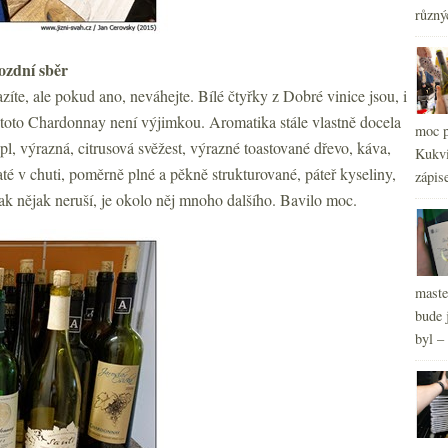
2
►
různý
2
►
2
►
ozdní sběr
2
►
zíte, ale pokud ano, neváhejte. Bílé čtyřky z Dobré vinice jsou, i
2
►
A toto Chardonnay není výjimkou. Aromatika stále vlastně docela
moc p
ipl, výrazná, citrusová svěžest, výrazné toastované dřevo, káva,
Kukvi
até v chuti, poměrně plné a pěkně strukturované, páteř kyseliny,
zápis
ak nějak neruší, je okolo něj mnoho dalšího. Bavilo moc.
maste
bude 
byl –