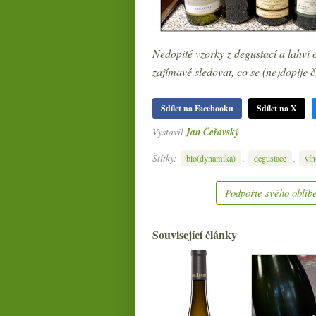
Nedopité vzorky z degustací a lahví
zajímavé sledovat, co se (ne)dopije či
Sdílet na Facebooku
Sdílet na X
Vystavil
Jan Čeřovský
Štítky:
,
,
bio(dynamika)
degustace
vín
Podpořte svého oblíbe
Související články