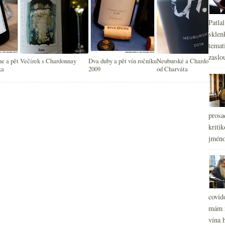
Patla
sklen
temati
zaslou
e a pět
Večírek s Chardonnay
Dva duby a pět vín ročníku
Neuburské a Chardonnay
ka
2009
od Charváta
prosa
kritik
jméno
covid
mám r
vína h