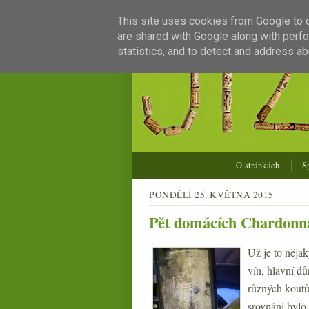
This site uses cookies from Google to de
are shared with Google along with perfo
statistics, and to detect and address ab
O stránkách
S
PONDĚLÍ 25. KVĚTNA 2015
Pět domácích Chardonna
Už je to něja
vín, hlavní dů
různých koutů
srovnání bylo