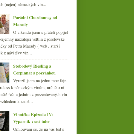
011
(252)
ch (nejen) německých vin...
010
(249)
009
(249)
Parádní Chardonnay od
008
(270)
Marady
007
(108)
O víkendu jsem s přáteli popíjel
říjemný nazrálejší veltlín z josefovské
čky od Petra Marady ( web , starší
ek z návštěvy vin...
Stobodový Riesling a
Corpinnat s pozvánkou
Vyrazil jsem na jednu moc fajn
rclass k německým vínům, určitě o ní
ještě řeč, a jedním z prezentovaných vín
 vzhledem k zamě...
Vinotéka Epizoda IV:
Výparník vrací úder
Omlouvám se, že na vás teď s