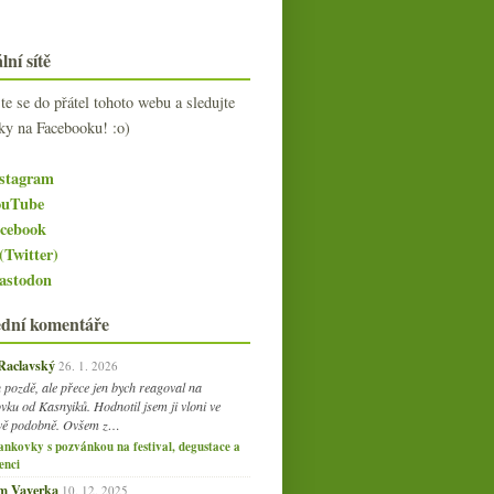
lní sítě
jte se do přátel tohoto webu a sledujte
ky na Facebooku! :o)
stagram
uTube
cebook
(Twitter)
stodon
ední komentáře
 Raclavský
26. 1. 2026
 pozdě, ale přece jen bych reagoval na
vku od Kasnyiků. Hodnotil jsem ji vloni ve
vě podobně. Ovšem z…
ankovky s pozvánkou na festival, degustace a
enci
am Vaverka
10. 12. 2025