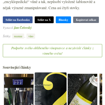
„encyklopedické“ vůně a tak, nepůsobí vyloženě šablonovitě a
nějak výrazně zmanipulovaně. Cena asi čtyři stovky.
Sdílet na Facebooku
Sdílet na X
Bluesky
Kopírovat odkaz
Vystavil
Jan Čeřovský
Štítky:
,
recenze
víno
Podpořte svého oblíbeného vínopsavce a nezávislé články z
vinného světa!
Související články