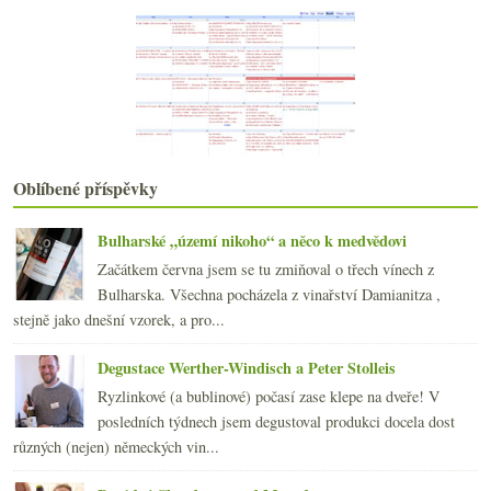
Prosecco – vše důležité na úvod
Sympatický šampaňský dům Chapuy
října
(22)
►
září
(21)
►
srpna
(22)
►
července
(22)
►
června
(17)
►
Oblíbené příspěvky
května
(21)
►
dubna
(21)
►
Bulharské „území nikoho“ a něco k medvědovi
března
(21)
►
Začátkem června jsem se tu zmiňoval o třech vínech z
února
(20)
►
Bulharska. Všechna pocházela z vinařství Damianitza ,
ledna
(22)
►
stejně jako dnešní vzorek, a pro...
2012
(254)
►
2011
(252)
►
Degustace Werther-Windisch a Peter Stolleis
2010
(249)
►
Ryzlinkové (a bublinové) počasí zase klepe na dveře! V
2009
(249)
►
posledních týdnech jsem degustoval produkci docela dost
2008
(270)
►
různých (nejen) německých vin...
2007
(108)
►