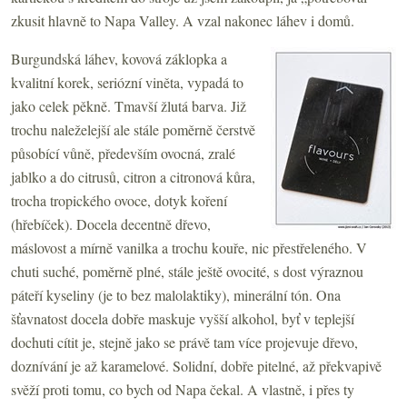
zkusit hlavně to Napa Valley. A vzal nakonec láhev i domů.
Burgundská láhev, kovová záklopka a
kvalitní korek, seriózní viněta, vypadá to
jako celek pěkně. Tmavší žlutá barva. Již
trochu naleželejší ale stále poměrně čerstvě
působící vůně, především ovocná, zralé
jablko a do citrusů, citron a citronová kůra,
trocha tropického ovoce, dotyk koření
(hřebíček). Docela decentně dřevo,
máslovost a mírně vanilka a trochu kouře, nic přestřeleného. V
chuti suché, poměrně plné, stále ještě ovocité, s dost výraznou
páteří kyseliny (je to bez malolaktiky), minerální tón. Ona
šťavnatost docela dobře maskuje vyšší alkohol, byť v teplejší
dochuti cítit je, stejně jako se právě tam více projevuje dřevo,
doznívání je až karamelové. Solidní, dobře pitelné, až překvapivě
svěží proti tomu, co bych od Napa čekal. A vlastně, i přes ty