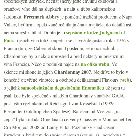
specifických úchylek, nechat sherry ještě chvilku oxidovat a
oranžové víno dál na slupkách, a nalít si třeba kalifornskou
Freemark Abbey
šardonku.
je poměrně tradiční producent z Napa
Valley, byť firma opakovaně měnila jména a majitele, do detailů asi
sepsáno v knize Judgment of
nemá smysl zabíhat. Dobře je to
Paris
, i jejich vína totiž soupeřila ve slavné degustaci roku 1976 s
Francií (tím, že Cabernet skončil poslední, se moc nechlubí;
Chardonnay bylo někde uprostřed a před některými prestižními
na ofiko webu
vína Francie). Něco o podniku najde na
. Ve
Chardonnay 2007
sklence mi skončilo jejich
. Nejdříve to bylo v
web
konečně otevřené vinotéce a obchodu delikatesami Flavours (
),
samoobslužném degustačním Enomaticu
o jejichž
už jsem tu
psal, kde bylo společně s mladým Chardonnay vinařství GAJA,
postarším ryzlinkem od Reichsgraf von Kesselstatt (1992er
Piesporter Goldtröpfchen Spätlese), Barolem od Voerzia, „na
čepu“ byla i mladá Ornellaia či červený Chassagne-Montrachet 1er
Cru Morgeot 2008 od Lamy-Pillot. Poznámky snad časem,
kartičkou s kreditem do stroje už jsem zakoupil, já „potřeboval“