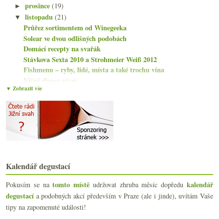
prosince
(19)
►
listopadu
(21)
▼
Průřez sortimentem od Winegeeka
Solear ve dvou odlišných podobách
Domácí recepty na svařák
Stávkova Sexta 2010 a Strohmeier Weiß 2012
Fishmenu – ryby, lidé, místa a také trochu vína
Višně divoce pivní
▼ Zobrazit vše
Beaujolais Nouveau 2013 na dvanácti vzorcích
Dvě prestižní vína od bohémky
Ikony od Errazuriz
Není sladké, nemá chybu. Čtyři body.
Na ochutnávce Leone de Castris
Americké Chardonnay samoobslužně ve Flavours
Na večeři u Hestona Blumenthala
Dvě šardonky a burgundská šunka
Kalendář degustací
Šťastnou ruku se Svatomartinským a něco ke snouben...
tomto místě
kalendář
Pokusím se na
udržovat zhruba měsíc dopředu
Tři zajímavá Beaujolais z Domaine de Thulon
degustací
a podobných akcí především v Praze (ale i jinde), uvítám Vaše
Kraus Sekt, bio vlašák od Spielbergu, Petit Edelsp...
Henri Bourgeois a jeho novozélandský pinot
tipy na zapomenuté události!
Krásné Nebbiolo od Ar.Pe.Pe.