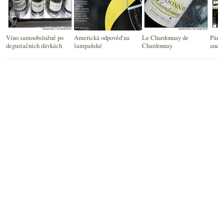
Víno samoobslužně po
Americká odpověď na
Le Chardonnay de
Pár v
degustačních dávkách
šampaňské
Chardonnay
aneb 