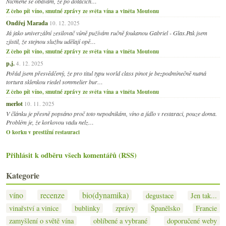
Nicméně se obávám, že po dotacích…
Z čeho pít víno, smutné zprávy ze světa vína a viněta Moutonu
Ondřej Marada
10. 12. 2025
Já jako univerzální zesilovač vůně pužívám ručně foukanou Gabriel - Glas.Pak jsem
zjistil, že stejnou službu udělají opě…
Z čeho pít víno, smutné zprávy ze světa vína a viněta Moutonu
p.j.
4. 12. 2025
Pořád jsem přesvědčený, že pro titul typu world class pinot je bezpodmínečně nutná
tortura sklenkou riedel sommelier bur…
Z čeho pít víno, smutné zprávy ze světa vína a viněta Moutonu
merlot
10. 11. 2025
V článku je přesně popsáno proč toto nepodnikám, víno a jídlo v restaraci, pouze doma.
Problém je, že korkovou vadu nelz…
O korku v prestižní restauraci
Přihlásit k odběru všech komentářů (RSS)
Kategorie
víno
recenze
bio(dynamika)
degustace
Jen tak...
vinařství a vinice
bublinky
zprávy
Španělsko
Francie
zamyšlení o světě vína
oblíbené a vybrané
doporučené weby