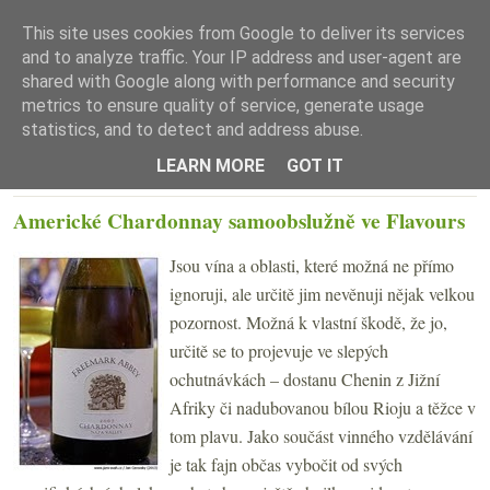
This site uses cookies from Google to deliver its services
and to analyze traffic. Your IP address and user-agent are
shared with Google along with performance and security
metrics to ensure quality of service, generate usage
statistics, and to detect and address abuse.
☰ Menu
LEARN MORE
GOT IT
ČTVRTEK 14. LISTOPADU 2013
Americké Chardonnay samoobslužně ve Flavours
Jsou vína a oblasti, které možná ne přímo
ignoruji, ale určitě jim nevěnuji nějak velkou
pozornost. Možná k vlastní škodě, že jo,
určitě se to projevuje ve slepých
ochutnávkách – dostanu Chenin z Jižní
Afriky či nadubovanou bílou Rioju a těžce v
tom plavu. Jako součást vinného vzdělávání
je tak fajn občas vybočit od svých