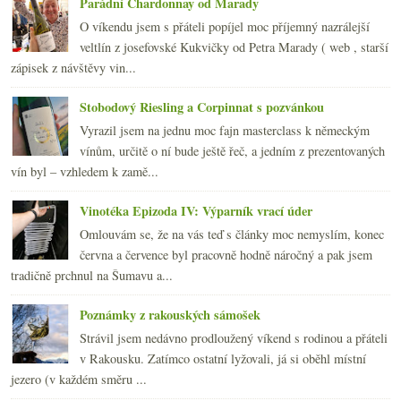
Parádní Chardonnay od Marady
O víkendu jsem s přáteli popíjel moc příjemný nazrálejší
veltlín z josefovské Kukvičky od Petra Marady ( web , starší
zápisek z návštěvy vin...
Stobodový Riesling a Corpinnat s pozvánkou
Vyrazil jsem na jednu moc fajn masterclass k německým
vínům, určitě o ní bude ještě řeč, a jedním z prezentovaných
vín byl – vzhledem k zamě...
Vinotéka Epizoda IV: Výparník vrací úder
Omlouvám se, že na vás teď s články moc nemyslím, konec
června a července byl pracovně hodně náročný a pak jsem
tradičně prchnul na Šumavu a...
Poznámky z rakouských sámošek
Strávil jsem nedávno prodloužený víkend s rodinou a přáteli
v Rakousku. Zatímco ostatní lyžovali, já si oběhl místní
jezero (v každém směru ...