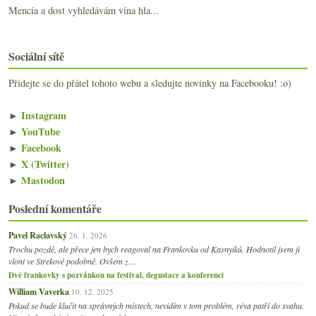
Mencía a dost vyhledávám vína hla...
Sociální sítě
Přidejte se do přátel tohoto webu a sledujte novinky na Facebooku! :o)
►
Instagram
►
YouTube
►
Facebook
►
X (Twitter)
►
Mastodon
Poslední komentáře
Pavel Raclavský
26. 1. 2026
Trochu pozdě, ale přece jen bych reagoval na Frankovku od Kasnyiků. Hodnotil jsem ji
vloni ve Strekově podobně. Ovšem z…
Dvě frankovky s pozvánkou na festival, degustace a konferenci
William Vaverka
10. 12. 2025
Pokud se bude klučit na správných místech, nevidím v tom problém, réva patří do svahu.