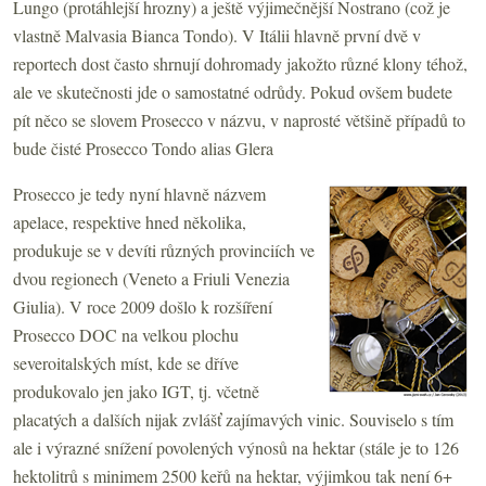
Lungo (protáhlejší hrozny) a ještě výjimečnější Nostrano (což je
vlastně Malvasia Bianca Tondo). V Itálii hlavně první dvě v
reportech dost často shrnují dohromady jakožto různé klony téhož,
ale ve skutečnosti jde o samostatné odrůdy. Pokud ovšem budete
pít něco se slovem Prosecco v názvu, v naprosté většině případů to
bude čisté Prosecco Tondo alias Glera
Prosecco je tedy nyní hlavně názvem
apelace, respektive hned několika,
produkuje se v devíti různých provinciích ve
dvou regionech (Veneto a Friuli Venezia
Giulia). V roce 2009 došlo k rozšíření
Prosecco DOC na velkou plochu
severoitalských míst, kde se dříve
produkovalo jen jako IGT, tj. včetně
placatých a dalších nijak zvlášť zajímavých vinic. Souviselo s tím
ale i výrazné snížení povolených výnosů na hektar (stále je to 126
hektolitrů s minimem 2500 keřů na hektar, výjimkou tak není 6+