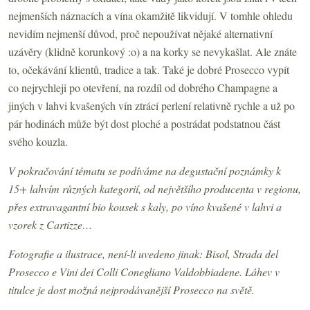
nejmenších náznacích a vína okamžitě likvidují. V tomhle ohledu
nevidím nejmenší důvod, proč nepoužívat nějaké alternativní
uzávěry (klidně korunkový :o) a na korky se nevykašlat. Ale znáte
to, očekávání klientů, tradice a tak. Také je dobré Prosecco vypít
co nejrychleji po otevření, na rozdíl od dobrého Champagne a
jiných v lahvi kvašených vín ztrácí perlení relativně rychle a už po
pár hodinách může být dost ploché a postrádat podstatnou část
svého kouzla.
V pokračování tématu se podíváme na degustační poznámky k
15+ lahvím různých kategorií, od největšího producenta v regionu,
přes extravagantní bio kousek s kaly, po víno kvašené v lahvi a
vzorek z Cartizze…
Fotografie a ilustrace, není-li uvedeno jinak: Bisol, Strada del
Prosecco e Vini dei Colli Conegliano Valdobbiadene. Láhev v
titulce je dost možná nejprodávanější Prosecco na světě.