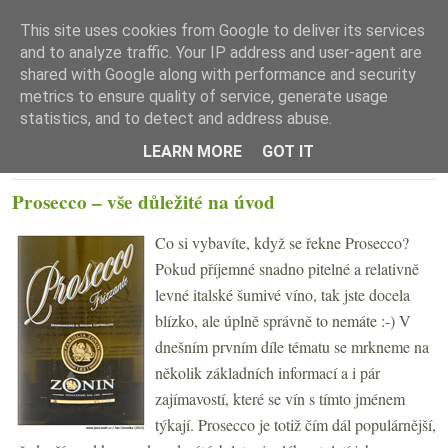
This site uses cookies from Google to deliver its services
and to analyze traffic. Your IP address and user-agent are
shared with Google along with performance and security
metrics to ensure quality of service, generate usage
statistics, and to detect and address abuse.
☰ Menu
LEARN MORE
GOT IT
PONDĚLÍ 4. LISTOPADU 2013
Prosecco – vše důležité na úvod
Co si vybavíte, když se řekne Prosecco?
Pokud příjemné snadno pitelné a relativně
levné italské šumivé víno, tak jste docela
blízko, ale úplně správně to nemáte :-) V
dnešním prvním díle tématu se mrkneme na
několik základních informací a i pár
zajímavostí, které se vín s tímto jménem
týkají. Prosecco je totiž čím dál populárnější,