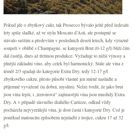
Pokud jde o zbytkový cukr, tak Prosecco bývalo ještě před šedesáti
lety spíše sladké, až ve stylu Moscato d’Asti, ale postupně se
stávalo sušším a především v posledních deseti letech, kdy výrazně
soupeří v oblibě s Champagne, se kategorii Brut (0-12 g/l) blíží čím
dál častěji, dnes až třetinou produkce. Vyžaduje to nižší výnosy a
plnější základní víno, aby celek byl harmonický. Stále ale vína z
téměř 2/3 spadají do kategorie Extra Dry, tedy 12-17 g/l
zbytkového cukru, přesto působí vlastně jen mírně nasládle a
příjemně vyváženě (ta dobrá, myslím). Nelze tvrdit, že jako brut
jsou vína lepší, i „terroirová“ zajímavější vína jsou mnohdy Extra
Dry. A v případě slavného drahého Cartizze, odkud vždy
pocházela nejvyzrálejší vína, je dost častá i kategorie Dry. Což je
poněkud matoucím způsobem nejsladší z trojice, cukru 17 až 32
g/l.