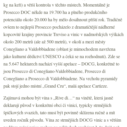
kg na keři) a větší kontrola v těchto místech. Momentálně je
Prosecco DOC někde na 19.700 ha a plného produkčního
potenciálu okolo 20.000 ha by mělo dosáhnout příští rok. Tradičně
ovšem to nejlepší Prosecco pocházelo z dramatičtější nádherné
kopcovité krajiny provincie Treviso a vinic v nadmořských výškách
okolo 200 metrů (ale až 500 metrů), v okolí a mezi městy
Conegliano a Valdobbiadene (oblast je mimochodem navržena
jako kulturní dědictví UNESCO a čeká se na rozhodnutí). Zde se
na 5.647 hektarech nachází vyšší apelace – DOCG, konkrétně to
jsou Prosecco di Conegliano-Valdobbiadene, Prosecco di
Conegliano a Prosecco di Valdobbiadene. Na vrcholu pyramidy
pak stojí jedno místní „Grand Cru“, malá apelace Cartizze.
Zajímavá mohou být vína s „Rive di…“ na vinětě, která jasně
deklarují původ v konkrétní obci či vinici, typicky strmějších
špičkových svazích, tato musí být povinně sklízena ručně a mít
uveden ročník původu. Vína ze strmějších DOCG vinic a s větším