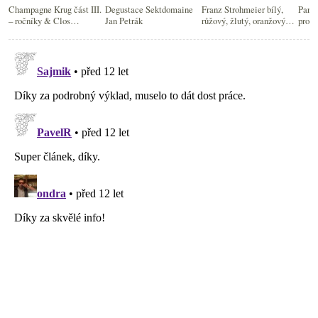
Champagne Krug část III.
Degustace Sektdomaine
Franz Strohmeier bílý,
Parád
– ročníky & Clos…
Jan Petrák
růžový, žlutý, oranžový…
prokl