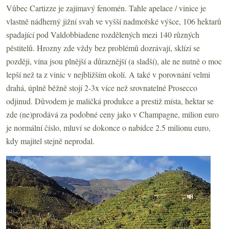
Vůbec Cartizze je zajímavý fenomén. Tahle apelace / vinice je
vlastně nádherný jižní svah ve vyšší nadmořské výšce, 106 hektarů
spadající pod Valdobbiadene rozdělených mezi 140 různých
pěstitelů. Hrozny zde vždy bez problémů dozrávají, sklízí se
později, vína jsou plnější a důraznější (a sladší), ale ne nutně o moc
lepší než ta z vinic v nejbližším okolí. A také v porovnání velmi
drahá, úplně běžně stojí 2-3x více než srovnatelné Prosecco
odjinud. Důvodem je maličká produkce a prestiž místa, hektar se
zde (ne)prodává za podobné ceny jako v Champagne, milion euro
je normální číslo, mluví se dokonce o nabídce 2.5 milionu euro,
kdy majitel stejně neprodal.