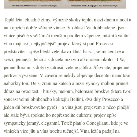
Teplá léta, chladné zimy, výrazné skoky teplot mezi dnem a nocí a
na kopcích dobře větrané vinice. V oblasti Valdobbiadene jsou
vinice písčité s větším či menším podílem vápence, místní kvalitní
vína mají asi „nejtypičtější“ projev, který si pod Prosecco
představíte – spíše bledá zelenkavo-žlutá barva, velmi čerstvé a
svěží, jemnější, lehčí a s docela nízkým alkoholem okolo 11 %,
jemně florální, s dotyky citrusů, zelené jablko. Šťavnaté, příjemně
perlivé, vyvážené. V závěru se někdy objevuje decentní mandlově
nahořklý tón. Delší zrání na kalech a nižší výnosy mohou přinést
důraz na ovocitost – hrušky, meloun, bělomasé broskve (které tvoří
součást velmi oblíbeného koktejlu Bellini, dva díly Prosecco a
jeden díl broskvového pyré) – a vína jsou projevem o něco plnější,
ale stále bývá (pokud ho nepřestřelíte cukrem) projev spíše
sympaticky jemný, elegantní. Totéž platí o Coneglianu, kde je ve
vinicích více jílu a vína trochu tučnější. Vína leží a padají na