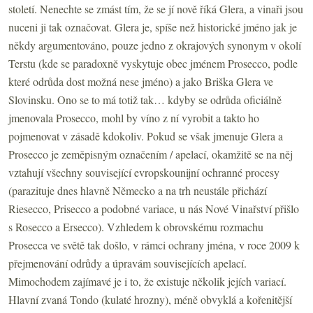
století. Nenechte se zmást tím, že se jí nově říká Glera, a vinaři jsou
nuceni ji tak označovat. Glera je, spíše než historické jméno jak je
někdy argumentováno, pouze jedno z okrajových synonym v okolí
Terstu (kde se paradoxně vyskytuje obec jménem Prosecco, podle
které odrůda dost možná nese jméno) a jako Briška Glera ve
Slovinsku. Ono se to má totiž tak… kdyby se odrůda oficiálně
jmenovala Prosecco, mohl by víno z ní vyrobit a takto ho
pojmenovat v zásadě kdokoliv. Pokud se však jmenuje Glera a
Prosecco je zeměpisným označením / apelací, okamžitě se na něj
vztahují všechny související evropskounijní ochranné procesy
(parazituje dnes hlavně Německo a na trh neustále přichází
Riesecco, Prisecco a podobné variace, u nás Nové Vinařství přišlo
s Rosecco a Ersecco). Vzhledem k obrovskému rozmachu
Prosecca ve světě tak došlo, v rámci ochrany jména, v roce 2009 k
přejmenování odrůdy a úpravám souvisejících apelací.
Mimochodem zajímavé je i to, že existuje několik jejích variací.
Hlavní zvaná Tondo (kulaté hrozny), méně obvyklá a kořenitější