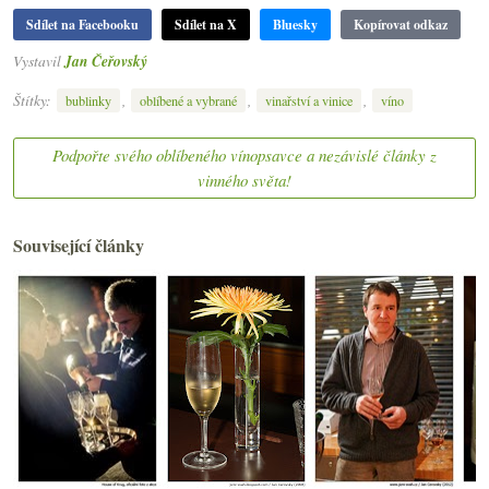
Sdílet na Facebooku
Sdílet na X
Bluesky
Kopírovat odkaz
Vystavil
Jan Čeřovský
Štítky:
,
,
,
bublinky
oblíbené a vybrané
vinařství a vinice
víno
Podpořte svého oblíbeného vínopsavce a nezávislé články z
vinného světa!
Související články