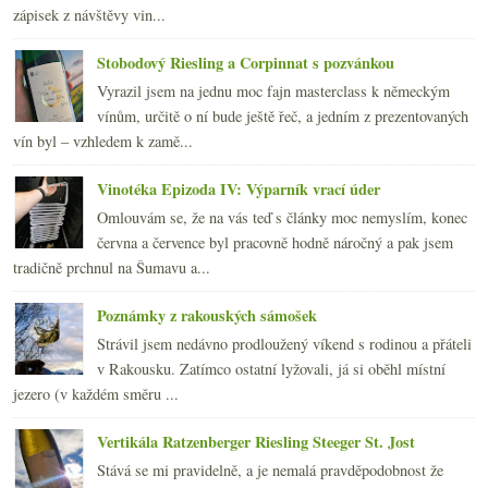
zápisek z návštěvy vin...
Stobodový Riesling a Corpinnat s pozvánkou
Vyrazil jsem na jednu moc fajn masterclass k německým
vínům, určitě o ní bude ještě řeč, a jedním z prezentovaných
vín byl – vzhledem k zamě...
Vinotéka Epizoda IV: Výparník vrací úder
Omlouvám se, že na vás teď s články moc nemyslím, konec
června a července byl pracovně hodně náročný a pak jsem
tradičně prchnul na Šumavu a...
Poznámky z rakouských sámošek
Strávil jsem nedávno prodloužený víkend s rodinou a přáteli
v Rakousku. Zatímco ostatní lyžovali, já si oběhl místní
jezero (v každém směru ...
Vertikála Ratzenberger Riesling Steeger St. Jost
Stává se mi pravidelně, a je nemalá pravděpodobnost že