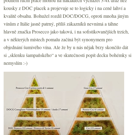
podílem ruční práce mohou na nákladech vycházet 3-4x dráž než
kousky z DOC placek a projevuje se to logicky i na ceně lahví a
kvalitě obsahu. Bohužel rozdíl DOC/DOCG, oproti mnoha jiným
vínům z Itálie jasně patrný, příliš zákazníků nevnímá a táhne
hlavně značka Prosecco jako taková, i na sofistikovanějších trzích,
a v některých místech pomalu začíná být synonymem pro
objednání šumivého vína. Ale že by u nás nějak brzy skončilo dát
si „sklenku šampaňského“ a ve skutečnosti popít decku bohémky si
nemyslím :-)