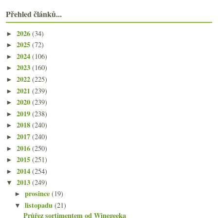
Přehled článků...
2026
(34)
►
2025
(72)
►
2024
(106)
►
2023
(160)
►
2022
(225)
►
2021
(239)
►
2020
(239)
►
2019
(238)
►
2018
(240)
►
2017
(240)
►
2016
(250)
►
2015
(251)
►
2014
(254)
►
2013
(249)
▼
prosince
(19)
►
listopadu
(21)
▼
Průřez sortimentem od Winegeeka