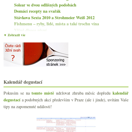
Solear ve dvou odlišných podobách
Domácí recepty na svařák
Stávkova Sexta 2010 a Strohmeier Weiß 2012
Fishmenu – ryby, lidé, místa a také trochu vína
Višně divoce pivní
▼ Zobrazit vše
Beaujolais Nouveau 2013 na dvanácti vzorcích
Dvě prestižní vína od bohémky
Ikony od Errazuriz
Není sladké, nemá chybu. Čtyři body.
Na ochutnávce Leone de Castris
Americké Chardonnay samoobslužně ve Flavours
Na večeři u Hestona Blumenthala
Dvě šardonky a burgundská šunka
Kalendář degustací
Šťastnou ruku se Svatomartinským a něco ke snouben...
tomto místě
kalendář
Pokusím se na
udržovat zhruba měsíc dopředu
Tři zajímavá Beaujolais z Domaine de Thulon
degustací
a podobných akcí především v Praze (ale i jinde), uvítám Vaše
Kraus Sekt, bio vlašák od Spielbergu, Petit Edelsp...
Henri Bourgeois a jeho novozélandský pinot
tipy na zapomenuté události!
Krásné Nebbiolo od Ar.Pe.Pe.
Prosecco – vše důležité na úvod
Sympatický šampaňský dům Chapuy