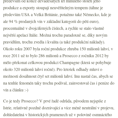
především od konce devadesátých let minulého století jeho
produkce a exporty stoupají neuvěřitelným tempem (táhne je
především USA a Velká Británie, potažmo také Německo, kde je
ale 94 % prodaných vín v základní kategorii do pěti euro),
procentuálně v dvojciferných číslech, a rychle se stalo vlastně
největší apelací Itálie. Možná trochu paradoxně se, díky novým
pravidlům, trochu zvedla i kvalita (a také produkční náklady).
Okolo roku 2007 byla roční produkce zhruba 150 milionů lahví, v
roce 2011 už to bylo 286 milionů a Prosecco z ročníku 2012 by
mělo překonat celkovou produkci Champagne (která se pohybuje
okolo 320 milionů lahví ročně). Pro letošek odhady mluví o
možnosti dosáhnout čtyř set milionů lahví. Inu nastal čas, abych se
na tenhle fenomén taky trochu podíval, zainvestoval čas i peníze do
vín a článku :-)
Co je tedy Prosecco? V prvé řadě odrůda, původem nejspíše z
Istrie, relativně pozdně dozrávající a více méně neutrální v projevu,
dohledatelná v historických pramenech už v polovině osmnáctého