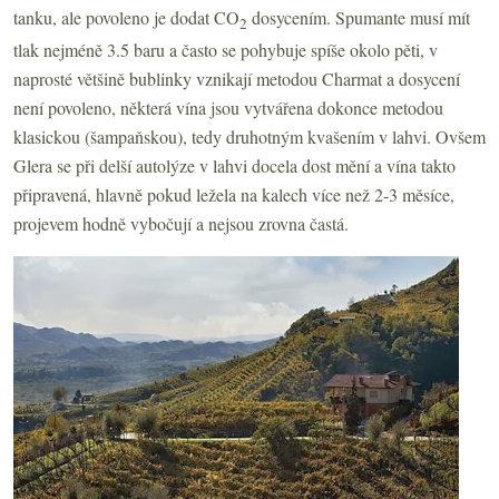
tanku, ale povoleno je dodat CO
dosycením. Spumante musí mít
2
tlak nejméně 3.5 baru a často se pohybuje spíše okolo pěti, v
naprosté většině bublinky vznikají metodou Charmat a dosycení
není povoleno, některá vína jsou vytvářena dokonce metodou
klasickou (šampaňskou), tedy druhotným kvašením v lahvi. Ovšem
Glera se při delší autolýze v lahvi docela dost mění a vína takto
připravená, hlavně pokud ležela na kalech více než 2-3 měsíce,
projevem hodně vybočují a nejsou zrovna častá.