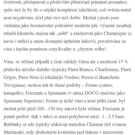
čerstvosti, přístupnosti a především přímočaré primární aromatice,
spíše než že by šlo o nějaké komplexní záležitosti, což ovšem nutně
není negativum, účel plní více než dobře. Možná i proto jsou
vnímána jako bezstarostné pohodové moderní pití, výrazně zasahují
mladší klientelu, nejsou tak „nóbl“ a exkluzivní jako Champagne (a
navíc i měkčí a snáze dostupné úplnému laikovi), považována za
vína s lepším poměrem ceny/kvality a „chytrou volbu“.
Vína, ve většině případů z čisté odrůdy Glera ale s možností 15 %
přídavku něčeho dalšího (typicky Pinot Bianco, Chardonnay, Pinot
Grigio, Pinot Nero či lokálnější Verdiso, Perera či Bianchetta
Trevigiana), mohou mít tři různé podoby – Fermo (calmo,
tranquillo), Frizzante a Spumante (v rámci DOCG značeno jako
Spumante Superiore). Fermo je tiché víno a není příliš časté, byť
možná ještě před 100 - 150 lety taková byla většina. Frizzante je
jemně perlivé, tlak v lahvi se musí pohybovat mezi 1 - 2.5 baru.
Bublinky se zde typicky získávají metodou Charmat (též zvanou
Martinotti), tedy druhotným kvašením pod tlakem v nerezovém