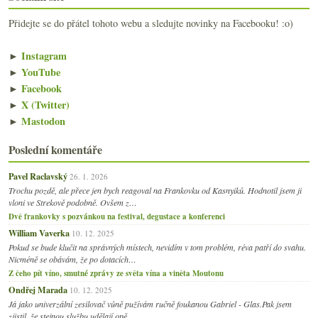
Přidejte se do přátel tohoto webu a sledujte novinky na Facebooku! :o)
►
Instagram
►
YouTube
►
Facebook
►
X (Twitter)
►
Mastodon
Poslední komentáře
Pavel Raclavský
26. 1. 2026
Trochu pozdě, ale přece jen bych reagoval na Frankovku od Kasnyiků. Hodnotil jsem ji
vloni ve Strekově podobně. Ovšem z…
Dvě frankovky s pozvánkou na festival, degustace a konferenci
William Vaverka
10. 12. 2025
Pokud se bude klučit na správných místech, nevidím v tom problém, réva patří do svahu.
Nicméně se obávám, že po dotacích…
Z čeho pít víno, smutné zprávy ze světa vína a viněta Moutonu
Ondřej Marada
10. 12. 2025
Já jako univerzální zesilovač vůně pužívám ručně foukanou Gabriel - Glas.Pak jsem
zjistil, že stejnou službu udělají opě…