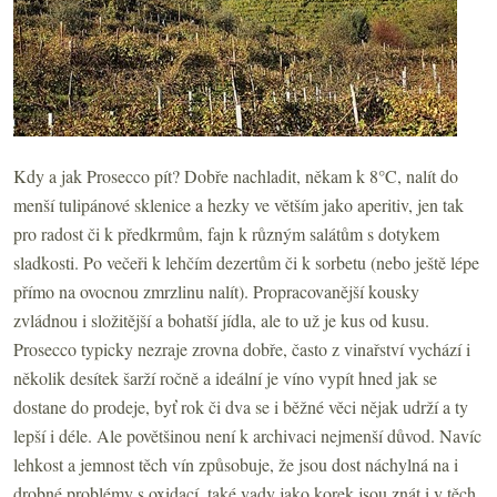
Kdy a jak Prosecco pít? Dobře nachladit, někam k 8°C, nalít do
menší tulipánové sklenice a hezky ve větším jako aperitiv, jen tak
pro radost či k předkrmům, fajn k různým salátům s dotykem
sladkosti. Po večeři k lehčím dezertům či k sorbetu (nebo ještě lépe
přímo na ovocnou zmrzlinu nalít). Propracovanější kousky
zvládnou i složitější a bohatší jídla, ale to už je kus od kusu.
Prosecco typicky nezraje zrovna dobře, často z vinařství vychází i
několik desítek šarží ročně a ideální je víno vypít hned jak se
dostane do prodeje, byť rok či dva se i běžné věci nějak udrží a ty
lepší i déle. Ale povětšinou není k archivaci nejmenší důvod. Navíc
lehkost a jemnost těch vín způsobuje, že jsou dost náchylná na i
drobné problémy s oxidací, také vady jako korek jsou znát i v těch