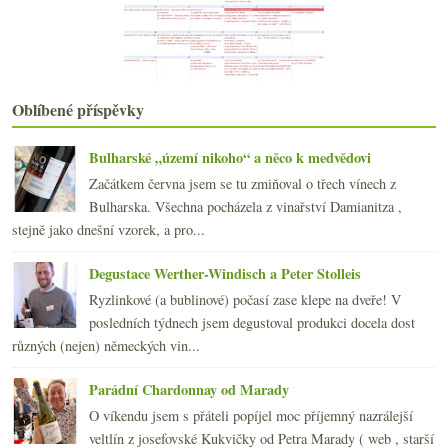
října
(22)
►
září
(21)
►
srpna
(22)
►
července
(22)
►
června
(17)
►
Oblíbené příspěvky
května
(21)
►
dubna
(21)
►
Bulharské „území nikoho“ a něco k medvědovi
března
(21)
►
Začátkem června jsem se tu zmiňoval o třech vínech z
února
(20)
►
Bulharska. Všechna pocházela z vinařství Damianitza ,
ledna
(22)
►
stejně jako dnešní vzorek, a pro...
2012
(254)
►
2011
(252)
►
Degustace Werther-Windisch a Peter Stolleis
2010
(249)
►
Ryzlinkové (a bublinové) počasí zase klepe na dveře! V
2009
(249)
►
posledních týdnech jsem degustoval produkci docela dost
2008
(270)
►
různých (nejen) německých vin...
2007
(108)
►
Parádní Chardonnay od Marady
O víkendu jsem s přáteli popíjel moc příjemný nazrálejší
veltlín z josefovské Kukvičky od Petra Marady ( web , starší