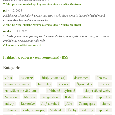
Z čeho pít víno, smutné zprávy ze světa vína a viněta Moutonu
p.j.
4. 12. 2025
Pořád jsem přesvědčený, že pro titul typu world class pinot je bezpodmínečně nutná
tortura sklenkou riedel sommelier bur…
Z čeho pít víno, smutné zprávy ze světa vína a viněta Moutonu
merlot
10. 11. 2025
V článku je přesně popsáno proč toto nepodnikám, víno a jídlo v restaraci, pouze doma.
Problém je, že korkovou vadu nelz…
O korku v prestižní restauraci
Přihlásit k odběru všech komentářů (RSS)
Kategorie
víno
recenze
bio(dynamika)
degustace
Jen tak...
vinařství a vinice
bublinky
zprávy
Španělsko
Francie
zamyšlení o světě vína
oblíbené a vybrané
doporučené weby
Německo
Morava
Burgundsko
Itálie
Bordeaux
reportáže
ankety
Rakousko
Jiný alkohol
jídlo
Champagne
sherry
restaurace
knihy a časopisy
Maďarsko
Čechy
Podvody
Japonsko