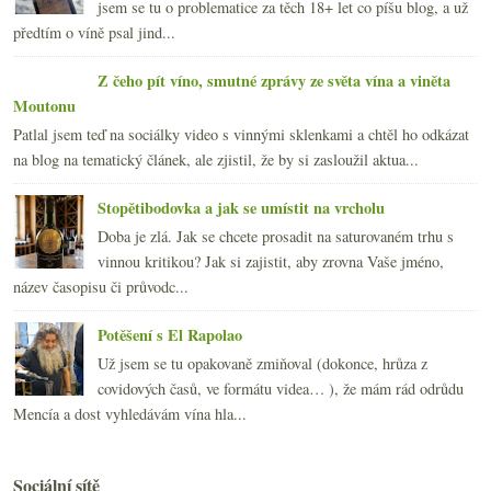
jsem se tu o problematice za těch 18+ let co píšu blog, a už
předtím o víně psal jind...
Z čeho pít víno, smutné zprávy ze světa vína a viněta
Moutonu
Patlal jsem teď na sociálky video s vinnými sklenkami a chtěl ho odkázat
na blog na tematický článek, ale zjistil, že by si zasloužil aktua...
Stopětibodovka a jak se umístit na vrcholu
Doba je zlá. Jak se chcete prosadit na saturovaném trhu s
vinnou kritikou? Jak si zajistit, aby zrovna Vaše jméno,
název časopisu či průvodc...
Potěšení s El Rapolao
Už jsem se tu opakovaně zmiňoval (dokonce, hrůza z
covidových časů, ve formátu videa… ), že mám rád odrůdu
Mencía a dost vyhledávám vína hla...
Sociální sítě