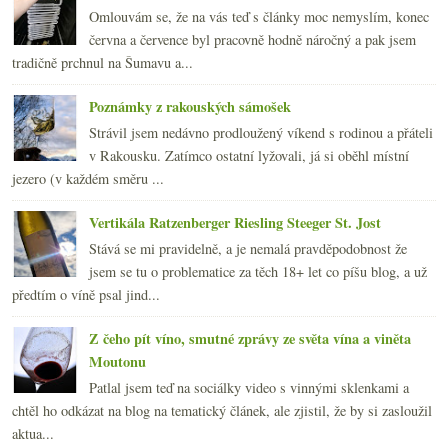
Omlouvám se, že na vás teď s články moc nemyslím, konec
června a července byl pracovně hodně náročný a pak jsem
tradičně prchnul na Šumavu a...
Poznámky z rakouských sámošek
Strávil jsem nedávno prodloužený víkend s rodinou a přáteli
v Rakousku. Zatímco ostatní lyžovali, já si oběhl místní
jezero (v každém směru ...
Vertikála Ratzenberger Riesling Steeger St. Jost
Stává se mi pravidelně, a je nemalá pravděpodobnost že
jsem se tu o problematice za těch 18+ let co píšu blog, a už
předtím o víně psal jind...
Z čeho pít víno, smutné zprávy ze světa vína a viněta
Moutonu
Patlal jsem teď na sociálky video s vinnými sklenkami a
chtěl ho odkázat na blog na tematický článek, ale zjistil, že by si zasloužil
aktua...