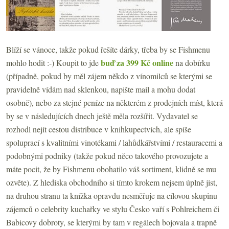
Blíží se vánoce, takže pokud řešíte dárky, třeba by se Fishmenu
buď za 399 Kč online
mohlo hodit :-) Koupit to jde
na dobírku
(případně, pokud by měl zájem někdo z vínomilců se kterými se
pravidelně vídám nad sklenkou, napište mail a mohu dodat
osobně), nebo za stejné peníze na některém z prodejních míst, která
by se v následujících dnech ještě měla rozšířit. Vydavatel se
rozhodl nejít cestou distribuce v knihkupectvích, ale spíše
spoluprací s kvalitními vinotékami / lahůdkářstvími / restauracemi a
podobnými podniky (takže pokud něco takového provozujete a
máte pocit, že by Fishmenu obohatilo váš sortiment, klidně se mu
ozvěte). Z hlediska obchodního si tímto krokem nejsem úplně jist,
na druhou stranu ta knížka opravdu nesměřuje na cílovou skupinu
zájemců o celebrity kuchařky ve stylu Česko vaří s Pohlreichem či
Babicovy dobroty, se kterými by tam v regálech bojovala a trapně