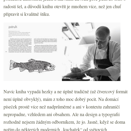
radostí šel, a důvodů knihu otevřít je mnohem více, než jen chuť
připravit si kvalitně štiku.
Navíc kniha vypadá hezky a ne úplně tradičně (už čtvercový formát
není úplně obvyklý), mám z toho moc dobrý pocit. Na domácí
píseček prostě více než nadprůměrné a ani v kontextu zahraničí
nepropadne, vzhledem ani obsahem. Ale na design a typografii
rozhodně nejsem žádným odborníkem, že jo. Jasně, když se doma
nořím do některých moderních „kuchařek“ od světových