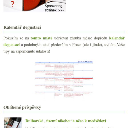
Není sladké, nemá chybu. Čtyři body.
Na ochutnávce Leone de Castris
Americké Chardonnay samoobslužně ve Flavours
Na večeři u Hestona Blumenthala
Dvě šardonky a burgundská šunka
Kalendář degustací
Šťastnou ruku se Svatomartinským a něco ke snouben...
tomto místě
kalendář
Pokusím se na
udržovat zhruba měsíc dopředu
Tři zajímavá Beaujolais z Domaine de Thulon
degustací
a podobných akcí především v Praze (ale i jinde), uvítám Vaše
Kraus Sekt, bio vlašák od Spielbergu, Petit Edelsp...
Henri Bourgeois a jeho novozélandský pinot
tipy na zapomenuté události!
Krásné Nebbiolo od Ar.Pe.Pe.
Prosecco – vše důležité na úvod
Sympatický šampaňský dům Chapuy
října
(22)
►
září
(21)
►
srpna
(22)
►
července
(22)
►
června
(17)
►
Oblíbené příspěvky
května
(21)
►
dubna
(21)
►
Bulharské „území nikoho“ a něco k medvědovi
března
(21)
►