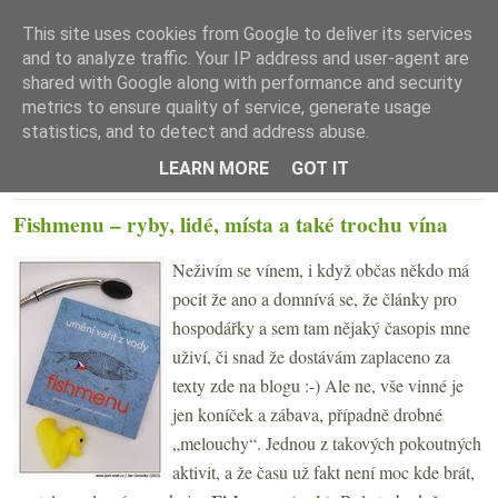
This site uses cookies from Google to deliver its services
and to analyze traffic. Your IP address and user-agent are
shared with Google along with performance and security
metrics to ensure quality of service, generate usage
statistics, and to detect and address abuse.
☰ Menu
LEARN MORE
GOT IT
PONDĚLÍ 25. LISTOPADU 2013
Fishmenu – ryby, lidé, místa a také trochu vína
Neživím se vínem, i když občas někdo má
pocit že ano a domnívá se, že články pro
hospodářky a sem tam nějaký časopis mne
uživí, či snad že dostávám zaplaceno za
texty zde na blogu :-) Ale ne, vše vinné je
jen koníček a zábava, případně drobné
„melouchy“. Jednou z takových pokoutných
aktivit, a že času už fakt není moc kde brát,