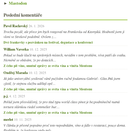
►
Mastodon
Poslední komentáře
Pavel Raclavský
26. 1. 2026
Trochu pozdě, ale přece jen bych reagoval na Frankovku od Kasnyiků. Hodnotil jsem ji
vloni ve Strekově podobně. Ovšem z…
Dvě frankovky s pozvánkou na festival, degustace a konferenci
William Vaverka
10. 12. 2025
Pokud se bude klučit na správných místech, nevidím v tom problém, réva patří do svahu.
Nicméně se obávám, že po dotacích…
Z čeho pít víno, smutné zprávy ze světa vína a viněta Moutonu
Ondřej Marada
10. 12. 2025
Já jako univerzální zesilovač vůně pužívám ručně foukanou Gabriel - Glas.Pak jsem
zjistil, že stejnou službu udělají opě…
Z čeho pít víno, smutné zprávy ze světa vína a viněta Moutonu
p.j.
4. 12. 2025
Pořád jsem přesvědčený, že pro titul typu world class pinot je bezpodmínečně nutná
tortura sklenkou riedel sommelier bur…
Z čeho pít víno, smutné zprávy ze světa vína a viněta Moutonu
merlot
10. 11. 2025
V článku je přesně popsáno proč toto nepodnikám, víno a jídlo v restaraci, pouze doma.
Problém je, že korkovou vadu nelz…