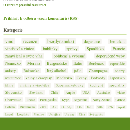
O korku v prestižní restauraci
Přihlásit k odběru všech komentářů (RSS)
Kategorie
víno
recenze
bio(dynamika)
degustace
Jen tak...
vinařství a vinice
bublinky
zprávy
Španělsko
Francie
zamyšlení o světě vína
oblíbené a vybrané
doporučené weby
Německo
Morava
Burgundsko
Itálie
Bordeaux
reportáže
ankety
Rakousko
Jiný alkohol
jídlo
Champagne
sherry
restaurace
knihy a časopisy
Maďarsko
Čechy
Podvody
Japonsko
filmy
vinárny a vinotéky
Supermarketovky
kuchyně
speciality
Slovensko
Slovinsko
Chile
Anglie
USA
Austrálie
video
Chorvatsko
Řecko
Portugalsko
Kypr
Argentina
Nový Zéland
Gruzie
Polsko
Rumunsko
káva
JAR
Odrůdy
84b
87b
90b
92b
Apríl
Izrael
Lotyšsko
Mexiko
Ukrajina
Urugay
Čína
Švýcarsko