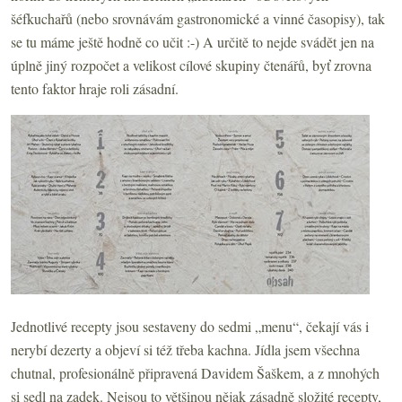
šéfkuchařů (nebo srovnávám gastronomické a vinné časopisy), tak
se tu máme ještě hodně co učit :-) A určitě to nejde svádět jen na
úplně jiný rozpočet a velikost cílové skupiny čtenářů, byť zrovna
tento faktor hraje roli zásadní.
Jednotlivé recepty jsou sestaveny do sedmi „menu“, čekají vás i
nerybí dezerty a objeví si též třeba kachna. Jídla jsem všechna
chutnal, profesionálně připravená Davidem Šaškem, a z mnohých
si sedl na zadek. Nejsou to většinou nějak zásadně složité recepty,