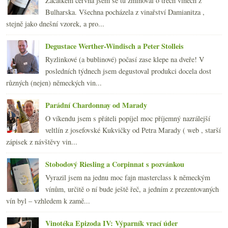
Začátkem června jsem se tu zmiňoval o třech vínech z
února
(20)
►
Bulharska. Všechna pocházela z vinařství Damianitza ,
ledna
(22)
►
stejně jako dnešní vzorek, a pro...
2012
(254)
►
2011
(252)
►
Degustace Werther-Windisch a Peter Stolleis
2010
(249)
►
Ryzlinkové (a bublinové) počasí zase klepe na dveře! V
2009
(249)
►
posledních týdnech jsem degustoval produkci docela dost
2008
(270)
►
různých (nejen) německých vin...
2007
(108)
►
Parádní Chardonnay od Marady
O víkendu jsem s přáteli popíjel moc příjemný nazrálejší
veltlín z josefovské Kukvičky od Petra Marady ( web , starší
zápisek z návštěvy vin...
Stobodový Riesling a Corpinnat s pozvánkou
Vyrazil jsem na jednu moc fajn masterclass k německým
vínům, určitě o ní bude ještě řeč, a jedním z prezentovaných
vín byl – vzhledem k zamě...
Vinotéka Epizoda IV: Výparník vrací úder