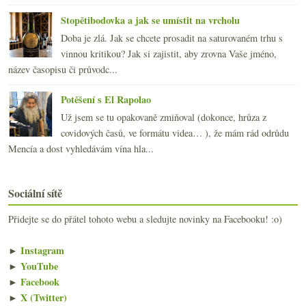
Stopětibodovka a jak se umístit na vrcholu
Doba je zlá. Jak se chcete prosadit na saturovaném trhu s
vinnou kritikou? Jak si zajistit, aby zrovna Vaše jméno,
název časopisu či průvodc...
Potěšení s El Rapolao
Už jsem se tu opakovaně zmiňoval (dokonce, hrůza z
covidových časů, ve formátu videa… ), že mám rád odrůdu
Mencía a dost vyhledávám vína hla...
Sociální sítě
Přidejte se do přátel tohoto webu a sledujte novinky na Facebooku! :o)
►
Instagram
►
YouTube
►
Facebook
►
X (Twitter)