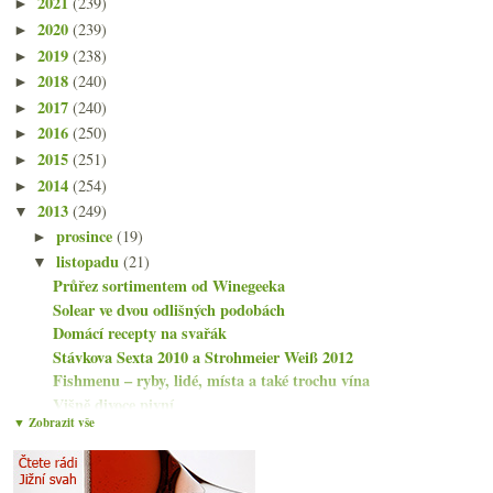
2021
(239)
►
2020
(239)
►
2019
(238)
►
2018
(240)
►
2017
(240)
►
2016
(250)
►
2015
(251)
►
2014
(254)
►
2013
(249)
▼
prosince
(19)
►
listopadu
(21)
▼
Průřez sortimentem od Winegeeka
Solear ve dvou odlišných podobách
Domácí recepty na svařák
Stávkova Sexta 2010 a Strohmeier Weiß 2012
Fishmenu – ryby, lidé, místa a také trochu vína
Višně divoce pivní
▼ Zobrazit vše
Beaujolais Nouveau 2013 na dvanácti vzorcích
Dvě prestižní vína od bohémky
Ikony od Errazuriz