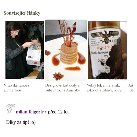
Související články
Vltavské rande s
Designové fastfoody a
Velký lok a malý srk,
Jak b
gurmánkou
vůbec trocha Ameriky
alkohol a zdraví, nový
ideál
oxfordský průvodce