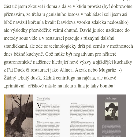
část už jsem zkoušel i doma a dá se v klidu provést (byť dobrovolně
přiznávám, že třeba u geniálního lososa v nakládací soli jsem asi
blbě navážil koření a kvalit Davidova vzorku zdaleka nedosáhlo),
ale výsledky přesvědčivě velmi chutné. David je sice nadšenec do
metody sous vide a v restauraci pracuje s různými dalšími
srandičkami, ale zde se technologicky drží při zemi a v možnostech
dnes běžné kuchyně. Což může být negativum pro některé
gastronomické nadšence hledající nové výzvy a sjíždějící kuchařky
z Fat Duck či restaurací jako Alinea, Arzak nebo Mugaritz :-)
Žádný tekutý dusík, žádná centrifuga na rajčata, ale takové
„primitivní“ oříškové máslo na filetu z lína je taky bomba!