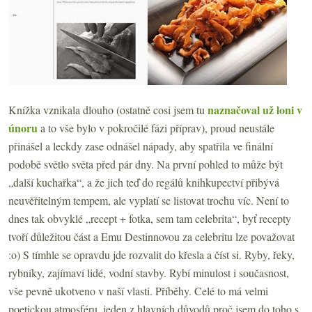
naznačoval už loni v
Knížka vznikala dlouho (ostatně cosi jsem tu
únoru
a to vše bylo v pokročilé fázi příprav), proud neustále
přinášel a leckdy zase odnášel nápady, aby spatřila ve finální
podobě světlo světa před pár dny. Na první pohled to může být
„další kuchařka“, a že jich teď do regálů knihkupectví přibývá
neuvěřitelným tempem, ale vyplatí se listovat trochu víc. Není to
dnes tak obvyklé „recept + fotka, sem tam celebrita“, byť recepty
tvoří důležitou část a Emu Destinnovou za celebritu lze považovat
:o) S tímhle se opravdu jde rozvalit do křesla a číst si. Ryby, řeky,
rybníky, zajímaví lidé, vodní stavby. Rybí minulost i současnost,
vše pevně ukotveno v naší vlasti. Příběhy. Celé to má velmi
poetickou atmosféru, jeden z hlavních důvodů proč jsem do toho s