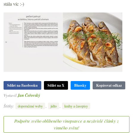
stála víc :-)
Sdílet na Facebooku
Sdílet na X
Bluesky
Kopírovat odkaz
Vystavil
Jan Čeřovský
Štítky:
,
,
doporučené weby
jídlo
knihy a časopisy
Podpořte svého oblíbeného vínopsavce a nezávislé články z
vinného světa!