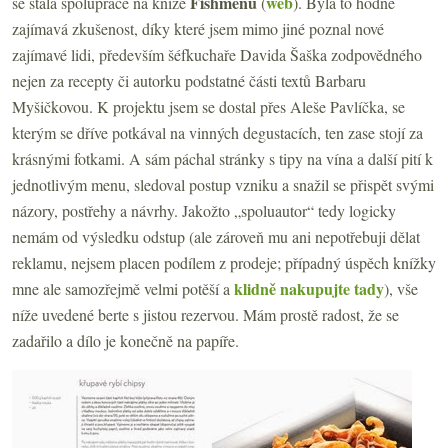
Fishmenu
web
se stala spolupráce na knize
(
). Byla to hodně
zajímavá zkušenost, díky které jsem mimo jiné poznal nové
zajímavé lidi, především šéfkuchaře Davida Šaška zodpovědného
nejen za recepty či autorku podstatné části textů Barbaru
Myšičkovou. K projektu jsem se dostal přes Aleše Pavlíčka, se
kterým se dříve potkával na vinných degustacích, ten zase stojí za
krásnými fotkami. A sám páchal stránky s tipy na vína a další pití k
jednotlivým menu, sledoval postup vzniku a snažil se přispět svými
názory, postřehy a návrhy. Jakožto „spoluautor“ tedy logicky
nemám od výsledku odstup (ale zároveň mu ani nepotřebuji dělat
reklamu, nejsem placen podílem z prodeje; případný úspěch knížky
klidně nakupujte tady
mne ale samozřejmě velmi potěší a
), vše
níže uvedené berte s jistou rezervou. Mám prostě radost, že se
zadařilo a dílo je konečně na papíře.