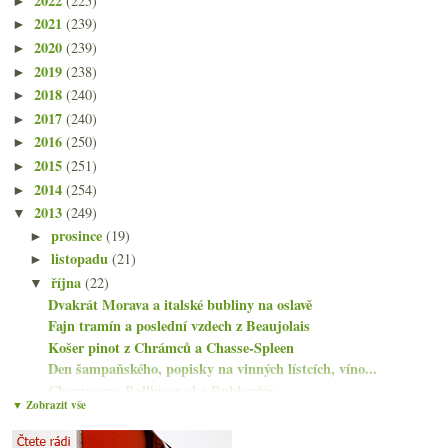
2022
(225)
►
2021
(239)
►
2020
(239)
►
2019
(238)
►
2018
(240)
►
2017
(240)
►
2016
(250)
►
2015
(251)
►
2014
(254)
►
2013
(249)
▼
prosince
(19)
►
listopadu
(21)
►
října
(22)
▼
Dvakrát Morava a italské bubliny na oslavě
Fajn tramín a poslední vzdech z Beaujolais
Košer pinot z Chrámců a Chasse-Spleen
Den šampaňského, popisky na vinných lístcích, víno...
Champagne Bollinger aka Bublanžér
▼ Zobrazit vše
Co vás baví na svatomartinském?
Prosekárna s lahví slušných bublin