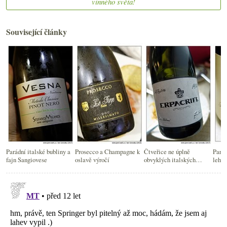
vinného světa!
Související články
Parádní italské bubliny a
Prosecco a Champagne k
Čtveřice ne úplně
Parád
fajn Sangiovese
oslavě výročí
obvyklých italských
lehké
bublin
bubli