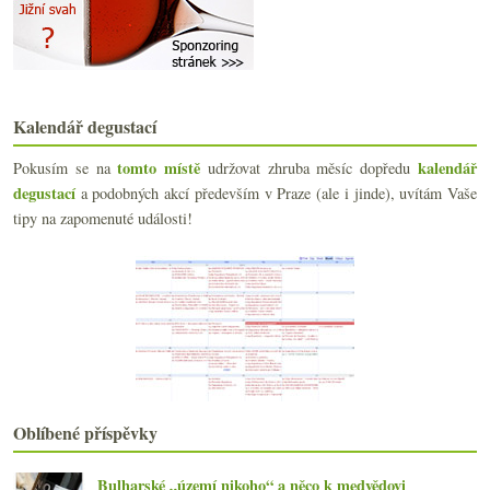
Autentický víkendový veltlín, ryzlink a vavřinec
Pod sto, pod devadesát…
Hedonistická Apůlie a Bordeaux okolo 200 Kč
Čas radosti s degustací Dvě deci
Dvoje parádní „přírodní“ bubliny
Kalendář degustací
Podzim a sympaticky obludná Valpolicella
V demižonech to dobublává a bezva Juhfark
tomto místě
kalendář
Pokusím se na
udržovat zhruba měsíc dopředu
Chlastací červené a jurská šardonka
degustací
a podobných akcí především v Praze (ale i jinde), uvítám Vaše
Povedené italské Chardonnay
tipy na zapomenuté události!
Fino co vlastně ani není sherry
Kodaňské økologisk první dojmy
Noma pivko a lákadlo na (možná) budoucí články
Champagne Krug část III. – ročníky & Clos…
Kohoutek s tasmánským pinotem
Strýček Béla a jeho bezva bílá
září
(21)
►
srpna
(22)
►
července
(22)
►
Oblíbené příspěvky
června
(17)
►
května
(21)
►
Bulharské „území nikoho“ a něco k medvědovi