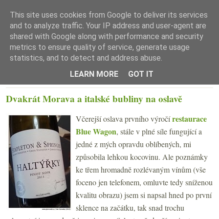
This site uses cookies from Google to deliver its services
and to analyze traffic. Your IP address and user-agent are
shared with Google along with performance and security
metrics to ensure quality of service, generate usage
statistics, and to detect and address abuse.
☰ Menu
LEARN MORE
GOT IT
ČTVRTEK 31. ŘÍJNA 2013
Dvakrát Morava a italské bubliny na oslavě
restaurace
Včerejší oslava prvního výročí
Blue Wagon
, stále v plné síle fungující a
jedné z mých opravdu oblíbených, mi
způsobila lehkou kocovinu. Ale poznámky
ke třem hromadně rozlévaným vínům (vše
foceno jen telefonem, omluvte tedy sníženou
kvalitu obrazu) jsem si napsal hned po první
sklence na začátku, tak snad trochu