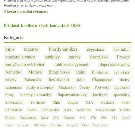
V článku je přesně popsáno proč toto nepodnikám, víno a jídlo v restaraci, pouze doma.
Problém je, že korkovou vadu nelz…
O korku v prestižní restauraci
Přihlásit k odběru všech komentářů (RSS)
Kategorie
víno
recenze
bio(dynamika)
degustace
Jen tak...
vinařství a vinice
bublinky
zprávy
Španělsko
Francie
zamyšlení o světě vína
oblíbené a vybrané
doporučené weby
Německo
Morava
Burgundsko
Itálie
Bordeaux
reportáže
ankety
Rakousko
Jiný alkohol
jídlo
Champagne
sherry
restaurace
knihy a časopisy
Maďarsko
Čechy
Podvody
Japonsko
filmy
vinárny a vinotéky
Supermarketovky
kuchyně
speciality
Slovensko
Slovinsko
Chile
Anglie
USA
Austrálie
video
Chorvatsko
Řecko
Portugalsko
Kypr
Argentina
Nový Zéland
Gruzie
Polsko
Rumunsko
káva
JAR
Odrůdy
84b
87b
90b
92b
Apríl
Izrael
Lotyšsko
Mexiko
Ukrajina
Urugay
Čína
Švýcarsko