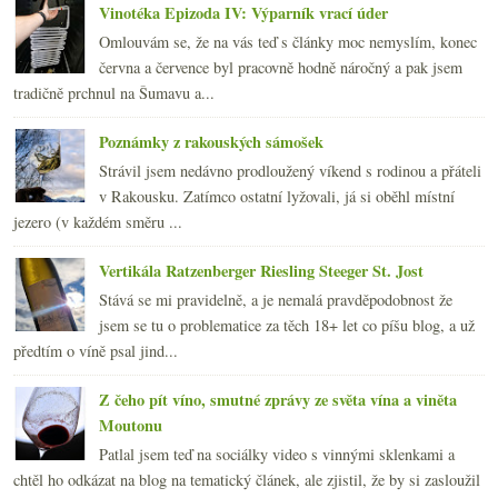
Vinotéka Epizoda IV: Výparník vrací úder
Omlouvám se, že na vás teď s články moc nemyslím, konec
června a července byl pracovně hodně náročný a pak jsem
tradičně prchnul na Šumavu a...
Poznámky z rakouských sámošek
Strávil jsem nedávno prodloužený víkend s rodinou a přáteli
v Rakousku. Zatímco ostatní lyžovali, já si oběhl místní
jezero (v každém směru ...
Vertikála Ratzenberger Riesling Steeger St. Jost
Stává se mi pravidelně, a je nemalá pravděpodobnost že
jsem se tu o problematice za těch 18+ let co píšu blog, a už
předtím o víně psal jind...
Z čeho pít víno, smutné zprávy ze světa vína a viněta
Moutonu
Patlal jsem teď na sociálky video s vinnými sklenkami a
chtěl ho odkázat na blog na tematický článek, ale zjistil, že by si zasloužil