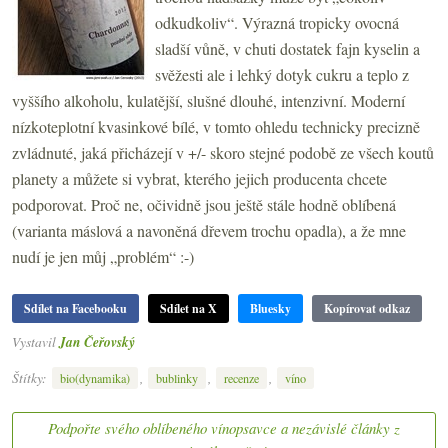
odkudkoliv“. Výrazná tropicky ovocná
sladší vůně, v chuti dostatek fajn kyselin a
svěžesti ale i lehký dotyk cukru a teplo z
vyššího alkoholu, kulatější, slušné dlouhé, intenzivní. Moderní
nízkoteplotní kvasinkové bílé, v tomto ohledu technicky precizně
zvládnuté, jaká přicházejí v +/- skoro stejné podobě ze všech koutů
planety a můžete si vybrat, kterého jejich producenta chcete
podporovat. Proč ne, očividně jsou ještě stále hodně oblíbená
(varianta máslová a navoněná dřevem trochu opadla), a že mne
nudí je jen můj „problém“ :-)
Sdílet na Facebooku
Sdílet na X
Bluesky
Kopírovat odkaz
Vystavil
Jan Čeřovský
Štítky:
,
,
,
bio(dynamika)
bublinky
recenze
víno
Podpořte svého oblíbeného vínopsavce a nezávislé články z