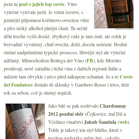
psal o jejich top cuvée
jsem tu
. Víno
výtečně vytrvale perlí. Je velmi čerstvé, s
jemnější příjemnou květinovo-ovocitou vůni
a přes nízký alkohol plnější chutí. Tu určitě
dělá trochu vyšší dozáž, zbytkový cukr je tam znát, ale celek je
bezvadně vyvážený, chuť ovocitá, delší, docela seriózní. Hodně
slušné nadprůměrné typické prosecco, líbivější styl ale výtečně
FB
udělaný. Mimochodem Bottega del Vino (
), kde Merotto
prodávají, nově zařadila i tichá vína z dalších regionů Itálie a
Cuvée
můžete tam obvykle i něco před nákupem ochutnat. Jo a to
del Fondatore
dostalo tři sklenky v Gambero Rosso i letos, třetí
rok za sebou, což je slušný úspěch.
Chardonnay
Jako bílé se pak rozlévalo
2012 pozdní sběr
(Čejkovice, trať Díl u
Jakub Šamšula
web
Včelína) vinařství
(
).
Tohle je takový ten styl bílého, které s
trochou nadsázky může být „cokoliv