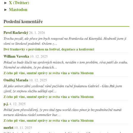
►
X (Twitter)
►
Mastodon
Poslední komentáře
Pavel Raclavský
26. 1. 2026
Trochu pozdě, ale přece jen bych reagoval na Frankovku od Kasnyiků. Hodnotil jsem ji
vloni ve Strekově podobně. Ovšem z…
Dvě frankovky s pozvánkou na festival, degustace a konferenci
William Vaverka
10. 12. 2025
Pokud se bude klučit na správných místech, nevidím v tom problém, réva patří do svahu.
Nicméně se obávám, že po dotacích…
Z čeho pít víno, smutné zprávy ze světa vína a viněta Moutonu
Ondřej Marada
10. 12. 2025
Já jako univerzální zesilovač vůně pužívám ručně foukanou Gabriel - Glas.Pak jsem
zjistil, že stejnou službu udělají opě…
Z čeho pít víno, smutné zprávy ze světa vína a viněta Moutonu
p.j.
4. 12. 2025
Pořád jsem přesvědčený, že pro titul typu world class pinot je bezpodmínečně nutná
tortura sklenkou riedel sommelier bur…
Z čeho pít víno, smutné zprávy ze světa vína a viněta Moutonu
merlot
10. 11. 2025