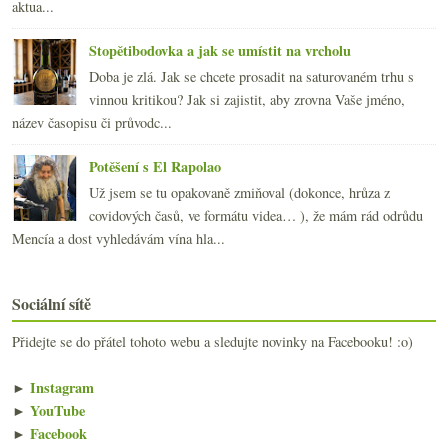
aktua...
Stopětibodovka a jak se umístit na vrcholu
Doba je zlá. Jak se chcete prosadit na saturovaném trhu s
vinnou kritikou? Jak si zajistit, aby zrovna Vaše jméno,
název časopisu či průvodc...
Potěšení s El Rapolao
Už jsem se tu opakovaně zmiňoval (dokonce, hrůza z
covidových časů, ve formátu videa… ), že mám rád odrůdu
Mencía a dost vyhledávám vína hla...
Sociální sítě
Přidejte se do přátel tohoto webu a sledujte novinky na Facebooku! :o)
►
Instagram
►
YouTube
►
Facebook