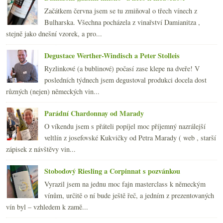
dubna
(21)
►
Začátkem června jsem se tu zmiňoval o třech vínech z
března
(21)
►
Bulharska. Všechna pocházela z vinařství Damianitza ,
února
(20)
►
stejně jako dnešní vzorek, a pro...
ledna
(22)
►
2012
(254)
►
Degustace Werther-Windisch a Peter Stolleis
2011
(252)
►
Ryzlinkové (a bublinové) počasí zase klepe na dveře! V
2010
(249)
►
posledních týdnech jsem degustoval produkci docela dost
2009
(249)
►
různých (nejen) německých vin...
2008
(270)
►
2007
(108)
►
Parádní Chardonnay od Marady
O víkendu jsem s přáteli popíjel moc příjemný nazrálejší
veltlín z josefovské Kukvičky od Petra Marady ( web , starší
zápisek z návštěvy vin...
Stobodový Riesling a Corpinnat s pozvánkou
Vyrazil jsem na jednu moc fajn masterclass k německým
vínům, určitě o ní bude ještě řeč, a jedním z prezentovaných
vín byl – vzhledem k zamě...