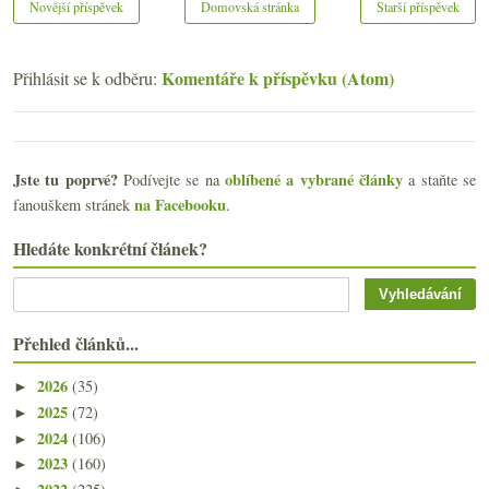
Novější příspěvek
Domovská stránka
Starší příspěvek
Komentáře k příspěvku (Atom)
Přihlásit se k odběru:
Jste tu poprvé?
oblíbené a vybrané články
Podívejte se na
a staňte se
na Facebooku
fanouškem stránek
.
Hledáte konkrétní článek?
Přehled článků...
2026
(35)
►
2025
(72)
►
2024
(106)
►
2023
(160)
►