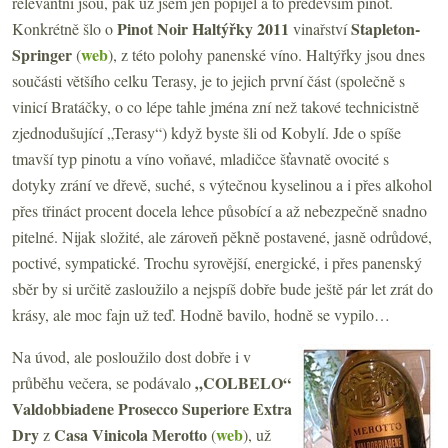
relevantní jsou, pak už jsem jen popíjel a to především pinot.
Pinot Noir
Haltýřky 2011
Stapleton-
Konkrétně šlo o
vinařství
Springer
web
(
), z této polohy panenské víno. Haltýřky jsou dnes
součásti většího celku Terasy, je to jejich první část (společně s
vinicí Bratáčky, o co lépe tahle jména zní než takové technicistně
zjednodušující „Terasy“) když byste šli od Kobylí. Jde o spíše
tmavší typ pinotu a víno voňavé, mladičce šťavnatě ovocité s
dotyky zrání ve dřevě, suché, s výtečnou kyselinou a i přes alkohol
přes třináct procent docela lehce působící a až nebezpečně snadno
pitelné. Nijak složité, ale zároveň pěkně postavené, jasně odrůdové,
poctivé, sympatické. Trochu syrovější, energické, i přes panenský
sběr by si určitě zasloužilo a nejspíš dobře bude ještě pár let zrát do
krásy, ale moc fajn už teď. Hodně bavilo, hodně se vypilo…
Na úvod, ale posloužilo dost dobře i v
„COLBELO“
průběhu večera, se podávalo
Valdobbiadene Prosecco Superiore Extra
Dry
Casa Vinicola Merotto
web
z
(
), už