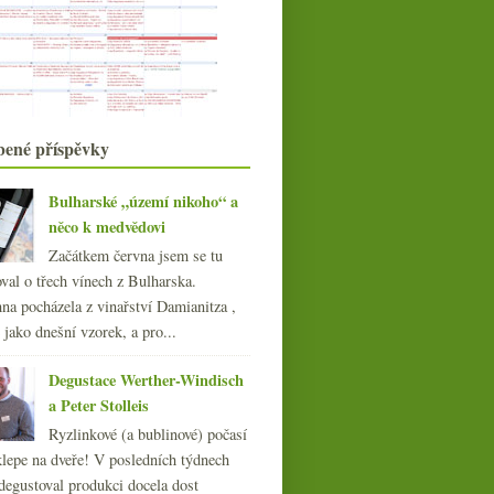
Chlastací červené a jurská šardonka
Povedené italské Chardonnay
Fino co vlastně ani není sherry
Kodaňské økologisk první dojmy
Noma pivko a lákadlo na (možná)
Slušný italský rýňák
budoucí články
bené příspěvky
Champagne Krug část III. – ročníky
& Clos…
Kohoutek s tasmánským pinotem
Bulharské „území nikoho“ a
Strýček Béla a jeho bezva bílá
něco k medvědovi
září
(21)
►
Začátkem června jsem se tu
srpna
(22)
►
val o třech vínech z Bulharska.
července
(22)
►
na pocházela z vinařství Damianitza ,
června
(17)
ě jako dnešní vzorek, a pro...
►
května
(21)
►
Degustace Werther-Windisch
dubna
(21)
►
a Peter Stolleis
března
(21)
►
února
(20)
Ryzlinkové (a bublinové) počasí
►
ledna
klepe na dveře! V posledních týdnech
(22)
►
degustoval produkci docela dost
012
(254)