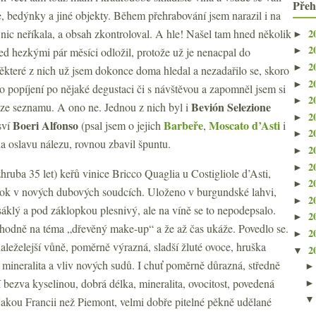
Přeh
e, bedýnky a jiné objekty. Během přehrabování jsem narazil i na
2
 nic neříkala, a obsah zkontroloval. A hle! Našel tam hned několik
►
2
řed hezkými pár měsíci odložil, protože už je nenacpal do
►
2
►
ěkteré z nich už jsem dokonce doma hledal a nezadařilo se, skoro
2
►
ého popíjení po nějaké degustaci či s návštěvou a zapomněl jsem si
2
►
Bevión Selezione
ze seznamu. A ono ne. Jednou z nich byl i
2
►
Boeri Alfonso
Barbeře
Moscato d’Asti
sví
(psal jsem o jejich
,
i
2
►
na oslavu nálezu, rovnou zbavil špuntu.
2
►
2
►
hruba 35 let) keřů vinice Bricco Quaglia u Costigliole d’Asti,
2
►
o rok v nových dubových soudcích. Uloženo v burgundské lahvi,
2
►
sáklý a pod záklopkou plesnivý, ale na víně se to nepodepsalo.
2
►
o hodně na téma „dřevěný make-up“ a že až čas ukáže. Povedlo se.
2
►
naleželejší vůně, poměrně výrazná, sladší žluté ovoce, hruška
2
▼
mineralita a vliv nových sudů. I chuť poměrně důrazná, středně
í bezva kyselinou, dobrá délka, mineralita, ovocitost, povedená
nějakou Francii než Piemont, velmi dobře pitelné pěkně udělané