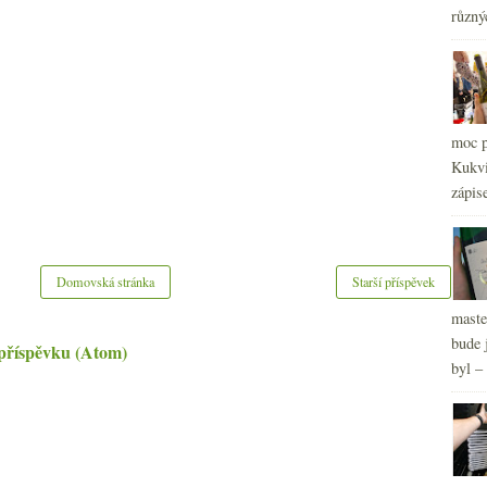
různý
2
►
2
►
2
►
2
►
2
►
moc p
Kukvi
zápis
Domovská stránka
Starší příspěvek
maste
bude 
příspěvku (Atom)
byl –