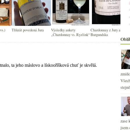
vs.)
Třikrát povedená Jura
Výsledky ankety
Chardonnay z Jury a
„Chardonnay vs. Ryzlink“
Burgundska
Oblí
zmiňo
Všech
stejn
zase 
jsem 
2
►