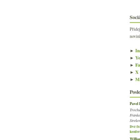
Sociá
Přide
novin
►
In
►
Yo
►
Fa
►
X 
►
Ma
Posl
Pavel
Trochu
Franko
Streko
Dvě fr
konfer
Willi