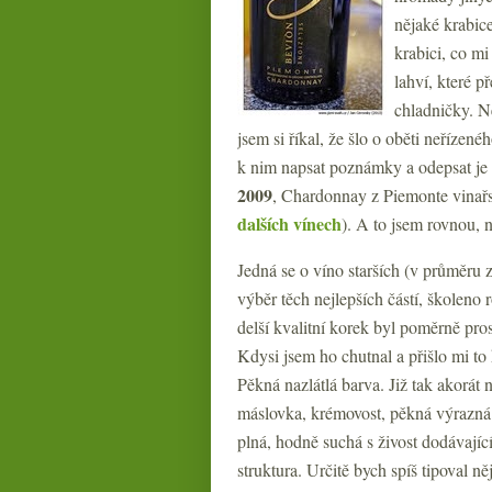
nějaké krabic
krabici, co mi
lahví, které p
chladničky. N
jsem si říkal, že šlo o oběti neřízen
k nim napsat poznámky a odepsat je 
2009
, Chardonnay z Piemonte vinař
dalších vínech
). A to jsem rovnou, 
Jedná se o víno starších (v průměru z
výběr těch nejlepších částí, školen
delší kvalitní korek byl poměrně pro
Kdysi jsem ho chutnal a přišlo mi t
Pěkná nazlátlá barva. Již tak akorát 
máslovka, krémovost, pěkná výrazná 
plná, hodně suchá s živost dodávajíc
struktura. Určitě bych spíš tipoval 