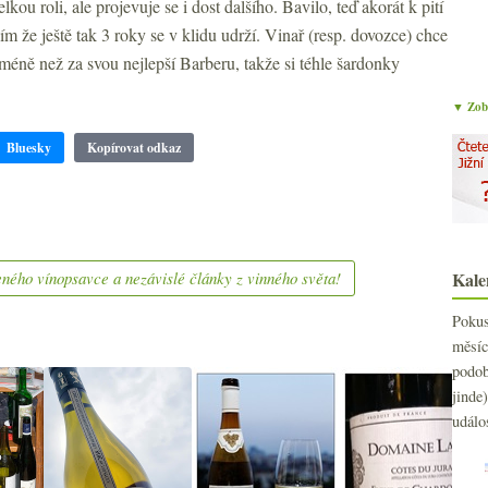
kou roli, ale projevuje se i dost dalšího. Bavilo, teď akorát k pití
ím že ještě tak 3 roky se v klidu udrží. Vinař (resp. dovozce) chce
 méně než za svou nejlepší Barberu, takže si téhle šardonky
▼ Zobr
Bluesky
Kopírovat odkaz
ného vínopsavce a nezávislé články z vinného světa!
Kale
Poku
měs
podo
jind
událo