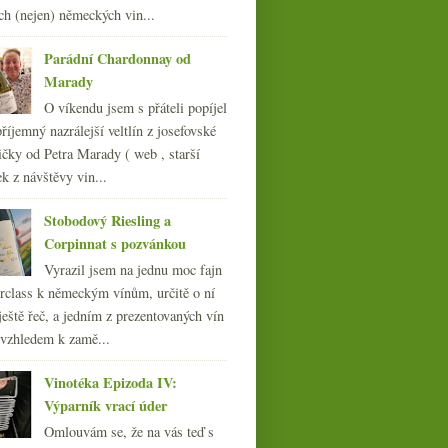
ch (nejen) německých vin...
011
(252)
010
(249)
Parádní Chardonnay od
009
(249)
Marady
008
(270)
O víkendu jsem s přáteli popíjel
007
(108)
říjemný nazrálejší veltlín z josefovské
čky od Petra Marady ( web , starší
ek z návštěvy vin...
Stobodový Riesling a
Corpinnat s pozvánkou
Vyrazil jsem na jednu moc fajn
rclass k německým vínům, určitě o ní
ještě řeč, a jedním z prezentovaných vín
 vzhledem k zamě...
Vinotéka Epizoda IV:
Výparník vrací úder
Omlouvám se, že na vás teď s