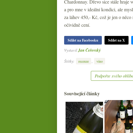
Chardonnay. Dřevo sice stále hraje vel
a pro mne v ideální kondici, ale mysl
za láhev 450,- Kč, což je jen o něco
očividně cení.
Sdílet na Facebooku
Sdílet na X
Vystavil
Jan Čeřovský
Štítky:
,
recenze
víno
Podpořte svého oblíbe
Související články