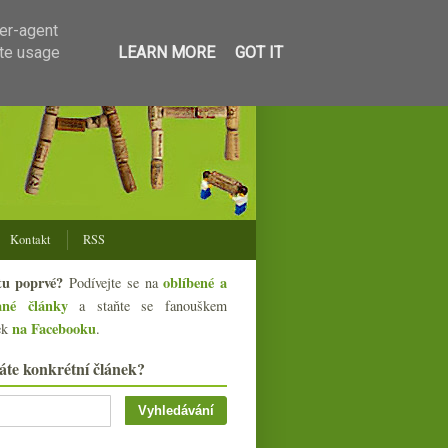
ser-agent
ate usage
LEARN MORE
GOT IT
Kontakt
RSS
tu poprvé?
oblíbené a
Podívejte se na
ané články
a staňte se fanouškem
na Facebooku
ek
.
áte konkrétní článek?