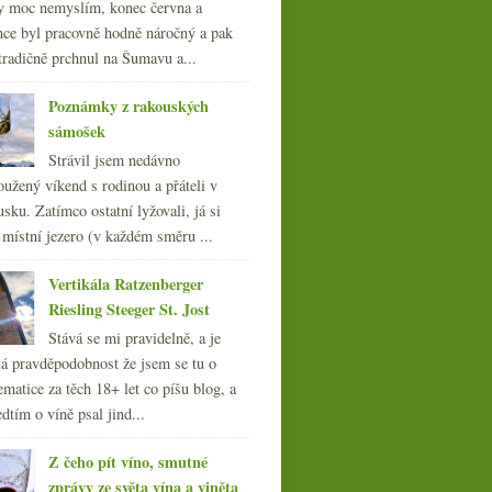
y moc nemyslím, konec června a
nce byl pracovně hodně náročný a pak
tradičně prchnul na Šumavu a...
Poznámky z rakouských
sámošek
Strávil jsem nedávno
oužený víkend s rodinou a přáteli v
sku. Zatímco ostatní lyžovali, já si
 místní jezero (v každém směru ...
Vertikála Ratzenberger
Riesling Steeger St. Jost
Stává se mi pravidelně, a je
á pravděpodobnost že jsem se tu o
ematice za těch 18+ let co píšu blog, a
dtím o víně psal jind...
Z čeho pít víno, smutné
zprávy ze světa vína a viněta