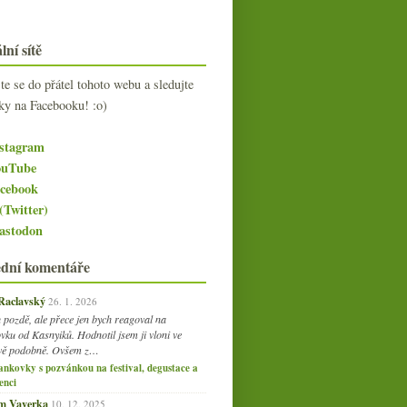
lní sítě
jte se do přátel tohoto webu a sledujte
ky na Facebooku! :o)
stagram
uTube
cebook
(Twitter)
stodon
ední komentáře
 Raclavský
26. 1. 2026
 pozdě, ale přece jen bych reagoval na
vku od Kasnyiků. Hodnotil jsem ji vloni ve
vě podobně. Ovšem z…
ankovky s pozvánkou na festival, degustace a
enci
am Vaverka
10. 12. 2025