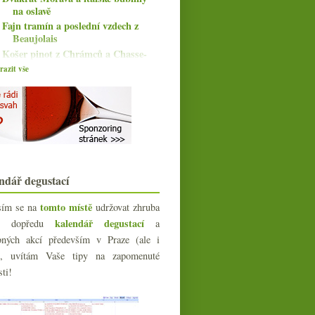
na oslavě
Fajn tramín a poslední vzdech z
Beaujolais
Košer pinot z Chrámců a Chasse-
Spleen
azit vše
Den šampaňského, popisky na
vinných lístcích, víno...
Champagne Bollinger aka
Bublanžér
Co vás baví na svatomartinském?
Prosekárna s lahví slušných bublin
Autentický víkendový veltlín, ryzlink
ndář degustací
a vavřinec
Pod sto, pod devadesát…
tomto místě
sím se na
udržovat zhruba
Hedonistická Apůlie a Bordeaux
kalendář degustací
okolo 200 Kč
íc dopředu
a
Čas radosti s degustací Dvě deci
bných akcí především v Praze (ale i
Dvoje parádní „přírodní“ bubliny
e), uvítám Vaše tipy na zapomenuté
Podzim a sympaticky obludná
sti!
Valpolicella
V demižonech to dobublává a bezva
Juhfark