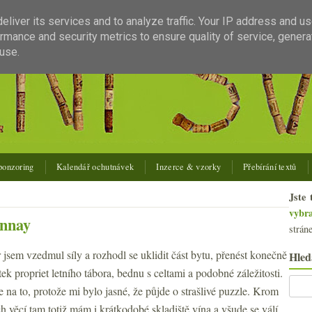
liver its services and to analyze traffic. Your IP address and u
rmance and security metrics to ensure quality of service, gener
use.
ponzoring
Kalendář ochutnávek
Inzerce & vzorky
Přebírání textů
Jste 
vybr
onnay
strán
jsem vzedmul síly a rozhodl se uklidit část bytu, přenést konečně
Hled
ek propriet letního tábora, bednu s celtami a podobné záležitosti.
e na to, protože mi bylo jasné, že půjde o strašlivé puzzle. Krom
 věcí tam totiž mám i krátkodobé skladiště vína a všude se válí