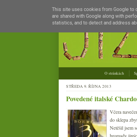
This site uses cookies from Google to de
are shared with Google along with perfo
statistics, and to detect and address ab
O stránkách
S
STŘEDA 9. ŘÍJNA 2013
Povedené italské Chard
Včera navečer 
do sklepa zbyt
Netěšil jsem s
hromady jiných