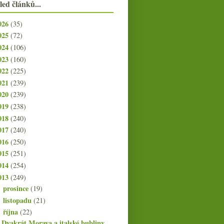
led článků...
026
(35)
025
(72)
024
(106)
023
(160)
022
(225)
021
(239)
020
(239)
019
(238)
018
(240)
017
(240)
016
(250)
015
(251)
014
(254)
013
(249)
prosince
(19)
►
listopadu
(21)
►
října
(22)
▼
Dvakrát Morava a italské bubliny