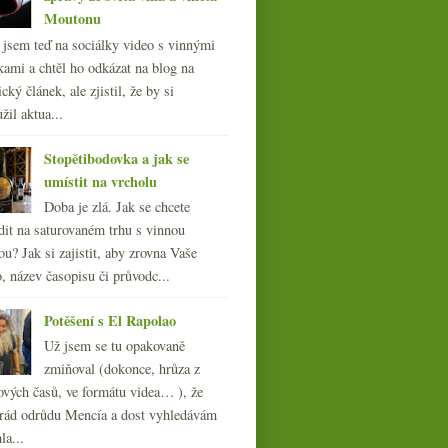
Moutonu
l jsem teď na sociálky video s vinnými
kami a chtěl ho odkázat na blog na
cký článek, ale zjistil, že by si
žil aktua...
Stopětibodovka a jak se
umístit na vrcholu
Doba je zlá. Jak se chcete
dit na saturovaném trhu s vinnou
ou? Jak si zajistit, aby zrovna Vaše
, název časopisu či průvodc...
Potěšení s El Rapolao
Už jsem se tu opakovaně
zmiňoval (dokonce, hrůza z
ových časů, ve formátu videa… ), že
ád odrůdu Mencía a dost vyhledávám
la...