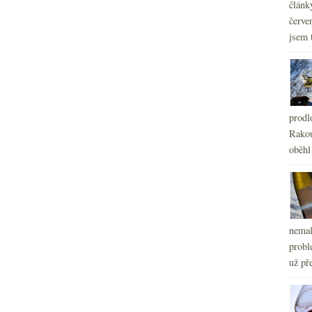
článk
červe
jsem 
prodl
Rakou
oběhl
nemal
probl
už pře