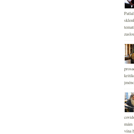
Patla
sklen
temati
zaslou
prosa
kritik
jméno
covid
mám r
vína h